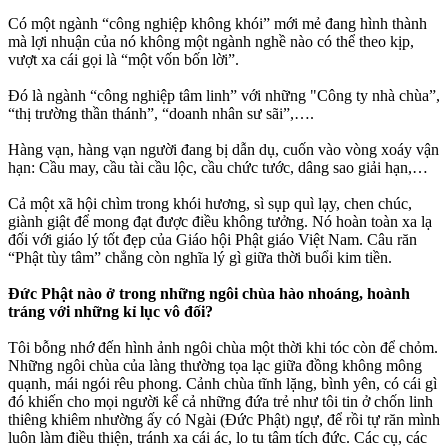
Có một ngành “công nghiệp không khói” mới mẻ đang hình thành
mà lợi nhuận của nó không một ngành nghề nào có thể theo kịp,
vượt xa cái gọi là “một vốn bốn lời”.
Đó là ngành “công nghiệp tâm linh” với những "Công ty nhà chùa”,
“thị trường thần thánh”, “doanh nhân sư sãi”,….
Hàng vạn, hàng vạn người đang bị dẫn dụ, cuốn vào vòng xoáy vận
hạn: Cầu may, cầu tài cầu lộc, cầu chức tước, dâng sao giải hạn,…
Cả một xã hội chìm trong khói hương, sì sụp quì lạy, chen chúc,
giành giật để mong đạt được điều không tưởng. Nó hoàn toàn xa lạ
đối với giáo lý tốt đẹp của Giáo hội Phật giáo Việt Nam. Câu răn
“Phật tùy tâm” chẳng còn nghĩa lý gì giữa thời buổi kim tiền.
Đức Phật nào ở trong những ngôi chùa hào nhoáng, hoành
tráng với những kỉ lục vô đối?
Tôi bỗng nhớ đến hình ảnh ngôi chùa một thời khi tóc còn để chỏm.
Những ngôi chùa của làng thường tọa lạc giữa đồng không mông
quạnh, mái ngói rêu phong. Cảnh chùa tĩnh lặng, bình yên, có cái gì
đó khiến cho mọi người kể cả những đứa trẻ như tôi tin ở chốn linh
thiêng khiêm nhường ấy có Ngài (Đức Phật) ngự, để rồi tự răn mình
luôn làm điều thiện, tránh xa cái ác, lo tu tâm tích đức. Các cụ, các