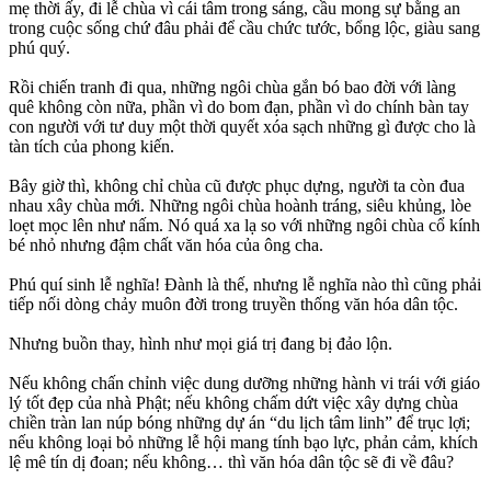
mẹ thời ấy, đi lễ chùa vì cái tâm trong sáng, cầu mong sự bằng an
trong cuộc sống chứ đâu phải để cầu chức tước, bổng lộc, giàu sang
phú quý.
Rồi chiến tranh đi qua, những ngôi chùa gắn bó bao đời với làng
quê không còn nữa, phần vì do bom đạn, phần vì do chính bàn tay
con người với tư duy một thời quyết xóa sạch những gì được cho là
tàn tích của phong kiến.
Bây giờ thì, không chỉ chùa cũ được phục dựng, người ta còn đua
nhau xây chùa mới. Những ngôi chùa hoành tráng, siêu khủng, lòe
loẹt mọc lên như nấm. Nó quá xa lạ so với những ngôi chùa cổ kính
bé nhỏ nhưng đậm chất văn hóa của ông cha.
Phú quí sinh lễ nghĩa! Đành là thế, nhưng lễ nghĩa nào thì cũng phải
tiếp nối dòng chảy muôn đời trong truyền thống văn hóa dân tộc.
Nhưng buồn thay, hình như mọi giá trị đang bị đảo lộn.
Nếu không chấn chỉnh việc dung dưỡng những hành vi trái với giáo
lý tốt đẹp của nhà Phật; nếu không chấm dứt việc xây dựng chùa
chiền tràn lan núp bóng những dự án “du lịch tâm linh” để trục lợi;
nếu không loại bỏ những lễ hội mang tính bạo lực, phản cảm, khích
lệ mê tín dị đoan; nếu không… thì văn hóa dân tộc sẽ đi về đâu?