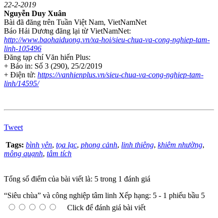
22-2-2019
Nguyễn Duy Xuân
Bài đã đăng trên Tuần Việt Nam, VietNamNet
Báo Hải Dương đăng lại từ VietNamNet:
http://www.baohaiduong.vn/xa-hoi/sieu-chua-va-cong-nghiep-tam-
linh-105496
Đăng tạp chí Văn hiến Plus:
+ Báo in: Số 3 (290), 25/2/2019
+ Điện tử:
https://vanhienplus.vn/sieu-chua-va-cong-nghiep-tam-
linh/14595/
Tweet
Tags:
bình yên
,
tọa lạc
,
phong cảnh
,
linh thiêng
,
khiêm nhường
,
mông quạnh
,
tâm tích
Tổng số điểm của bài viết là: 5 trong 1 đánh giá
“Siêu chùa” và công nghiệp tâm linh
Xếp hạng:
5
-
1
phiếu bầu
5
Click để đánh giá bài viết