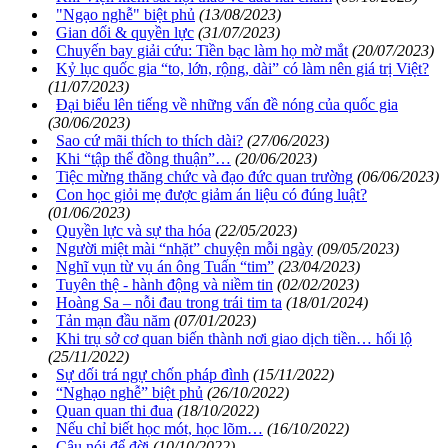
"Ngạo nghễ" biệt phủ
(13/08/2023)
Gian dối & quyền lực
(31/07/2023)
Chuyến bay giải cứu: Tiền bạc làm họ mờ mắt
(20/07/2023)
Kỷ lục quốc gia “to, lớn, rộng, dài” có làm nên giá trị Việt?
(11/07/2023)
Đại biểu lên tiếng về những vấn đề nóng của quốc gia
(30/06/2023)
Sao cứ mãi thích to thích dài?
(27/06/2023)
Khi “tập thể đồng thuận”…
(20/06/2023)
Tiệc mừng thăng chức và đạo đức quan trường
(06/06/2023)
Con học giỏi mẹ được giảm án liệu có đúng luật?
(01/06/2023)
Quyền lực và sự tha hóa
(22/05/2023)
Người miệt mài “nhặt” chuyện mỗi ngày
(09/05/2023)
Nghĩ vụn từ vụ án ông Tuấn “tim”
(23/04/2023)
Tuyên thệ - hành động và niềm tin
(02/02/2023)
Hoàng Sa – nỗi đau trong trái tim ta
(18/01/2024)
Tản mạn đầu năm
(07/01/2023)
Khi trụ sở cơ quan biến thành nơi giao dịch tiền… hối lộ
(25/11/2022)
Sự dối trá ngự chốn pháp đình
(15/11/2022)
“Nghạo nghễ” biệt phủ
(26/10/2022)
Quan quan thi đua
(18/10/2022)
Nếu chỉ biết học mót, học lõm…
(16/10/2022)
Câu nói để đời
(10/10/2022)