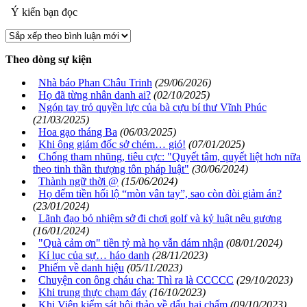
Ý kiến bạn đọc
Theo dòng sự kiện
Nhà báo Phan Châu Trinh
(29/06/2026)
Họ đã từng nhân danh ai?
(02/10/2025)
Ngón tay trỏ quyền lực của bà cựu bí thư Vĩnh Phúc
(21/03/2025)
Hoa gạo tháng Ba
(06/03/2025)
Khi ông giám đốc sở chém… gió!
(07/01/2025)
Chống tham nhũng, tiêu cực: "Quyết tâm, quyết liệt hơn nữa
theo tinh thần thượng tôn pháp luật"
(30/06/2024)
Thành ngữ thời @
(15/06/2024)
Họ đếm tiền hối lộ “mòn vân tay”, sao còn đòi giảm án?
(23/01/2024)
Lãnh đạo bỏ nhiệm sở đi chơi golf và kỷ luật nêu gương
(16/01/2024)
"Quà cảm ơn" tiền tỷ mà họ vẫn dám nhận
(08/01/2024)
Kỉ lục của sự… háo danh
(28/11/2023)
Phiếm về danh hiệu
(05/11/2023)
Chuyện con ông cháu cha: Thì ra là CCCCC
(29/10/2023)
Khi trung thực chạm đáy
(16/10/2023)
Khi Viện kiểm sát hội thảo về dấu hai chấm
(09/10/2023)