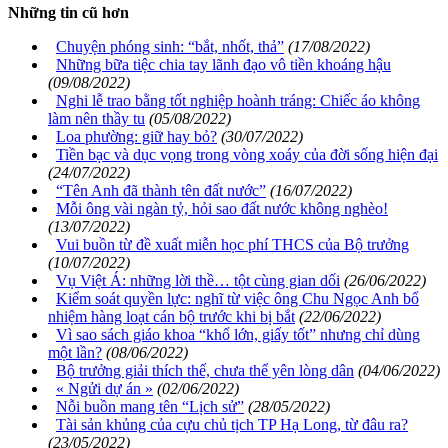
Những tin cũ hơn
Chuyện phóng sinh: “bắt, nhốt, thả”
(17/08/2022)
Những bữa tiệc chia tay lãnh đạo vô tiền khoáng hậu
(09/08/2022)
Nghi lễ trao bằng tốt nghiệp hoành tráng: Chiếc áo không
làm nên thầy tu
(05/08/2022)
Loa phường: giữ hay bỏ?
(30/07/2022)
Tiền bạc và dục vọng trong vòng xoáy của đời sống hiện đại
(24/07/2022)
“Tên Anh đã thành tên đất nước”
(16/07/2022)
Mỗi ông vài ngàn tỷ, hỏi sao đất nước không nghèo!
(13/07/2022)
Vui buồn từ đề xuất miễn học phí THCS của Bộ trưởng
(10/07/2022)
Vụ Việt Á: những lời thề… tột cùng gian dối
(26/06/2022)
Kiểm soát quyền lực: nghĩ từ việc ông Chu Ngọc Anh bổ
nhiệm hàng loạt cán bộ trước khi bị bắt
(22/06/2022)
Vì sao sách giáo khoa “khổ lớn, giấy tốt” nhưng chỉ dùng
một lần?
(08/06/2022)
Bộ trưởng giải thích thế, chưa thể yên lòng dân
(04/06/2022)
« Ngửi dự án »
(02/06/2022)
Nỗi buồn mang tên “Lịch sử”
(28/05/2022)
Tài sản khủng của cựu chủ tịch TP Hạ Long, từ đâu ra?
(23/05/2022)