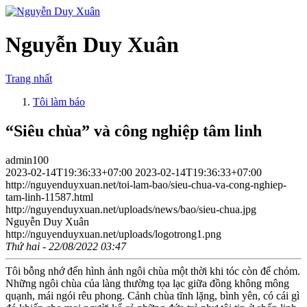
Nguyễn Duy Xuân
Trang nhất
Tôi làm báo
“Siêu chùa” và công nghiệp tâm linh
admin100
2023-02-14T19:36:33+07:00
2023-02-14T19:36:33+07:00
http://nguyenduyxuan.net/toi-lam-bao/sieu-chua-va-cong-nghiep-
tam-linh-11587.html
http://nguyenduyxuan.net/uploads/news/bao/sieu-chua.jpg
Nguyễn Duy Xuân
http://nguyenduyxuan.net/uploads/logotrong1.png
Thứ hai - 22/08/2022 03:47
Tôi bỗng nhớ đến hình ảnh ngôi chùa một thời khi tóc còn để chỏm.
Những ngôi chùa của làng thường tọa lạc giữa đồng không mông
quạnh, mái ngói rêu phong. Cảnh chùa tĩnh lặng, bình yên, có cái gì