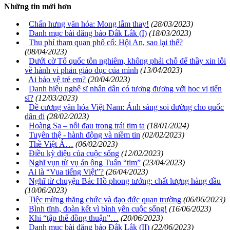
Những tin mới hơn
Chấn hưng văn hóa: Mong lắm thay!
(28/03/2023)
Danh mục bài đăng báo Đắk Lắk (I)
(18/03/2023)
Thu phí tham quan phố cổ: Hội An, sao lại thế?
(08/04/2023)
Dưới cờ Tổ quốc tôn nghiêm, không phải chỗ để thầy xin lỗi
về hành vi phản giáo dục của mình
(13/04/2023)
Ai bảo vệ trẻ em?
(20/04/2023)
Danh hiệu nghệ sĩ nhân dân có tương đương với học vị tiến
sĩ?
(12/03/2023)
Đề cương văn hóa Việt Nam: Ánh sáng soi đường cho quốc
dân đi
(28/02/2023)
Hoàng Sa – nỗi đau trong trái tim ta
(18/01/2024)
Tuyên thệ - hành động và niềm tin
(02/02/2023)
Thề Việt Á…
(06/02/2023)
Điều kỳ diệu của cuộc sống
(12/02/2023)
Nghĩ vụn từ vụ án ông Tuấn “tim”
(23/04/2023)
Ai là “Vua tiếng Việt”?
(26/04/2023)
Nghĩ từ chuyện Bác Hồ phong tướng: chất lượng hàng đầu
(10/06/2023)
Tiệc mừng thăng chức và đạo đức quan trường
(06/06/2023)
Bình tĩnh, đoàn kết vì bình yên cuộc sống!
(16/06/2023)
Khi “tập thể đồng thuận”…
(20/06/2023)
Danh mục bài đăng báo Đắk Lắk (II)
(22/06/2023)