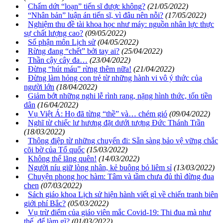
Chấm dứt “loạn” tiến sĩ được không?
(21/05/2022)
“Nhân bản” luận án tiến sĩ, vì đâu nên nỗi?
(17/05/2022)
Nghiệm thu đề tài khoa học như máy: nguồn nhân lực thực
sự chất lượng cao?
(09/05/2022)
Số phận môn Lịch sử
(04/05/2022)
Rừng đang “chết” bởi tay ai?
(25/04/2022)
Thần cậy cây đa…
(23/04/2022)
Đừng “hút máu” rừng thêm nữa!
(21/04/2022)
Đừng làm hỏng con trẻ từ những hành vi vô ý thức của
người lớn
(18/04/2022)
Giảm bớt những nghi lễ rình rang, nặng hình thức, tốn tiền
dân
(16/04/2022)
Vụ Việt Á: Họ đã từng “thề” và… chém gió
(09/04/2022)
Nghĩ từ chiếc lư hương đặt dưới tượng Đức Thánh Trần
(18/03/2022)
Thông điệp từ những chuyến đi: Sẵn sàng bảo vệ vững chắc
cõi bờ của Tổ quốc
(15/03/2022)
Không thể lãng quên!
(14/03/2022)
Người níu giữ lòng nhân, kẻ buông bỏ liêm sỉ
(13/03/2022)
Chuyện phong học hàm: Tâm và tầm chưa đủ thì đừng đua
chen
(07/03/2022)
Sách giáo khoa Lịch sử hiện hành viết gì về chiến tranh biên
giới phí Bắc?
(05/03/2022)
Vụ trừ điểm của giáo viên mắc Covid-19: Thi đua mà như
thế, để làm gì?
(01/03/2022)