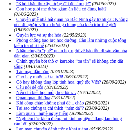
“Khó khăn thì xây tượng đài để làm gì?”
(05/06/2023)
Con học giỏi mẹ được giảm án liệu có đúng luật?
(01/06/2023)
Chuyện ghế nhà hát quan họ Bắc Ninh gây tranh cãi: Không
nên đi ngược với xu hướng chung của kiến trúc thế giới
(18/05/2023)
Quyền lực và sự tha hóa
(22/05/2023)
Phòng chống bạo lực học đường: Cần lắm những cuộc tổng
kiểm tra như thế
(25/05/2023)
Nhân chuyện “ghế” quan họ, nghĩ về bảo tồn di sản văn hóa
dân gian
(30/05/2023)
Chính quyền bớt thờ ơ, karaoke “tra tấn” sẽ không còn đất
sống
(18/01/2023)
Tản mạn đầu năm
(07/01/2023)
Cho hay muôn sự tại trời!
(06/10/2022)
Có hay không tầng lớp tinh hoa, quý tộc Việt?
(28/09/2022)
Câu nói để đời
(10/10/2022)
Nếu chỉ biết học mót, học lõm…
(16/10/2022)
Quan quan thi đua
(18/10/2022)
Khi cổng chào không phải để... chào
(26/09/2022)
Tại sao chúng ta chỉ thích “ném đá”?
(23/09/2022)
Làm quan - nghề nguy hiểm
(26/08/2022)
“Nghiêm túc kiểm điểm, rút kinh nghiệm” đang làm hỏng
cán bộ!
(02/09/2022)
Lan man chuyện đánh trống khai giảng
(05/09/2022)