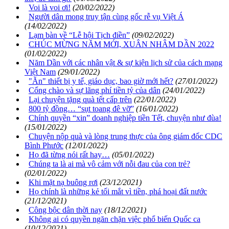
Voi là voi ơi!
(20/02/2022)
Người dân mong truy tận cùng gốc rễ vụ Việt Á
(14/02/2022)
Lạm bàn về “Lễ hội Tịch điền”
(09/02/2022)
CHÚC MỪNG NĂM MỚI, XUÂN NHÂM DẦN 2022
(01/02/2022)
Năm Dần với các nhân vật & sự kiện lịch sử của cách mạng
Việt Nam
(29/01/2022)
"Ăn" thiết bị y tế, giáo dục, bao giờ mới hết?
(27/01/2022)
Cổng chào và sự lãng phí tiền tỷ của dân
(24/01/2022)
Lại chuyện tặng quà tết cấp trên
(22/01/2022)
800 tỷ đồng… “sụt toang đê vỡ”
(16/01/2022)
Chính quyền “xin” doanh nghiệp tiền Tết, chuyện như đùa!
(15/01/2022)
Chuyện nộp quà và lòng trung thực của ông giám đốc CDC
Bình Phước
(12/01/2022)
Họ đã từng nói rất hay…
(05/01/2022)
Chúng ta là ai mà vô cảm với nỗi đau của con trẻ?
(02/01/2022)
Khi mặt nạ buông rơi
(23/12/2021)
Họ chính là những kẻ tối mắt vì tiền, phá hoại đất nước
(21/12/2021)
Công bộc dân thời nay
(18/12/2021)
Không ai có quyền ngăn chặn việc phổ biến Quốc ca
(10/12/2021)