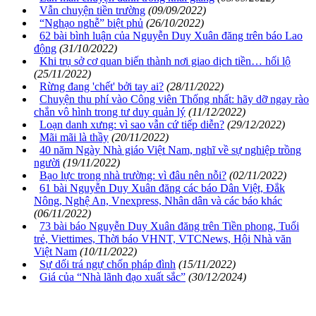
Vẫn chuyện tiền trường
(09/09/2022)
“Nghạo nghễ” biệt phủ
(26/10/2022)
62 bài bình luận của Nguyễn Duy Xuân đăng trên báo Lao
động
(31/10/2022)
Khi trụ sở cơ quan biến thành nơi giao dịch tiền… hối lộ
(25/11/2022)
Rừng đang 'chết' bởi tay ai?
(28/11/2022)
Chuyện thu phí vào Công viên Thống nhất: hãy dỡ ngay rào
chắn vô hình trong tư duy quản lý
(11/12/2022)
Loạn danh xưng: vì sao vẫn cứ tiếp diễn?
(29/12/2022)
Mãi mãi là thầy
(20/11/2022)
40 năm Ngày Nhà giáo Việt Nam, nghĩ về sự nghiệp trồng
người
(19/11/2022)
Bạo lực trong nhà trường: vì đâu nên nỗi?
(02/11/2022)
61 bài Nguyễn Duy Xuân đăng các báo Dân Việt, Đắk
Nông, Nghệ An, Vnexpress, Nhân dân và các báo khác
(06/11/2022)
73 bài báo Nguyễn Duy Xuân đăng trên Tiền phong, Tuổi
trẻ, Viettimes, Thời báo VHNT, VTCNews, Hội Nhà văn
Việt Nam
(10/11/2022)
Sự dối trá ngự chốn pháp đình
(15/11/2022)
Giá của “Nhà lãnh đạo xuất sắc”
(30/12/2024)