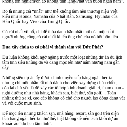
không tôn nghiêm/ồn ào không tĩnh lặng/Phật vẫn buồn ngàn năm”.
Rõ là những cái “nhất” như thế không làm nên thương hiệu Việt
kiểu như Honda, Yamaha của Nhật Bản, Samsung, Hyundai của
Hàn Quốc hay Vivo của Trung Quốc.
Có cái nhất vô bổ, chỉ để thỏa danh hão nhất thời của một số ít
người nhưng cũng có cái nhất khiến ông chủ của nó hốt bộn tiền.
Đua xây chùa to có phải vì thành tâm với Đức Phật?
Dư luận không khỏi ngỡ ngàng trước một loạt những dự án du lịch
tâm linh siêu khủng đã và đang mọc lên như nấm những năm gần
đây.
Những siêu dự án ấy được chính quyền cấp hàng ngàn héc ta
nhưng chỉ một phần rất nhỏ dành cho việc xây dựng chùa chiền,
còn lại chủ yếu là để xây các tổ hợp kinh doanh giải trí, tham quan -
nghỉ dưỡng như nhà hàng, khách sạn, biệt thự, sân golf,... Toàn
những thứ xa xỉ, cao cấp không có chỗ cho người lao động đang vất
vả với cuộc mưu sinh.
Để mọc lên những khách sạn, nhà hàng, resort, sân golf trên diện
tích hàng ngàn héc ta như thế, thật không dễ nếu tách khỏi dự án
khoác áo “du lịch tâm linh”.