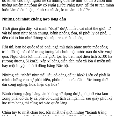
đó khiến cho mọi người kể cả những đứa trẻ như tôi tin ở chốn linh
thiêng khiêm nhường ấy có Ngài (Đức Phật) ngự, để rồi tự răn mình
luôn làm điều thiện, tránh xa cái ác, lo tu tâm tích đức.
Những cái nhất không hợp lòng dân
Thời gian gần đây, xứ mình “đoạt” được nhiều cái nhất thế giới, từ
vật bé mọn như bánh chưng, bánh phồng tôm, tô phở, ly cà phê,…
đến cái to lớn như đường sá, cáp treo, chùa chiền,...
Rồi thì, bạn bè quốc tế sẽ phải ngả mũ thán phục trước một công
trình đồ sộ mà có lẽ trong tương lai chưa một nước nào đủ sức vượt
qua: Ngôi chùa lớn nhất thế giới, tọa lạc trên một diện tích 5.100 ha
(tương đương 51km2), xấp xỉ bằng diện tích một xã lớn ở miền núi
hay một huyện nhỏ ở đồng bằng Bắc bộ.
Những cái “nhất” như thế, liệu có đáng để tự hào? Liệu có phải là
minh chứng cho sự phát triển, phồn thịnh của đất nước trong thời
đại công nghiệp hóa, hiện đại hóa?
Bánh chưng nặng hàng tấn không sử dụng được, tô phở vừa làm
xong phải đổ đi, ly cà phê có dung tích cả ngàn lít, sau giây phút kỷ
lục rùm beng thì cũng rơi vào quên lãng.
Chùa tuy to nhất châu lục, lớn nhất thế giới nhưng “hoành tráng