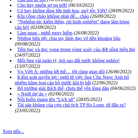
Cho hay muôn sự tại trời!
(06/10/2022)
Có hay không tầng lớp tinh hoa, quý tộc Việt?
(28/09/2022)
Khi cổng chào không phải để... chào
(26/09/2022)
“Nghiêm túc kiểm điểm, rút kinh nghiệm” đang làm hỏng
cán bộ!
(02/09/2022)
Làm quan - nghề nguy hiểm
(26/08/2022)
Những bữa tiệc chia tay lãnh đạo vô tiền khoáng hậu
(09/08/2022)
Tiền bạc và dục vọng trong vòng xoáy của đời sống hiện đại
(24/07/2022)
Mỗi ông vài ngàn tỷ, hỏi sao đất nước không nghèo!
(13/07/2022)
Vụ Việt Á: những lời thề… tột cùng gian dối
(26/06/2022)
Kiểm soát quyền lực: nghĩ từ việc ông Chu Ngọc Anh bổ
nhiệm hàng loạt cán bộ trước khi bị bắt
(22/06/2022)
Bộ trưởng giải thích thế, chưa thể yên lòng dân
(04/06/2022)
« Ngửi dự án »
(02/06/2022)
Nỗi buồn mang tên “Lịch sử”
(28/05/2022)
Tài sản khủng của cựu chủ tịch TP Hạ Long, từ đâu ra?
(23/05/2022)
Xem tiếp...