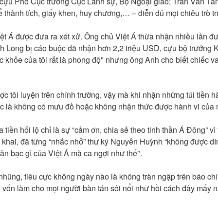
 cựu Phó Cục trưởng Cục Lãnh sự, Bộ Ngoại giao; Trần Văn Tâ
kể lể thành tích, giấy khen, huy chương,… – diễn đủ mọi chiêu trò
t Á được đưa ra xét xử. Ông chủ Việt Á thừa nhận nhiều lần đư
anh Long bị cáo buộc đã nhận hơn 2,2 triệu USD, cựu bộ trư
sức khỏe của tôi rất là phong độ" nhưng ông Anh cho biết chiếc v
c tôi luyện trên chính trường, vậy mà khi nhận những túi tiền 
tác là không có mưu đồ hoặc không nhận thức được hành vi của m
 tiền hối lộ chỉ là sự “cảm ơn, chia sẻ theo tinh thần Á Đông” vì
hai, đã từng “nhắc nhở” thư ký Nguyễn Huỳnh “không được dính
ăn bạc gì của Việt Á mà ca ngợi như thế".
 nhũng, tiêu cực không ngày nào là không tràn ngập trên báo ch
n vốn làm cho mọi người bàn tán sôi nổi như hồi cách đây mấy n