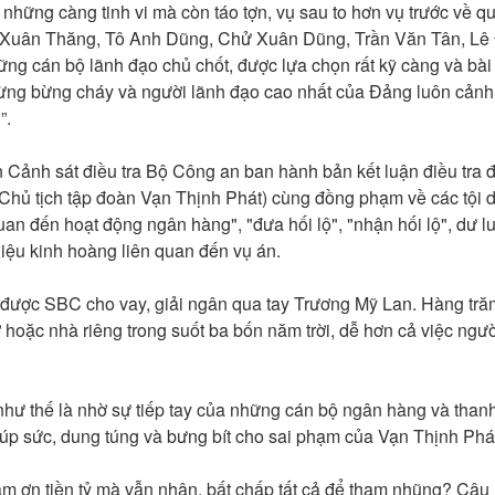
hững càng tinh vi mà còn táo tợn, vụ sau to hơn vụ trước về
Xuân Thăng, Tô Anh Dũng, Chử Xuân Dũng, Trần Văn Tân, Lê 
ững cán bộ lãnh đạo chủ chốt, được lựa chọn rất kỹ càng và bà
g bừng bừng cháy và người lãnh đạo cao nhất của Đảng luôn cả
”.
Cảnh sát điều tra Bộ Công an ban hành bản kết luận điều tra đ
(Chủ tịch tập đoàn Vạn Thịnh Phát) cùng đồng phạm về các tội d
an đến hoạt động ngân hàng", "đưa hối lộ", "nhận hối lộ", dư lu
iệu kinh hoàng liên quan đến vụ án.
 được SBC cho vay, giải ngân qua tay Trương Mỹ Lan. Hàng trăm
 hoặc nhà riêng trong suốt ba bốn năm trời, dễ hơn cả việc ngư
ư thế là nhờ sự tiếp tay của những cán bộ ngân hàng và thanh 
 giúp sức, dung túng và bưng bít cho sai phạm của Vạn Thịnh Phá
ảm ơn tiền tỷ mà vẫn nhận, bất chấp tất cả để tham nhũng? Câu