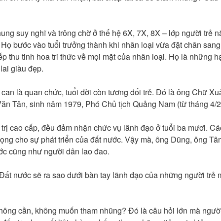
ng suy nghĩ và trông chờ ở thế hệ 6X, 7X, 8X – lớp người trẻ 
c. Họ bước vào tuổi trưởng thành khi nhân loại vừa đặt chân san
iếp thu tinh hoa tri thức về mọi mặt của nhân loại. Họ là những
lai giàu đẹp.
bị can là quan chức, tuổi đời còn tương đối trẻ. Đó là ông Chữ 
Văn Tân, sinh năm 1979, Phó Chủ tịch Quảng Nam (từ tháng 4/2
h trị cao cấp, đều đảm nhận chức vụ lãnh đạo ở tuổi ba mươi. C
vọng cho sự phát triển của đất nước. Vậy mà, ông Dũng, ông Tâ
nước cũng như người dân lao đao.
. Đất nước sẽ ra sao dưới bàn tay lãnh đạo của những người trẻ 
hông cần, không muốn tham nhũng? Đó là câu hỏi lớn mà người 