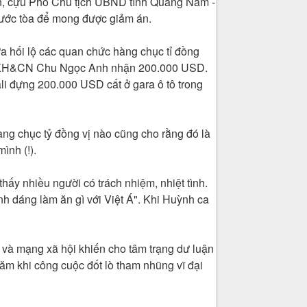
n, cựu Phó Chủ tịch UBND tỉnh Quảng Nam -
 trước tòa để mong được giảm án.
a hối lộ các quan chức hàng chục tỉ đồng
ởng KH&CN Chu Ngọc Anh nhận 200.000 USD.
ali đựng 200.000 USD cất ở gara ô tô trong
hàng chục tỷ đồng vị nào cũng cho rằng đó là
ình (!).
 thấy nhiều người có trách nhiệm, nhiệt tình.
 dáng làm ăn gì với Việt Á". Khi Huỳnh ca
í và mạng xã hội khiến cho tâm trạng dư luận
ăm khi công cuộc đốt lò tham nhũng vĩ đại