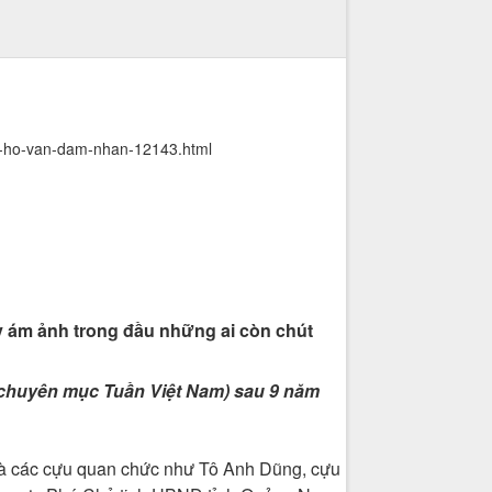
ma-ho-van-dam-nhan-12143.html
ấy ám ảnh trong đầu những ai còn chút
n chuyên mục Tuần Việt Nam) sau 9 năm
 là các cựu quan chức như Tô Anh Dũng, cựu