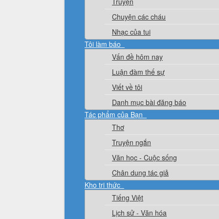
Truyện
Chuyện các cháu
Nhạc của tui
Tôi làm báo
Vấn đề hôm nay
Luận đàm thế sự
Viết về tôi
Danh mục bài đăng báo
Tác phẩm của Bạn
Thơ
Truyện ngắn
Văn học - Cuộc sống
Chân dung tác giả
Kho tri thức
Tiếng Việt
Lịch sử - Văn hóa