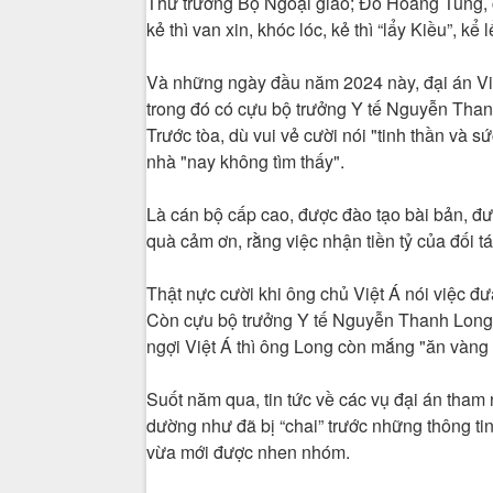
Thứ trưởng Bộ Ngoại giao; Đỗ Hoàng Tùng,
kẻ thì van xin, khóc lóc, kẻ thì “lẩy Kiều”, 
Và những ngày đầu năm 2024 này, đại án Việ
trong đó có cựu bộ trưởng Y tế Nguyễn Th
Trước tòa, dù vui vẻ cười nói "tinh thần và 
nhà "nay không tìm thấy".
Là cán bộ cấp cao, được đào tạo bài bản, đượ
quà cảm ơn, rằng việc nhận tiền tỷ của đối 
Thật nực cười khi ông chủ Việt Á nói việc đưa
Còn cựu bộ trưởng Y tế Nguyễn Thanh Long k
ngợi Việt Á thì ông Long còn mắng "ăn vàng 
Suốt năm qua, tin tức về các vụ đại án tham
dường như đã bị “chai” trước những thông ti
vừa mới được nhen nhóm.