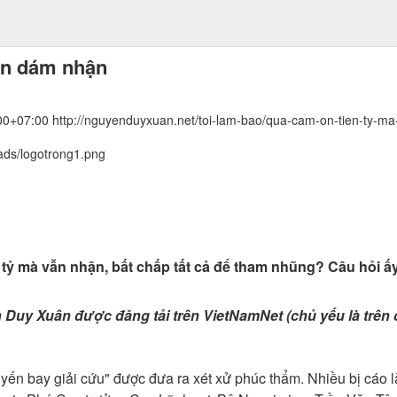
ẫn dám nhận
00+07:00
http://nguyenduyxuan.net/toi-lam-bao/qua-cam-on-tien-ty-
ads/logotrong1.png
n tỷ mà vẫn nhận, bất chấp tất cả để tham nhũng? Câu hỏi 
ễn Duy Xuân được đăng tải trên VietNamNet (chủ yếu là trê
yến bay giải cứu" được đưa ra xét xử phúc thẩm. Nhiều bị cáo