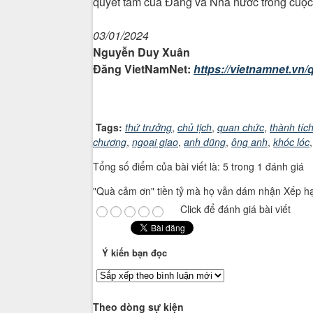
quyết tâm của Đảng và Nhà nước trong cuộc 
03/01/2024
Nguyễn Duy Xuân
Đăng VietNamNet:
https://vietnamnet.vn
Tags:
thứ trưởng
,
chủ tịch
,
quan chức
,
thành tíc
chương
,
ngoại giao
,
anh dũng
,
ông anh
,
khóc lóc
Tổng số điểm của bài viết là: 5 trong 1 đánh giá
"Quà cảm ơn" tiền tỷ mà họ vẫn dám nhận
Xếp h
Click để đánh giá bài viết
Ý kiến bạn đọc
Theo dòng sự kiện