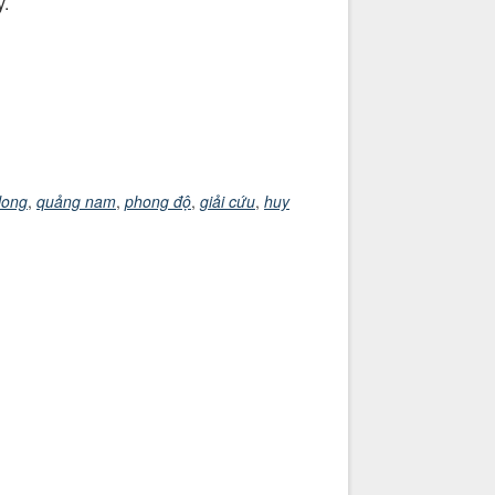
y.
long
,
quảng nam
,
phong độ
,
giải cứu
,
huy