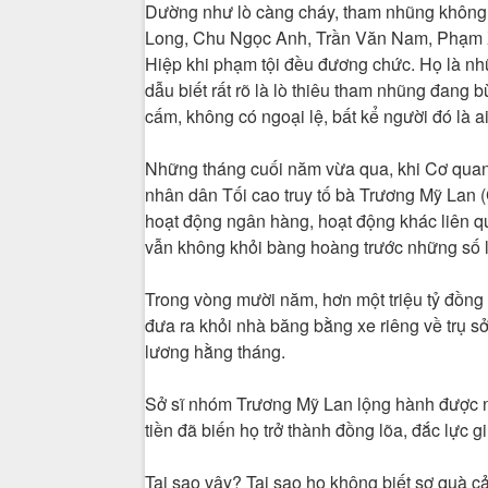
Dường như lò càng cháy, tham nhũng không n
Long, Chu Ngọc Anh, Trần Văn Nam, Phạm 
Hiệp khi phạm tội đều đương chức. Họ là nh
dẫu biết rất rõ là lò thiêu tham nhũng đan
cấm, không có ngoại lệ, bất kể người đó là ai
Những tháng cuối năm vừa qua, khi Cơ quan 
nhân dân Tối cao truy tố bà Trương Mỹ Lan 
hoạt động ngân hàng, hoạt động khác liên qu
vẫn không khỏi bàng hoàng trước những số l
Trong vòng mười năm, hơn một triệu tỷ đồng
đưa ra khỏi nhà băng bằng xe riêng về trụ sở
lương hằng tháng.
Sở sĩ nhóm Trương Mỹ Lan lộng hành được nh
tiền đã biến họ trở thành đồng lõa, đắc lực
Tại sao vậy? Tại sao họ không biết sợ quà c