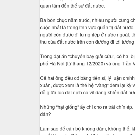
quan tâm đến thế sự đất nước.
Ba bốn chục năm trước, nhiều người cùng chu
cuộc nhất là trong lĩnh vực quản trị đất nướ
người còn được đi tu nghiệp ở nước ngoài, t
thu của đất nước trên con đường đi tới tương 
Trong đại án “chuyến bay giải cứu”, có hai 
phố Hà Nội (từ tháng 12/2020) và ông Trần 
Cả hai ông đều có bằng tiến sĩ, lý luận chín
xuân, được xem là thế hệ “vàng” đem lại kỳ 
dỗ giữa lúc đại dịch cô vít đang khiến đất 
Những “hạt giống” ấy chỉ cho ra trái chín ép
dân?
Làm sao để cán bộ không dám, không thể, k