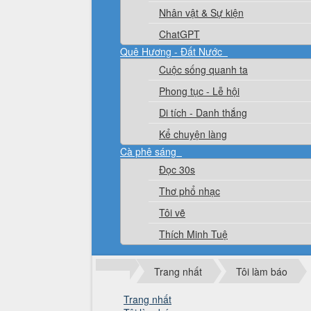
Nhân vật & Sự kiện
ChatGPT
Quê Hương - Đất Nước
Cuộc sống quanh ta
Phong tục - Lễ hội
Di tích - Danh thắng
Kể chuyện làng
Cà phê sáng
Đọc 30s
Thơ phổ nhạc
Tôi vẽ
Thích Minh Tuệ
Trang nhất
Tôi làm báo
Trang nhất