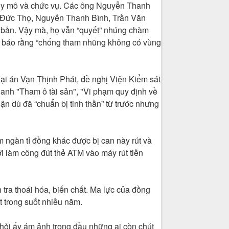
 quy mô và chức vụ. Các ông Nguyễn Thanh
Đức Thọ, Nguyễn Thanh Bình, Trần Văn
i bản. Vậy mà, họ vẫn “quyết” nhúng chàm
nh báo rằng “chống tham nhũng không có vùng
ại án Vạn Thịnh Phát, đề nghị Viện Kiểm sát
anh "Tham ô tài sản", "Vi phạm quy định về
ận dù đã “chuẩn bị tinh thần” từ trước nhưng
 ngàn tỉ đồng khác được bị can này rút và
ời làm công đút thẻ ATM vào máy rút tiền
tra thoái hóa, biến chất. Ma lực của đồng
t trong suốt nhiều năm.
 hỏi ấy ám ảnh trong đầu những ai còn chút