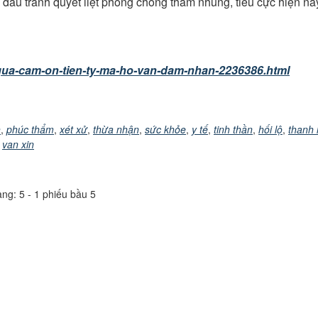
đấu tranh quyết liệt phòng chống tham nhũng, tiêu cực hiện na
/qua-cam-on-tien-ty-ma-ho-van-dam-nhan-2236386.html
h
,
phúc thẩm
,
xét xử
,
thừa nhận
,
sức khỏe
,
y tế
,
tinh thần
,
hối lộ
,
thanh 
,
van xin
ạng:
5
-
1
phiếu bầu
5