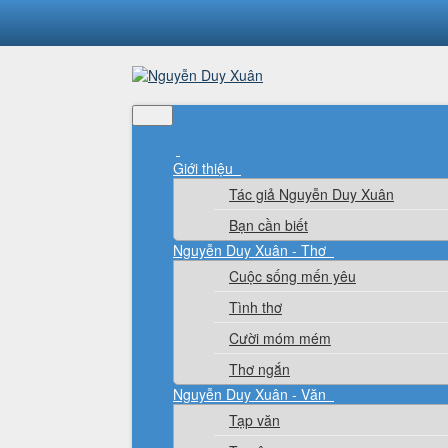
Giới thiệu
Tác giả Nguyễn Duy Xuân
Bạn cần biết
Nguyễn Duy Xuân - Thơ
Cuộc sống mến yêu
Tình thơ
Cười móm mém
Thơ ngắn
Nguyễn Duy Xuân - Văn
Tạp văn