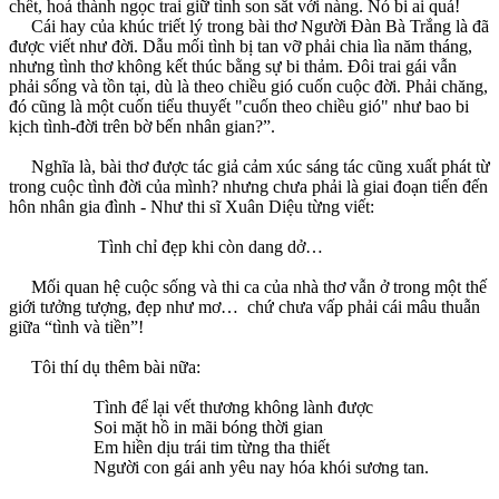
chết, hoá thành ngọc trai giữ tình son sắt với nàng. Nó bi ai quá!
Cái hay của khúc triết lý trong bài thơ Người Đàn Bà Trắng là đã
được viết như đời. Dẫu mối tình bị tan vỡ phải chia lìa năm tháng,
nhưng tình thơ không kết thúc bằng sự bi thảm. Đôi trai gái vẫn
phải sống và tồn tại, dù là theo chiều gió cuốn cuộc đời. Phải chăng,
đó cũng là một cuốn tiểu thuyết "cuốn theo chiều gió" như bao bi
kịch tình-đời trên bờ bến nhân gian?”.
Nghĩa là, bài thơ được tác giả cảm xúc sáng tác cũng xuất phát từ
trong cuộc tình đời của mình? nhưng chưa phải là giai đoạn tiến đến
hôn nhân gia đình - Như thi sĩ Xuân Diệu từng viết:
Tình chỉ đẹp khi còn dang dở…
Mối quan hệ cuộc sống và thi ca của nhà thơ vẫn ở trong một thế
giới tưởng tượng, đẹp như mơ… chứ chưa vấp phải cái mâu thuẫn
giữa “tình và tiền”!
Tôi thí dụ thêm bài nữa:
Tình để lại vết thương không lành được
Soi mặt hồ in mãi bóng thời gian
Em hiền dịu trái tim từng tha thiết
Người con gái anh yêu nay hóa khói sương tan.