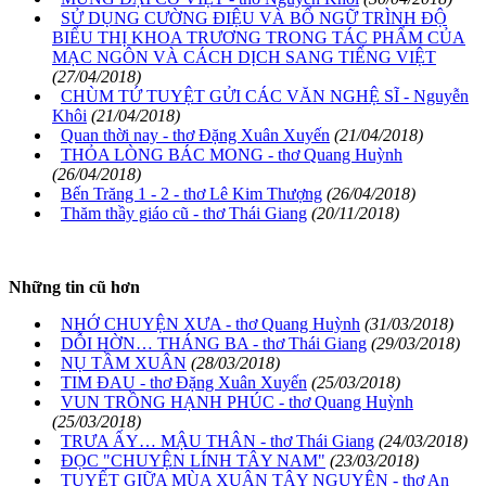
SỬ DỤNG CƯỜNG ĐIỆU VÀ BỔ NGỮ TRÌNH ĐỘ
BIỂU THỊ KHOA TRƯƠNG TRONG TÁC PHẨM CỦA
MẠC NGÔN VÀ CÁCH DỊCH SANG TIẾNG VIỆT
(27/04/2018)
CHÙM TỨ TUYỆT GỬI CÁC VĂN NGHỆ SĨ - Nguyễn
Khôi
(21/04/2018)
Quan thời nay - thơ Đặng Xuân Xuyến
(21/04/2018)
THỎA LÒNG BÁC MONG - thơ Quang Huỳnh
(26/04/2018)
Bến Trăng 1 - 2 - thơ Lê Kim Thượng
(26/04/2018)
Thăm thầy giáo cũ - thơ Thái Giang
(20/11/2018)
Những tin cũ hơn
NHỚ CHUYỆN XƯA - thơ Quang Huỳnh
(31/03/2018)
DỖI HỜN… THÁNG BA - thơ Thái Giang
(29/03/2018)
NỤ TẦM XUÂN
(28/03/2018)
TIM ĐAU - thơ Đặng Xuân Xuyến
(25/03/2018)
VUN TRỒNG HẠNH PHÚC - thơ Quang Huỳnh
(25/03/2018)
TRƯA ẤY… MẬU THÂN - thơ Thái Giang
(24/03/2018)
ĐỌC "CHUYỆN LÍNH TÂY NAM"
(23/03/2018)
TUYẾT GIỮA MÙA XUÂN TÂY NGUYÊN - thơ An