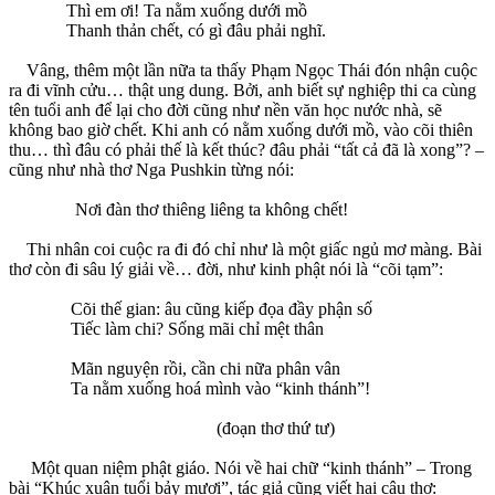
Thì em ơi! Ta nằm xuống dưới mồ
Thanh thản chết, có gì đâu phải nghĩ.
Vâng, thêm một lần nữa ta thấy Phạm Ngọc Thái đón nhận cuộc
ra đi vĩnh cửu… thật ung dung. Bởi, anh biết sự nghiệp thi ca cùng
tên tuổi anh để lại cho đời cũng như nền văn học nước nhà, sẽ
không bao giờ chết. Khi anh có nằm xuống dưới mồ, vào cõi thiên
thu… thì đâu có phải thế là kết thúc? đâu phải “tất cả đã là xong”? –
cũng như nhà thơ Nga Pushkin từng nói:
Nơi đàn thơ thiêng liêng ta không chết!
Thi nhân coi cuộc ra đi đó chỉ như là một giấc ngủ mơ màng. Bài
thơ còn đi sâu lý giải về… đời, như kinh phật nói là “cõi tạm”:
Cõi thế gian: âu cũng kiếp đọa đầy phận số
Tiếc làm chi? Sống mãi chỉ mệt thân
Mãn nguyện rồi, cần chi nữa phân vân
Ta nằm xuống hoá mình vào “kinh thánh”!
(đoạn thơ thứ tư)
Một quan niệm phật giáo. Nói về hai chữ “kinh thánh” – Trong
bài “Khúc xuân tuổi bảy mươi”, tác giả cũng viết hai câu thơ: