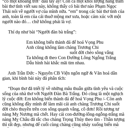
“có một khoảng trời” đầu tay ấy! Còn cả một khối lượng hàng trăm
bài thơ tình viết sau này, không thấy có bài thơ nào Phạm Ngọc
Thái nói về người vợ của mình nữa. “em” trong các bài thơ tình của
anh, toàn là em của cái thuở mộng mơ xưa, hoặc cảm xúc với một
người nào đó… chứ không phải là vợ.
Thí dụ như bài “Người đàn bà trắng”:
Em không biến thành đá để hoá Vọng Phu
Anh cũng không làm chàng Trương Chi
suốt đời chèo sông vắng
Ta không đi theo Con Đường Lông Ngỗng Trắng
Dẫu hình hài khắc mãi tim nhau.
Anh Trần Đức - Nguyên CB Viện ngôn ngữ & Văn hoá dân
gian, khi bình bài này đã phân tích:
“Đoạn thơ đã triết lý về những mâu thuẫn giữa tình yêu và cuộc
sống của nhà thơ với Người Đàn Bà Trắng. Đó cũng là một nghịch
lý cuộc đời: Em không biến thành đá để hoá Vọng Phu /- Còn anh
cũng không đầy mình để làm mãi cái anh chàng Trương Chi suốt
đời chèo thuyền trên con sông quạnh vắng, cô đơn! Rồi tương tư
nàng Mỵ Nương mà chết. Hay cái con-đường-lông-ngỗng-trắng mà
nàng Mỵ Châu đã rắc cho chàng Trọng Thủy theo tìm - Thần tượng
thì rất đẹp, nhưng để cuối cùng chàng cũng nhảy xuống biển mà