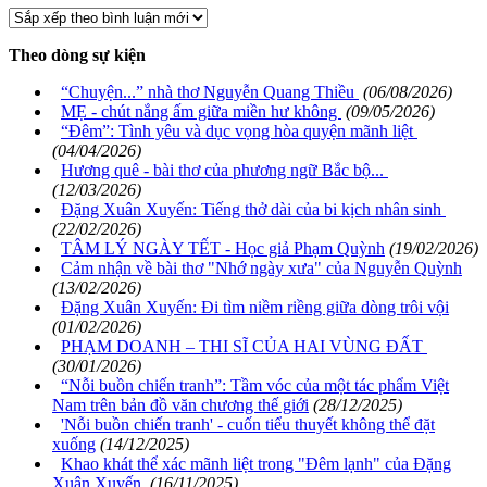
Theo dòng sự kiện
“Chuyện...” nhà thơ Nguyễn Quang Thiều
(06/08/2026)
MẸ - chút nắng ấm giữa miền hư không
(09/05/2026)
“Đêm”: Tình yêu và dục vọng hòa quyện mãnh liệt
(04/04/2026)
Hương quê - bài thơ của phương ngữ Bắc bộ...
(12/03/2026)
Đặng Xuân Xuyến: Tiếng thở dài của bi kịch nhân sinh
(22/02/2026)
TÂM LÝ NGÀY TẾT - Học giả Phạm Quỳnh
(19/02/2026)
Cảm nhận về bài thơ "Nhớ ngày xưa" của Nguyễn Quỳnh
(13/02/2026)
Đặng Xuân Xuyến: Đi tìm niềm riềng giữa dòng trôi vội
(01/02/2026)
PHẠM DOANH – THI SĨ CỦA HAI VÙNG ĐẤT
(30/01/2026)
“Nỗi buồn chiến tranh”: Tầm vóc của một tác phẩm Việt
Nam trên bản đồ văn chương thế giới
(28/12/2025)
'Nỗi buồn chiến tranh' - cuốn tiểu thuyết không thể đặt
xuống
(14/12/2025)
Khao khát thể xác mãnh liệt trong "Đêm lạnh" của Đặng
Xuân Xuyến
(16/11/2025)