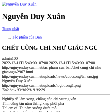
Nguyễn Duy Xuân
Trang nhất
Tác phẩm của Bạn
CHẾT CŨNG CHỈ NHƯ GIẤC NGỦ
admin100
2022-12-11T15:40:00+07:00
2022-12-11T15:40:00+07:00
http://nguyenduyxuan.net/tac-pham-cua-ban/chet-cung-chi-nhu-
giac-ngu-2967.html
http://nguyenduyxuan.net/uploads/news/cuocsong/tai-sao.jpg
Nguyễn Duy Xuân
http://nguyenduyxuan.net/uploads/logotrong1.png
Thứ ba - 03/04/2018 06:29
Nghiệp đã làm xong, chẳng còn chi vương vấn
Tình cũng tàn năm tháng kiếp phôi pha
Thì em ơi! Ta nằm xuống dưới mồ