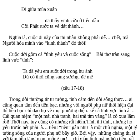
Đi giữa mùa xuân
đã thấy vĩnh cửu ở trên đầu
Cõi Phật rước ta về đất thánh…
Nghĩa là, cuộc đi này của thi nhân không phải để… chết, mà
Người hóa mình vào “kinh thánh” đó thôi!
Cuộc đời gồm cả “tình yêu và cuộc sống” – Bài thơ tràn sang
lĩnh vực “tình”:
Ta đã yêu em suốt đời trong hư ảnh
Dù có thời cũng sung sướng, đê mê
(câu 17-18)
Trong đời thường từ tư tưởng, tình cảm đến đời sống thực… ai
cũng quan tâm đến tiền bạc, nhưng với người phụ nữ thời hiện đại
thì tiền bạc chỉ đạo họ về mọi phương diện: kể cả lĩnh vực tình ái -
Cái quan niệm “một mái nhà tranh, hai trái tim vàng” là cổ xưa lắm
rồi! Thời nay, tuy cũng có nhưng rất hiếm.Tình thì tình, nhưng họ
yêu trước hết phải là… tiền! “tiền” gần như là một chủ nghĩa, một lý
tưởng sống của người phụ nữ bây giờ. Bởi vậy, những chàng thi sĩ
với tâm hồn lãng mạn, mộng mơ… chỉ giàu tình mà nghèo tiền, rất