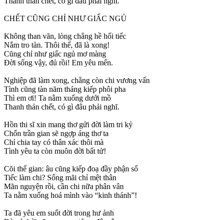
Thanh thản chết, có gì đâu phải nghĩ.
CHẾT CŨNG CHỈ NHƯ GIẤC NGỦ
Không than vãn, lòng chẳng hề hối tiếc
Nắm tro tàn. Thôi thế, đã là xong!
Cũng chỉ như giấc ngủ mơ màng
Đời sống vậy, đủ rồi! Em yêu mến.
Nghiệp đã làm xong, chẳng còn chi vương vấn
Tình cũng tàn năm tháng kiếp phôi pha
Thì em ơi! Ta nằm xuống dưới mồ
Thanh thản chết, có gì đâu phải nghĩ.
Hồn thi sĩ xin mang thơ gửi đời làm tri kỷ
Chốn trần gian sẽ ngợp áng thơ ta
Chỉ chia tay có thân xác thôi mà
Tình yêu ta còn muôn đời bất tử!
Cõi thế gian: âu cũng kiếp đoạ đầy phận số
Tiếc làm chi? Sống mãi chỉ mệt thân
Mãn nguyện rồi, cần chi nữa phân vân
Ta nằm xuống hoá mình vào “kinh thánh”!
Ta đã yêu em suốt đời trong hư ảnh