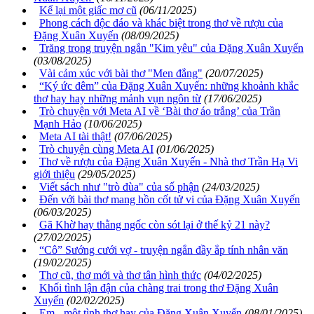
Kể lại một giấc mơ cũ
(06/11/2025)
Phong cách độc đáo và khác biệt trong thơ về rượu của
Đặng Xuân Xuyến
(08/09/2025)
Trăng trong truyện ngắn "Kim yêu" của Đặng Xuân Xuyến
(03/08/2025)
Vài cảm xúc với bài thơ "Men đắng"
(20/07/2025)
“Ký ức đêm” của Đặng Xuân Xuyến: những khoảnh khắc
thơ hay hay những mảnh vụn ngôn từ
(17/06/2025)
Trò chuyện với Meta AI về ‘Bài thơ áo trắng’ của Trần
Mạnh Hảo
(10/06/2025)
Meta AI tài thật!
(07/06/2025)
Trò chuyện cùng Meta AI
(01/06/2025)
Thơ về rượu của Đặng Xuân Xuyến - Nhà thơ Trần Hạ Vi
giới thiệu
(29/05/2025)
Viết sách như "trò đùa" của số phận
(24/03/2025)
Đến với bài thơ mang hồn cốt tử vi của Đặng Xuân Xuyến
(06/03/2025)
Gã Khờ hay thằng ngốc còn sót lại ở thế kỷ 21 này?
(27/02/2025)
“Cô” Sướng cưới vợ - truyện ngắn đầy ắp tính nhân văn
(19/02/2025)
Thơ cũ, thơ mới và thơ tân hình thức
(04/02/2025)
Khối tình lận đận của chàng trai trong thơ Đặng Xuân
Xuyến
(02/02/2025)
Em - một tình thơ hay của Đặng Xuân Xuyến
(08/01/2025)