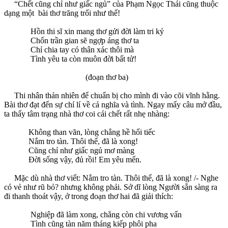
“Chết cũng chỉ như giấc ngủ” của Phạm Ngọc Thái cũng thuộc
dạng một bài thơ trăng trối như thế!
Hồn thi sĩ xin mang thơ gửi đời làm tri kỷ
Chốn trần gian sẽ ngợp áng thơ ta
Chỉ chia tay có thân xác thôi mà
Tình yêu ta còn muôn đời bất tử!
(đoạn thơ ba)
Thi nhân thản nhiên để chuẩn bị cho mình đi vào cõi vĩnh hằng.
Bài thơ đạt đến sự chí lí về cả nghĩa và tình. Ngay mấy câu mở đầu,
ta thấy tâm trạng nhà thơ coi cái chết rất nhẹ nhàng:
Không than vãn, lòng chẳng hề hối tiếc
Nắm tro tàn. Thôi thế, đã là xong!
Cũng chỉ như giấc ngủ mơ màng
Đời sống vậy, đủ rồi! Em yêu mến.
Mặc dù nhà thơ viết: Nắm tro tàn. Thôi thế, đã là xong! /- Nghe
có vẻ như rũ bỏ? nhưng không phải. Sở dĩ lòng Người sẵn sàng ra
đi thanh thoát vậy, ở trong đoạn thơ hai đã giải thích:
Nghiệp đã làm xong, chẳng còn chi vương vấn
Tình cũng tàn năm tháng kiếp phôi pha