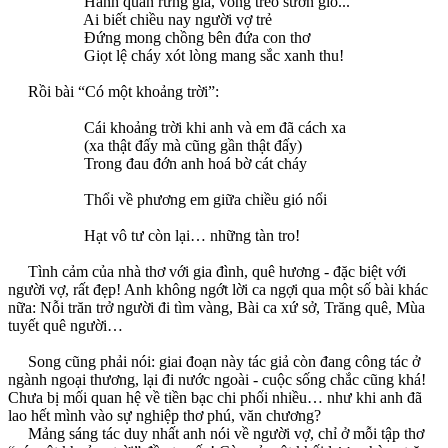
Hành quân rừng già, võng treo sườn gió...
Ai biết chiều nay người vợ trẻ
Đứng mong chồng bên đứa con thơ
Giọt lệ cháy xót lòng mang sắc xanh thu!
Rồi bài “Có một khoảng trời”:
Cái khoảng trời khi anh và em đã cách xa
(xa thật đấy mà cũng gần thật đấy)
Trong đau đớn anh hoá bờ cát cháy
Thổi về phương em giữa chiều gió nổi
Hạt vô tư còn lại… những tàn tro!
Tình cảm của nhà thơ với gia đình, quê hương - đặc biệt với
người vợ, rất đẹp! Anh không ngớt lời ca ngợi qua một số bài khác
nữa: Nỗi trăn trở người đi tìm vàng, Bài ca xứ sở, Trăng quê, Mùa
tuyết quê người…
Song cũng phải nói: giai đoạn này tác giả còn đang công tác ở
ngành ngoại thương, lại đi nước ngoài - cuộc sống chắc cũng khá!
Chưa bị mối quan hệ về tiền bạc chi phối nhiều… như khi anh đã
lao hết mình vào sự nghiệp thơ phú, văn chương?
Mảng sáng tác duy nhất anh nói về người vợ, chỉ ở mỗi tập thơ