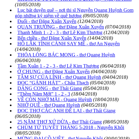
(10/05/2018)
Lục bát duyên quê – nơi thi sĩ Nguyễn Quang Huỳnh Gom
góp những kỷ niệm về quê hương
(09/05/2018)
Đuối - thơ Đặng Xuân Xuyến
(12/04/2018)
QUAN TRƯỜNG - thơ Đặng Xuân Xuyến
(07/04/2018)
Thanh Minh 1 - 2 - 3 - thơ Lê Kim Thượng
(12/04/2018)
Bến chiều - thơ Đặng Xuân Xuyến
(14/04/2018)
HỒ LẮK TÌNH CẢNH SAY MÊ - thơ An Nguyên
(14/04/2018)
THỎA LÒNG BÁC MONG - thơ Quang Huỳnh
(06/04/2018)
Tầm Xuân 1 - 2 - 3 - thơ Lê Kim Thượng
(06/04/2018)
Ở CHUNG - thơ Đặng Xuân Xuyến
(04/04/2018)
TÂM SỰ CỦA LÍNH - thơ Quang Huỳnh
(04/04/2018)
ĐỌC “GÁNH HÁT” - Châu Thạch
(05/04/2018)
DÁNG CONG - thơ Thái Giang
(05/04/2018)
“Thềm Năm Mới” 1 - 2 - 3
(18/04/2018)
VỀ CÒN NHỚ MÃI - Quang Huỳnh
(18/04/2018)
NHỚ QUÊ - thơ Quang Huỳnh
(04/05/2018)
ĐỌC THƠ CÁC ANH ĐỂ LẠI - thơ Thái Giang
(06/05/2018)
25 NĂM THƠ XỨ DỪA - thơ Thái Giang
(08/05/2018)
CHÙM TỨ TUYỆT THÁNG 5-2018 - Nguyễn Khôi
(08/05/2018)
MỪNG ĐẠI CỒ VIỆT - thơ Nguyễn Khôi
(30/04/2018)