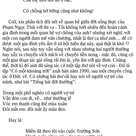
Có chồng hờ hững cũng như không!
Giờ, xin phân tích đôi nét về quan hệ giữa đời sống thực của
Phạm Ngọc Thái với thi ca - Tôi không biết nhiều đến hoàn cảnh
gia đình trong mối quan hệ vợ chồng của anh? nhưng xét nghĩ, với
một con người đam mê văn chương, nhất là thơ ca như anh… để có
được một gia đình yên ấm ở xã hội hiện đại này, quả thật là khó !?
Nghe nói, sau này tuy vẫn sống với nhau nhưng hai người thường
hay xẩy ra chuyện xích mích về chuyện tiền nong - mặc dù, cũng có
một giai đoạn tác giả sống rất êm ái, yên ấm với gia đình. Chẳng
thế, thời kì đó anh đã sáng tác cả một tập thơ nói về vợ con - Đó là
tập “Có một khoảng trời” xuất bản năm 1990, sau một chuyến công
tác ở Đức về. Có những bài thơ rất hay nói về người vợ trẻ của
mình, như bài “Tiếng hát đời thường”:
Trong một phố nghèo có người vợ trẻ
Vẫn đón con đi, về... như thường lệ
Vóc em thanh cũng thể mùa xuân
Đôi mắt em: đôi mắt ấy màu đen.
Hay là:
Miền đã theo tôi vào cuộc Trường Sơn