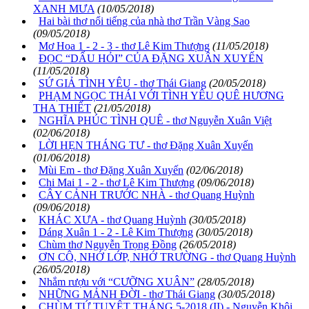
XANH MƯA
(10/05/2018)
Hai bài thơ nổi tiếng của nhà thơ Trần Vàng Sao
(09/05/2018)
Mơ Hoa 1 - 2 - 3 - thơ Lê Kim Thượng
(11/05/2018)
ĐỌC “DẤU HỎI” CỦA ĐẶNG XUÂN XUYẾN
(11/05/2018)
SỨ GIẢ TÌNH YÊU - thơ Thái Giang
(20/05/2018)
PHẠM NGỌC THÁI VỚI TÌNH YÊU QUÊ HƯƠNG
THA THIẾT
(21/05/2018)
NGHĨA PHÚC TÌNH QUÊ - thơ Nguyễn Xuân Việt
(02/06/2018)
LỜI HẸN THÁNG TƯ - thơ Đặng Xuân Xuyến
(01/06/2018)
Mùi Em - thơ Đặng Xuân Xuyến
(02/06/2018)
Chi Mai 1 - 2 - thơ Lê Kim Thượng
(09/06/2018)
CÂY CẢNH TRƯỚC NHÀ - thơ Quang Huỳnh
(09/06/2018)
KHÁC XƯA - thơ Quang Huỳnh
(30/05/2018)
Dáng Xuân 1 - 2 - Lê Kim Thượng
(30/05/2018)
Chùm thơ Nguyễn Trọng Đồng
(26/05/2018)
ƠN CÔ, NHỚ LỚP, NHỚ TRƯỜNG - thơ Quang Huỳnh
(26/05/2018)
Nhắm rượu với “CƯỠNG XUÂN”
(28/05/2018)
NHỮNG MẢNH ĐỜI - thơ Thái Giang
(30/05/2018)
CHÙM TỨ TUYỆT THÁNG 5-2018 (II) - Nguyễn Khôi