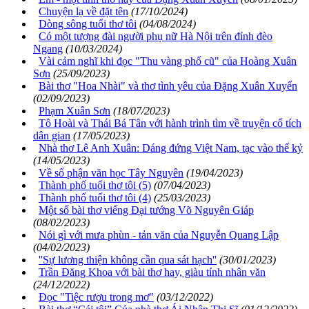
Chuyện lạ về đặt tên
(17/10/2024)
Dòng sông tuổi thơ tôi
(04/08/2024)
Có một tượng đài người phụ nữ Hà Nội trên đỉnh đèo
Ngang
(10/03/2024)
Vài cảm nghĩ khi đọc "Thu vàng phố cũ" của Hoàng Xuân
Sơn
(25/09/2023)
Bài thơ "Hoa Nhài" và thơ tình yêu của Đặng Xuân Xuyến
(02/09/2023)
Phạm Xuân Sơn
(18/07/2023)
Tô Hoài và Thái Bá Tân với hành trình tìm về truyện cổ tích
dân gian
(17/05/2023)
Nhà thơ Lê Anh Xuân: Dáng đứng Việt Nam, tạc vào thế kỷ
(14/05/2023)
Về số phận văn học Tây Nguyên
(19/04/2023)
Thành phố tuổi thơ tôi (5)
(07/04/2023)
Thành phố tuổi thơ tôi (4)
(25/03/2023)
Một số bài thơ viếng Đại tướng Võ Nguyên Giáp
(08/02/2023)
Nói gì với mưa phùn - tản văn của Nguyễn Quang Lập
(04/02/2023)
''Sự lương thiện không cần qua sát hạch''
(30/01/2023)
Trần Đăng Khoa với bài thơ hay, giàu tính nhân văn
(24/12/2022)
Đọc "Tiệc rượu trong mơ"
(03/12/2022)