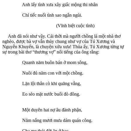
Anh lấy tình xưa xây giấc mộng thi nhân
Chỉ tiếc nuối tình sao ngắn ngủi.
(Vĩnh biệt cuộc tình)
Anh đã nói như vậy. Cái thời mà người chồng là một nhà thơ
nghèo, được bà vợ vẫn thủy chung như vợ của Tú Xương và
Nguyễn Khuyến, là chuyện xửa xưa! Thủa ấy, Tú Xương từng tự
sự trong bài thơ “thương vợ” nổi tiếng của ông rằng:
Quanh năm buôn bán ở mom sông,
Nuôi đủ năm con với một chồng.
Lặn lội thân cò khi quãng vắng,
Eo sèo mặt nước buổi đò đông.
Một duyên hai nợ âu đành phận,
Năm nắng mươi mưa dám quản công.
Cha mẹ thói đời ăn ở bạc,