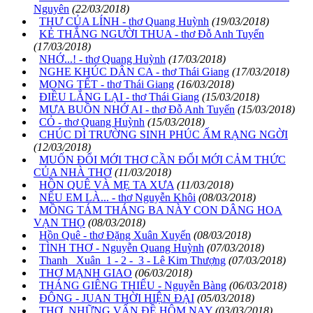
Nguyên
(22/03/2018)
THƯ CỦA LÍNH - thơ Quang Huỳnh
(19/03/2018)
KẺ THẮNG NGƯỜI THUA - thơ Đỗ Anh Tuyến
(17/03/2018)
NHỚ...! - thơ Quang Huỳnh
(17/03/2018)
NGHE KHÚC DÂN CA - thơ Thái Giang
(17/03/2018)
MONG TẾT - thơ Thái Giang
(16/03/2018)
ĐIỀU LẮNG LẠI - thơ Thái Giang
(15/03/2018)
MƯA BUỒN NHỚ AI - thơ Đỗ Anh Tuyến
(15/03/2018)
CỎ - thơ Quang Huỳnh
(15/03/2018)
CHÚC DÌ TRƯỜNG SINH PHÚC ẤM RẠNG NGỜI
(12/03/2018)
MUỐN ĐỔI MỚI THƠ CẦN ĐỔI MỚI CẢM THỨC
CỦA NHÀ THƠ
(11/03/2018)
HỒN QUÊ VÀ MẸ TA XƯA
(11/03/2018)
NẾU EM LÀ... - thơ Nguyễn Khôi
(08/03/2018)
MỒNG TÁM THÁNG BA NÀY CON DÂNG HOA
VẠN THỌ
(08/03/2018)
Hồn Quê - thơ Đặng Xuân Xuyến
(08/03/2018)
TÌNH THƠ - Nguyễn Quang Huỳnh
(07/03/2018)
Thanh Xuân 1 - 2 - 3 - Lê Kim Thượng
(07/03/2018)
THƠ MẠNH GIAO
(06/03/2018)
THÁNG GIÊNG THIẾU - Nguyễn Bàng
(06/03/2018)
ĐÔNG - JUAN THỜI HIỆN ĐẠI
(05/03/2018)
THƠ, NHỮNG VẤN ĐỀ HÔM NAY
(03/03/2018)