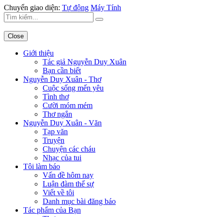
Chuyển giao diện:
Tự động
Máy Tính
Close
Giới thiệu
Tác giả Nguyễn Duy Xuân
Bạn cần biết
Nguyễn Duy Xuân - Thơ
Cuộc sống mến yêu
Tình thơ
Cười móm mém
Thơ ngắn
Nguyễn Duy Xuân - Văn
Tạp văn
Truyện
Chuyện các cháu
Nhạc của tui
Tôi làm báo
Vấn đề hôm nay
Luận đàm thế sự
Viết về tôi
Danh mục bài đăng báo
Tác phẩm của Bạn