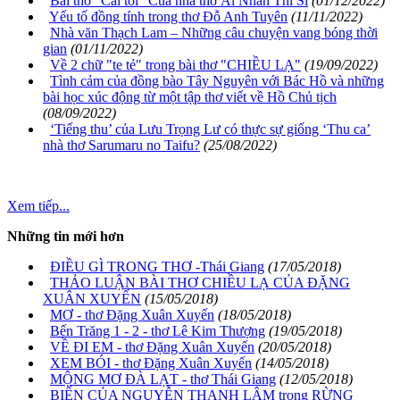
Bài thơ “Cái tôi” Của nhà thơ Ái Nhân Thi Sĩ
(01/12/2022)
Yếu tố đồng tính trong thơ Đỗ Anh Tuyên
(11/11/2022)
Nhà văn Thạch Lam – Những câu chuyện vang bóng thời
gian
(01/11/2022)
Về 2 chữ "te tẻ" trong bài thơ "CHIỀU LẠ"
(19/09/2022)
Tình cảm của đồng bào Tây Nguyên với Bác Hồ và những
bài học xúc động từ một tập thơ viết về Hồ Chủ tịch
(08/09/2022)
‘Tiếng thu’ của Lưu Trọng Lư có thực sự giống ‘Thu ca’
nhà thơ Sarumaru no Taifu?
(25/08/2022)
Xem tiếp...
Những tin mới hơn
ĐIỀU GÌ TRONG THƠ -Thái Giang
(17/05/2018)
THẢO LUẬN BÀI THƠ CHIỀU LẠ CỦA ĐẶNG
XUÂN XUYẾN
(15/05/2018)
MƠ - thơ Đặng Xuân Xuyến
(18/05/2018)
Bến Trăng 1 - 2 - thơ Lê Kim Thượng
(19/05/2018)
VỀ ĐI EM - thơ Đặng Xuân Xuyến
(20/05/2018)
XEM BÓI - thơ Đặng Xuân Xuyến
(14/05/2018)
MỘNG MƠ ĐÀ LẠT - thơ Thái Giang
(12/05/2018)
BIỂN CỦA NGUYỄN THANH LÂM trong RỪNG