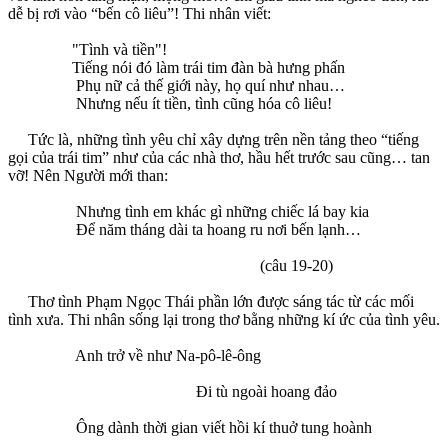
dễ bị rơi vào “bến cô liêu”! Thi nhân viết:
"Tình và tiền"!
Tiếng nói đó làm trái tim đàn bà hưng phấn
Phụ nữ cả thế giới này, họ quí như nhau…
Nhưng nếu ít tiền, tình cũng hóa cô liêu!
Tức là, những tình yêu chỉ xây dựng trên nền tảng theo “tiếng
gọi của trái tim” như của các nhà thơ, hầu hết trước sau cũng… tan
vỡ! Nên Người mới than:
Nhưng tình em khác gì những chiếc lá bay kia
Để năm tháng dài ta hoang ru nơi bến lạnh…
(câu 19-20)
Thơ tình Phạm Ngọc Thái phần lớn được sáng tác từ các mối
tình xưa. Thi nhân sống lại trong thơ bằng những kí ức của tình yêu.
Anh trở về như Na-pô-lê-ông
Đi tù ngoài hoang đảo
Ông dành thời gian viết hồi kí thuở tung hoành