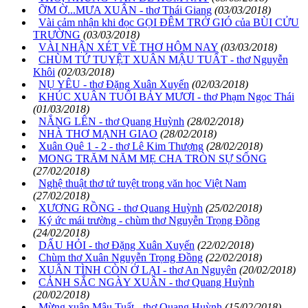
ỠM Ờ...MƯA XUÂN - thơ Thái Giang
(03/03/2018)
Vài cảm nhận khi đọc GỌI ĐÊM TRỞ GIÓ của BÙI CỬU
TRƯỜNG
(03/03/2018)
VÀI NHẬN XÉT VỀ THƠ HÔM NAY
(03/03/2018)
CHÙM TỨ TUYỆT XUÂN MẬU TUẤT - thơ Nguyễn
Khôi
(02/03/2018)
NỤ YÊU - thơ Đặng Xuân Xuyến
(02/03/2018)
KHÚC XUÂN TUỔI BẢY MƯƠI - thơ Phạm Ngọc Thái
(01/03/2018)
NẮNG LÊN - thơ Quang Huỳnh
(28/02/2018)
NHÀ THƠ MẠNH GIAO
(28/02/2018)
Xuân Quê 1 - 2 - thơ Lê Kim Thượng
(28/02/2018)
MONG TRĂM NĂM MẸ CHA TRÒN SỰ SỐNG
(27/02/2018)
Nghệ thuật thơ tứ tuyệt trong văn học Việt Nam
(27/02/2018)
XƯƠNG RỒNG - thơ Quang Huỳnh
(25/02/2018)
Ký ức mái trường - chùm thơ Nguyễn Trọng Đồng
(24/02/2018)
DẤU HỎI - thơ Đặng Xuân Xuyến
(22/02/2018)
Chùm thơ Xuân Nguyễn Trọng Đồng
(22/02/2018)
XUÂN TÌNH CÒN Ở LẠI - thơ An Nguyên
(20/02/2018)
CẢNH SẮC NGÀY XUÂN - thơ Quang Huỳnh
(20/02/2018)
Mừng xuân Mậu Tuất - thơ Quang Huỳnh
(15/02/2018)