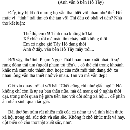
(Anh vẫn ở bên Hồ Tây)
Đấy, tuy bị lỡ dở nhưng họ vẫn tha thiết với nhau như thế. Đến
mức vì “tình” trái tim có thể tan vỡ! Thì đâu có phải vì tiền? Nhà
thơ kết luận:
Thế đó, em ơi! Tình qua không trở lại
Xế chiều rồi mà máu tim chảy mãi không thôi
Em có nghe gió Tây Hồ đang thổi
Anh ở đây, vẫn bên Hồ Tây mây trôi...
Bởi vậy, thơ tình Phạm Ngọc Thái hoàn toàn xuất phát từ sự
rung động trái tim (ngoài phạm trù tiền)… có thể chỉ trong khoảnh
khắc mà cảm xúc thành thơ, hoặc của một mối tình dang dở, xa
nhau lòng vẫn tha thiết nhớ về nhau. Tan vỡ mà vẫn đẹp!
Giờ xin quay trở lại với bài “Chết cũng chỉ như giấc ngủ”: Nó
không chỉ còn là tự sự bản thân nữa, mà đã mang cả ý nghĩa thời
đại, trong mối quan hệ giữa tiền bạc với đời sống xã hội… để phản
án nhân sinh quan tác giả.
Bài thơ ôm trùm rất nhiều mặt của cả riêng tư và tính hiện thực
xã hội trong đó, súc tích và sâu sắc. Không ít chỗ khúc triết và hay,
đột biến có câu thơ thật xuất sắc, như: