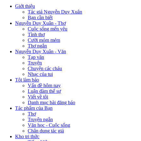
Giới thiệu
Tác giả Nguyễn Duy Xuân
Bạn cần biết
Nguyễn Duy Xuân - Thơ
Cuộc sống mến yêu
Tình thơ
Cười móm mém
Thơ ngắn
Nguyễn Duy Xuân - Văn
Tạp văn
Truyện
Chuyện các cháu
Nhạc của tui
Tôi làm báo
Vấn đề hôm nay
Luận đàm thế sự
Viết về tôi
Danh mục bài đăng báo
Tác phẩm của Bạn
Thơ
Truyện ngắn
Văn học - Cuộc sống
Chân dung tác giả
Kho tri thức