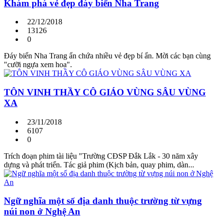
Khám phá vẻ đẹp đáy biển Nha Trang
22/12/2018
13126
0
Đáy biển Nha Trang ẩn chứa nhiều vẻ đẹp bí ẩn. Mời các bạn cùng
"cưỡi ngựa xem hoa".
TÔN VINH THẦY CÔ GIÁO VÙNG SÂU VÙNG
XA
23/11/2018
6107
0
Trích đoạn phim tài liệu "Trường CĐSP Đắk Lắk - 30 năm xây
dựng và phát triển. Tác giả phim (Kịch bản, quay phim, dàn...
Ngữ nghĩa một số địa danh thuộc trường từ vựng
núi non ở Nghệ An