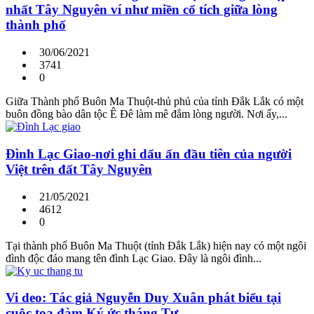
nhất Tây Nguyên ví như miền cổ tích giữa lòng
thành phố
30/06/2021
3741
0
Giữa Thành phố Buôn Ma Thuột-thủ phủ của tỉnh Đắk Lắk có một
buôn đồng bào dân tộc Ê Đê làm mê đắm lòng người. Nơi ấy,...
Đình Lạc Giao-nơi ghi dấu ấn đầu tiên của người
Việt trên đất Tây Nguyên
21/05/2021
4612
0
Tại thành phố Buôn Ma Thuột (tỉnh Đắk Lắk) hiện nay có một ngôi
đình độc đáo mang tên đình Lạc Giao. Đây là ngôi đình...
Vi deo: Tác giả Nguyễn Duy Xuân phát biểu tại
cuộc tọa đàm Ký ức tháng Tư