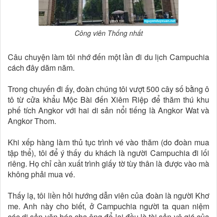
Công viên Thống nhất
Câu chuyện làm tôi nhớ đến một lần đi du lịch Campuchia
cách đây dăm năm.
Trong chuyến đi ấy, đoàn chúng tôi vượt 500 cây số bằng ô
tô từ cửa khẩu Mộc Bài đến Xiêm Riệp để thăm thú khu
phế tích Angkor với hai di sản nổi tiếng là Angkor Wat và
Angkor Thom.
Khi xếp hàng làm thủ tục trình vé vào thăm (do đoàn mua
tập thể), tôi để ý thấy du khách là người Campuchia đi lối
riêng. Họ chỉ cần xuất trình giấy tờ tùy thân là được vào mà
không phải mua vé.
Thấy lạ, tôi liền hỏi hướng dẫn viên của đoàn là người Khơ
me. Anh này cho biết, ở Campuchia người ta quan niệm
các di sản văn hóa cha ông để lại đều là tài sản vô giá của