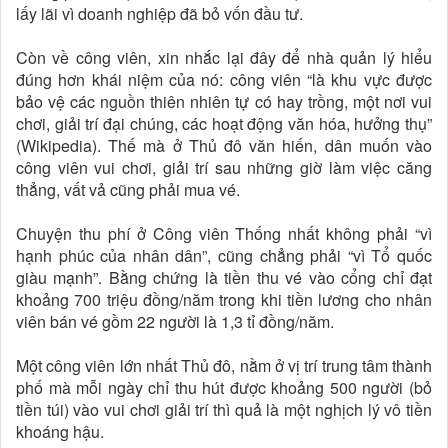
lấy lãi vì doanh nghiệp đã bỏ vốn đầu tư.
Còn về công viên, xin nhắc lại đây để nhà quản lý hiểu
đúng hơn khái niệm của nó: công viên “là khu vực được
bảo vệ các nguồn thiên nhiên tự có hay trồng, một nơi vui
chơi, giải trí đại chúng, các hoạt động văn hóa, hưởng thụ”
(Wikipedia). Thế mà ở Thủ đô văn hiến, dân muốn vào
công viên vui chơi, giải trí sau những giờ làm việc căng
thẳng, vất vả cũng phải mua vé.
Chuyện thu phí ở Công viên Thống nhất không phải “vì
hạnh phúc của nhân dân”, cũng chẳng phải “vì Tổ quốc
giàu mạnh”. Bằng chứng là tiền thu vé vào cổng chỉ đạt
khoảng 700 triệu đồng/năm trong khi tiền lương cho nhân
viên bán vé gồm 22 người là 1,3 tỉ đồng/năm.
Một công viên lớn nhất Thủ đô, nằm ở vị trí trung tâm thành
phố mà mỗi ngày chỉ thu hút được khoảng 500 người (bỏ
tiền túi) vào vui chơi giải trí thì quả là một nghịch lý vô tiền
khoáng hậu.