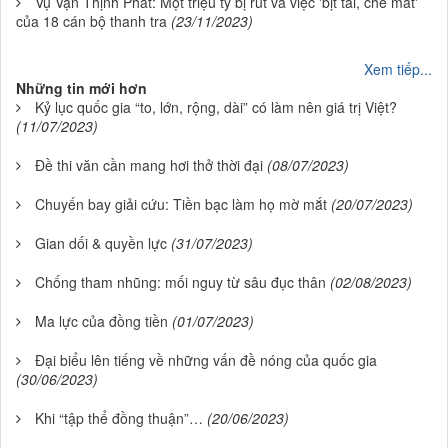
Vụ Vạn Thịnh Phát: Một triệu tỷ bị rút và việc 'bịt tai, che mắt'
của 18 cán bộ thanh tra
(23/11/2023)
Xem tiếp...
Những tin mới hơn
Kỷ lục quốc gia “to, lớn, rộng, dài” có làm nên giá trị Việt?
(11/07/2023)
Đề thi văn cần mang hơi thở thời đại
(08/07/2023)
Chuyến bay giải cứu: Tiền bạc làm họ mờ mắt
(20/07/2023)
Gian dối & quyền lực
(31/07/2023)
Chống tham nhũng: mối nguy từ sâu đục thân
(02/08/2023)
Ma lực của đồng tiền
(01/07/2023)
Đại biểu lên tiếng về những vấn đề nóng của quốc gia
(30/06/2023)
Khi “tập thể đồng thuận”…
(20/06/2023)