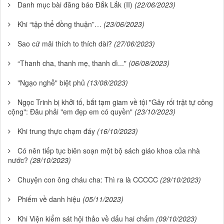
Danh mục bài đăng báo Đắk Lắk (II)
(22/06/2023)
Khi “tập thể đồng thuận”…
(23/06/2023)
Sao cứ mãi thích to thích dài?
(27/06/2023)
“Thanh cha, thanh mẹ, thanh dì..."
(06/08/2023)
"Ngạo nghễ" biệt phủ
(13/08/2023)
Ngọc Trinh bị khởi tố, bắt tạm giam về tội "Gây rối trật tự công
cộng": Đâu phải "em đẹp em có quyền"
(23/10/2023)
Khi trung thực chạm đáy
(16/10/2023)
Có nên tiếp tục biên soạn một bộ sách giáo khoa của nhà
nước?
(28/10/2023)
Chuyện con ông cháu cha: Thì ra là CCCCC
(29/10/2023)
Phiếm về danh hiệu
(05/11/2023)
Khi Viện kiểm sát hội thảo về dấu hai chấm
(09/10/2023)