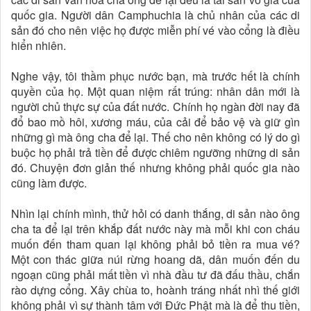
quốc gia. Người dân Camphuchia là chủ nhân của các di
sản đó cho nên việc họ được miễn phí vé vào cổng là điều
hiển nhiên.
Nghe vậy, tôi thầm phục nước bạn, mà trước hết là chính
quyền của họ. Một quan niệm rất trúng: nhân dân mới là
người chủ thực sự của đất nước. Chính họ ngàn đời nay đã
đổ bao mồ hôi, xương máu, của cải để bảo vệ và giữ gìn
những gì mà ông cha để lại. Thế cho nên không có lý do gì
buộc họ phải trả tiền để được chiêm ngưỡng những di sản
đó. Chuyện đơn giản thế nhưng không phải quốc gia nào
cũng làm được.
Nhìn lại chính mình, thử hỏi có danh thắng, di sản nào ông
cha ta để lại trên khắp đất nước này mà mỗi khi con cháu
muốn đến tham quan lại không phải bỏ tiền ra mua vé?
Một con thác giữa núi rừng hoang dã, dân muốn đến du
ngoạn cũng phải mất tiền vì nhà đầu tư đã đấu thầu, chắn
rào dựng cổng. Xây chùa to, hoành tráng nhất nhì thế giới
không phải vì sự thành tâm với Đức Phật mà là để thu tiền,