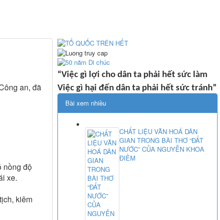
“Việc gì lợi cho dân ta phải hết sức làm
 Công an, đã
Việc gì hại đến dân ta phải hết sức tránh”
Bài xem nhiều
CHẤT LIỆU VĂN HOÁ DÂN
GIAN TRONG BÀI THƠ “ĐẤT
NƯỚC” CỦA NGUYỄN KHOA
ĐIỀM
có nồng độ
i xe.
tịch, kiêm