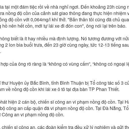
ia tại một đám tiệc rồi về nhà nghỉ ngơi. Đến khoảng 23h cùng n
tra nồng độ cồn của cảnh sát giao thông đang thực hiện nhiệm v
ng độ cồn với 0,064mg/l khí thở. "Bản thân tôi cũng đã chủ qua
 hồ nên hết cồn, mới tự lái xe đi đón con", ông nói lại trên báo.
không biết là ít hay nhiều mà định lượng. Nó tương đương với nử
g 2 lon bia buổi trưa, đến 23 giờ cùng ngày, tức 12-13 tiếng sa
.
 hợp của ông rõ ràng là “không có vùng cấm”, “không có ngoại l
í thư Huyện ủy Bắc Bình, tỉnh Bình Thuận bị Tổ công tác số 3 
m về nồng độ cồn khi lái xe ô tô tại địa bàn TP Phan Thiết.
át hiện 2 cán bộ, chiến sĩ công an vi phạm nồng độ cồn. Tại H
n bộ công an cấp quận đã vi phạm nồng độ cồn. Tại Đà Nẵng, Tổ
sĩ Công an vi phạm nồng độ cồn.
 chiến sĩ công an, các đoàn kiểm tra đều xử lý nghiêm và gửi t