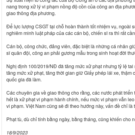
nang trong xử lý vi phạm nồng độ cồn của công an địa phương
giao thông địa phương.
Để lực lượng CSGT tại chỗ hoàn thành tốt nhiệm vụ, ngoài sự
nghiêm minh luật pháp của các cán bộ, chiến sĩ ra thì rất cầ
Cán bộ, công chức, đảng viên, đặc biệt là những cá nhân gi
sĩ quân đội, công an phải gương mẫu trong sinh hoạt đời thư
Nghị định 100/2019/NĐ đã tăng mức xử phạt nhưng tỷ lệ tai
tăng mức xử phạt, tăng thời gian giữ Giấy phép lái xe, thậm
quốc gia đã làm.
Các chuyên gia về giao thông cho rằng, các nước phát triển t
hết là xử phạt vi phạm hành chính, nếu mức vi phạm vẫn leo 
vi phạm. Việt Nam cũng sẽ đi theo hướng này, vấn đề chỉ là th
Phạt tù, dù chỉ tính bằng ngày, bằng tháng, cũng khiến cho ng
18/9/2023