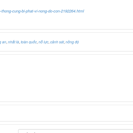
o-thong-cung-bi-phat-vi-nong-do-con-2192264.html
g an
,
nhất là
,
toàn quốc
,
nỗ lực
,
cảnh sát
,
nồng độ