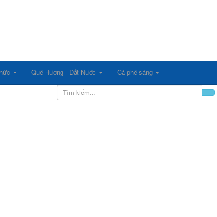
 thức
Quê Hương - Đất Nước
Cà phê sáng