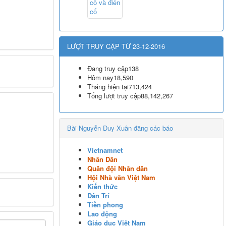
LƯỢT TRUY CẬP TỪ 23-12-2016
Đang truy cập
138
Hôm nay
18,590
Tháng hiện tại
713,424
Tổng lượt truy cập
88,142,267
Bài Nguyễn Duy Xuân đăng các báo
Vietnamnet
Nhân Dân
Quân đội Nhân dân
Hội Nhà văn Việt Nam
Kiến thức
Dân Trí
Tiền phong
Lao động
Giáo dục Việt Nam