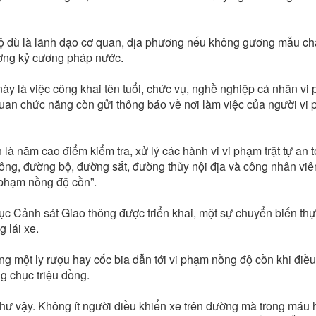
 bộ dù là lãnh đạo cơ quan, địa phương nếu không gương mẫu ch
ường kỷ cương pháp nước.
 này là việc công khai tên tuổi, chức vụ, nghề nghiệp cá nhân v
 quan chức năng còn gửi thông báo về nơi làm việc của người vi
 năm cao điểm kiểm tra, xử lý các hành vi vi phạm trật tự an 
ông, đường bộ, đường sắt, đường thủy nội địa và công nhân vi
i phạm nồng độ cồn”.
ục Cảnh sát Giao thông được triển khai, một sự chuyển biến th
 lái xe.
g một ly rượu hay cốc bia dẫn tới vi phạm nồng độ cồn khi điều
ng chục triệu đồng.
 như vậy. Không ít người điều khiển xe trên đường mà trong máu 