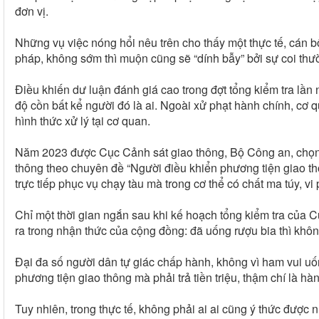
đơn vị.
Những vụ việc nóng hổi nêu trên cho thấy một thực tế, cán
pháp, không sớm thì muộn cũng sẽ “dính bẫy” bởi sự coi th
Điều khiến dư luận đánh giá cao trong đợt tổng kiểm tra lần
độ cồn bất kể người đó là ai. Ngoài xử phạt hành chính, cơ
hình thức xử lý tại cơ quan.
Năm 2023 được Cục Cảnh sát giao thông, Bộ Công an, chọn là
thông theo chuyên đề “Người điều khiển phương tiện giao th
trực tiếp phục vụ chạy tàu mà trong cơ thể có chất ma túy, v
Chỉ một thời gian ngắn sau khi kế hoạch tổng kiểm tra của C
ra trong nhận thức của cộng đồng: đã uống rượu bia thì không
Đại đa số người dân tự giác chấp hành, không vì ham vui uốn
phương tiện giao thông mà phải trả tiền triệu, thậm chí là hà
Tuy nhiên, trong thực tế, không phải ai ai cũng ý thức được