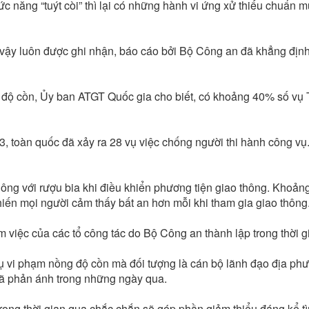
c năng “tuýt còi” thì lại có những hành vi ứng xử thiếu chuẩn m
vậy luôn được ghi nhận, báo cáo bởi Bộ Công an đã khẳng định 
ng độ cồn, Ủy ban ATGT Quốc gia cho biết, có khoảng 40% số v
, toàn quốc đã xảy ra 28 vụ việc chống người thi hành công vụ
ông với rượu bia khi điều khiển phương tiện giao thông. Khoả
iến mọi người cảm thấy bất an hơn mỗi khi tham gia giao thông
việc của các tổ công tác do Bộ Công an thành lập trong thời g
 vi phạm nồng độ cồn mà đối tượng là cán bộ lãnh đạo địa ph
đã phản ánh trong những ngày qua.
rong thời gian qua chắc chắn sẽ góp phần giảm thiểu đáng kể tì