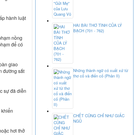
ấp hành luật
HAI BÀI THƠ TÌNH CỦA LÝ
BẠCH (701 - 762)
i phạm nồng
 phạm để có
toàn giao
ên đường sắt
Những thành ngữ có xuất xứ từ
thơ cổ và điển cố (Phần II)
ực sự đã diễn
 khiển
CHẾT CŨNG CHỈ NHƯ GIẤC
NGỦ
hoặc hơi thở