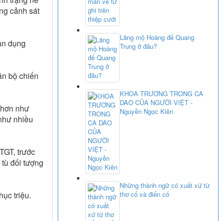
ợng cảnh sát
Lăng mộ Hoàng đế Quang
vận dụng
Trung ở đâu?
án bộ chiến
KHOA TRƯƠNG TRONG CA
DAO CỦA NGƯỜI VIỆT -
 hơn như
Nguyễn Ngọc Kiên
 như nhiều
ATGT, trước
 tù đối tượng
Những thành ngữ có xuất xứ từ
hục triệu.
thơ cổ và điển cố