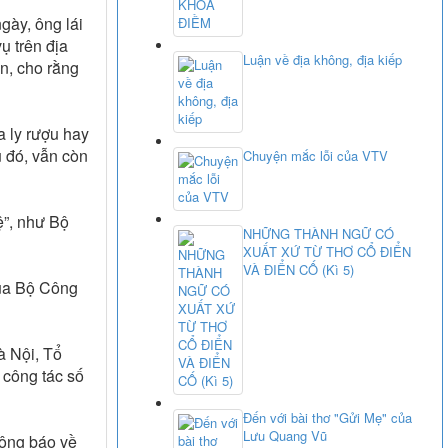
gày, ông lái
ụ trên địa
Luận về địa không, địa kiếp
n, cho rằng
a ly rượu hay
u đó, vẫn còn
Chuyện mắc lỗi của VTV
ệ”, như Bộ
NHỮNG THÀNH NGỮ CÓ
XUẤT XỨ TỪ THƠ CỔ ĐIỂN
VÀ ĐIỂN CỐ (Kì 5)
của Bộ Công
à Nội, Tổ
 công tác số
Đến với bài thơ "Gửi Mẹ" của
Lưu Quang Vũ
hông báo về