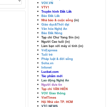
VOV
.VN
VTV1
Truyền hình Đắk Lắk
Báo Đắk Lắk
Nhà báo & cuộc sống
(in)
Giáo dục&Thời đại
Văn hóa Nghệ An
Báo Đắk Nông
Tạp chí Chư Yang Sin (in)
Người Cao tuổi (in)
Làm bạn với máy vi tính (in)
VnExpress
Tuổi trẻ
Pháp luật & đời sống
Soha.vn
Infonet
Lucbat.com
Tác phẩm mới
Lao động Nghệ An
Người đưa tin
Tạp chí VĂN HIẾN
VOV Giao thông
VietTimes
Hội Nhà văn TP. HCM
VTC NEWS