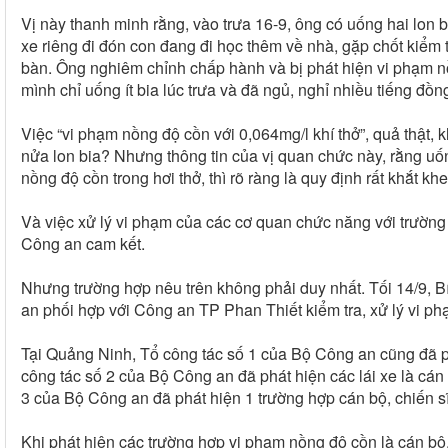
Vị này thanh minh rằng, vào trưa 16-9, ông có uống hai lon b
xe riêng đi đón con đang đi học thêm về nhà, gặp chốt kiểm 
bàn. Ông nghiêm chỉnh chấp hành và bị phát hiện vi phạm nồ
mình chỉ uống ít bia lúc trưa và đã ngủ, nghỉ nhiều tiếng đồng
Việc “vi phạm nồng độ cồn với 0,064mg/l khí thở”, quả thật, 
nửa lon bia? Nhưng thông tin của vị quan chức này, rằng uốn
nồng độ cồn trong hơi thở, thì rõ ràng là quy định rất khắt khe
Và việc xử lý vi phạm của các cơ quan chức năng với trường
Công an cam kết.
Nhưng trường hợp nêu trên không phải duy nhất. Tối 14/9, B
an phối hợp với Công an TP Phan Thiết kiểm tra, xử lý vi phạ
Tại Quảng Ninh, Tổ công tác số 1 của Bộ Công an cũng đã ph
công tác số 2 của Bộ Công an đã phát hiện các lái xe là cá
3 của Bộ Công an đã phát hiện 1 trường hợp cán bộ, chiến 
Khi phát hiện các trường hợp vi phạm nồng độ cồn là cán bộ,