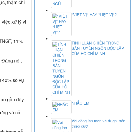
ực, thậm chí
"VIỆT VỊ" HAY "LIỆT VỊ"?
việc xử lý vi
ụ TNGT, 11%
TÍNH LUẬN CHIẾN TRONG
BẢN TUYÊN NGÔN ĐỘC LẬP
CỦA HỒ CHÍ MINH
. Đáng nói,
ng 40% số vụ
.
ian gần đây.
NHẮC EM
ương và cả
Vài dòng lan man về từ ghi trên
thiệp cưới
nh trạng nể