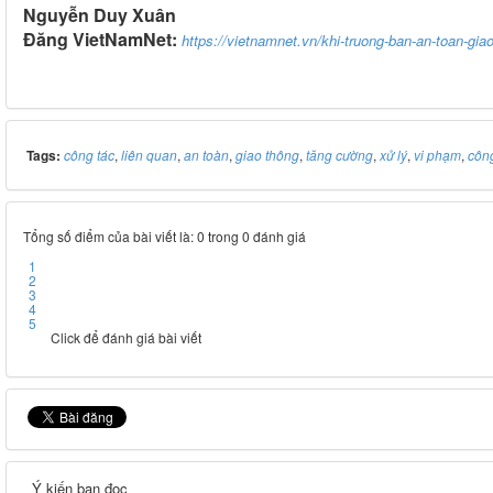
Nguyễn Duy Xuân
Đăng VietNamNet:
https://vietnamnet.vn/khi-truong-ban-an-toan-gia
Tags:
công tác
,
liên quan
,
an toàn
,
giao thông
,
tăng cường
,
xử lý
,
vi phạm
,
côn
Tổng số điểm của bài viết là: 0 trong 0 đánh giá
1
2
3
4
5
Click để đánh giá bài viết
Ý kiến bạn đọc