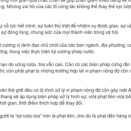
. Nhưng vai trò của các tổ công tác không thể thay thế lực lư
 nỗ lực hết mình, sự tuân thủ triệt để nhiệm vụ được giao, sự 
n sự đồng lòng, chung sức của mọi thành viên trong xã hội.
ữ cương vị lãnh đạo chủ chốt của các ban ngành, địa phương, c
ờng, trong việc thực hiện kỷ cương phép nước.
 nạn do uống rượu, bia vẫn cao. Cần có các biện pháp cứng rắn
 chí, còn phải phạt tù những trường hợp lái vi phạm nồng độ cồn
rên thế giới đều có lộ trình xử lý vi phạm nồng độ cồn gây mất 
thang sẽ áp dụng biện pháp xử lý hình sự, vừa phạt tiền vừa bỏ
ời gian, thời điểm thích hợp để thay đổi.
ười ta “sợ rượu bia” hơn là phạt tiền, cho dù là phạt đến hàng c