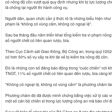
có nồng độ cồn vượt quá quy định nhưng khi bị lực lượng chứ
là chống lại người thi hành công vụ.
Người dân, quan chức cần ý thức rõ là những biểu hiện như 
phạm là “không có vùng cấm, không có ngoại lệ”.
Sau ba tháng đầu năm triển khai tổng kiểm tra vi phạm nồ
số người chết có liên quan rượu, bia.
Theo Cục Cảnh sát Giao thông, Bộ Công an, trong quý I/2023
có hơn 50% số vụ xảy ra khi tài xế bị kiểm tra nồng độ cồn.
Đó là những con số đáng báo động trong “cuộc chiến” nói kh
TNGT, 11% số người chết có liên quan đến rượu, bia càng kh
"Không có ngoại lệ, không có vùng cấm" là phương châm làm 
Phương châm đó đã được minh chứng bằng việc xử lý các vụ
một số cán bộ chiến sĩ trong lực lượng công an mà báo chí 
Sự xuất hiện tổ công tác của Bộ Công an ở các địa phương t