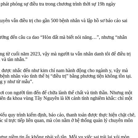
át phóng sự điều tra trong chương trình thời sự 19h ngày
yên vẫn điều trị cho gần 500 bệnh nhân và lập hồ sơ báo cáo sai
n tưởng đến câu ca dao “Hòn đất mà biết nói năng…”, nhưng “nhân
ng từ cuối năm 2023, vậy mà người ta vẫn nhân danh tôi để điều trị
 và tàn nhẫn.”
uôn được nhắc đến như kim chỉ nam hành động cho ngành y, vậy mà
nh nhân vào tình thế bị “điều trị” bằng phương tiện không tồn tại.
ng y như từ mẫu”.
nơi con người tìm đến để chữa lành thể chất và tinh thần. Nhưng một
viên đa khoa vùng Tây Nguyên là lời cảnh tỉnh nghiêm khắc: chỉ một
ếu quy trình kiểm định, báo cáo, thanh toán được thực hiện chặt chẽ,
ác sĩ trực tiếp liên quan, mà còn nằm ở hệ thống quản lý chuyên môn
g niềm tin ấy không phải vô tận. Mỗi vụ việc sai trái lại xói mòn,