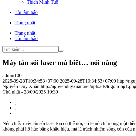
Thích Minh Tuệ
Tôi làm báo
Trang nhất
Trang nhất
Tôi làm báo
Máy tán sỏi laser mà biết… nói năng
admin100
2025-09-28T10:34:53+07:00
2025-09-28T10:34:53+07:00
http://ng
Nguyễn Duy Xuân
http://nguyenduyxuan.net/uploads/logotrong1.pn
Chủ nhật - 28/09/2025 10:30
Nếu chiếc máy tán sỏi laser kia có thể nói, có lẽ nó chỉ mong một đi
không phải hô hào bằng khẩu hiệu, mà là trách nhiệm sống còn của n