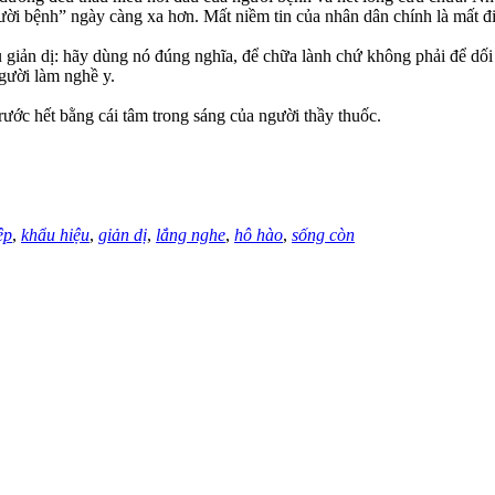
i bệnh” ngày càng xa hơn. Mất niềm tin của nhân dân chính là mất đi n
ều giản dị: hãy dùng nó đúng nghĩa, để chữa lành chứ không phải để dối
gười làm nghề y.
ước hết bằng cái tâm trong sáng của người thầy thuốc.
ệp
,
khẩu hiệu
,
giản dị
,
lắng nghe
,
hô hào
,
sống còn