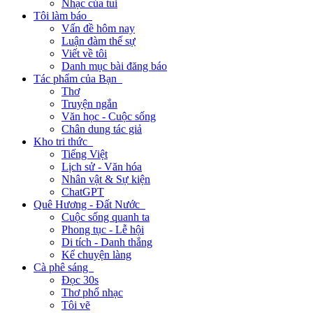
Nhạc của tui
Tôi làm báo
Vấn đề hôm nay
Luận đàm thế sự
Viết về tôi
Danh mục bài đăng báo
Tác phẩm của Bạn
Thơ
Truyện ngắn
Văn học - Cuộc sống
Chân dung tác giả
Kho tri thức
Tiếng Việt
Lịch sử - Văn hóa
Nhân vật & Sự kiện
ChatGPT
Quê Hương - Đất Nước
Cuộc sống quanh ta
Phong tục - Lễ hội
Di tích - Danh thắng
Kể chuyện làng
Cà phê sáng
Đọc 30s
Thơ phổ nhạc
Tôi vẽ