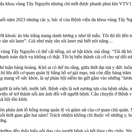
 đa khoa vùng Tây Nguyên nhưng chỉ mới được phanh phui khi VTV1 ph
cuối năm 2023 nhưng các y, bác sĩ của Bệnh viện đa khoa vùng Tây Ngu
ời khoác áo blu trắng mang danh lương y như từ mẫu. Tôi thì tôi liê
 tán sỏi laser”. Giá như máy tán sỏi laser mà biết nói năng…
 vùng Tây Nguyên có thể cất tiếng, nó sẽ bật khóc mà rằng: “Tôi đã hỏ
nh toán dịch vụ không có thật. Tôi bị biến thành cái cớ cho sự dối trá
dư luận bàng hoàng. Khó ai có thể tin rằng, giữa thời đại mà y đức l
ỉ lừa dối cơ quan quản lý bằng hồ sơ giả mạo, mà còn đẩy hàng trăm bệ
oang mang về sức khỏe, là sự phản bội niềm tin gửi gắm vào những “lươ
ời là trên hết, trước hết. Bệnh viện là nơi nương tựa của bệnh nhân, 
 viện sẽ trở thành nỗi ám ảnh đối với người bệnh. Câu chuyện ở Bệnh 
ã hội tôn kính.
còn phản ánh lỗ hổng trong quản lý và giám sát của cơ quan chủ quản. N
suốt thời gian gần hai năm? Trách nhiệm không chỉ thuộc về những y, b
ơng.
 dưỡng đều thấu hiểu nỗi đau của người bệnh và hết lòng cứu chữa. Nhưn