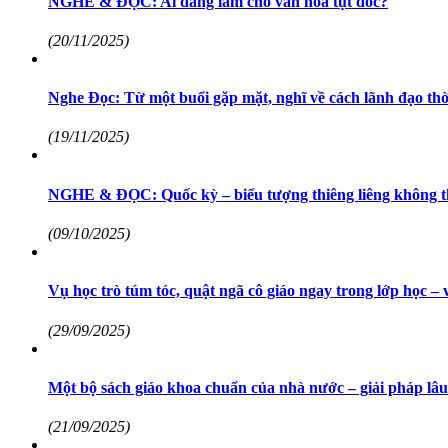
NGHE & ĐỌC: Ai đang làm cho văn hóa tụt dốc?
(20/11/2025)
Nghe Đọc: Từ một buổi gặp mặt, nghĩ về cách lãnh đạo thờ
(19/11/2025)
NGHE & ĐỌC: Quốc kỳ – biểu tượng thiêng liêng không th
(09/10/2025)
Vụ học trò túm tóc, quật ngã cô giáo ngay trong lớp học – 
(29/09/2025)
Một bộ sách giáo khoa chuẩn của nhà nước – giải pháp lâu 
(21/09/2025)