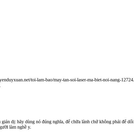
uyenduyxuan.net/toi-lam-bao/may-tan-soi-laser-ma-biet-noi-nang-12724
g
ều giản dị: hãy dùng nó đúng nghĩa, để chữa lành chứ không phải để dối
gười làm nghề y.