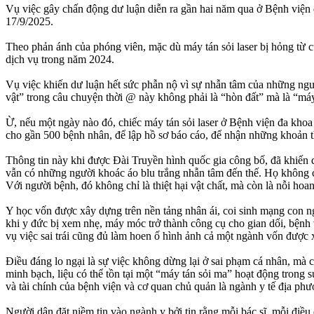
Vụ việc gây chấn động dư luận diễn ra gần hai năm qua ở Bệnh viện
17/9/2025.
Theo phản ánh của phóng viên, mặc dù máy tán sỏi laser bị hỏng từ 
dịch vụ trong năm 2024.
Vụ việc khiến dư luận hết sức phẫn nộ vì sự nhẫn tâm của những ngư
vật” trong câu chuyện thời @ này không phải là “hòn đất” mà là “máy
Ừ, nếu một ngày nào đó, chiếc máy tán sỏi laser ở Bệnh viện đa khoa
cho gần 500 bệnh nhân, để lập hồ sơ báo cáo, để nhận những khoản tha
Thông tin này khi được Đài Truyền hình quốc gia công bố, đã khiến 
vẫn có những người khoác áo blu trắng nhẫn tâm đến thế. Họ không ch
Với người bệnh, đó không chỉ là thiệt hại vật chất, mà còn là nỗi h
Y học vốn được xây dựng trên nền tảng nhân ái, coi sinh mạng con ngư
khi y đức bị xem nhẹ, máy móc trở thành công cụ cho gian dối, bệnh
vụ việc sai trái cũng đủ làm hoen ố hình ảnh cả một ngành vốn được x
Điều đáng lo ngại là sự việc không dừng lại ở sai phạm cá nhân, mà 
minh bạch, liệu có thể tồn tại một “máy tán sỏi ma” hoạt động trong 
và tài chính của bệnh viện và cơ quan chủ quản là ngành y tế địa phư
Người dân đặt niềm tin vào ngành y bởi tin rằng mỗi bác sĩ, mỗi điều