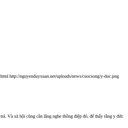
.html
http://nguyenduyxuan.net/uploads/news/cuocsong/y-duc.png
 trá. Và xã hội cũng cần lắng nghe thông điệp đó, để thấy rằng y đức