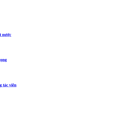
ất nước
vọng
g tác viên