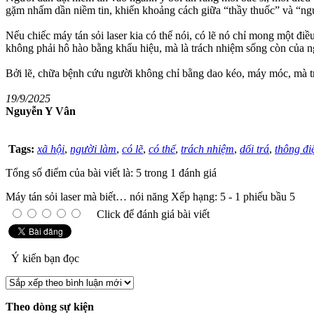
gặm nhấm dần niềm tin, khiến khoảng cách giữa “thầy thuốc” và “ngườ
Nếu chiếc máy tán sỏi laser kia có thể nói, có lẽ nó chỉ mong một đi
không phải hô hào bằng khẩu hiệu, mà là trách nhiệm sống còn của n
Bởi lẽ, chữa bệnh cứu người không chỉ bằng dao kéo, máy móc, mà tr
19/9/2025
Nguyễn Y Vân
Tags:
xã hội
,
người làm
,
có lẽ
,
có thể
,
trách nhiệm
,
dối trá
,
thông đi
Tổng số điểm của bài viết là: 5 trong 1 đánh giá
Máy tán sỏi laser mà biết… nói năng
Xếp hạng:
5
-
1
phiếu bầu
5
Click để đánh giá bài viết
Ý kiến bạn đọc
Theo dòng sự kiện