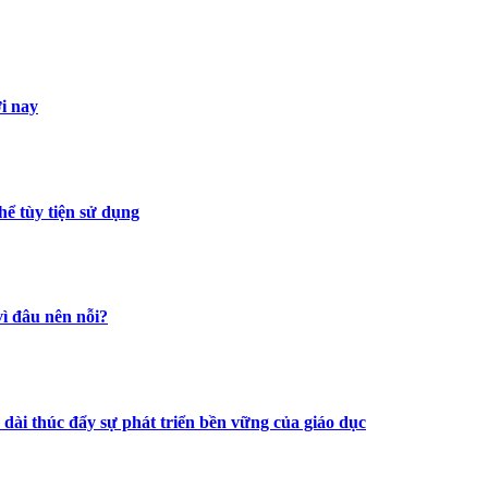
i nay
ể tùy tiện sử dụng
vì đâu nên nỗi?
dài thúc đẩy sự phát triển bền vững của giáo dục