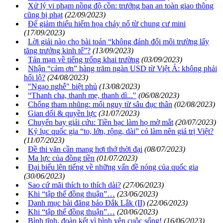
Xử lý vi phạm nồng độ cồn: trưởng ban an toàn giao thông
cũng bị phạt
(22/09/2023)
Để giảm thiểu hiểm họa cháy nổ từ chung cư mini
(17/09/2023)
Lời giải nào cho bài toán “không đánh đổi môi trường lấy
tăng trưởng kinh tế”?
(13/09/2023)
Tản mạn về tiếng trống khai trường
(03/09/2023)
Nhận “cảm ơn” hàng trăm ngàn USD từ Việt Á: không phải
hối lộ?
(24/08/2023)
"Ngạo nghễ" biệt phủ
(13/08/2023)
“Thanh cha, thanh mẹ, thanh dì..."
(06/08/2023)
Chống tham nhũng: mối nguy từ sâu đục thân
(02/08/2023)
Gian dối & quyền lực
(31/07/2023)
Chuyến bay giải cứu: Tiền bạc làm họ mờ mắt
(20/07/2023)
Kỷ lục quốc gia “to, lớn, rộng, dài” có làm nên giá trị Việt?
(11/07/2023)
Đề thi văn cần mang hơi thở thời đại
(08/07/2023)
Ma lực của đồng tiền
(01/07/2023)
Đại biểu lên tiếng về những vấn đề nóng của quốc gia
(30/06/2023)
Sao cứ mãi thích to thích dài?
(27/06/2023)
Khi “tập thể đồng thuận”…
(23/06/2023)
Danh mục bài đăng báo Đắk Lắk (II)
(22/06/2023)
Khi “tập thể đồng thuận”…
(20/06/2023)
Bình tĩnh, đoàn kết vì bình yên cuộc sống!
(16/06/2023)