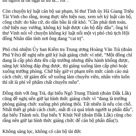
thi người ta rất ngại đi thi là... rớt”.
Còn chuyện kỷ luật cán bộ sai phạm, bí thư Tỉnh ủy Hà Giang Triệu
Tài Vinh cho rằng, trong thực tiễn hiện nay, xem xét kỷ luật cán bộ,
công chức do bầu cử, do dân bầu là rất khó. "Cần phải tính toán,
chứ hiện nay vướng, không kỷ luật được cán bộ đấy đâu”, ông bí
thư Vinh nói về chuyện không kỷ luật nổi một vị phó chủ tịch Hội
đồng Nhân dân tỉnh nơi ông đang “cai trị”.
Phó chủ nhiệm Ủy ban Kiểm tra Trung ương Hoàng Văn Trà (đoàn
Phú Yên) đề nghị nên giữ kỷ luật giáng chức vì nhẽ, “Một đồng chí
đang là cấp phó đưa lên cấp trưởng nhưng điều hành không được,
năng lực không đáp ứng được, thì giáng xuống làm cấp phó hoặc
xuống trưởng phòng. Chứ bây giờ vi phạm trên mức cảnh cáo mà
cách chức, từ giám đốc sở xuống làm chuyên viên, nhân viên luôn
thì rất là phí về phẩm chất chuyên môn”.
Đồng tình với ông Trà, đại biểu Ngô Trung Thành (đoàn Đắk Lắk)
cũng đề nghị nên giữ lại hình thức giáng chức vì “đang là trưởng
phòng giáng chức xuống phó phòng thôi. Tất nhiên là nếu còn chỗ.
Nhất thiết gì phải cách chức, mất đi cả quá trình người ta phấn đấu”,
đại biểu Thành nói. Đại biểu Y Khút Niê (đoàn Đắk Lắk) cũng cho
rằng nên giữ lại hình thức giáng chức để cán bộ phấn đấu(!).
Không sàng lọc, không có cán bộ tài đức