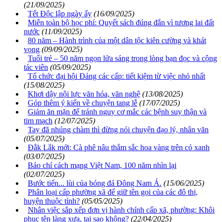
(21/09/2025)
Tết Độc lập ngày ấy
(16/09/2025)
Miễn toàn bộ học phí: Quyết sách đúng đắn vì tương lai đất
nước
(11/09/2025)
80 năm – Hành trình của một dân tộc kiên cường và khát
vọng
(09/09/2025)
Tuổi trẻ – 50 năm ngọn lửa sáng trong lòng bạn đọc và cộng
tác viên
(05/09/2025)
Tổ chức đại hội Đảng các cấp: tiết kiệm từ việc nhỏ nhất
(15/08/2025)
Khơi dậy nội lực văn hóa, văn nghệ
(13/08/2025)
Góp thêm ý kiến về chuyện tang lễ
(17/07/2025)
Giảm ăn mặn để tránh nguy cơ mắc các bệnh suy thận và
tim mạch
(12/07/2025)
Tay đã nhúng chàm thì đừng nói chuyện đạo lý, nhân văn
(05/07/2025)
Đắk Lắk mới: Cà phê nâu thắm sắc hoa vàng trên cỏ xanh
(03/07/2025)
Báo chí cách mạng Việt Nam, 100 năm nhìn lại
(02/07/2025)
Bước tiến... lùi của bóng đá Đông Nam Á.
(15/06/2025)
Phân loại cấp phường xã để giữ tên gọi của các đô thị,
huyện thuộc tỉnh?
(05/05/2025)
Nhân việc sắp xếp đơn vị hành chính cấp xã, phường: Khôi
phục tên làng xưa, tại sao không?
(22/04/2025)