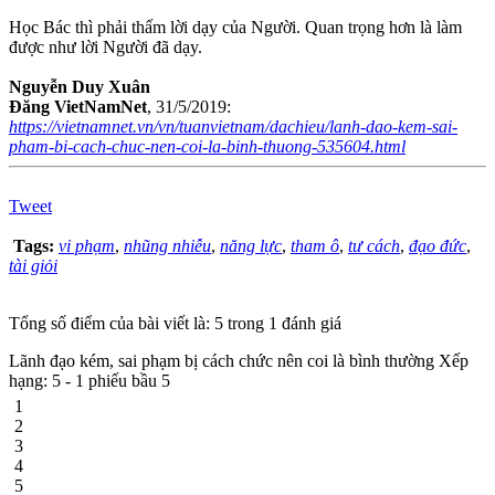
Học Bác thì phải thấm lời dạy của Người. Quan trọng hơn là làm
được như lời Người đã dạy.
Nguyễn Duy Xuân
Đăng VietNamNet
, 31/5/2019:
https://vietnamnet.vn/vn/tuanvietnam/dachieu/lanh-dao-kem-sai-
pham-bi-cach-chuc-nen-coi-la-binh-thuong-535604.html
Tweet
Tags:
vi phạm
,
nhũng nhiễu
,
năng lực
,
tham ô
,
tư cách
,
đạo đức
,
tài giỏi
Tổng số điểm của bài viết là: 5 trong 1 đánh giá
Lãnh đạo kém, sai phạm bị cách chức nên coi là bình thường
Xếp
hạng:
5
-
1
phiếu bầu
5
1
2
3
4
5