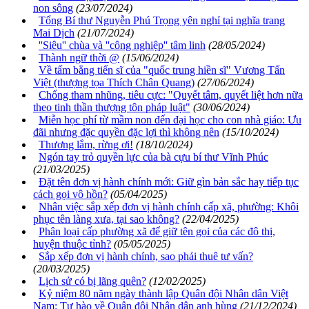
non sông
(23/07/2024)
Tổng Bí thư Nguyễn Phú Trọng yên nghỉ tại nghĩa trang
Mai Dịch
(21/07/2024)
''Siêu'' chùa và ''công nghiệp'' tâm linh
(28/05/2024)
Thành ngữ thời @
(15/06/2024)
Về tấm bằng tiến sĩ của "quốc trung hiền sĩ" Vương Tấn
Việt (thượng tọa Thích Chân Quang)
(27/06/2024)
Chống tham nhũng, tiêu cực: "Quyết tâm, quyết liệt hơn nữa
theo tinh thần thượng tôn pháp luật"
(30/06/2024)
Miễn học phí từ mầm non đến đại học cho con nhà giáo: Ưu
đãi nhưng đặc quyền đặc lợi thì không nên
(15/10/2024)
Thương lắm, rừng ơi!
(18/10/2024)
Ngón tay trỏ quyền lực của bà cựu bí thư Vĩnh Phúc
(21/03/2025)
Đặt tên đơn vị hành chính mới: Giữ gìn bản sắc hay tiếp tục
cách gọi vô hồn?
(05/04/2025)
Nhân việc sắp xếp đơn vị hành chính cấp xã, phường: Khôi
phục tên làng xưa, tại sao không?
(22/04/2025)
Phân loại cấp phường xã để giữ tên gọi của các đô thị,
huyện thuộc tỉnh?
(05/05/2025)
Sắp xếp đơn vị hành chính, sao phải thuê tư vấn?
(20/03/2025)
Lịch sử có bị lãng quên?
(12/02/2025)
Kỷ niệm 80 năm ngày thành lập Quân đội Nhân dân Việt
Nam: Tự hào về Quân đội Nhân dân anh hùng
(21/12/2024)