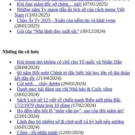
Khi ông giám đốc sở chém… gió!
(07/01/2025)
Những năm Tỵ mang dấu ấn lịch sử của cách mạng Việt
Nam
(13/01/2025)
Chào Ất Tỵ 2025 - Xuân của niềm tin và khát vọng
(28/01/2025)
Giá của “Nhà lãnh đạo xuất sắc”
(30/12/2024)
Những tin cũ hơn
Khi trong tim không có chỗ cho Tổ quốc và Nhân Dân
(28/04/2024)
60 năm Hội nghị Chính trị đặc biệt: bài học lớn về đại đoàn
kết dân tộc
(21/04/2024)
Củi tươi… cháy đượm
(29/03/2024)
Danh mục bài đăng tạp chí Nhà báo & Cuộc sống
(18/02/2024)
Sách Lịch sử 12 viết về chiến tranh Biên giới phía Bắc
17/2/1979 chưa trọn 10 dòng
(17/02/2024)
Họ đếm tiền hối lộ “mòn vân tay”, sao còn đòi giảm án?
(23/01/2024)
Lãnh đạo bỏ nhiệm sở đi chơi golf và kỷ luật nêu gương
(16/01/2024)
Công - tội phân minh
(12/01/2024)