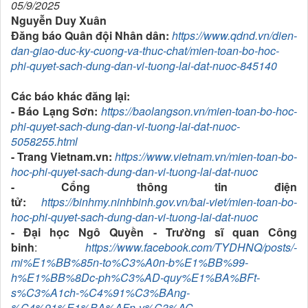
05/9/2025
Nguyễn Duy Xuân
Đăng báo Quân đội Nhân dân:
https://www.qdnd.vn/dien-
dan-giao-duc-ky-cuong-va-thuc-chat/mien-toan-bo-hoc-
phi-quyet-sach-dung-dan-vi-tuong-lai-dat-nuoc-845140
Các báo khác đăng lại:
- Báo Lạng Sơn:
https://baolangson.vn/mien-toan-bo-hoc-
phi-quyet-sach-dung-dan-vi-tuong-lai-dat-nuoc-
5058255.html
- Trang Vietnam.vn:
https://www.vietnam.vn/mien-toan-bo-
hoc-phi-quyet-sach-dung-dan-vi-tuong-lai-dat-nuoc
- Cổng thông tin điện
tử:
https://binhmy.ninhbinh.gov.vn/bai-viet/mien-toan-bo-
hoc-phi-quyet-sach-dung-dan-vi-tuong-lai-dat-nuoc
- Đại học Ngô Quyền - Trường sĩ quan Công
binh
:
https://www.facebook.com/TYDHNQ/posts/-
mi%E1%BB%85n-to%C3%A0n-b%E1%BB%99-
h%E1%BB%8Dc-ph%C3%AD-quy%E1%BA%BFt-
s%C3%A1ch-%C4%91%C3%BAng-
%C4%91%E1%BA%AFn-v%C3%AC-