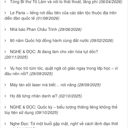
Tổng Bí thư Tô Lâm và nỗi lo thất thoát, lãng phí
(06/04/2026)
Le Paria – tiếng nói đầu tiên của các dân tộc thuộc địa trên
diễn đàn quốc tế
(01/08/2026)
Nhà báo Phan Châu Trinh
(29/06/2026)
80 năm Quốc hội đồng hành cùng đất nước
(09/02/2026)
NGHE & ĐỌC: Ai đang làm cho văn hóa tụt dốc?
(20/11/2025)
Vụ học trò túm tóc, quật ngã cô giáo ngay trong lớp học – vì
đâu nên nỗi?
(29/09/2025)
Máy tán sỏi laser mà biết… nói năng
(28/09/2025)
Họ đã từng nhân danh ai?
(02/10/2025)
NGHE & ĐỌC: Quốc kỳ – biểu tượng thiêng liêng không thể
tùy tiện sử dụng
(09/10/2025)
Nghe Đọc: Từ một buổi gặp mặt, nghĩ về cách lãnh đạo thời