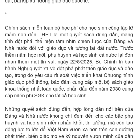
đại, bắt kịp xu hướng giáo dục quốc tế.
*
Chính sách miễn toàn bộ học phí cho học sinh công lập từ
mầm non đến THPT là một quyết sách đúng đắn, mang
tính đột phá, thể hiện tầm nhìn chiến lược của Đảng và
Nhà nước đối với giáo dục và tương lai đất nước. Trước
thềm năm học mới, phụ huynh và học sinh cả nước lại đón
nhận thêm một tin vui: ngày 22/8/2025, Bộ Chính trị ban
hành Nghị quyết 71 về đột phá phát triển giáo dục và đào
tạo, trong đó yêu cầu rà soát việc triển khai Chương trình
giáo dục phổ thông, bảo đảm cung cấp một bộ sách giáo
khoa thống nhất toàn quốc, phấn đấu đến năm 2030 cung
cấp miễn phí SGK cho tất cả học sinh.
Những quyết sách đúng đắn, hợp lòng dân nói trên của
Đảng và Nhà nước không chỉ đem đến cho các bậc phụ
huynh và học sinh niềm phấn khởi, tin tưởng, mà còn tạo
động lực to lớn để Việt Nam vươn xa hơn trên con đường
phát triển, biến giấc mơ về kỷ nguyên vươn mình của dân