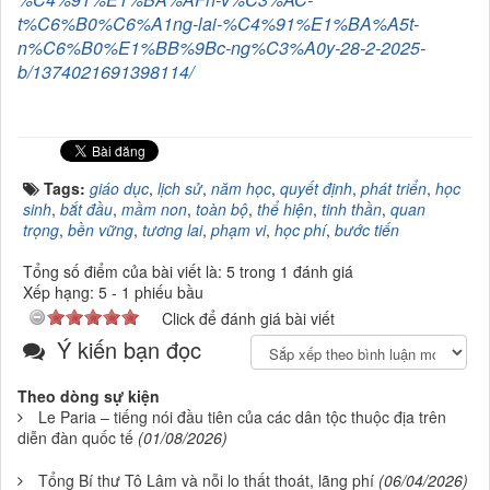
t%C6%B0%C6%A1ng-lai-%C4%91%E1%BA%A5t-
n%C6%B0%E1%BB%9Bc-ng%C3%A0y-28-2-2025-
b/1374021691398114/
Tags:
giáo dục
,
lịch sử
,
năm học
,
quyết định
,
phát triển
,
học
sinh
,
bắt đầu
,
mầm non
,
toàn bộ
,
thể hiện
,
tinh thần
,
quan
trọng
,
bền vững
,
tương lai
,
phạm vi
,
học phí
,
bước tiến
Tổng số điểm của bài viết là: 5 trong 1 đánh giá
Xếp hạng:
5
-
1
phiếu bầu
Click để đánh giá bài viết
Ý kiến bạn đọc
Theo dòng sự kiện
Le Paria – tiếng nói đầu tiên của các dân tộc thuộc địa trên
diễn đàn quốc tế
(01/08/2026)
Tổng Bí thư Tô Lâm và nỗi lo thất thoát, lãng phí
(06/04/2026)