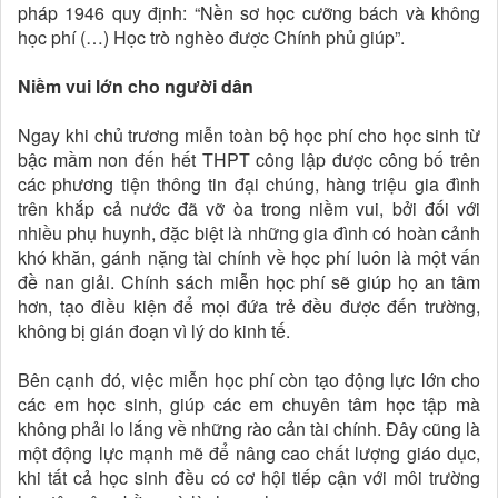
pháp 1946 quy định: “Nền sơ học cưỡng bách và không
học phí (…) Học trò nghèo được Chính phủ giúp”.
Niềm vui lớn cho người dân
Ngay khi chủ trương miễn toàn bộ học phí cho học sinh từ
bậc mầm non đến hết THPT công lập được công bố trên
các phương tiện thông tin đại chúng, hàng triệu gia đình
trên khắp cả nước đã vỡ òa trong niềm vui, bởi đối với
nhiều phụ huynh, đặc biệt là những gia đình có hoàn cảnh
khó khăn, gánh nặng tài chính về học phí luôn là một vấn
đề nan giải. Chính sách miễn học phí sẽ giúp họ an tâm
hơn, tạo điều kiện để mọi đứa trẻ đều được đến trường,
không bị gián đoạn vì lý do kinh tế.
Bên cạnh đó, việc miễn học phí còn tạo động lực lớn cho
các em học sinh, giúp các em chuyên tâm học tập mà
không phải lo lắng về những rào cản tài chính. Đây cũng là
một động lực mạnh mẽ để nâng cao chất lượng giáo dục,
khi tất cả học sinh đều có cơ hội tiếp cận với môi trường