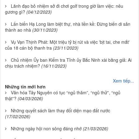
Lãnh đạo bỏ nhiệm sở đi chơi golf trong giờ làm việc: nêu
gương gì?
(04/12/2023)
Lấn biển Hạ Long làm biệt thự, nhà liền kề: Đừng biến di sản
thành ao nhà
(30/11/2023)
Vụ Vạn Thịnh Phát: Một triệu tỷ bị rút và việc 'bịt tai, che mắt'
của 18 cán bộ thanh tra
(23/11/2023)
Chủ nhiệm Ủy ban Kiểm tra Tỉnh ủy Bắc Ninh xài bằng giả: Ai
chịu trách nhiệm?
(16/11/2023)
Xem tiếp...
Những tin mới hơn
Văn hóa Tây Nguyên có tục “ngủ thăm”, “ngủ thử”, “ngủ
thật”?
(04/03/2026)
Những quyết sách làm thay đổi diện mạo đất nước
(17/02/2026)
Những ngày hội non sông đáng nhớ
(21/03/2026)