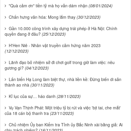
"Quà cảm ơn" tiền tỷ mà họ vẫn dám nhận
(08/01/2024)
Chấn hưng văn hóa: Mong lắm thay
(30/12/2023)
Gần 10.000 công trình xây dựng trái phép ở Hà Nội: Chính
quyền đang ở đâu?
(25/12/2023)
H'Hen Niê - Nhân vật truyền cảm hứng năm 2023
(12/12/2023)
Lãnh đạo bỏ nhiệm sở đi chơi golf trong giờ làm việc: nêu
gương gì?
(04/12/2023)
Lấn biển Hạ Long làm biệt thự, nhà liền kề: Đừng biến di sản
thành ao nhà
(30/11/2023)
Kỉ lục của sự… háo danh
(28/11/2023)
Vụ Vạn Thịnh Phát: Một triệu tỷ bị rút và việc 'bịt tai, che mắt'
của 18 cán bộ thanh tra
(23/11/2023)
Chủ nhiệm Ủy ban Kiểm tra Tỉnh ủy Bắc Ninh xài bằng giả: Ai
chịu trách nhiệm?
(16/11/2023)