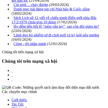
kết dân tộc
(21/04/2024)
Củi tươi… cháy đượm
(29/03/2024)
Danh mục bài đăng tạp chí Nhà báo & Cuộc sống
(18/02/2024)
Sách Lịch sử 12 viết về chiến tranh Biên giới phía Bắc
17/2/1979 chưa trọn 10 dòng
(17/02/2024)
Họ đếm tiền hối lộ “mòn vân tay”, sao còn đòi giảm án?
(23/01/2024)
Lãnh đạo bỏ nhiệm sở đi chơi golf và kỷ luật nêu gương
(16/01/2024)
Công - tội phân minh
(12/01/2024)
Chúng tôi trên mạng xã hội
Chúng tôi trên mạng xã hội
Các chuyên mục chính
Giới thiệu
Tin Tức