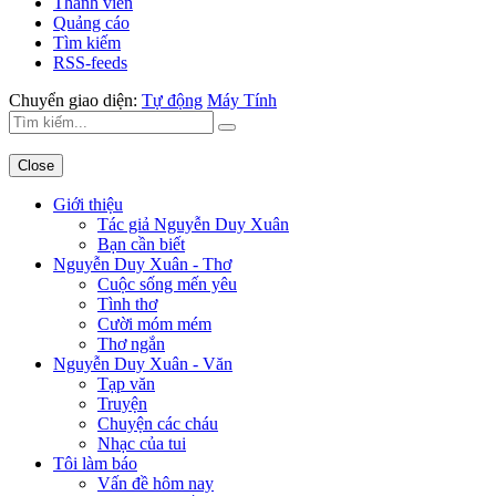
Thành viên
Quảng cáo
Tìm kiếm
RSS-feeds
Chuyển giao diện:
Tự động
Máy Tính
Close
Giới thiệu
Tác giả Nguyễn Duy Xuân
Bạn cần biết
Nguyễn Duy Xuân - Thơ
Cuộc sống mến yêu
Tình thơ
Cười móm mém
Thơ ngắn
Nguyễn Duy Xuân - Văn
Tạp văn
Truyện
Chuyện các cháu
Nhạc của tui
Tôi làm báo
Vấn đề hôm nay