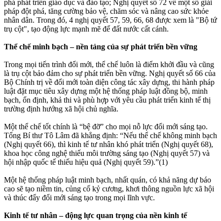
phá phát triển giáo dục và đào tạo; Nghị quyết số 72 về một số giải
pháp đột phá, tăng cường bảo vệ, chăm sóc và nâng cao sức khỏe
nhân dân. Trong đó, 4 nghị quyết 57, 59, 66, 68 được xem là "Bộ tứ
trụ cột", tạo động lực mạnh mẽ để đất nước cất cánh.
Thể chế minh bạch – nền tảng của sự phát triển bền vững
Trong mọi tiến trình đổi mới, thể chế luôn là điểm khởi đầu và cũng
là trụ cột bảo đảm cho sự phát triển bền vững. Nghị quyết số 66 của
Bộ Chính trị về đổi mới toàn diện công tác xây dựng, thi hành pháp
luật đặt mục tiêu xây dựng một hệ thống pháp luật đồng bộ, minh
bạch, ổn định, khả thi và phù hợp với yêu cầu phát triển kinh tế thị
trường định hướng xã hội chủ nghĩa.
Một thể chế tốt chính là “bệ đỡ” cho mọi nỗ lực đổi mới sáng tạo.
Tổng Bí thư Tô Lâm đã khẳng định: “Nếu thể chế không minh bạch
(Nghị quyết 66), thì kinh tế tư nhân khó phát triển (Nghị quyết 68),
khoa học công nghệ thiếu môi trường sáng tạo (Nghị quyết 57) và
hội nhập quốc tế thiếu hiệu quả (Nghị quyết 59).”(1)
Một hệ thống pháp luật minh bạch, nhất quán, có khả năng dự báo
cao sẽ tạo niềm tin, củng cố kỷ cương, khơi thông nguồn lực xã hội
và thúc đẩy đổi mới sáng tạo trong mọi lĩnh vực.
Kinh tế tư nhân – động lực quan trọng của nền kinh tế