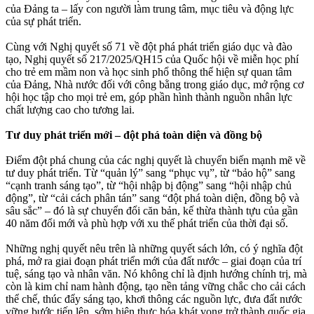
của Đảng ta – lấy con người làm trung tâm, mục tiêu và động lực
của sự phát triển.
Cùng với Nghị quyết số 71 về đột phá phát triển giáo dục và đào
tạo, Nghị quyết số 217/2025/QH15 của Quốc hội về miễn học phí
cho trẻ em mầm non và học sinh phổ thông thể hiện sự quan tâm
của Đảng, Nhà nước đối với công bằng trong giáo dục, mở rộng cơ
hội học tập cho mọi trẻ em, góp phần hình thành nguồn nhân lực
chất lượng cao cho tương lai.
Tư duy phát triển mới – đột phá toàn diện và đồng bộ
Điểm đột phá chung của các nghị quyết là chuyển biến mạnh mẽ về
tư duy phát triển. Từ “quản lý” sang “phục vụ”, từ “bảo hộ” sang
“cạnh tranh sáng tạo”, từ “hội nhập bị động” sang “hội nhập chủ
động”, từ “cải cách phân tán” sang “đột phá toàn diện, đồng bộ và
sâu sắc” – đó là sự chuyển đổi căn bản, kế thừa thành tựu của gần
40 năm đổi mới và phù hợp với xu thế phát triển của thời đại số.
Những nghị quyết nêu trên là những quyết sách lớn, có ý nghĩa đột
phá, mở ra giai đoạn phát triển mới của đất nước – giai đoạn của trí
tuệ, sáng tạo và nhân văn. Nó không chỉ là định hướng chính trị, mà
còn là kim chỉ nam hành động, tạo nền tảng vững chắc cho cải cách
thể chế, thúc đẩy sáng tạo, khơi thông các nguồn lực, đưa đất nước
vững bước tiến lên, sớm hiện thực hóa khát vọng trở thành quốc gia