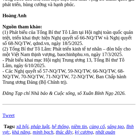
phát triển, hùng cường và hạnh phúc.
Hoàng Anh
Nguồn tham khảo:
(1) Phát biểu của Tổng Bí thư Tô Lâm tại Hội nghị toàn quốc quán
triệt, triển khai thực hiện Nghị quyết số 66-NQ/TW và Nghị quyết
số 68-NQ/TW, qdnd.vn, ngày 18/5/2025.
(2) Tổng Bí thư Tô Lâm: Phát triển kinh tế tư nhân – đòn bẩy cho
một Việt Nam thịnh vượng, baochinhphu.vn, ngày 17/3/2025.
- Phát biểu khai mạc Hội nghị Trung ương 13, Tổng Bí thư Tô
Lâm, ngày 6/10/2025.
- Các Nghị quyết số 57-NQ/TW, 59-NQ/TW, 66-NQ/TW, 68-
NQ/TW, 70-NQ/TW, 71-NQ/TW, 72-NQ/TW, Ban Chấp hành
Trung ương Đảng (Bộ Chính trị).
Đăng Tạp chí Nhà báo & Cuộc sống, số Xuân Bính Ngọ 2026.
Tweet
Tags:
xã hội
,
pháp luật
,
hệ thống
,
niềm tin
,
củng cố
,
sáng tạo
,
lĩnh
vực
,
khả năng
,
minh bạch
,
thúc đẩy
,
kỷ cương
,
nhất quán