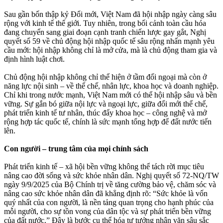
Sau gần bốn thập kỷ Đổi mới, Việt Nam đã hội nhập ngày càng sâu
rộng với kinh tế thế giới. Tuy nhiên, trong bối cảnh toàn cầu hóa
đang chuyển sang giai đoạn cạnh tranh chiến lược gay gắt, Nghị
quyết số 59 về chủ động hội nhập quốc tế sâu rộng nhấn mạnh yêu
cầu mới: hội nhập không chỉ là mở cửa, mà là chủ động tham gia và
định hình luật chơi.
Chủ động hội nhập không chỉ thể hiện ở tầm đối ngoại mà còn ở
năng lực nội sinh – về thể chế, nhân lực, khoa học và doanh nghiệp.
Chỉ khi trong nước mạnh, Việt Nam mới có thể hội nhập sâu và bền
vững. Sự gắn bó giữa nội lực và ngoại lực, giữa đổi mới thể chế,
phát triển kinh tế tư nhân, thúc đẩy khoa học – công nghệ và mở
rộng hợp tác quốc tế, chính là sức mạnh tổng hợp để đất nước tiến
lên.
Con người – trung tâm của mọi chính sách
Phát triển kinh tế – xã hội bền vững không thể tách rời mục tiêu
nâng cao đời sống và sức khỏe nhân dân. Nghị quyết số 72-NQ/TW
ngày 9/9/2025 của Bộ Chính trị về tăng cường bảo vệ, chăm sóc và
nâng cao sức khỏe nhân dân đã khẳng định rõ: “Sức khỏe là vốn
quý nhất của con người, là nền tảng quan trọng cho hạnh phúc của
mỗi người, cho sự tồn vong của dân tộc và sự phát triển bền vững
của đất nước.” Đây là bước cụ thể hóa tư tưởng nhân văn sâu sắc