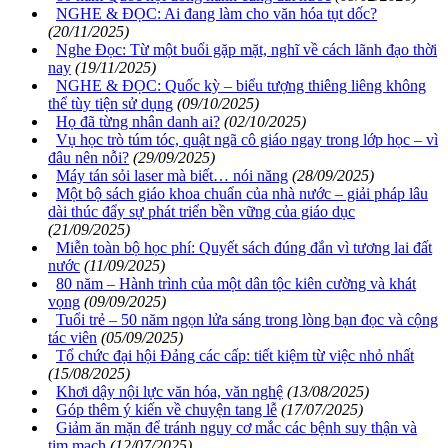
NGHE & ĐỌC: Ai đang làm cho văn hóa tụt dốc?
(20/11/2025)
Nghe Đọc: Từ một buổi gặp mặt, nghĩ về cách lãnh đạo thời
nay
(19/11/2025)
NGHE & ĐỌC: Quốc kỳ – biểu tượng thiêng liêng không
thể tùy tiện sử dụng
(09/10/2025)
Họ đã từng nhân danh ai?
(02/10/2025)
Vụ học trò túm tóc, quật ngã cô giáo ngay trong lớp học – vì
đâu nên nỗi?
(29/09/2025)
Máy tán sỏi laser mà biết… nói năng
(28/09/2025)
Một bộ sách giáo khoa chuẩn của nhà nước – giải pháp lâu
dài thúc đẩy sự phát triển bền vững của giáo dục
(21/09/2025)
Miễn toàn bộ học phí: Quyết sách đúng đắn vì tương lai đất
nước
(11/09/2025)
80 năm – Hành trình của một dân tộc kiên cường và khát
vọng
(09/09/2025)
Tuổi trẻ – 50 năm ngọn lửa sáng trong lòng bạn đọc và cộng
tác viên
(05/09/2025)
Tổ chức đại hội Đảng các cấp: tiết kiệm từ việc nhỏ nhất
(15/08/2025)
Khơi dậy nội lực văn hóa, văn nghệ
(13/08/2025)
Góp thêm ý kiến về chuyện tang lễ
(17/07/2025)
Giảm ăn mặn để tránh nguy cơ mắc các bệnh suy thận và
tim mạch
(12/07/2025)