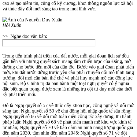
cao sẽ tạo niềm tin, củng cố kỷ cương, khơi thông nguồn lực xã hội
và thúc đẩy đổi mới sáng tạo trong mọi lĩnh vực.
Hội Xuân
>> Nghe đọc văn bản:
Trong tiến trình phát triển của đất nước, mỗi giai đoạn lịch sử đều
gắn liền với những quyết sách mang tầm chiến lược của Đảng, mở
đường cho bước tiến mới của dân tộc. Bước vào giai đoạn phát triển
mới, khi đất nước đứng trước yêu cầu phải chuyển đổi mô hình tăng
trưởng, đổi mới căn bản thể chế và phát huy mạnh mẽ các động lực
nội sinh, Bộ Chính trị đã ban hành một loạt nghị quyết có ý nghĩa
đặc biệt quan trọng, được xem là những trụ cột tư duy mới của thời
kỳ phát triển mới.
Đó là Nghị quyết số 57 về thúc đẩy khoa học, công nghệ và đổi mới
sáng tạo; Nghị quyết số 59 về chủ động hội nhập quốc tế sâu rộng;
Nghị quyết số 66 về đổi mới toàn diện công tác xây dựng, thi hành
pháp luật; Nghị quyết số 68 về phát triển mạnh mẽ khu vực kinh tế
tư nhân; Nghị quyết số 70 về bảo đảm an ninh năng lượng quốc gia
đến năm 2030, tầm nhìn đến năm 2045; Nghị quyết số 71 về đột