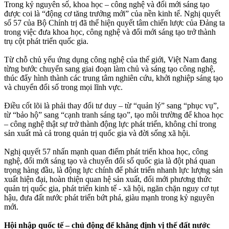
Trong kỷ nguyên số, khoa học – công nghệ và đổi mới sáng tạo
được coi là “động cơ tăng trưởng mới” của nền kinh tế. Nghị quyết
số 57 của Bộ Chính trị đã thể hiện quyết tâm chiến lược của Đảng ta
trong việc đưa khoa học, công nghệ và đổi mới sáng tạo trở thành
trụ cột phát triển quốc gia.
Từ chỗ chủ yếu ứng dụng công nghệ của thế giới, Việt Nam đang
từng bước chuyển sang giai đoạn làm chủ và sáng tạo công nghệ,
thúc đẩy hình thành các trung tâm nghiên cứu, khởi nghiệp sáng tạo
và chuyển đổi số trong mọi lĩnh vực.
Điều cốt lõi là phải thay đổi tư duy – từ “quản lý” sang “phục vụ”,
từ “bảo hộ” sang “cạnh tranh sáng tạo”, tạo môi trường để khoa học
– công nghệ thật sự trở thành động lực phát triển, không chỉ trong
sản xuất mà cả trong quản trị quốc gia và đời sống xã hội.
Nghị quyết 57 nhấn mạnh quan điểm phát triển khoa học, công
nghệ, đổi mới sáng tạo và chuyển đổi số quốc gia là đột phá quan
trọng hàng đầu, là động lực chính để phát triển nhanh lực lượng sản
xuất hiện đại, hoàn thiện quan hệ sản xuất, đổi mới phương thức
quản trị quốc gia, phát triển kinh tế - xã hội, ngăn chặn nguy cơ tụt
hậu, đưa đất nước phát triển bứt phá, giàu mạnh trong kỷ nguyên
mới.
Hội nhập quốc tế – chủ động để khẳng định vị thế đất nước