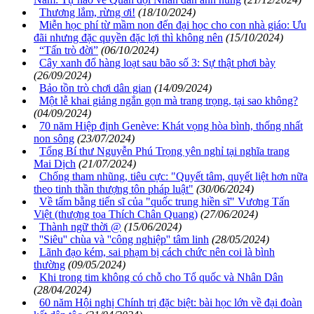
Thương lắm, rừng ơi!
(18/10/2024)
Miễn học phí từ mầm non đến đại học cho con nhà giáo: Ưu
đãi nhưng đặc quyền đặc lợi thì không nên
(15/10/2024)
“Tấn trò đời”
(06/10/2024)
Cây xanh đổ hàng loạt sau bão số 3: Sự thật phơi bày
(26/09/2024)
Bảo tồn trò chơi dân gian
(14/09/2024)
Một lễ khai giảng ngắn gọn mà trang trọng, tại sao không?
(04/09/2024)
70 năm Hiệp định Genève: Khát vọng hòa bình, thống nhất
non sông
(23/07/2024)
Tổng Bí thư Nguyễn Phú Trọng yên nghỉ tại nghĩa trang
Mai Dịch
(21/07/2024)
Chống tham nhũng, tiêu cực: "Quyết tâm, quyết liệt hơn nữa
theo tinh thần thượng tôn pháp luật"
(30/06/2024)
Về tấm bằng tiến sĩ của "quốc trung hiền sĩ" Vương Tấn
Việt (thượng tọa Thích Chân Quang)
(27/06/2024)
Thành ngữ thời @
(15/06/2024)
''Siêu'' chùa và ''công nghiệp'' tâm linh
(28/05/2024)
Lãnh đạo kém, sai phạm bị cách chức nên coi là bình
thường
(09/05/2024)
Khi trong tim không có chỗ cho Tổ quốc và Nhân Dân
(28/04/2024)
60 năm Hội nghị Chính trị đặc biệt: bài học lớn về đại đoàn