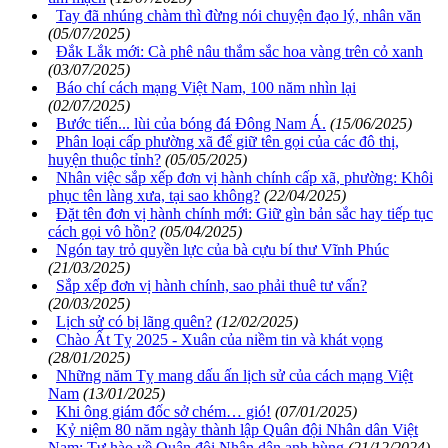
Tay đã nhúng chàm thì đừng nói chuyện đạo lý, nhân văn
(05/07/2025)
Đắk Lắk mới: Cà phê nâu thắm sắc hoa vàng trên cỏ xanh
(03/07/2025)
Báo chí cách mạng Việt Nam, 100 năm nhìn lại
(02/07/2025)
Bước tiến... lùi của bóng đá Đông Nam Á.
(15/06/2025)
Phân loại cấp phường xã để giữ tên gọi của các đô thị,
huyện thuộc tỉnh?
(05/05/2025)
Nhân việc sắp xếp đơn vị hành chính cấp xã, phường: Khôi
phục tên làng xưa, tại sao không?
(22/04/2025)
Đặt tên đơn vị hành chính mới: Giữ gìn bản sắc hay tiếp tục
cách gọi vô hồn?
(05/04/2025)
Ngón tay trỏ quyền lực của bà cựu bí thư Vĩnh Phúc
(21/03/2025)
Sắp xếp đơn vị hành chính, sao phải thuê tư vấn?
(20/03/2025)
Lịch sử có bị lãng quên?
(12/02/2025)
Chào Ất Tỵ 2025 - Xuân của niềm tin và khát vọng
(28/01/2025)
Những năm Tỵ mang dấu ấn lịch sử của cách mạng Việt
Nam
(13/01/2025)
Khi ông giám đốc sở chém… gió!
(07/01/2025)
Kỷ niệm 80 năm ngày thành lập Quân đội Nhân dân Việt
Nam: Tự hào về Quân đội Nhân dân anh hùng
(21/12/2024)