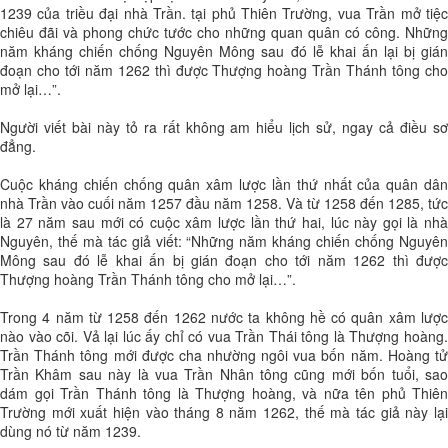
1239 của triều đại nhà Trần. tại phủ Thiên Trường, vua Trần mở tiệc
chiêu đãi và phong chức tước cho những quan quân có công. Những
năm kháng chiến chống Nguyên Mông sau đó lễ khai ấn lại bị gián
đoạn cho tới năm 1262 thì được Thượng hoàng Trần Thánh tông cho
mở lại…”.
Người viết bài này tỏ ra rất không am hiểu lịch sử, ngay cả điều sơ
đẳng.
Cuộc kháng chiến chống quân xâm lược lần thứ nhất của quân dân
nhà Trần vào cuối năm 1257 đầu năm 1258. Và từ 1258 đến 1285, tức
là 27 năm sau mới có cuộc xâm lược lần thứ hai, lúc này gọi là nhà
Nguyên, thế mà tác giả viết: “Những năm kháng chiến chống Nguyên
Mông sau đó lễ khai ấn bị gián đoạn cho tới năm 1262 thì được
Thượng hoàng Trần Thánh tông cho mở lại…”.
Trong 4 năm từ 1258 đến 1262 nước ta không hề có quân xâm lược
nào vào cõi. Vả lại lúc ấy chỉ có vua Trần Thái tông là Thượng hoàng.
Trần Thánh tông mới được cha nhường ngôi vua bốn năm. Hoàng tử
Trần Khâm sau này là vua Trần Nhân tông cũng mới bốn tuổi, sao
dám gọi Trần Thánh tông là Thượng hoàng, và nữa tên phủ Thiên
Trường mới xuất hiện vào tháng 8 năm 1262, thế mà tác giả này lại
dùng nó từ năm 1239.