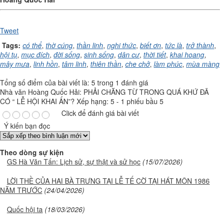
Tweet
Tags:
có thể
,
thờ cúng
,
thần linh
,
nghi thức
,
biết ơn
,
tức là
,
trở thành
,
hội tụ
,
mục đích
,
đời sống
,
sinh sống
,
dân cư
,
thời tiết
,
khai hoang
,
mây mưa
,
linh hồn
,
tâm linh
,
thiên thần
,
che chở
,
làm phúc
,
mùa màng
Tổng số điểm của bài viết là: 5 trong 1 đánh giá
Nhà văn Hoàng Quốc Hải: PHẢI CHĂNG TỪ TRONG QUÁ KHỨ ĐÃ
CÓ “ LỄ HỘI KHAI ẤN”?
Xếp hạng:
5
-
1
phiếu bầu
5
Click để đánh giá bài viết
Ý kiến bạn đọc
Theo dòng sự kiện
GS Hà Văn Tấn: Lịch sử, sự thật và sử học
(15/07/2026)
LỜI THỀ CỦA HAI BÀ TRƯNG TẠI LỄ TẾ CỜ TẠI HÁT MÔN 1986
NĂM TRƯỚC
(24/04/2026)
Quốc hội ta
(18/03/2026)