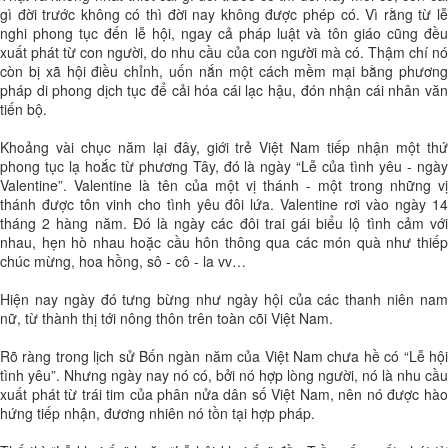
gì đời trước không có thì đời nay không được phép có. Vì rằng từ lễ
nghi phong tục đến lễ hội, ngay cả pháp luật và tôn giáo cũng đều
xuất phát từ con người, do nhu cầu của con người mà có. Thậm chí nó
còn bị xã hội điều chỉnh, uốn nắn một cách mềm mại bằng phương
pháp di phong dịch tục để cải hóa cái lạc hậu, đón nhận cái nhân văn
tiến bộ.
Khoảng vài chục năm lại đây, giới trẻ Việt Nam tiếp nhận một thứ
phong tục lạ hoắc từ phương Tây, đó là ngày “Lễ của tình yêu - ngày
Valentine”. Valentine là tên của một vị thánh - một trong những vị
thánh được tôn vinh cho tình yêu đôi lứa. Valentine rơi vào ngày 14
tháng 2 hàng năm. Đó là ngày các đôi trai gái biểu lộ tình cảm với
nhau, hẹn hò nhau hoặc cầu hôn thông qua các món quà như thiếp
chúc mừng, hoa hồng, sô - cô - la vv…
Hiện nay ngày đó tưng bừng như ngày hội của các thanh niên nam
nữ, từ thành thị tới nông thôn trên toàn cõi Việt Nam.
Rõ ràng trong lịch sử Bốn ngàn năm của Việt Nam chưa hề có “Lễ hội
tình yêu”. Nhưng ngày nay nó có, bởi nó hợp lòng người, nó là nhu cầu
xuất phát từ trái tim của phân nửa dân số Việt Nam, nên nó được hào
hứng tiếp nhận, đương nhiên nó tồn tại hợp pháp.