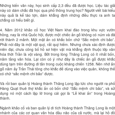
Những kiến văn này, học sinh cấp 2,3 đều đã được học. Liệu tác giả
này có dám chắc đã học qua phổ thông trung học? Người viết bài kiểu
này quả là kể táo tợn, dám khẳng định những điều thực ra anh ta
chẳng có hiểu biết gì.
4. Năm 2012 khảo cổ học Việt Nam khai đào trong khu vực vườn
hồng, nay là nhà Quốc hội, được một chiếc ấn gỗ không có núm và đã
rời thành 2 mảnh. Một mặt ấn có khắc bốn chữ “Sắc mệnh chi bảo”.
Phải nói đây là một vật quý, rất quý hiếm. Nhưng chưa xác định được
niên đại, chưa công bố hồ sơ hiện vật mà khẳng định thuộc lớp văn
hóa thời Trần là vội vàng. Bởi trong lòng Thăng Long có ít nhất bốn,
năm tầng văn hóa. Lại còn có ý như đây là chiếc ấn gỗ được khắc
dùng tạm trên đường di tản trong cuộc kháng chiến 1258. Nên nhớ ấn
gỗ năm ấy Trần Thái tông cho khắc để dùng vào việc quân, không thể
có chữ “sắc mệnh chi bảo” được.
Và rồi ban quản lý Hoàng thành Thăng Long lập tức cho người ra phố
Hàng Quạt thuê thợ khắc ấn có bốn chữ “Sắc mệnh chi bảo”, và sử
dụng nó một cách lập lờ trong cái gọi là “Lễ khai ấn” trong Hoàng
thành.
Ngành khảo cổ và ban quản lý di tích Hoàng thành Thăng Long là một
nhánh của các cơ quan văn hóa đầu não của cả nước, mà lại hồ đồ