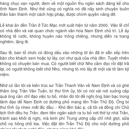
hàng chục vạn người, đem về một nguồn thu ngân sách đáng kể cho
tỉnh Nam Định. Như thế cũng có nghĩa nó đã nảy sinh chuyện buôn
thần bán thánh một cách hợp pháp, được chính quyền nâng đỡ.
Lễ khai ấn đền Trần ở Tức Mạc mới xuất hiện từ năm 2000. Việc lễ chỉ
có nhà đền và vài quan chức ngành văn hóa Nam Định chủ trì. Lễ ấy
không tế rước, không huyên náo trống chiêng, nhưng diễn ra trang
nghiêm, lặng lẽ.
Sau lễ, ban tổ chức có đóng dấu vào những tờ ấn đã in sẵn xếp trên
bàn cho khách xem hoặc tự lấy, coi như quà của nhà đền. Tuyệt nhiên
không có chuyện bán mua. Có người biết chữ Nho cầm đọc rồi đặt trả
lại, có người không biết chữ Nho, nhưng tò mò lấy đi một vài tờ làm kỷ
niệm.
Nhớ có lần tôi và kiến trúc sư Trần Thanh Vân về Nam Định và có ghé
thăm ông Trần Văn Tuấn, bí thư tỉnh ủy, tôi có nói vài nơi xuống cấp
quá ông cần chỉ đạo việc tu bổ, nhân đó tôi đề nghị ông bàn bạc trong
lãnh đạo để Nam Định có đường phố mang tên Trần Thủ Độ. Ông bí
thư tỉnh ủy nheo mắt lắc đầu: - Khó lắm bác ạ, cả tôi và đồng chí Chủ
tịch tỉnh đều họ Trần, đem tiền ngân sách ra tu bổ nơi thờ tự nhà Trần,
tránh sao khỏi dị nghị, mà kinh phí Trung ương cấp chỉ nhỏ giọt, sửa
chỗ nọ hỏng chỗ kia. Việc đặt tên Trần Thủ Độ cho một đường phố