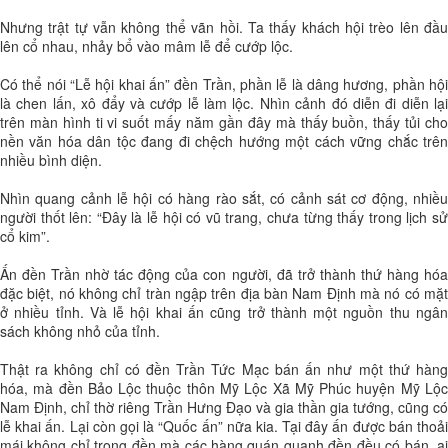
Nhưng trật tự vẫn không thể vãn hồi. Ta thấy khách hội trèo lên đầu
lên cổ nhau, nhảy bổ vào mâm lễ để cướp lộc.
Có thể nói “Lễ hội khai ấn” đền Trần, phần lễ là dâng hương, phần hội
là chen lấn, xô đẩy và cướp lễ làm lộc. Nhìn cảnh đó diễn đi diễn lại
trên màn hình ti vi suốt mấy năm gần đây mà thấy buồn, thấy tủi cho
nền văn hóa dân tộc đang đi chệch hướng một cách vững chắc trên
nhiều bình diện.
Nhìn quang cảnh lễ hội có hàng rào sắt, có cảnh sát cơ động, nhiều
người thốt lên: “Đây là lễ hội có vũ trang, chưa từng thấy trong lịch sử
cổ kim”.
Ấn đền Trần nhờ tác động của con người, đã trở thành thứ hàng hóa
đặc biệt, nó không chỉ tràn ngập trên địa bàn Nam Định mà nó có mặt
ở nhiều tỉnh. Và lễ hội khai ấn cũng trở thành một nguồn thu ngân
sách không nhỏ của tỉnh.
Thật ra không chỉ có đền Trần Tức Mạc bán ấn như một thứ hàng
hóa, mà đền Bảo Lộc thuộc thôn Mỹ Lộc Xã Mỹ Phúc huyện Mỹ Lộc
Nam Định, chỉ thờ riêng Trần Hưng Đạo và gia thần gia tướng, cũng có
lễ khai ấn. Lại còn gọi là “Quốc ấn” nữa kia. Tại đây ấn được bán thoải
mái không chỉ trong đền mà các hàng quán quanh đền đều có bán, ai