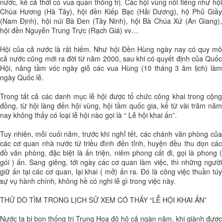
nước, kể cả thời có vua quan thống trị. Các hội vùng nổi tiếng như hội
Chùa Hương (Hà Tây), hội đền Kiếp Bạc (Hải Dương), hộ Phủ Giầy
(Nam Định), hội núi Bà Đen (Tây Ninh), hội Bà Chúa Xứ (An Giang),
hội đền Nguyễn Trung Trực (Rạch Giá) vv…
Hội của cả nước là rất hiếm. Như hội Đền Hùng ngày nay có quy mô
cả nước cũng mới ra đời từ năm 2000, sau khi có quyết định của Quốc
Hội, nâng tầm vóc ngày giỗ các vua Hùng (10 tháng 3 âm lịch) làm
ngày Quốc lễ.
Trong tất cả các danh mục lễ hội được tổ chức công khai trong cộng
đồng, từ hội làng đến hội vùng, hội tầm quốc gia, kể từ vài trăm năm
nay không thấy có loại lễ hội nào gọi là “ Lễ hội khai ấn”.
Tuy nhiên, mỗi cuối năm, trước khi nghỉ tết, các chánh văn phòng của
các cơ quan nhà nước từ triều đình đến tỉnh, huyện đều thu dọn các
đồ văn phòng, đặc biệt là ấn triện, niêm phong cất đi, gọi là phong (
gói ) ấn. Sang giêng, tới ngày các cơ quan làm việc, thì những người
giữ ấn tại các cơ quan, lại khai ( mở) ấn ra. Đó là công việc thuần túy
sự vụ hành chính, không hề có nghi lễ gì trong việc này.
THỬ DÒ TÌM TRONG LỊCH SỬ XEM CÓ THẤY “LỄ HỘI KHAI ẤN”
Nước ta bị bọn thống trị Trung Hoa đô hộ cả ngàn năm, khi giành được