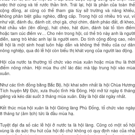
việc thờ cúng và tế rước thần linh. Trái lại, hội là phần của toàn thể
cộng đồng, ai cũng có thể tham gia tùy sở trường và năng khiếu,
không phân biệt giầu nghèo, đẳng cấp. Trong hội có nhiều trò vui, ví
như vật, đánh đu, đánh cờ, chọi gà, chọi chim, đánh pháo đất, đi kheo,
hát chầu văn (lên đồng), hát chèo, hát đúm, đánh bài tổ tôm điếm
hoặc tam cúc điếm vv… Cho nên trong hội, có thể trò này anh là người
diễn, sang trò khác anh lại là người xem. Do tính cộng đồng cao, nên
lễ hội là một sinh hoạt luôn hấp dẫn và không thể thiếu của cư dân
nông nghiệp, qua đó lễ hội còn biểu thị khát vọng của người lao động.
Hội của nước ta thường tổ chức vào mùa xuân hoặc mùa thu là thời
điểm nông nhàn. Hội mùa thu chỉ lác đác mà tập trung hội vào mùa
xuân.
Như các tỉnh đồng bằng Bắc Bộ, hội khai sớm nhất là hội Chùa Hương
Tích huyện Mỹ Đức, xưa thuộc tỉnh Hà Đông. Hội mở từ ngày 6 tháng
giêng và kéo dài suốt 3 tháng mùa xuân. Đây là hội dài ngày nhất.
Kết thúc mùa hội xuân là hội Gióng làng Phù Đổng, tổ chức vào ngày
8 tháng tư (âm lịch) tức là đầu mùa hạ.
Tuyệt đại đa số các lễ hội ở nước ta là hội làng. Cũng có một số hội
vùng là do sức thu hút của hội đó chứ không có quy định nào của nhà