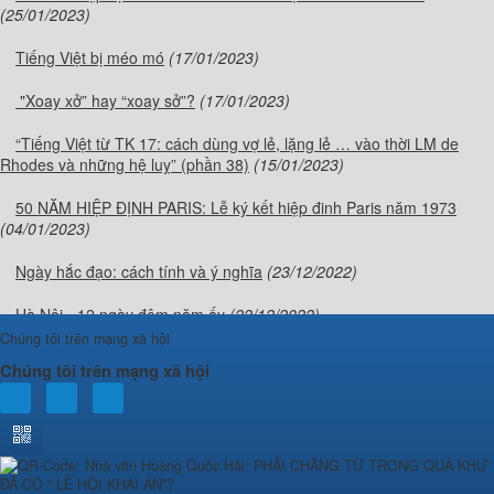
(25/01/2023)
Tiếng Việt bị méo mó
(17/01/2023)
"Xoay xở” hay “xoay sở”?
(17/01/2023)
“Tiếng Việt từ TK 17: cách dùng vợ lẻ, lặng lẻ … vào thời LM de
Rhodes và những hệ luỵ” (phần 38)
(15/01/2023)
50 NĂM HIỆP ĐỊNH PARIS: Lễ ký kết hiệp đinh Paris năm 1973
(04/01/2023)
Ngày hắc đạo: cách tính và ý nghĩa
(23/12/2022)
Hà Nội - 12 ngày đêm năm ấy
(22/12/2022)
Chúng tôi trên mạng xã hội
Ngày hoàng đạo: cách tính và ý nghĩa
(21/12/2022)
Chúng tôi trên mạng xã hội
“Độc lập” và “tự chủ”
(06/12/2022)
Kỷ niệm 250 năm ngày sinh và 200 năm ngày mất của nữ sĩ Hồ
Xuân Hương: Hồ Xuân Hương “Bà Chúa thơ Nôm”
(05/12/2022)