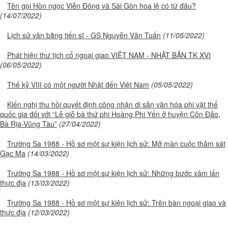
Tên gọi Hòn ngọc Viễn Đông và Sài Gòn hoa lệ có từ đâu?
(14/07/2022)
Lịch sử văn bằng tiến sĩ - GS Nguyễn Văn Tuấn
(11/05/2022)
Phát hiện thư tịch cổ ngoại giao VIỆT NAM - NHẬT BẢN TK XVI
(06/05/2022)
Thế kỷ VIII có một người Nhật đến Việt Nam
(05/05/2022)
Kiến nghị thu hồi quyết định công nhận di sản văn hóa phi vật thể
quốc gia đối với “Lễ giỗ bà thứ phi Hoàng Phi Yến ở huyện Côn Đảo,
Bà Rịa-Vũng Tàu”
(27/04/2022)
Trường Sa 1988 - Hồ sơ một sự kiện lịch sử: Mở màn cuộc thảm sát
Gạc Ma
(14/03/2022)
Trường Sa 1988 - Hồ sơ một sự kiện lịch sử: Những bước xâm lấn
thực địa
(13/03/2022)
Trường Sa 1988 - Hồ sơ một sự kiện lịch sử: Trên bàn ngoại giao và
thực địa
(12/03/2022)