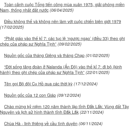
Toàn cảnh cuộc Tổng tiến công mùa xuân 1975, giải phóng miền
Nam, thống nhất đất nước
(06/04/2025)
Điều không thể và không nên làm với cuộc chiến biên giới 1979
(17/02/2025)
“Phật giáo vào thế kỉ 7: các tục lệ ‘ngược ngạo’ (điều 33) theo ghi
chép của pháp sư Nghĩa Tịnh”
(09/02/2025)
Nguồn gốc của tháng Giêng và tháng Chạp
(01/02/2025)
“Đời sống tăng đoàn ở Nalanda (Ấn Độ) vào thế kỉ 7: đi bộ (kinh
hành) theo ghi chép của pháp sư Nghĩa Tịnh”
(22/01/2025)
Tên gọi Bộ đội Cụ Hồ qua các thời kỳ
(17/12/2024)
Nguồn gốc của 12 con Giáp
(09/12/2024)
Chào mừng kỷ niệm 120 năm thành lập tỉnh Đắk Lắk: Vùng đất Tây
Nguyên và lịch sử hình thành tỉnh Đắk Lắk
(22/11/2024)
Chùa Hà - linh thiêng về cầu tình duyên
(06/11/2024)