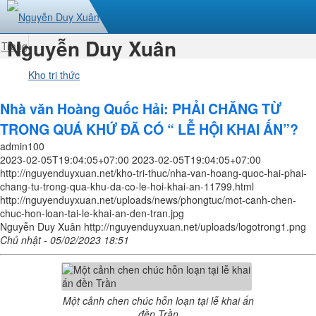
Nguyễn Duy Xuân
Trang
nhất
Kho tri thức
Nhà văn Hoàng Quốc Hải: PHẢI CHĂNG TỪ
TRONG QUÁ KHỨ ĐÃ CÓ “ LỄ HỘI KHAI ẤN”?
admin100
2023-02-05T19:04:05+07:00
2023-02-05T19:04:05+07:00
http://nguyenduyxuan.net/kho-tri-thuc/nha-van-hoang-quoc-hai-phai-
chang-tu-trong-qua-khu-da-co-le-hoi-khai-an-11799.html
http://nguyenduyxuan.net/uploads/news/phongtuc/mot-canh-chen-
chuc-hon-loan-tai-le-khai-an-den-tran.jpg
Nguyễn Duy Xuân
http://nguyenduyxuan.net/uploads/logotrong1.png
Chủ nhật - 05/02/2023 18:51
Một cảnh chen chúc hỗn loạn tại lễ khai ấn
đền Trần