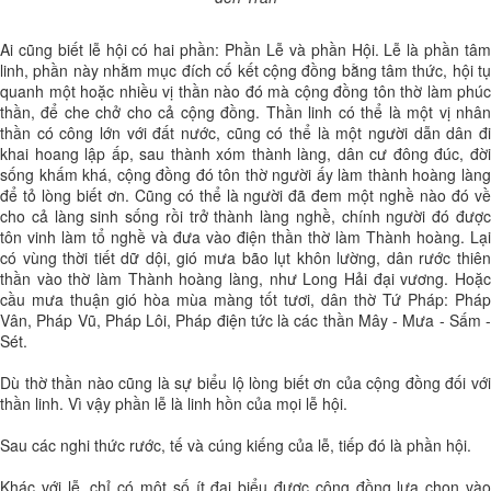
Ai cũng biết lễ hội có hai phần: Phần Lễ và phần Hội. Lễ là phần tâm
linh, phần này nhằm mục đích cố kết cộng đồng bằng tâm thức, hội tụ
quanh một hoặc nhiều vị thần nào đó mà cộng đồng tôn thờ làm phúc
thần, để che chở cho cả cộng đồng. Thần linh có thể là một vị nhân
thần có công lớn với đất nước, cũng có thể là một người dẫn dân đi
khai hoang lập ấp, sau thành xóm thành làng, dân cư đông đúc, đời
sống khấm khá, cộng đồng đó tôn thờ người ấy làm thành hoàng làng
để tỏ lòng biết ơn. Cũng có thể là người đã đem một nghề nào đó về
cho cả làng sinh sống rồi trở thành làng nghề, chính người đó được
tôn vinh làm tổ nghề và đưa vào điện thần thờ làm Thành hoàng. Lại
có vùng thời tiết dữ dội, gió mưa bão lụt khôn lường, dân rước thiên
thần vào thờ làm Thành hoàng làng, như Long Hải đại vương. Hoặc
cầu mưa thuận gió hòa mùa màng tốt tươi, dân thờ Tứ Pháp: Pháp
Vân, Pháp Vũ, Pháp Lôi, Pháp điện tức là các thần Mây - Mưa - Sấm -
Sét.
Dù thờ thần nào cũng là sự biểu lộ lòng biết ơn của cộng đồng đối với
thần linh. Vì vậy phần lễ là linh hồn của mọi lễ hội.
Sau các nghi thức rước, tế và cúng kiếng của lễ, tiếp đó là phần hội.
Khác với lễ, chỉ có một số ít đại biểu được cộng đồng lựa chọn vào