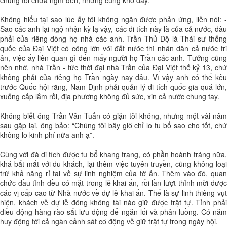
chúng tôi chưa nghĩ đến, nhưng cũng khó đấy.
Không hiểu tại sao lúc ấy tôi không ngăn được phản ứng, liền nói: -
Sao các anh lại ngộ nhận kỳ lạ vậy, các di tích này là của cả nước, đâu
phải của riêng dòng họ nhà các anh. Trần Thủ Độ là Thái sư thống
quốc của Đại Việt có công lớn với đất nước thì nhân dân cả nước tri
ân, việc ấy liên quan gì đến mấy người họ Trần các anh. Tưởng cũng
nên nhớ, nhà Trần - tức thời đại nhà Trần của Đại Việt thế kỷ 13, chứ
không phải của riêng họ Trần ngày nay đâu. Vì vậy anh có thể kêu
trước Quốc hội rằng, Nam Định phải quản lý di tích quốc gia quá lớn,
xuống cấp lắm rồi, địa phương không đủ sức, xin cả nước chung tay.
Không biết ông Trần Văn Tuấn có giận tôi không, nhưng một vài năm
sau gặp lại, ông bảo: “Chúng tôi bây giờ chỉ lo tu bổ sao cho tốt, chứ
không lo kinh phí nữa anh ạ”.
Cùng với đà di tích được tu bổ khang trang, có phần hoành tráng nữa,
khá bắt mắt với du khách, lại thêm việc tuyên truyền, cũng không loại
trừ khả năng rỉ tai về sự linh nghiệm của tờ ấn. Thêm vào đó, quan
chức đầu tỉnh đều có mặt trong lễ khai ấn, rồi lần lượt thỉnh mời được
các vị cấp cao từ Nhà nước về dự lễ khai ấn. Thế là sự linh thiêng vụt
hiện, khách về dự lễ đông không tài nào giữ được trật tự. Tỉnh phải
điều động hàng rào sắt lưu động để ngăn lối và phân luồng. Có năm
huy động tới cả ngàn cảnh sát cơ động về giữ trật tự trong ngày hội.