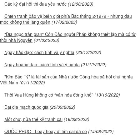
Các kỳ đại hội thi đua yêu nước
(12/06/2023)
Chiến tranh bảo vệ biên giới phía Bắc tháng 2/1979 - những dấu
mốc không thể lãng quên
(17/02/2023)
"Địa ngục trần gian" Côn Đảo người Pháp không thiết lập mà có từ
thời nhà Nguyễn
(01/02/2023)
Ngày hắc đạo: cách tính và ý nghĩa
(23/12/2022)
Ngày hoàng đạo: cách tính và ý nghĩa
(21/12/2022)
"Kim Bảo Tỷ" là tài sản của Nhà nước Cộng hòa xã hội chủ nghĩa
Việt Nam
(01/11/2022)
Thời Vua Hùng không có “văn hóa đóng khố”
(13/10/2022)
Đại địa mạch quốc gia
(20/09/2022)
Một chữ, nửa thế kỷ tranh cãi
(16/09/2022)
QUỐC PHỤC - Loay hoay đi tìm cái đã có
(14/08/2022)