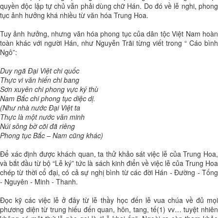
quyền độc lập tự chủ vẫn phải dùng chữ Hán. Do đó về lễ nghi, phong
tục ảnh hưởng khá nhiều từ văn hóa Trung Hoa.
Tuy ảnh hưởng, nhưng văn hóa phong tục của dân tộc Việt Nam hoàn
toàn khác với người Hán, như Nguyễn Trãi từng viết trong “ Cáo bình
Ngô”:
Duy ngã Đại Việt chi quốc
Thực vi văn hiến chi bang
Sơn xuyên chi phong vực ký thù
Nam Bắc chi phong tục diệc dị.
(Như nhà nước Đại Việt ta
Thực là một nước văn minh
Núi sông bờ cõi đã riêng
Phong tục Bắc – Nam cũng khác)
Để xác định được khách quan, ta thử khảo sát việc lễ của Trung Hoa,
và bắt đầu từ bộ “Lễ ký” tức là sách kinh điển về việc lễ của Trung Hoa
chép từ thời cổ đại, có cả sự nghị bình từ các đời Hán - Đường - Tống
- Nguyên - Minh - Thanh.
Đọc kỹ các việc lễ ở đây từ lễ thầy học đến lễ vua chúa về đủ mọi
phương diện từ trung hiếu đến quan, hôn, tang, tế(1) vv… tuyệt nhiên