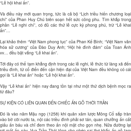
“Lễ hội khai ấn”.
Và điều này mới quan trọng, tức là cả bộ “Lịch triều hiến chương loại
chí” của Phan Huy Chú biên soạn hết sức công phu. Tìm khắp trong
phần “Lễ nghi chí”, có đủ các thứ lễ cực kỳ phong phú, trừ “Lễ khai
ấn”…
Lại khảo thêm “Việt Nam phong tục” của Phan Kế Bính; “Việt Nam văn
hóa sử cương” của Đào Duy Anh; “Hội hè đình đám” của Toan Ánh
vv… đều bặt vắng “Lễ khai ấn”.
Tới đây có thể tạm khẳng định trong các lễ nghi, lễ thức từ làng xã đến
triều đình, từ cổ điển đến cận hiện đại của Việt Nam đều không có cái
gọi là “Lễ khai ấn” hoặc “Lễ hội khai ấn”.
Vậy “Lễ khai ấn” hiện nay đang tồn tại như một thứ dịch bệnh mọc ra
từ đâu?
SỰ KIỆN CÓ LIÊN QUAN ĐẾN CHIẾC ẤN GỖ THỜI TRẦN
Đó là vào năm Mậu ngọ (1258) khi quân xâm lược Mông Cổ sắp tràn
vào bờ cõi nước ta, nội các triều đình phải sơ tán, quan chưởng ấn cất
giấu ấn báu và chỉ đem theo ấn nội mật cho gọn nhẹ. Nửa đường lại
rơi mất ấn này. Vua Trần Thái tông cho phép sai thợ khắc ấn gỗ tạm