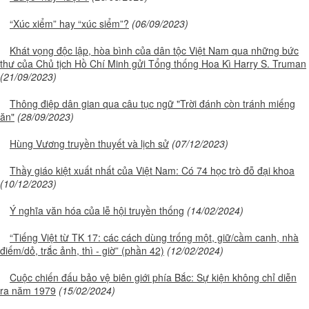
“Xúc xiểm” hay “xúc siểm”?
(06/09/2023)
Khát vọng độc lập, hòa bình của dân tộc Việt Nam qua những bức
thư của Chủ tịch Hồ Chí Minh gửi Tổng thống Hoa Kì Harry S. Truman
(21/09/2023)
Thông điệp dân gian qua câu tục ngữ "Trời đánh còn tránh miếng
ăn"
(28/09/2023)
Hùng Vương truyền thuyết và lịch sử
(07/12/2023)
Thầy giáo kiệt xuất nhất của Việt Nam: Có 74 học trò đỗ đại khoa
(10/12/2023)
Ý nghĩa văn hóa của lễ hội truyền thống
(14/02/2024)
“Tiếng Việt từ TK 17: các cách dùng trống một, giữ/cầm canh, nhà
điếm/dỏ, trắc ảnh, thì - giờ” (phần 42)
(12/02/2024)
Cuộc chiến đấu bảo vệ biên giới phía Bắc: Sự kiện không chỉ diễn
ra năm 1979
(15/02/2024)