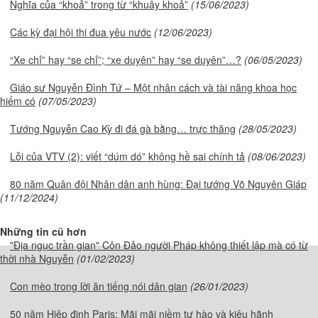
Nghĩa của “khoả” trong từ “khuây khoả”
(15/06/2023)
Các kỳ đại hội thi đua yêu nước
(12/06/2023)
“Xe chỉ” hay “se chỉ”; “xe duyên” hay “se duyên”…?
(06/05/2023)
Giáo sư Nguyễn Đình Tứ – Một nhân cách và tài năng khoa học
hiếm có
(07/05/2023)
Tướng Nguyễn Cao Kỳ đi đá gà bằng… trực thăng
(28/05/2023)
Lỗi của VTV (2): viết “dúm dó” không hề sai chính tả
(08/06/2023)
80 năm Quân đội Nhân dân anh hùng: Đại tướng Võ Nguyên Giáp
(11/12/2024)
Những tin cũ hơn
"Địa ngục trần gian" Côn Đảo người Pháp không thiết lập mà có từ
thời nhà Nguyễn
(01/02/2023)
Con mèo trong lời ăn tiếng nói dân gian
(26/01/2023)
50 năm Hiệp định Paris: Mãi mãi niềm tự hào và kiêu hãnh