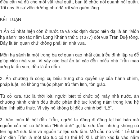
điều cần và đủ cho một vật khai quật, ban tổ chức nói quanh nói quẩn.
Tới nay th́ sự việc dường như đã rơi vào quên lãng.
KẾT LUẬN
1.Ấn cổ nhất hiện còn ở nước ta và xác định được niên đại là ấn “Môn
hạ sảnh” tạo tác năm Long Khánh thứ 5 (1377) đời vua Trần Duệ tông.
Đây là ấn quan chứ không phải ấn nhà vua.
Môn hạ sảnh là một trong ba cơ quan cao nhất của triều đình lập ra để
giúp việc nhà vua. Vì vậy các loại ấn tại các đền miếu nhà Trần mạo
xưng là ấn vua, đều là ấn dổm.
2. Ấn chương là công cụ biểu trưng cho quyền uy của hành chính,
pháp luật, nó không thuộc phạm trù tâm linh, tôn giáo.
Từ cổ xưa, tức là thời loài người biết tổ chức bộ máy nhà nước, ấn
chương hành chính đều thuộc phần thế tục không nằm trong khu hệ
tâm linh siêu thực. Vì vậy nó không bị điều chỉnh bởi “Lễ”.
3. Vào mùa lễ hội đền Trần, người ta đăng đi đăng lại bài báo mà
nguồn của nó có từ khóa “Hình ảnh” gọi là sưu tầm nhưng không có
tên người sưu tầm và nguồn tư liệu sưu tầm. Mở đầu nó viết: “ Lễ khai
ấn” đền Trần là một tập tục có từ thế kỷ XIII, chính xác là vào năm