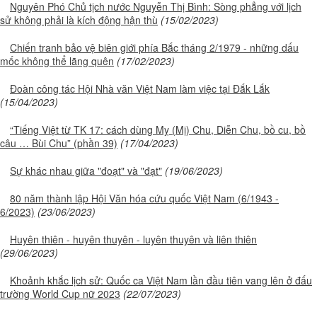
Nguyên Phó Chủ tịch nước Nguyễn Thị Bình: Sòng phẳng với lịch
sử không phải là kích động hận thù
(15/02/2023)
Chiến tranh bảo vệ biên giới phía Bắc tháng 2/1979 - những dấu
mốc không thể lãng quên
(17/02/2023)
Đoàn công tác Hội Nhà văn Việt Nam làm việc tại Đắk Lắk
(15/04/2023)
“Tiếng Việt từ TK 17: cách dùng Mỵ (Mị) Chu, Diễn Chu, bồ cu, bồ
câu … Bùi Chu” (phần 39)
(17/04/2023)
Sự khác nhau giữa "đoạt" và "đạt"
(19/06/2023)
80 năm thành lập Hội Văn hóa cứu quốc Việt Nam (6/1943 -
6/2023)
(23/06/2023)
Huyên thiên - huyên thuyên - luyên thuyên và liên thiên
(29/06/2023)
Khoảnh khắc lịch sử: Quốc ca Việt Nam lần đầu tiên vang lên ở đấu
trường World Cup nữ 2023
(22/07/2023)