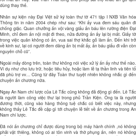
dùng thay thế.
Nhân sự kiện này Đại Việt sử ký toàn thư tờ 471 tập I NXB Văn hóa
Thông tin in năm 2004 chép như sau: “Khi ấy vua đem sáu quân đi
chống giặc. Quan chưởng ấn vội vàng giấu ấn báu lên rường điện Đại
Minh, chỉ đem ấn nội mật đi theo, nửa đường ấn ấy lại bị mất. Giấy tờ
trong việc quân không có ấn, vua sai thợ khắc gỗ làm ấn. Đến khi trở
về kinh sư, lại có người đem dâng ấn bị mất ấy, ấn báu giấu đi vẫn còn
nguyên chỗ cũ”.
Ngoài mấy dòng trên, toàn thư không nói việc xử lý ấn ấy như thế nào.
Ví dụ như cho lưu trữ, hoặc tiêu hủy, hoặc làm lễ tạ thần linh và tiên tổ
đã phù trợ vv… Cũng từ đây Toàn thư tuyệt nhiên không nhắc gì đến
chuyện ấn chương nữa.
Ngay An Nam chí lược của Lê Tắc cũng không đả động gì đến. Lê Tắc
là người làm công việc thư lại trong phủ Trần Kiện. Ông ta là người
đương thời, cũng vào hàng thông tuệ chắc có biết việc này, nhưng
không thấy Lê Tắc đề cập gì tới chuyện lễ tiết về ấn chương trong An
Nam chí lược.
Đã nói ấn chương chỉ được dùng trong bộ máy hành chính ,nó không
phải vật thiêng, không có ai tôn vinh và thờ phụng ấn, nên nó không