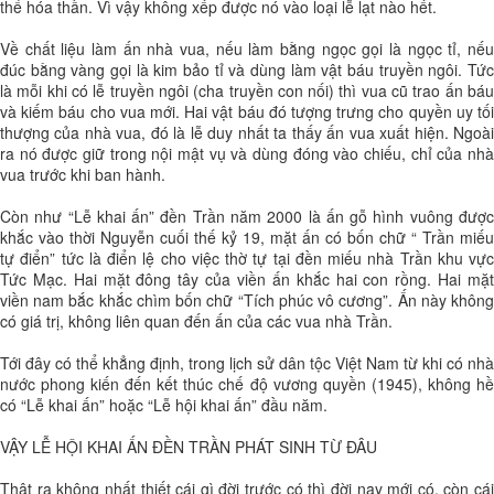
thể hóa thần. Vì vậy không xếp được nó vào loại lễ lạt nào hết.
Về chất liệu làm ấn nhà vua, nếu làm bằng ngọc gọi là ngọc tỉ, nếu
đúc bằng vàng gọi là kim bảo tỉ và dùng làm vật báu truyền ngôi. Tức
là mỗi khi có lễ truyền ngôi (cha truyền con nối) thì vua cũ trao ấn báu
và kiếm báu cho vua mới. Hai vật báu đó tượng trưng cho quyền uy tối
thượng của nhà vua, đó là lễ duy nhất ta thấy ấn vua xuất hiện. Ngoài
ra nó được giữ trong nội mật vụ và dùng đóng vào chiếu, chỉ của nhà
vua trước khi ban hành.
Còn như “Lễ khai ấn” đền Trần năm 2000 là ấn gỗ hình vuông được
khắc vào thời Nguyễn cuối thế kỷ 19, mặt ấn có bốn chữ “ Trần miếu
tự điển” tức là điển lệ cho việc thờ tự tại đền miếu nhà Trần khu vực
Tức Mạc. Hai mặt đông tây của viền ấn khắc hai con rồng. Hai mặt
viền nam bắc khắc chìm bốn chữ “Tích phúc vô cương”. Ấn này không
có giá trị, không liên quan đến ấn của các vua nhà Trần.
Tới đây có thể khẳng định, trong lịch sử dân tộc Việt Nam từ khi có nhà
nước phong kiến đến kết thúc chế độ vương quyền (1945), không hề
có “Lễ khai ấn” hoặc “Lễ hội khai ấn” đầu năm.
VẬY LỄ HỘI KHAI ẤN ĐỀN TRẦN PHÁT SINH TỪ ĐÂU
Thật ra không nhất thiết cái gì đời trước có thì đời nay mới có, còn cái