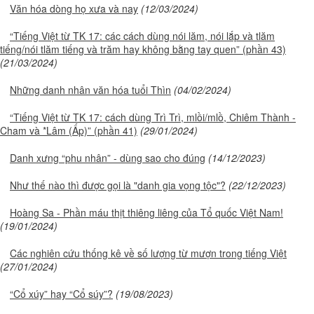
Văn hóa dòng họ xưa và nay
(12/03/2024)
“Tiếng Việt từ TK 17: các cách dùng nói lăm, nói lắp và tlăm
tiếng/nói tlăm tiếng và trăm hay không bằng tay quen” (phần 43)
(21/03/2024)
Những danh nhân văn hóa tuổi Thìn
(04/02/2024)
“Tiếng Việt từ TK 17: cách dùng Trì Trì, mlồi/mlồ, Chiêm Thành -
Cham và *Lâm (Ấp)” (phần 41)
(29/01/2024)
Danh xưng “phu nhân” - dùng sao cho đúng
(14/12/2023)
Như thế nào thì được gọi là "danh gia vọng tộc"?
(22/12/2023)
Hoàng Sa - Phần máu thịt thiêng liêng của Tổ quốc Việt Nam!
(19/01/2024)
Các nghiên cứu thống kê về số lượng từ mượn trong tiếng Việt
(27/01/2024)
“Cổ xúy” hay “Cổ súy”?
(19/08/2023)