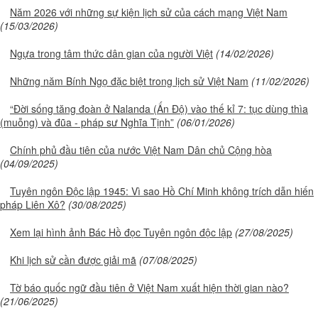
Năm 2026 với những sự kiện lịch sử của cách mạng Việt Nam
(15/03/2026)
Ngựa trong tâm thức dân gian của người Việt
(14/02/2026)
Những năm Bính Ngọ đặc biệt trong lịch sử Việt Nam
(11/02/2026)
“Đời sống tăng đoàn ở Nalanda (Ấn Độ) vào thế kỉ 7: tục dùng thìa
(muỗng) và đũa - pháp sư Nghĩa Tịnh”
(06/01/2026)
Chính phủ đầu tiên của nước Việt Nam Dân chủ Cộng hòa
(04/09/2025)
Tuyên ngôn Độc lập 1945: Vì sao Hồ Chí Minh không trích dẫn hiến
pháp Liên Xô?
(30/08/2025)
Xem lại hình ảnh Bác Hồ đọc Tuyên ngôn độc lập
(27/08/2025)
Khi lịch sử cần được giải mã
(07/08/2025)
Tờ báo quốc ngữ đầu tiên ở Việt Nam xuất hiện thời gian nào?
(21/06/2025)