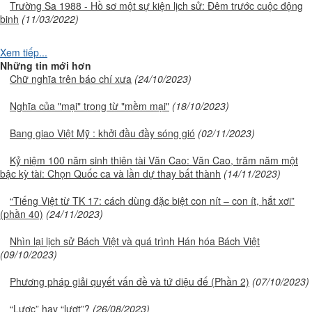
Trường Sa 1988 - Hồ sơ một sự kiện lịch sử: Đêm trước cuộc động
binh
(11/03/2022)
Xem tiếp...
Những tin mới hơn
Chữ nghĩa trên báo chí xưa
(24/10/2023)
Nghĩa của "mại" trong từ "mềm mại"
(18/10/2023)
Bang giao Việt Mỹ : khởi đầu đầy sóng gió
(02/11/2023)
Kỷ niệm 100 năm sinh thiên tài Văn Cao: Văn Cao, trăm năm một
bậc kỳ tài: Chọn Quốc ca và lần dự thay bất thành
(14/11/2023)
“Tiếng Việt từ TK 17: cách dùng đặc biệt con nít – con ít, hắt xơi”
(phần 40)
(24/11/2023)
Nhìn lại lịch sử Bách Việt và quá trình Hán hóa Bách Việt
(09/10/2023)
Phương pháp giải quyết vấn đề và tứ diệu đế (Phần 2)
(07/10/2023)
“Lược” hay “lượt”?
(26/08/2023)