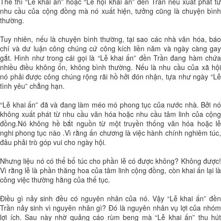
Thế thì “Lễ khai ấn” hoặc “Lễ hội khai ấn” đền Trần nếu xuất phát từ
nhu cầu của cộng đồng mà nó xuất hiện, tưởng cũng là chuyện bình
thường.
Tuy nhiên, nếu là chuyện bình thường, tại sao các nhà văn hóa, báo
chí và dư luận công chúng cứ công kích liền năm và ngày càng gay
gắt. Hình như trong cái gọi là “Lễ khai ấn” đền Trần đang hàm chứa
nhiều điều không ổn, không bình thường. Nếu là nhu cầu của xã hội
nó phải được công chúng rộng rãi hồ hởi đón nhận, tựa như ngày “Lễ
tình yêu” chẳng hạn.
“Lễ khai ấn” đã và đang làm méo mó phong tục của nước nhà. Bởi nó
không xuất phát từ nhu cầu văn hóa hoặc nhu cầu tâm linh của cộng
đồng.Nó không hề bắt nguồn từ một truyền thống văn hóa hoặc lễ
nghi phong tục nào .Vì rằng ấn chương là việc hành chính nghiêm túc,
đâu phải trò góp vui cho ngày hội.
Nhưng liệu nó có thể bổ túc cho phần lễ có được không? Không được!
Vì rằng lễ là phần thăng hoa của tâm linh cộng đồng, còn khai ấn lại là
công việc thường hằng của thế tục.
Điều gì nảy sinh đều có nguyên nhân của nó. Vậy “Lễ khai ấn” đền
Trần nảy sinh vì nguyên nhân gì? Đó là nguyên nhân vụ lợi của nhóm
lợi ích. Sau này nhờ quảng cáo rùm beng mà “Lễ khai ấn” thu hút