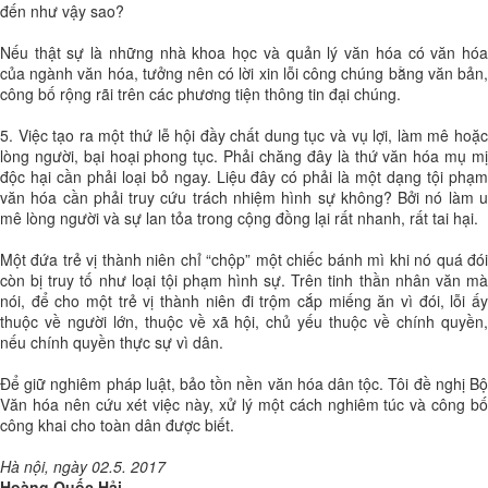
đến như vậy sao?
Nếu thật sự là những nhà khoa học và quản lý văn hóa có văn hóa
của ngành văn hóa, tưởng nên có lời xin lỗi công chúng bằng văn bản,
công bố rộng rãi trên các phương tiện thông tin đại chúng.
5. Việc tạo ra một thứ lễ hội đầy chất dung tục và vụ lợi, làm mê hoặc
lòng người, bại hoại phong tục. Phải chăng đây là thứ văn hóa mụ mị
độc hại cần phải loại bỏ ngay. Liệu đây có phải là một dạng tội phạm
văn hóa cần phải truy cứu trách nhiệm hình sự không? Bởi nó làm u
mê lòng người và sự lan tỏa trong cộng đồng lại rất nhanh, rất tai hại.
Một đứa trẻ vị thành niên chỉ “chộp” một chiếc bánh mì khi nó quá đói
còn bị truy tố như loại tội phạm hình sự. Trên tinh thần nhân văn mà
nói, để cho một trẻ vị thành niên đi trộm cắp miếng ăn vì đói, lỗi ấy
thuộc về người lớn, thuộc về xã hội, chủ yếu thuộc về chính quyền,
nếu chính quyền thực sự vì dân.
Để giữ nghiêm pháp luật, bảo tồn nền văn hóa dân tộc. Tôi đề nghị Bộ
Văn hóa nên cứu xét việc này, xử lý một cách nghiêm túc và công bố
công khai cho toàn dân được biết.
Hà nội, ngày 02.5. 2017
Hoàng Quốc Hải