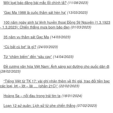
Một loạt báo đăng bài mắc lỗi chính tả?
(11/08/2023)
'Gạc Ma 1988 là cuộc thảm sát hèn hạ'
(13/03/2023)
100 năm ngày sinh tư lệnh huyền thoại Đồng Sỹ Nguyên (1.3.1923
- 1.3.2023): Chiến thắng mưa bom bão đạn
(01/03/2023)
35 năm vụ thảm sát Gạc Ma
(14/03/2023)
“Cù bất cù bơ” là gì?
(24/03/2023)
Từ “châm biếm” đến “sâu cay”
(14/04/2023)
Đề cương văn hóa Việt Nam: Ánh sáng soi đường cho quốc dân đi
(28/02/2023)
“Tiếng Việt từ TK 17: vài ghi nhận thêm về thì giá, trao đổi tiền bạc
các loại, lợi – lời – lãi … (phần 21C)”
(22/02/2023)
Hoàng Sa – nỗi đau trong trái tim ta
(18/01/2024)
Loạn 12 sứ quân: Lịch sử từ phe chiến thắng
(07/02/2023)