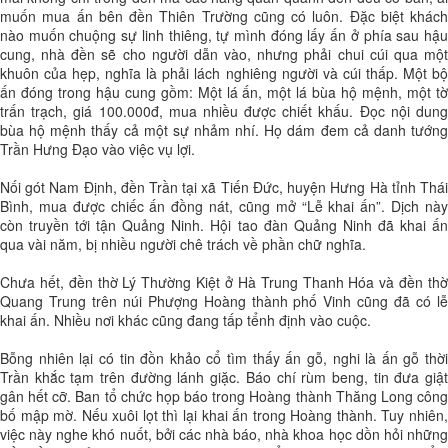
muốn mua ấn bên đền Thiên Trường cũng có luôn. Đặc biệt khách
nào muốn chuộng sự linh thiêng, tự mình đóng lấy ấn ở phía sau hậu
cung, nhà đền sẽ cho người dẫn vào, nhưng phải chui cúi qua một
khuôn của hẹp, nghĩa là phải lách nghiêng người và cúi thấp. Một bộ
ấn đóng trong hậu cung gồm: Một lá ấn, một lá bùa hộ mệnh, một tờ
trấn trạch, giá 100.000đ, mua nhiều được chiết khấu. Đọc nội dung
bùa hộ mệnh thấy cả một sự nhảm nhí. Họ dám đem cả danh tướng
Trần Hưng Đạo vào việc vụ lợi.
Nối gót Nam Định, đền Trần tại xã Tiến Đức, huyện Hưng Hà tỉnh Thái
Bình, mua được chiếc ấn đồng nát, cũng mở “Lễ khai ấn”. Dịch này
còn truyền tới tận Quảng Ninh. Hội tao đàn Quảng Ninh đã khai ấn
qua vài năm, bị nhiều người chê trách về phần chữ nghĩa.
Chưa hết, đền thờ Lý Thường Kiệt ở Hà Trung Thanh Hóa và đền thờ
Quang Trung trên núi Phượng Hoàng thành phố Vinh cũng đã có lễ
khai ấn. Nhiều nơi khác cũng đang tấp tểnh định vào cuộc.
Bỗng nhiên lại có tin đồn khảo cổ tìm thấy ấn gỗ, nghi là ấn gỗ thời
Trần khắc tạm trên đường lánh giặc. Báo chí rùm beng, tin đưa giật
gân hết cỡ. Ban tổ chức họp báo trong Hoàng thành Thăng Long công
bố mập mờ. Nếu xuôi lọt thì lại khai ấn trong Hoàng thành. Tuy nhiên,
việc này nghe khó nuốt, bởi các nhà báo, nhà khoa học dồn hỏi những