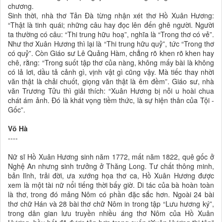
chương.
Sinh thời, nhà thơ Tản Đà từng nhận xét thơ Hồ Xuân Hương:
“Thật là tinh quái; những câu hay đọc lên đến ghê người. Người
ta thường có câu: “Thi trung hữu hoạ”, nghĩa là “Trong thơ có vẻ”.
Như thơ Xuân Hương thì lại là “Thi trung hữu quỷ”, tức “Trong thơ
có quỷ”. Còn Giáo sư Lê Quảng Hàm, chẳng rõ khen rõ khen hay
chê, rằng: “Trong suốt tập thơ của nàng, không mấy bài là không
có lả lơi, dầu tả cảnh gì, vịnh vật gì cũng vậy. Mà tiếc thay nhời
văn thật là chải chuốt, giọng văn thật là êm đềm”. Giáo sư, nhà
văn Trương Tửu thì giải thích: “Xuân Hương bị nỗi u hoài chua
chát ám ảnh. Đó là khát vọng tiềm thức, là sự hiện thân của Tội -
Gốc”.
Võ Hà
----
Nữ sĩ Hồ Xuân Hương sinh năm 1772, mất năm 1822, quê gốc ở
Nghệ An nhưng sinh trưởng ở Thăng Long. Tư chất thông minh,
bản lĩnh, trải đời, ưa xướng họa thơ ca, Hồ Xuân Hương được
xem là một tài nữ nổi tiếng thời bấy giờ. Di tác của bà hoàn toàn
là thơ, trong đó mảng Nôm có phần đặc sắc hơn. Ngoài 24 bài
thơ chữ Hán và 28 bài thơ chữ Nôm in trong tập “Lưu hương ký”,
trong dân gian lưu truyền nhiều áng thơ Nôm của Hồ Xuân