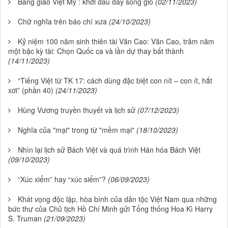
Bang giao Việt Mỹ : khởi đầu đầy sóng gió
(02/11/2023)
Chữ nghĩa trên báo chí xưa
(24/10/2023)
Kỷ niệm 100 năm sinh thiên tài Văn Cao: Văn Cao, trăm năm
một bậc kỳ tài: Chọn Quốc ca và lần dự thay bất thành
(14/11/2023)
“Tiếng Việt từ TK 17: cách dùng đặc biệt con nít – con ít, hắt
xơi” (phần 40)
(24/11/2023)
Hùng Vương truyền thuyết và lịch sử
(07/12/2023)
Nghĩa của "mại" trong từ "mềm mại"
(18/10/2023)
Nhìn lại lịch sử Bách Việt và quá trình Hán hóa Bách Việt
(09/10/2023)
“Xúc xiểm” hay “xúc siểm”?
(06/09/2023)
Khát vọng độc lập, hòa bình của dân tộc Việt Nam qua những
bức thư của Chủ tịch Hồ Chí Minh gửi Tổng thống Hoa Kì Harry
S. Truman
(21/09/2023)