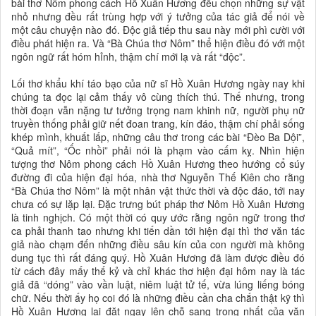
bài thơ Nôm phong cách Hồ Xuân Hương đều chọn những sự vật
nhỏ nhưng đều rất trùng hợp với ý tưởng của tác giả để nói về
một câu chuyện nào đó. Độc giả tiếp thu sau này mới phì cười với
điều phát hiện ra. Và “Bà Chúa thơ Nôm” thể hiện điều đó với một
ngôn ngữ rất hóm hỉnh, thậm chí mới lạ và rất “độc”.
Lối thơ khẩu khí táo bạo của nữ sĩ Hồ Xuân Hương ngày nay khi
chúng ta đọc lại cảm thấy vô cùng thích thú. Thế nhưng, trong
thời đoạn vẫn nặng tư tưởng trọng nam khinh nữ, người phụ nữ
truyền thống phải giữ nết đoan trang, kín đáo, thậm chí phải sống
khép mình, khuất lấp, những câu thơ trong các bài “Đèo Ba Dội”,
“Quả mít”, “Ốc nhồi” phải nói là phạm vào cấm kỵ. Nhìn hiện
tượng thơ Nôm phong cách Hồ Xuân Hương theo hướng cổ súy
đường đi của hiện đại hóa, nhà thơ Nguyễn Thế Kiên cho rằng
“Bà Chúa thơ Nôm” là một nhân vật thức thời và độc đáo, tới nay
chưa có sự lặp lại. Đặc trưng bút pháp thơ Nôm Hồ Xuân Hương
là tinh nghịch. Có một thời có quy ước rằng ngôn ngữ trong thơ
ca phải thanh tao nhưng khi tiến dần tới hiện đại thì thơ văn tác
giả nào chạm đến những điều sâu kín của con người mà không
dung tục thì rất đáng quý. Hồ Xuân Hương đã làm được điều đó
từ cách đây mấy thế kỷ và chỉ khác thơ hiện đại hôm nay là tác
giả đã “dóng” vào vần luật, niêm luật tử tế, vừa lúng liếng bóng
chữ. Nếu thời ấy họ coi đó là những điều cần cha chắn thật kỹ thì
Hồ Xuân Hương lại đặt ngay lên chỗ sang trọng nhất của văn