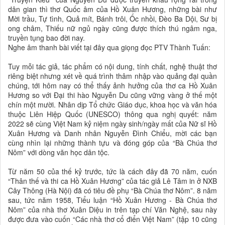
dân gian thì thơ Quốc âm của Hồ Xuân Hương, những bài như
Mời trầu, Tự tình, Quả mít, Bánh trôi, Ốc nhồi, Đèo Ba Dội, Sư bị
ong châm, Thiếu nữ ngủ ngày cũng được thích thú ngâm nga,
truyền tụng bao đời nay.
Nghe âm thanh bài viết tại đây qua giọng đọc PTV Thành Tuấn:
Tuy mỗi tác giả, tác phẩm có nội dung, tính chất, nghệ thuật thơ
riêng biệt nhưng xét về quá trình thâm nhập vào quảng đại quần
chúng, tới hôm nay có thể thấy ảnh hưởng của thơ ca Hồ Xuân
Hương so với Đại thi hào Nguyễn Du cũng vững vàng ở thế một
chín một mười. Nhân dịp Tổ chức Giáo dục, khoa học và văn hóa
thuộc Liên Hiệp Quốc (UNESCO) thông qua nghị quyết: năm
2022 sẽ cùng Việt Nam kỷ niệm ngày sinh/ngày mất của Nữ sĩ Hồ
Xuân Hương và Danh nhân Nguyễn Đình Chiểu, mời các bạn
cùng nhìn lại những thành tựu và đóng góp của “Bà Chúa thơ
Nôm” với dòng văn học dân tộc.
Từ năm 50 của thế kỷ trước, tức là cách đây đã 70 năm, cuốn
“Thân thế và thi ca Hồ Xuân Hương” của tác giả Lê Tâm in ở NXB
Cây Thông (Hà Nội) đã có tiêu đề phụ “Bà Chúa thơ Nôm”. 8 năm
sau, tức năm 1958, Tiểu luận “Hồ Xuân Hương - Bà Chúa thơ
Nôm” của nhà thơ Xuân Diệu in trên tạp chí Văn Nghệ, sau này
được đưa vào cuốn “Các nhà thơ cổ điển Việt Nam” (tập 10 cũng