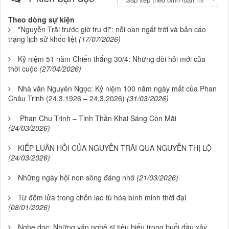
Theo dòng sự kiện
"Nguyễn Trãi trước giờ tru di": nỗi oan ngất trời và bản cáo
trạng lịch sử khốc liệt
(17/07/2026)
Kỷ niệm 51 năm Chiến thắng 30/4: Những đòi hỏi mới của
thời cuộc
(27/04/2026)
Nhà văn Nguyên Ngọc: Kỷ niệm 100 năm ngày mất của Phan
Châu Trinh (24.3.1926 – 24.3.2026)
(31/03/2026)
Phan Chu Trinh – Tinh Thần Khai Sáng Còn Mãi
(24/03/2026)
KIẾP LUÂN HỒI CỦA NGUYỄN TRÃI QUA NGUYỄN THỊ LỘ
(24/03/2026)
Những ngày hội non sông đáng nhớ
(21/03/2026)
Từ đốm lửa trong chốn lao tù hóa bình minh thời đại
(08/01/2026)
Nghe đọc: Những văn nghệ sĩ tiêu biểu trong buổi đầu xây