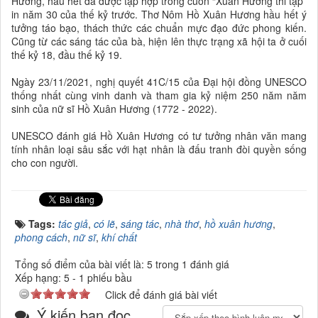
Hương, hầu hết đã được tập hợp trong cuốn “Xuân Hương thi tập”
in năm 30 của thế kỷ trước. Thơ Nôm Hồ Xuân Hương hầu hết ý
tưởng táo bạo, thách thức các chuẩn mực đạo đức phong kiến.
Cũng từ các sáng tác của bà, hiện lên thực trạng xã hội ta ở cuối
thế kỷ 18, đầu thế kỷ 19.
Ngày 23/11/2021, nghị quyết 41C/15 của Đại hội đồng UNESCO
thống nhất cùng vinh danh và tham gia kỷ niệm 250 năm năm
sinh của nữ sĩ Hồ Xuân Hương (1772 - 2022).
UNESCO đánh giá Hồ Xuân Hương có tư tưởng nhân văn mang
tính nhân loại sâu sắc với hạt nhân là đấu tranh đòi quyền sống
cho con người.
Tags:
tác giả
,
có lẽ
,
sáng tác
,
nhà thơ
,
hồ xuân hương
,
phong cách
,
nữ sĩ
,
khí chất
Tổng số điểm của bài viết là: 5 trong 1 đánh giá
Xếp hạng:
5
-
1
phiếu bầu
Click để đánh giá bài viết
Ý kiến bạn đọc