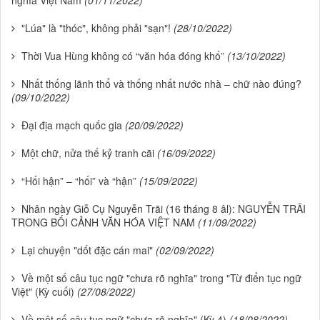
nghĩa Việt Nam
(01/11/2022)
"Lúa" là "thóc", không phải "sạn"!
(28/10/2022)
Thời Vua Hùng không có “văn hóa đóng khố”
(13/10/2022)
Nhất thống lãnh thổ và thống nhất nước nhà – chữ nào đúng?
(09/10/2022)
Đại địa mạch quốc gia
(20/09/2022)
Một chữ, nửa thế kỷ tranh cãi
(16/09/2022)
“Hối hận” – “hối” và “hận”
(15/09/2022)
Nhân ngày Giỗ Cụ Nguyễn Trãi (16 tháng 8 âl): NGUYỄN TRÃI
TRONG BỐI CẢNH VĂN HÓA VIỆT NAM
(11/09/2022)
Lại chuyện "dốt đặc cán mai"
(02/09/2022)
Về một số câu tục ngữ "chưa rõ nghĩa" trong "Từ điển tục ngữ
Việt" (Kỳ cuối)
(27/08/2022)
Về một số câu tục ngữ "chưa rõ nghĩa" (Kỳ 4)
(18/08/2022)