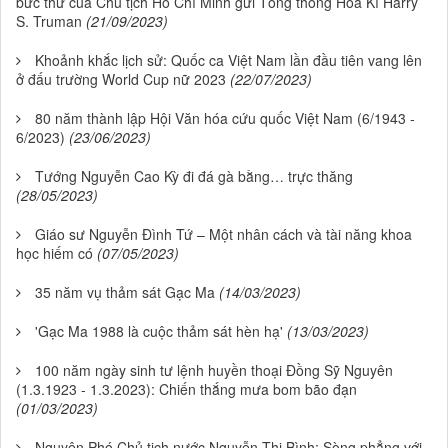
bức thư của Chủ tịch Hồ Chí Minh gửi Tổng thống Hoa Kì Harry
S. Truman
(21/09/2023)
Khoảnh khắc lịch sử: Quốc ca Việt Nam lần đầu tiên vang lên
ở đấu trường World Cup nữ 2023
(22/07/2023)
80 năm thành lập Hội Văn hóa cứu quốc Việt Nam (6/1943 -
6/2023)
(23/06/2023)
Tướng Nguyễn Cao Kỳ đi đá gà bằng… trực thăng
(28/05/2023)
Giáo sư Nguyễn Đình Tứ – Một nhân cách và tài năng khoa
học hiếm có
(07/05/2023)
35 năm vụ thảm sát Gạc Ma
(14/03/2023)
'Gạc Ma 1988 là cuộc thảm sát hèn hạ'
(13/03/2023)
100 năm ngày sinh tư lệnh huyền thoại Đồng Sỹ Nguyên
(1.3.1923 - 1.3.2023): Chiến thắng mưa bom bão đạn
(01/03/2023)
Nguyên Phó Chủ tịch nước Nguyễn Thị Bình: Sòng phẳng với