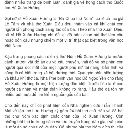
dành nhiều trang để bình luận, đánh giá về hong cách thơ Quốc
âm Hồ Xuân Hương.
Gọi nữ sĩ Hồ Xuân Hương là “Bà Chúa thơ Nôm”, có lẽ cả tác giả
Lê Tâm và nhà thơ Xuân Diệu đều nhằm vào cả khí chất con
người lẫn phong cách sáng tác của bà. Theo nhà thơ Xuân Diệu,
nữ sĩ Hồ Xuân Hương chỉ để lại độ năm chục bài thơ tám câu
hoặc bốn câu nhưng chiếm một vị trí thật đặc biệt trong văn học
Việt Nam.
Đặc trưng phong cách diễn ý thơ Nôm Hồ Xuân Hương là mượn
cảnh, mượn vật để ẩn dụ về câu chuyện, thái độ và số phận con
người qua đôi mắt của một người phụ nữ tài năng, bản lĩnh và
cũng là cá biệt trong xã hội đương thời. Qua góc nhìn hiện tượng
và khẩu khí thơ ca, Nhà Phê bình văn học Đỗ Ngọc Yên cho rằng
Hồ Xuân Hương là một hiện tượng đặc biệt. Trước tiên là ở con
người cá nhân và nhân thân không rõ ràng. Hậu thế đã tốn rất
nhiều bút mực để tìm kiếm nguồn gốc của bà.
Cho đến nay chỉ có phát hiện của Nhà nghiên cứu Trần Thanh
Mại về tập thơ Lưu Hương ký gồm 24 bài thơ chữ Hán và 28 bài
thơ chữ Nôm xác định chắc chắn của Hồ Xuân Hương. Còn
những bài thơ in trong sách và lưu truyền trong dân gian vẫn còn
là một ẩn số chưa có lời đáp. Có những bài thơ Nôm đích thị của