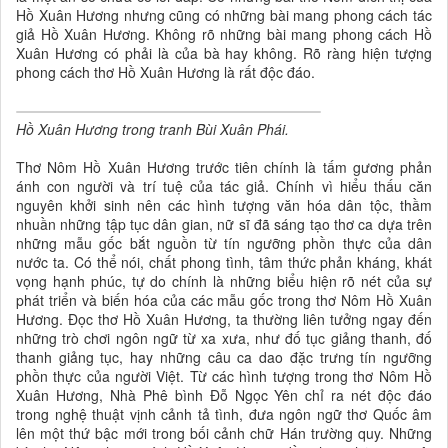
Hồ Xuân Hương nhưng cũng có những bài mang phong cách tác
giả Hồ Xuân Hương. Không rõ những bài mang phong cách Hồ
Xuân Hương có phải là của bà hay không. Rõ ràng hiện tượng
phong cách thơ Hồ Xuân Hương là rất độc đáo.
Hồ Xuân Hương trong tranh Bùi Xuân Phái.
Thơ Nôm Hồ Xuân Hương trước tiên chính là tấm gương phản
ánh con người và trí tuệ của tác giả. Chính vì hiểu thấu căn
nguyên khởi sinh nên các hình tượng văn hóa dân tộc, thầm
nhuần những tập tục dân gian, nữ sĩ đã sáng tạo thơ ca dựa trên
những mẫu gốc bắt nguồn từ tín ngưỡng phồn thực của dân
nước ta. Có thể nói, chất phong tình, tâm thức phản kháng, khát
vọng hạnh phúc, tự do chính là những biểu hiện rõ nét của sự
phát triển và biến hóa của các mẫu gốc trong thơ Nôm Hồ Xuân
Hương. Đọc thơ Hồ Xuân Hương, ta thường liên tưởng ngay đến
những trò chơi ngôn ngữ từ xa xưa, như đố tục giảng thanh, đố
thanh giảng tục, hay những câu ca dao đặc trưng tín ngưỡng
phồn thực của người Việt. Từ các hình tượng trong thơ Nôm Hồ
Xuân Hương, Nhà Phê bình Đỗ Ngọc Yên chỉ ra nét độc đáo
trong nghệ thuật vịnh cảnh tả tình, đưa ngôn ngữ thơ Quốc âm
lên một thứ bậc mới trong bối cảnh chữ Hán trường quy. Những