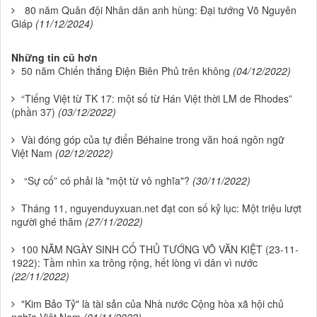
80 năm Quân đội Nhân dân anh hùng: Đại tướng Võ Nguyên
Giáp
(11/12/2024)
Những tin cũ hơn
50 năm Chiến thắng Điện Biên Phủ trên không
(04/12/2022)
“Tiếng Việt từ TK 17: một số từ Hán Việt thời LM de Rhodes”
(phần 37)
(03/12/2022)
Vài đóng góp của tự điển Béhaine trong văn hoá ngôn ngữ
Việt Nam
(02/12/2022)
“Sự cố” có phải là "một từ vô nghĩa"?
(30/11/2022)
Tháng 11, nguyenduyxuan.net đạt con số kỷ lục: Một triệu lượt
người ghé thăm
(27/11/2022)
100 NĂM NGÀY SINH CỐ THỦ TƯỚNG VÕ VĂN KIỆT (23-11-
1922): Tầm nhìn xa trông rộng, hết lòng vì dân vì nước
(22/11/2022)
"Kim Bảo Tỷ" là tài sản của Nhà nước Cộng hòa xã hội chủ