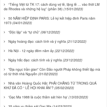
“Tiếng Việt từ TK 17: cách dùng vợ lẻ, lặng lẻ … vào thời LM
de Rhodes và những hệ luỵ” (phần 38)
(15/01/2023)
50 NĂM HIỆP ĐỊNH PARIS: Lễ ký kết hiệp đinh Paris năm
1973
(04/01/2023)
“Độc lập” và “tự chủ”
(06/12/2022)
Ngày hoàng đạo: cách tính và ý nghĩa
(21/12/2022)
Hà Nội - 12 ngày đêm năm ấy
(22/12/2022)
Ngày hắc đạo: cách tính và ý nghĩa
(23/12/2022)
"Địa ngục trần gian" Côn Đảo người Pháp không thiết lập mà
có từ thời nhà Nguyễn
(01/02/2023)
Nhà văn Hoàng Quốc Hải: PHẢI CHĂNG TỪ TRONG QUÁ
KHỨ ĐÃ CÓ “ LỄ HỘI KHAI ẤN”?
(05/02/2023)
'Gạc Ma 1988 là cuộc thảm sát hèn hạ'
(13/03/2023)
35 năm vụ thảm sát Gạc Ma
(14/03/2023)