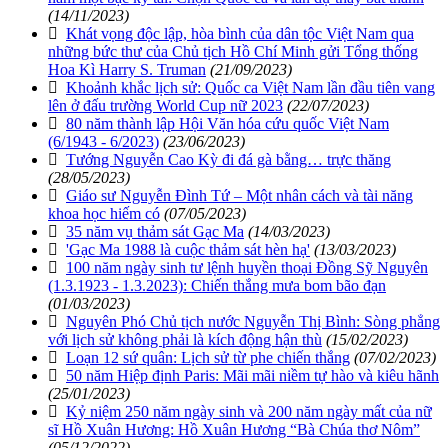
(14/11/2023)
Khát vọng độc lập, hòa bình của dân tộc Việt Nam qua
những bức thư của Chủ tịch Hồ Chí Minh gửi Tổng thống
Hoa Kì Harry S. Truman
(21/09/2023)
Khoảnh khắc lịch sử: Quốc ca Việt Nam lần đầu tiên vang
lên ở đấu trường World Cup nữ 2023
(22/07/2023)
80 năm thành lập Hội Văn hóa cứu quốc Việt Nam
(6/1943 - 6/2023)
(23/06/2023)
Tướng Nguyễn Cao Kỳ đi đá gà bằng… trực thăng
(28/05/2023)
Giáo sư Nguyễn Đình Tứ – Một nhân cách và tài năng
khoa học hiếm có
(07/05/2023)
35 năm vụ thảm sát Gạc Ma
(14/03/2023)
'Gạc Ma 1988 là cuộc thảm sát hèn hạ'
(13/03/2023)
100 năm ngày sinh tư lệnh huyền thoại Đồng Sỹ Nguyên
(1.3.1923 - 1.3.2023): Chiến thắng mưa bom bão đạn
(01/03/2023)
Nguyên Phó Chủ tịch nước Nguyễn Thị Bình: Sòng phẳng
với lịch sử không phải là kích động hận thù
(15/02/2023)
Loạn 12 sứ quân: Lịch sử từ phe chiến thắng
(07/02/2023)
50 năm Hiệp định Paris: Mãi mãi niềm tự hào và kiêu hãnh
(25/01/2023)
Kỷ niệm 250 năm ngày sinh và 200 năm ngày mất của nữ
sĩ Hồ Xuân Hương: Hồ Xuân Hương “Bà Chúa thơ Nôm”
(05/12/2022)