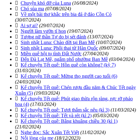
Chuyện khó đỡ của Luna
(16/08/2024)
Chó sủa ma
(07/08/2024)
Về một bài thơ khằc trên bia đá ở đảo Cồn Cỏ
(30/07/2024)
Ai sợ ai?
(29/07/2024)
Người làm vườn tí hon
(19/07/2024)
Tượng nữ thần Tự do bị sét đánh
(13/07/2024)
Sinh nhật Luna: Chào đời tại Ban Mê
(10/07/2024)
Sinh nhật Luna: Phôi thai từ Hàn Quốc
(09/07/2024)
Miền quê hội tụ tình Đất Nước
(27/04/2024)
Đến Đà Lạt Mê, ngắm phố phường Ban Mê
(03/04/2024)
Kể chuyện Tết quê: Hồn quê còn không? (kỳ 7)
(31/03/2024)
Kể chuyện Tết quê: Mừng thọ người cao tuổi (6)
(24/03/2024)
Kể chuyện Tết quê: Chén rượu đầu năm & Chúc Tết ngày
Xuân (5)
(19/03/2024)
Kể chuyện Tết quê: Phút giao thừa rộn ràng, rực rỡ pháo
hoa (4)
(17/03/2024)
Kể chuyện Tết quê: Tươi thắm sắc nêu (kì 3)
(11/03/2024)
Kể chuyện Tết quê: Tết và rét (kì 2)
(05/03/2024)
Kể chuyện Tết quê: Bâng khuâng chiều 30 (kì 1)
(21/02/2024)
Nghe đọc: Sắc Xuân Tết Việt
(11/02/2024)
Nỗi lòng của mẹ
(18/12/2023)