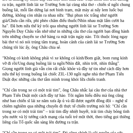
ra trận, người lính lái xe Trường Sơn lại cùng nhà thơ - chiến sĩ ngồi chung
buồng lái, mỗi lần dừng lại nơi binh trạm, mặt mày ai nấy lem luốc bụi
đường, không còn nhận ra nhau nữa: “Bụi phun tóc trắng như người
già/Chưa cần rửa, phì phèo châm điếu thuốc/Nhìn nhau mặt lấm cười ha
ha”. Đã hơn nửa thế kỷ trôi qua nhưng người lính lái xe Trường Sơn
Nguyễn Duy Châu vẫn nhớ như in những câu thơ của người bạn đồng hành
trên những chuyến xe chở hàng ra mặt trận ngày nào. Tôi thuộc lòng ngay
bài thơ vì nó nói trúng tâm trạng, hoàn cảnh của cánh lái xe Trường Sơn
chúng tôi lúc ấy, ông Châu chia sẻ.
“Không có kính không phải vì xe không có kính/Bom giật, bom rung kính
vỡ đi rồi/Ung dung buồng lái ta ngồi/Nhìn đất, nhìn trời, nhìn thẳng”.
Giọng người lính già vẫn còn rất chắc khỏe và đầy tự tin như cách đây hơn
nửa thế kỷ trong buồng lái chiếc ZIL-130 ngồi nghe nhà thơ Phạm Tiến
Duật đọc những câu thơ tắm mình trong khói lửa chiến tranh.
“Chỉ cần trong xe có một trái tim”, ông Châu nhắc lại câu thơ của nhà thơ
Phạm Tiến Duật một cách đầy tự hào. Tôi ngầm hiểu điều mà ông cũng
như bao chiến sĩ lái xe năm xưa ấp ủ và đã được người đồng đội – nghệ sĩ
chiêm nghiệm qua những chuyến đi thực tế chiến trường nói hộ: “Chỉ cần
trong xe có một trái tim” – trái tim đầy nhiệt huyết, trái tim cháy bỏng tình
yêu nước và lý tưởng cách mạng của tuổi trẻ một thời, theo tiếng gọi thiêng
liêng của Tổ quốc sẵn sàng lên đường ra trận.
“Chỉ cần trong xe có một trái tim”. Đó cũng chính là cội nguồn của sức