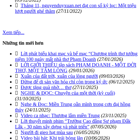
Tháng 11, nguyenduyxuan.net đạt con số kỷ lục: Một triệu
lượt người ghé thăm
(27/11/2022)
Xem tiếp...
Những tin mới hơn
Lời phát biểu khai mạc và bế mạc “Chương trình thơ tưởng
niệm 100 ngày mất nhà thơ Phạm Doanh
(27/01/2026)
LỜI GIỚI THIỆU tập sách PHẠM DOANH - MỘT ĐỜI
THƠ, MỘT TẤM LÒNG
(29/01/2026)
Xuân của đất trời, xuân của lòng người
(09/03/2026)
Đừng để di sản văn hóa chỉ còn trong ký ức
(06/12/2025)
Được tặng quà nhờ… thơ
(27/11/2025)
NGHE & ĐỌC: Chuyện của một thời (kỳ cuối)
(31/10/2025)
Nghe & Đọc: Miền Trung oằn mình trong cơn đại hồng
thủy
(24/11/2025)
Video ca nhạc: Thương lắm miền Trung
(23/11/2025)
Lời thuyết minh phim “Trường Cao đẳng Sư phạm Đắk
Lắk - 30 năm xây dựng và phát triển”
(07/05/2026)
Người đi gieo hạt mùa sau
(16/05/2026)
Video bài hát: Khi trái bóng lăn
(10/06/2026)