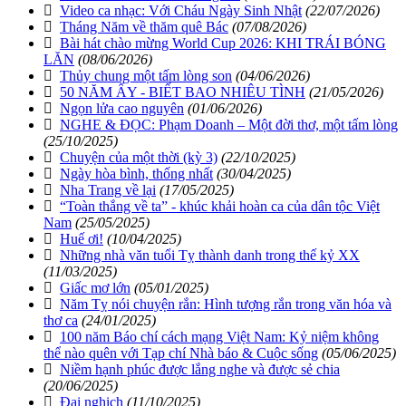
Video ca nhạc: Với Cháu Ngày Sinh Nhật
(22/07/2026)
Tháng Năm về thăm quê Bác
(07/08/2026)
Bài hát chào mừng World Cup 2026: KHI TRÁI BÓNG
LĂN
(08/06/2026)
Thủy chung một tấm lòng son
(04/06/2026)
50 NĂM ẤY - BIẾT BAO NHIÊU TÌNH
(21/05/2026)
Ngọn lửa cao nguyên
(01/06/2026)
NGHE & ĐỌC: Phạm Doanh – Một đời thơ, một tấm lòng
(25/10/2025)
Chuyện của một thời (kỳ 3)
(22/10/2025)
Ngày hòa bình, thống nhất
(30/04/2025)
Nha Trang về lại
(17/05/2025)
“Toàn thắng về ta” - khúc khải hoàn ca của dân tộc Việt
Nam
(25/05/2025)
Huế ơi!
(10/04/2025)
Những nhà văn tuổi Tỵ thành danh trong thế kỷ XX
(11/03/2025)
Giấc mơ lớn
(05/01/2025)
Năm Tỵ nói chuyện rắn: Hình tượng rắn trong văn hóa và
thơ ca
(24/01/2025)
100 năm Báo chí cách mạng Việt Nam: Kỷ niệm không
thể nào quên với Tạp chí Nhà báo & Cuộc sống
(05/06/2025)
Niềm hạnh phúc được lắng nghe và được sẻ chia
(20/06/2025)
Đại nghịch
(11/10/2025)