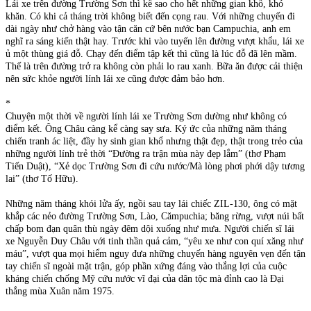
Lái xe trên đường Trường Sơn thì kể sao cho hết những gian khổ, khó
khăn. Có khi cả tháng trời không biết đến cọng rau. Với những chuyến đi
dài ngày như chở hàng vào tận căn cứ bên nước bạn Campuchia, anh em
nghĩ ra sáng kiến thật hay. Trước khi vào tuyến lên đường vượt khẩu, lái xe
ủ một thùng giá đỗ. Chạy đến điểm tập kết thì cũng là lúc đỗ đã lên mầm.
Thế là trên đường trở ra không còn phải lo rau xanh. Bữa ăn được cải thiện
nên sức khỏe người lính lái xe cũng được đảm bảo hơn.
*
Chuyện một thời về người lính lái xe Trường Sơn dường như không có
điểm kết. Ông Châu càng kể càng say sưa. Ký ức của những năm tháng
chiến tranh ác liệt, đầy hy sinh gian khổ nhưng thật đẹp, thật trong trẻo của
những người lính trẻ thời “Đường ra trận mùa này đẹp lắm” (thơ Phạm
Tiến Duật), “Xẻ dọc Trường Sơn đi cứu nước/Mà lòng phơi phới dậy tương
lai” (thơ Tố Hữu).
Những năm tháng khói lửa ấy, ngồi sau tay lái chiếc ZIL-130, ông có mặt
khắp các nẻo đường Trường Sơn, Lào, Cămpuchia; băng rừng, vượt núi bất
chấp bom đạn quân thù ngày đêm dội xuống như mưa. Người chiến sĩ lái
xe Nguyễn Duy Châu với tinh thần quả cảm, “yêu xe như con quí xăng như
máu”, vượt qua mọi hiểm nguy đưa những chuyến hàng nguyên vẹn đến tận
tay chiến sĩ ngoài mặt trận, góp phần xứng đáng vào thắng lợi của cuộc
kháng chiến chống Mỹ cứu nước vĩ đại của dân tộc mà đỉnh cao là Đại
thắng mùa Xuân năm 1975.