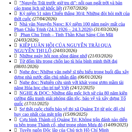
"Nguyễn Trãi trước giờ tru di": nỗi oan ngất trời và bản
cáo trạng lịch sử khốc liệt
(17/07/2026)
Kỷ niệm 51 năm Chiến thắng 30/4: Những đòi hỏi mới của
thời cuộc
(27/04/2026)
Nhà văn Nguyên Ngọc: Kỷ niệm 100 năm ngày mất của
Phan Châu Trinh (24.3.1926 – 24.3.2026)
(31/03/2026)
Phan Chu Trinh – Tinh Thần Khai Sáng Còn Mãi
(24/03/2026)
KIẾP LUÂN HỒI CỦA NGUYỄN TRÃI QUA
NGUYỄN THỊ LỘ
(24/03/2026)
Những ngày hội non sông đáng nhớ
(21/03/2026)
Từ đốm lửa trong chốn lao tù hóa bình minh thời đại
(08/01/2026)
Nghe đọc: Những văn nghệ sĩ tiêu biểu trong buổi đầu xây
dựng nhà nước dân chủ nhân dân
(06/01/2026)
Nghe đọc: Nghiên cứu sinh với khát vọng ươm mầm tài
năng Hóa học cho trí tuệ Việt
(24/12/2025)
NGHE & ĐỌC: Những dấu mốc lịch sử của 80 năm kiên
cường đấu tranh giải phóng dân tộc, bảo vệ và xây dựng Tổ
quốc
(17/11/2025)
Sự thật cuộc chiến bảo vệ thị xã Quảng Trị từ góc độ chỉ
huy cao nhất của mặt trận
(15/09/2025)
Cựu bình Thành cổ Quảng Trị: Không trận đánh nào diễn
ra bên trong Thành cổ, như trong phim Mưa đỏ
(14/09/2025)
Tuyên ngôn Độc lập của Chủ tịch Hồ Chí Minh