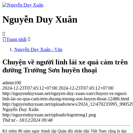
Nguyễn Duy Xuân
Trang nhất
Nguyễn Duy Xuân - Văn
Chuyện về người lính lái xe quả cảm trên
đường Trường Sơn huyền thoại
admin100
2024-12-23T07:45:12+07:00
2024-12-23T07:45:12+07:00
http://nguyenduyxuan.net/nguyen-duy-xuan-van/chuyen-ve-nguoi-
linh-lai-xe-qua-cam-tren-duong-truong-son-huyen-thoai-12486.html
http://nguyenduyxuan.net/uploads/news/2024_12/470235995_990
Nguyễn Duy Xuân
http://nguyenduyxuan.net/uploads/logotrong1.png
Thứ tư - 18/12/2024 09:48
Kỷ niệm 80 năm ngày thành lập Quân đội nhân dân Việt Nam cũng là dịp