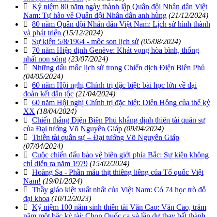
Kỷ niệm 80 năm ngày thành lập Quân đội Nhân dân Việt
Nam: Tự hào về Quân đội Nhân dân anh hùng
(21/12/2024)
80 năm Quân đội Nhân dân Việt Nam: Lịch sử hình thành
và phát triển
(15/12/2024)
Sự kiện 5/8/1964 - mốc son lịch sử
(05/08/2024)
70 năm Hiệp định Genève: Khát vọng hòa bình, thống
nhất non sông
(23/07/2024)
Những dấu mốc lịch sử trong Chiến dịch Điện Biên Phủ
(04/05/2024)
60 năm Hội nghị Chính trị đặc biệt: bài học lớn về đại
đoàn kết dân tộc
(21/04/2024)
60 năm Hội nghị Chính trị đặc biệt: Diên Hồng của thế kỷ
XX
(18/04/2024)
Chiến thắng Điện Biên Phủ khẳng định thiên tài quân sự
của Đại tướng Võ Nguyên Giáp
(09/04/2024)
Thiên tài quân sự – Đại tướng Võ Nguyên Giáp
(07/04/2024)
Cuộc chiến đấu bảo vệ biên giới phía Bắc: Sự kiện không
chỉ diễn ra năm 1979
(15/02/2024)
Hoàng Sa - Phần máu thịt thiêng liêng của Tổ quốc Việt
Nam!
(19/01/2024)
Thầy giáo kiệt xuất nhất của Việt Nam: Có 74 học trò đỗ
đại khoa
(10/12/2023)
Kỷ niệm 100 năm sinh thiên tài Văn Cao: Văn Cao, trăm
năm một bậc kỳ tài: Chọn Quốc ca và lần dự thay bất thành