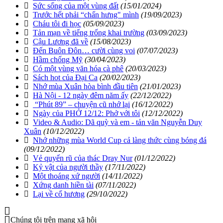
Sức sống của một vùng đất
(15/01/2024)
Trước hết phải “chấn hưng" mình
(19/09/2023)
Cháu tôi đi học
(05/09/2023)
Tản mạn về tiếng trống khai trường
(03/09/2023)
Cậu Lương đã về
(15/08/2023)
Đến Buôn Đôn… cười cùng voi
(07/07/2023)
Hầm chống Mỹ
(30/04/2023)
Có một vùng văn hóa cà phê
(20/03/2023)
Sách hot của Đại Ca
(20/02/2023)
Nhớ mùa Xuân hòa bình đầu tiên
(21/01/2023)
Hà Nội - 12 ngày đêm năm ấy
(22/12/2022)
“Phút 89” – chuyện cũ nhớ lại
(16/12/2022)
Ngày của PHỞ 12/12: Phở với tôi
(12/12/2022)
Video & Audio: Dã quỳ và em - tản văn Nguyễn Duy
Xuân
(10/12/2022)
Nhớ những mùa World Cup cả làng thức cùng bóng đá
(09/12/2022)
Vẻ quyến rũ của thác Dray Nur
(01/12/2022)
Kỷ vật của người thầy
(17/11/2022)
Một thoáng xứ người
(14/11/2022)
Xứng danh hiền tài
(07/11/2022)
Lại về cố hương
(29/10/2022)
Chúng tôi trên mạng xã hội