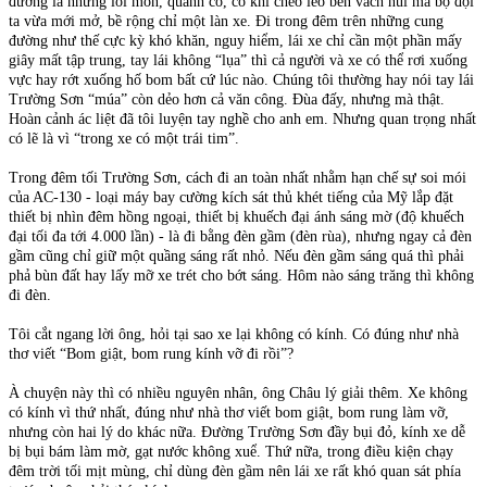
đường là những lối mòn, quanh co, có khi cheo leo bên vách núi mà bộ đội
ta vừa mới mở, bề rộng chỉ một làn xe. Đi trong đêm trên những cung
đường như thế cực kỳ khó khăn, nguy hiểm, lái xe chỉ cần một phần mấy
giây mất tập trung, tay lái không “lụa” thì cả người và xe có thể rơi xuống
vực hay rớt xuống hố bom bất cứ lúc nào. Chúng tôi thường hay nói tay lái
Trường Sơn “múa” còn dẻo hơn cả văn công. Đùa đấy, nhưng mà thật.
Hoàn cảnh ác liệt đã tôi luyện tay nghề cho anh em. Nhưng quan trọng nhất
có lẽ là vì “trong xe có một trái tim”.
Trong đêm tối Trường Sơn, cách đi an toàn nhất nhằm hạn chế sự soi mói
của AC-130 - loại máy bay cường kích sát thủ khét tiếng của Mỹ lắp đặt
thiết bị nhìn đêm hồng ngoại, thiết bị khuếch đại ánh sáng mờ (độ khuếch
đại tối đa tới 4.000 lần) - là đi bằng đèn gầm (đèn rùa), nhưng ngay cả đèn
gầm cũng chỉ giữ một quầng sáng rất nhỏ. Nếu đèn gầm sáng quá thì phải
phả bùn đất hay lấy mỡ xe trét cho bớt sáng. Hôm nào sáng trăng thì không
đi đèn.
Tôi cắt ngang lời ông, hỏi tại sao xe lại không có kính. Có đúng như nhà
thơ viết “Bom giật, bom rung kính vỡ đi rồi”?
À chuyện này thì có nhiều nguyên nhân, ông Châu lý giải thêm. Xe không
có kính vì thứ nhất, đúng như nhà thơ viết bom giật, bom rung làm vỡ,
nhưng còn hai lý do khác nữa. Đường Trường Sơn đầy bụi đỏ, kính xe dễ
bị bụi bám làm mờ, gạt nước không xuể. Thứ nữa, trong điều kiện chạy
đêm trời tối mịt mùng, chỉ dùng đèn gầm nên lái xe rất khó quan sát phía