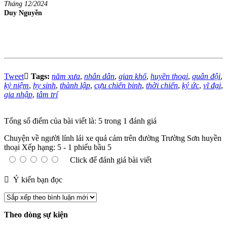
Tháng 12/2024
Duy Nguyễn
Tweet
Tags:
năm xưa
,
nhân dân
,
gian khổ
,
huyền thoại
,
quân đội
,
kỷ niệm
,
hy sinh
,
thành lập
,
cựu chiến binh
,
thời chiến
,
ký ức
,
vĩ đại
,
gia nhập
,
tâm trí
Tổng số điểm của bài viết là: 5 trong 1 đánh giá
Chuyện về người lính lái xe quả cảm trên đường Trường Sơn huyền
thoại
Xếp hạng:
5
-
1
phiếu bầu
5
Click để đánh giá bài viết
Ý kiến bạn đọc
Theo dòng sự kiện