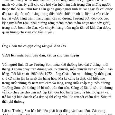
mạnh vô biên, lý giải cho câu hỏi vẫn luôn ám ảnh trong đầu những người
thuộc thế hệ sau như tôi: Điều gì đã giúp người lính lái xe ngày ấy chỉ được
đào tạo cấp tốc một tháng trong điều kiện chiến tranh ác liệt mà vẫn chắc
tay lái vượt hàng trăm, hàng ngàn cây số đường Trường Sơn đèo dốc cực
kỳ nguy hiểm (đâu phải đường rộng thênh thênh thảm nhựa như bây giờ?)
trong mưa bom bão đạn, vận chuyển hàng trăm ngàn tấn vũ khí, đạn dược,
quân lương chi viện cho tiền tuyến?
Ông Châu trò chuyện cùng tác giả. Ảnh DN
Vượt lên mưa bom bão đạn, tất cả cho tiền tuyến
Với người lính lái xe Trường Sơn, mùa khô thường kéo dài 7 tháng, mỗi
tháng 30 đêm chạy trên đường với 15 chuyến, mỗi chuyến vận chuyển 5 tấn
hàng. Tôi lái xe từ 1969 đến 1972 – ông Châu tâm sự - chừng ấy thời gian,
chú cứ nhân lên là ra số tấn hàng hóa. Mà kể cũng lạ thật, chả hiểu sao
trong suốt chừng ấy năm trời cầm vô lăng, rong ruổi khắp mọi nẻo đường
Trường Sơn, tôi không hề bị một trận ốm nào. Cũng có lần bị sốt rét nhưng
vẫn cố chạy xe cho đến nơi tập kết, đợi bốc hàng xong là tức tốc quay về,
trở lại đại bản doanh của đơn vị thì cũng vừa lúc cơn sốt chấm dứt. Sức trẻ
thật phi thường.
Lái xe Trường Sơn hầu hết đều phải hoạt động vào ban đêm. Các cung