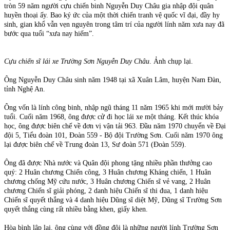
tròn 59 năm người cựu chiến binh Nguyễn Duy Châu gia nhập đội quân
huyền thoại ấy. Bao ký ức của một thời chiến tranh vệ quốc vĩ đại, đầy hy
sinh, gian khổ vẫn vẹn nguyên trong tâm trí của người lính năm xưa nay đã
bước qua tuổi “xưa nay hiếm”.
Cựu chiến sĩ lái xe Trường Sơn Nguyễn Duy Châu
. Ảnh chụp lại.
Ông Nguyễn Duy Châu sinh năm 1948 tại xã Xuân Lâm, huyện Nam Đàn,
tỉnh Nghệ An.
Ông vốn là lính công binh, nhập ngũ tháng 11 năm 1965 khi mới mười bảy
tuổi. Cuối năm 1968, ông được cử đi học lái xe một tháng. Kết thúc khóa
học, ông được biên chế về đơn vị vận tải 963. Đầu năm 1970 chuyển về Đại
đội 5, Tiểu đoàn 101, Đoàn 559 - Bộ đội Trường Sơn. Cuối năm 1970 ông
lại được biên chế về Trung đoàn 13, Sư đoàn 571 (Đoàn 559).
Ông đã được Nhà nước và Quân đội phong tặng nhiều phần thưởng cao
quý: 2 Huân chương Chiến công, 3 Huân chương Kháng chiến, 1 Huân
chương chống Mỹ cứu nước, 3 Huân chương Chiến sĩ vẻ vang, 2 Huân
chương Chiến sĩ giải phóng, 2 danh hiệu Chiến sĩ thi đua, 1 danh hiệu
Chiến sĩ quyết thắng và 4 danh hiệu Dũng sĩ diệt Mỹ, Dũng sĩ Trường Sơn
quyết thắng cùng rất nhiều bằng khen, giấy khen.
Hòa bình lập lại, ông cùng với đồng đội là những người lính Trường Sơn