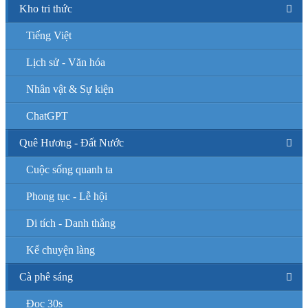
Kho tri thức
Tiếng Việt
Lịch sử - Văn hóa
Nhân vật & Sự kiện
ChatGPT
Quê Hương - Đất Nước
Cuộc sống quanh ta
Phong tục - Lễ hội
Di tích - Danh thắng
Kể chuyện làng
Cà phê sáng
Đọc 30s