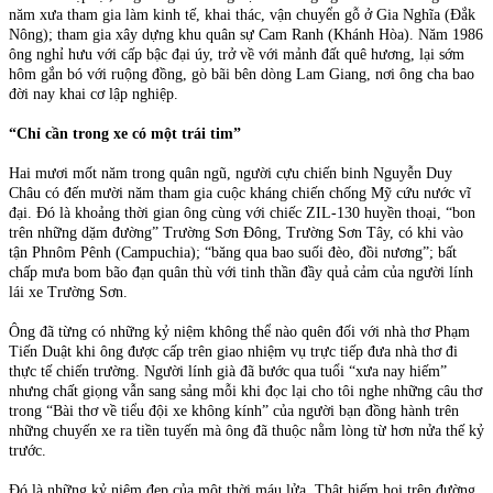
năm xưa tham gia làm kinh tế, khai thác, vận chuyển gỗ ở Gia Nghĩa (Đắk
Nông); tham gia xây dựng khu quân sự Cam Ranh (Khánh Hòa). Năm 1986
ông nghỉ hưu với cấp bậc đại úy, trở về với mảnh đất quê hương, lại sớm
hôm gắn bó với ruộng đồng, gò bãi bên dòng Lam Giang, nơi ông cha bao
đời nay khai cơ lập nghiệp.
“Chỉ cần trong xe có một trái tim”
Hai mươi mốt năm trong quân ngũ, người cựu chiến binh Nguyễn Duy
Châu có đến mười năm tham gia cuộc kháng chiến chống Mỹ cứu nước vĩ
đại. Đó là khoảng thời gian ông cùng với chiếc ZIL-130 huyền thoại, “bon
trên những dặm đường” Trường Sơn Đông, Trường Sơn Tây, có khi vào
tận Phnôm Pênh (Campuchia); “băng qua bao suối đèo, đồi nương”; bất
chấp mưa bom bão đạn quân thù với tinh thần đầy quả cảm của người lính
lái xe Trường Sơn.
Ông đã từng có những kỷ niệm không thể nào quên đối với nhà thơ Phạm
Tiến Duật khi ông được cấp trên giao nhiệm vụ trực tiếp đưa nhà thơ đi
thực tế chiến trường. Người lính già đã bước qua tuổi “xưa nay hiếm”
nhưng chất giọng vẫn sang sảng mỗi khi đọc lại cho tôi nghe những câu thơ
trong “Bài thơ về tiểu đội xe không kính” của người bạn đồng hành trên
những chuyến xe ra tiền tuyến mà ông đã thuộc nằm lòng từ hơn nửa thế kỷ
trước.
Đó là những kỷ niệm đẹp của một thời máu lửa. Thật hiếm hoi trên đường