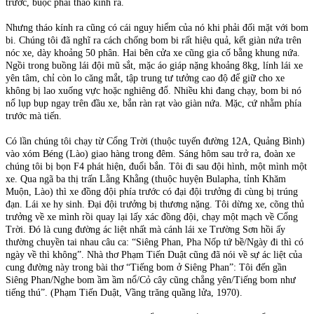
trước, buộc phải tháo kính ra.
Nhưng tháo kính ra cũng có cái nguy hiểm của nó khi phải đối mặt với bom
bi. Chúng tôi đã nghĩ ra cách chống bom bi rất hiệu quả, kết giàn nứa trên
nóc xe, dày khoảng 50 phân. Hai bên cửa xe cũng gia cố bằng khung nứa.
Ngồi trong buồng lái đội mũ sắt, mặc áo giáp nặng khoảng 8kg, lính lái xe
yên tâm, chỉ còn lo căng mắt, tập trung tư tưởng cao độ để giữ cho xe
không bị lao xuống vực hoặc nghiêng đổ. Nhiều khi đang chạy, bom bi nó
nổ lụp bụp ngay trên đầu xe, bắn ràn rạt vào giàn nứa. Mặc, cứ nhằm phía
trước mà tiến.
Có lần chúng tôi chạy từ Cổng Trời (thuộc tuyến đường 12A, Quảng Bình)
vào xóm Béng (Lào) giao hàng trong đêm. Sáng hôm sau trở ra, đoàn xe
chúng tôi bị bọn F4 phát hiện, đuổi bắn. Tôi đi sau đội hình, một mình một
xe. Qua ngã ba thị trấn Lằng Khằng (thuộc huyện Bulapha, tỉnh Khăm
Muộn, Lào) thì xe đồng đội phía trước có đại đội trưởng đi cùng bị trúng
đạn. Lái xe hy sinh. Đại đội trưởng bị thương nặng. Tôi dừng xe, cõng thủ
trưởng về xe mình rồi quay lại lấy xác đồng đội, chạy một mạch về Cổng
Trời. Đó là cung đường ác liệt nhất mà cánh lái xe Trường Sơn hồi ấy
thường chuyền tai nhau câu ca: “Siêng Phan, Pha Nốp tứ bề/Ngày đi thì có
ngày về thì không”. Nhà thơ Phạm Tiến Duật cũng đã nói về sự ác liệt của
cung đường này trong bài thơ “Tiếng bom ở Siêng Phan”: Tôi đến gần
Siêng Phan/Nghe bom ầm ầm nổ/Cỏ cây cũng chẳng yên/Tiếng bom như
tiếng thú”. (Phạm Tiến Duật, Vầng trăng quầng lửa, 1970).