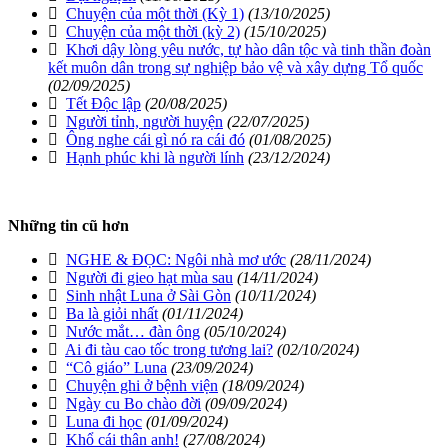
Chuyện của một thời (Kỳ 1)
(13/10/2025)
Chuyện của một thời (kỳ 2)
(15/10/2025)
Khơi dậy lòng yêu nước, tự hào dân tộc và tinh thần đoàn
kết muôn dân trong sự nghiệp bảo vệ và xây dựng Tổ quốc
(02/09/2025)
Tết Độc lập
(20/08/2025)
Người tỉnh, người huyện
(22/07/2025)
Ông nghe cái gì nó ra cái đó
(01/08/2025)
Hạnh phúc khi là người lính
(23/12/2024)
Những tin cũ hơn
NGHE & ĐỌC: Ngôi nhà mơ ước
(28/11/2024)
Người đi gieo hạt mùa sau
(14/11/2024)
Sinh nhật Luna ở Sài Gòn
(10/11/2024)
Ba là giỏi nhất
(01/11/2024)
Nước mắt… đàn ông
(05/10/2024)
Ai đi tàu cao tốc trong tương lai?
(02/10/2024)
“Cô giáo” Luna
(23/09/2024)
Chuyện ghi ở bệnh viện
(18/09/2024)
Ngày cu Bo chào đời
(09/09/2024)
Luna đi học
(01/09/2024)
Khổ cái thân anh!
(27/08/2024)