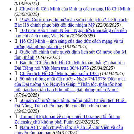
(01/09/2025)
Chuyến đi Côn Minh của lãnh tụ cách mạng Hồ Chí Minh
(23/08/2025)
1945: Cuộc nhảy dù mở màn sứ mệnh lịch sử, hé lộ cách
Bác Hồ chinh phục biệt đội đặc nhiệm Mỹ
(22/08/2025)
100 năm Báo Thanh Niên – Ngọn lửa khai sáng của nền
báo chí cách mạng Việt Nam
(27/06/2025)
Hồ Chí Minh – ánh sáng của đạo đức cách mạng và tư
tưởng giải phóng dân tộc
(19/06/2025)
Quốc hội chính thức quyết định lịch sử: Cả nước còn 34
tỉnh, thành
(12/06/2025)
Bản tin "Chiến dịch Hồ Chí Minh toàn thắng" phát trên
Đài Tiếng nói Việt Nam trưa 30/4/1975
(29/04/2025)
Chiến dịch Hồ Chí Minh, mùa xuân 1975
(14/04/2025)
50 năm thống nhất đất nước - Ngày 7/4/1975: Điện mật
của Đại tướng Võ Nguyên Giáp: “Thần tốc, thần tốc hơn
nữa, táo bạo, táo bạo hơn nữa... giải phóng miền Nam"
(07/04/2025)
50 năm đất nước hòa bình, thống nhất: Chiến dịch Huế -
Đà Nẵng, Trận chiến thay đổi cục diện chiến tranh
(19/03/2025)
Trump lật kịch bản về cuộc chiến Ukraine, đổ lỗi cho
Zelensky chứ không phải Putin
(21/02/2025)
Năm Ất Tỵ nói chuyện rắn: Kỳ án Lệ Chi Viên và câu
chuyện rắn báo oán
(04/01/2025)