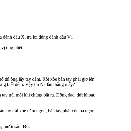
Na đánh dấu X, trả lời đúng đánh dấu V).
vị ông phết.
 thì ông lấy tay đếm. Rồi xòe bàn tay phải giơ lên.
không biết đếm. Vậy thì Na làm bằng mấy?
 tay trái mỗi khi chúng bật ra. Dõng dạc, dứt khoát.
àn tay trái xòe năm ngón, bàn tay phải xòe ba ngón.
m, mười sáu. Đó.