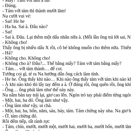
- Mấy? Tám với tám a hả?
- Đúng.
- Tám với tám thì thành mười lăm!
Na cười vui vẻ:
- Sai! He he
- Ha ha. Sai à. Đâu nào?
- Sai!
- Sai à. Đâu. Lại thêm một dấu nhân nữa à. (Mỗi lần ông trả lời sai, 
- Không cho!
Thấy ông bị nhiều dấu X rồi, cô bé không muốn cho thêm nữa. Thiên 
- Hả?
- Không cho. Không cho!
- Không cho à? Đâu?... Thế bằng mấy? Tám với tám bằng mấy?
- Tám… với tám thành… để coi.
Tưởng coi gì, té ra Na hướng dẫn ông cách làm tính.
- He he. Ông thấy khi nào… Khi nào ông thấy tám với tám khi nào khó
- À khi nào khó thì lấy tay đếm a à. Ờ đúng rồi, ông quên rồi, ông 
- Ông… ông phải làm như thế này này.
Na nắm bàn tay trái lại, giơ cao lên. Ngón trỏ tay phải điểm từng ngón
- Một, hai, ba đó. Ông làm như vậy.
- Ông làm như vậy, ui chà.
- Một, hai, ba, bốn, năm, sáu, bảy, tám. Tám chừng này nha. Na giơ b
- Ờ, tám chừng đó.
Rồi đếm tiếp, rất rành rọt:
- Tám, chín, mười, mười một, mười hai, mười ba, mười bốn, mười lă