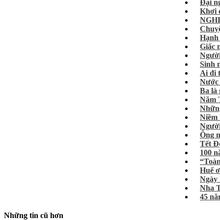
Đại n
Khơi 
NGHE
Chuyệ
Hạnh 
Giấc 
Người
Sinh 
Ai đi 
Nước
Ba là 
Năm T
Những
Niềm 
Người
Ông ng
Tết Đ
100 n
“Toàn
Huế ơ
Ngày 
Nha T
45 n
Những tin cũ hơn