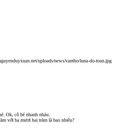
/nguyenduyxuan.net/uploads/news/vantho/luna-do-toan.jpg
hé. Ok, cô bé nhanh nhảu.
răm với ba mươi hai trăm là bao nhiêu?