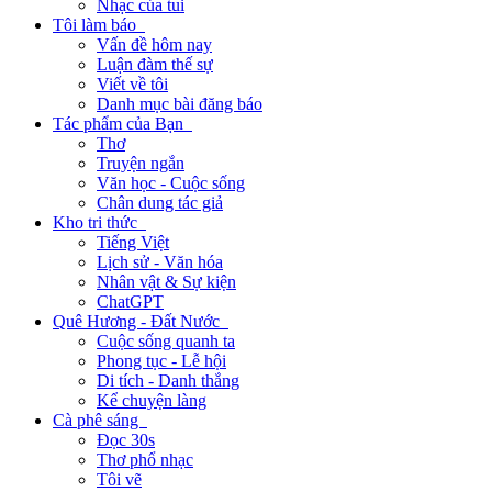
Nhạc của tui
Tôi làm báo
Vấn đề hôm nay
Luận đàm thế sự
Viết về tôi
Danh mục bài đăng báo
Tác phẩm của Bạn
Thơ
Truyện ngắn
Văn học - Cuộc sống
Chân dung tác giả
Kho tri thức
Tiếng Việt
Lịch sử - Văn hóa
Nhân vật & Sự kiện
ChatGPT
Quê Hương - Đất Nước
Cuộc sống quanh ta
Phong tục - Lễ hội
Di tích - Danh thắng
Kể chuyện làng
Cà phê sáng
Đọc 30s
Thơ phổ nhạc
Tôi vẽ