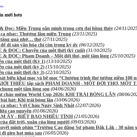
..
in mới hơn
& Đọc: Miền Trung oằn mình trong cơn đại hồng thủy
(24/11/202
 ca nhạc: Thương lắm miền Trung
(23/11/2025)
tặng quà nhờ… thơ
(27/11/2025)
để di sản văn hóa chỉ còn trong ký ức
(06/12/2025)
& ĐỌC: Chuyện của một thời (kỳ cuối)
(31/10/2025)
& ĐỌC: Phạm Doanh – Một đời thơ, một tấm lòng
(25/10/2025)
n của một thời (Kỳ 1)
(13/10/2025)
n của một thời (kỳ 2)
(15/10/2025)
n của một thời (kỳ 3)
(22/10/2025)
hát biểu khai mạc và bế mạc “Chương trình thơ tưởng niệm 100
GIỚI THIỆU tập sách PHẠM DOANH - MỘT ĐỜI THƠ, MỘT
chung một tấm lòng son
(04/06/2026)
hát chào mừng World Cup 2026: KHI TRÁI BÓNG LĂN
(08/06/20
bài hát: Khi trái bóng lăn
(10/06/2026)
 ca nhạc: Với Cháu Ngày Sinh Nhật
(22/07/2026)
lửa cao nguyên
(01/06/2026)
ĂM ẤY - BIẾT BAO NHIÊU TÌNH
(21/05/2026)
của đất trời, xuân của lòng người
(09/03/2026)
huyết minh phim “Trường Cao đẳng Sư phạm Đắk Lắk - 30 năm xâ
 đi gieo hạt mùa sau
(16/05/2026)