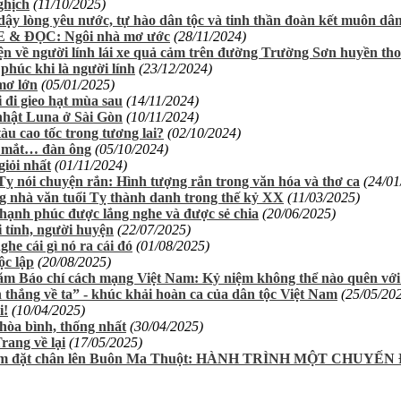
ghịch
(11/10/2025)
dậy lòng yêu nước, tự hào dân tộc và tinh thần đoàn kết muôn dâ
 & ĐỌC: Ngôi nhà mơ ước
(28/11/2024)
n về người lính lái xe quả cảm trên đường Trường Sơn huyền tho
phúc khi là người lính
(23/12/2024)
mơ lớn
(05/01/2025)
 đi gieo hạt mùa sau
(14/11/2024)
nhật Luna ở Sài Gòn
(10/11/2024)
tàu cao tốc trong tương lai?
(02/10/2024)
 mắt… đàn ông
(05/10/2024)
giỏi nhất
(01/11/2024)
ỵ nói chuyện rắn: Hình tượng rắn trong văn hóa và thơ ca
(24/01
 nhà văn tuổi Tỵ thành danh trong thế kỷ XX
(11/03/2025)
hạnh phúc được lắng nghe và được sẻ chia
(20/06/2025)
 tỉnh, người huyện
(22/07/2025)
he cái gì nó ra cái đó
(01/08/2025)
ộc lập
(20/08/2025)
ăm Báo chí cách mạng Việt Nam: Kỷ niệm không thể nào quên vớ
 thắng về ta” - khúc khải hoàn ca của dân tộc Việt Nam
(25/05/20
i!
(10/04/2025)
hòa bình, thống nhất
(30/04/2025)
rang về lại
(17/05/2025)
ăm đặt chân lên Buôn Ma Thuột: HÀNH TRÌNH MỘT CHUYẾN 