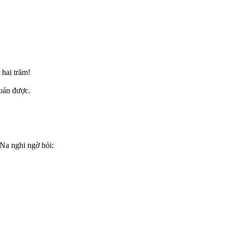
hai trăm!
đoán được.
Na nghi ngờ hỏi: