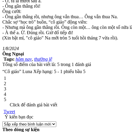
- Ô, ra là mười sáu à.
- Ông gần thắng rồi!
Ông cười:
- Ông gần thắng rồi, nhưng ông vẫn thua… Ông vẫn thua Na.
Chắc sợ “học trò” buồn, “cô giáo” động viên:
- Nhưng mà ông gần thắng rồi. Ông còn một… ông còn một số nữa l
- À thế a. Ừ. Đúng rồi. Giờ đố tiếp đi!
(Xin bật mí, "cô giáo" Na mới tròn 5 tuổi hồi tháng 7 vừa rồi).
1/8/2024
Ông Ngoại
Tags:
hôm nay
,
thường lệ
Tổng số điểm của bài viết là: 5 trong 1 đánh giá
“Cô giáo” Luna
Xếp hạng:
5
-
1
phiếu bầu
5
1
2
3
4
5
Click để đánh giá bài viết
Tweet
Ý kiến bạn đọc
Theo dòng sự kiện