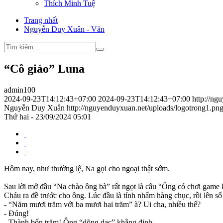
Thích Minh Tuệ
Trang nhất
Nguyễn Duy Xuân - Văn
“Cô giáo” Luna
admin100
2024-09-23T14:12:43+07:00
2024-09-23T14:12:43+07:00
http://ng
Nguyễn Duy Xuân
http://nguyenduyxuan.net/uploads/logotrong1.pn
Thứ hai - 23/09/2024 05:01
Hôm nay, như thường lệ, Na gọi cho ngoại thật sớm.
Sau lời mở đầu “Na chào ông bà” rất ngọt là câu “Ông có chơi game 
Cháu ra đề trước cho ông. Lúc đầu là tính nhẩm hàng chục, rồi lên số
- “Năm mươi trăm với ba mươi hai trăm” à? Ui cha, nhiều thế?
- Đúng!
- Thành bốn trăm! Ông “dõng dạc” khẳng định.