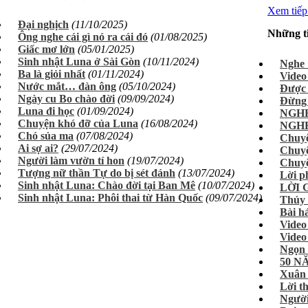
Xem tiếp.
Đại nghịch
(11/10/2025)
Những t
Ông nghe cái gì nó ra cái đó
(01/08/2025)
Giấc mơ lớn
(05/01/2025)
Sinh nhật Luna ở Sài Gòn
(10/11/2024)
Nghe 
Ba là giỏi nhất
(01/11/2024)
Video
Nước mắt… đàn ông
(05/10/2024)
Được 
Ngày cu Bo chào đời
(09/09/2024)
Đừng 
Luna đi học
(01/09/2024)
NGHE 
Chuyện khó đỡ của Luna
(16/08/2024)
NGHE 
Chó sủa ma
(07/08/2024)
Chuyệ
Ai sợ ai?
(29/07/2024)
Chuyệ
Người làm vườn tí hon
(19/07/2024)
Chuyệ
Tượng nữ thần Tự do bị sét đánh
(13/07/2024)
Lời p
Sinh nhật Luna: Chào đời tại Ban Mê
(10/07/2024)
LỜI 
Sinh nhật Luna: Phôi thai từ Hàn Quốc
(09/07/2024)
Thủy 
Bài 
Video 
Video
Ngọn 
50 N
Xuân 
Lời t
Người