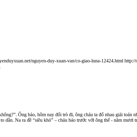
uyenduyxuan.net/nguyen-duy-xuan-van/co-giao-luna-12424.html
http:/
g
không?”. Ông bảo, hôm nay đổi trò đi, ông cháu ta đố nhau giải toán n
 to dần. Na ra đề “siêu khó” – cháu bảo trước với ông thế - năm mươi t