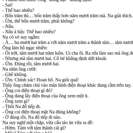
- Sai!
- Thế bao nhiêu?
- Bốn trăm thì… bốn trăm thấp hơn năm mươi trăm mà. Na giải thích.
- Ừm, thế bốn mươi trăm, phải không?
-
Nâu
.
-
Nâu
à bây. Thế bao nhiêu?
Na có vẻ suy ngẫm:
- À… ba mươi hai trăm a với năm mươi trăm a thành tám… tám mươi 
Ông làm bộ ngạc nhiên:
- Ôi trời, tám mươi hai trăm luôn. Ui cha ôi. Ra rứa làm sao mà ông 
- Nhưng mà tám mươi hai. Cô bé khẳng định dứt khoát.
- Ừm. Đúng rồi, tám mươi hai.
Na nhìn ông cười:
- Ghê không.
- Ừm. Chính xác! Hoan hô. Na giỏi quá!
Thấy ông chăm chú vào màn hình điện thoại khác đang cầm trên tay, 
- Ông coi điện thoại gì đó?
- Ông đang lấy điện thoại của ông xem một ti.
- Ông xem gì?
- Thôi Na đố tiếp đi.
- Ông coi điện thoại mặt Na đúng không?
- Ờ đúng rồi, Na đố tiếp đi nào.
Na suy nghĩ một chặp, vừa cắn táo ăn vừa ra đề:
- Hừm. Tám với tám thành cái gì?