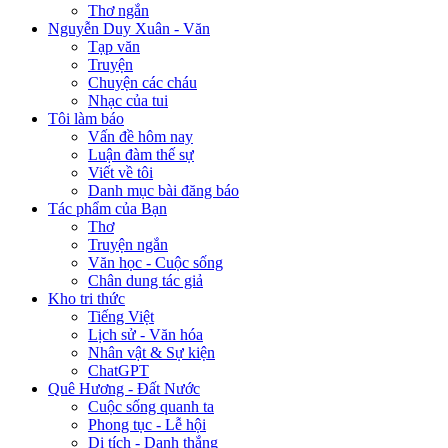
Thơ ngắn
Nguyễn Duy Xuân - Văn
Tạp văn
Truyện
Chuyện các cháu
Nhạc của tui
Tôi làm báo
Vấn đề hôm nay
Luận đàm thế sự
Viết về tôi
Danh mục bài đăng báo
Tác phẩm của Bạn
Thơ
Truyện ngắn
Văn học - Cuộc sống
Chân dung tác giả
Kho tri thức
Tiếng Việt
Lịch sử - Văn hóa
Nhân vật & Sự kiện
ChatGPT
Quê Hương - Đất Nước
Cuộc sống quanh ta
Phong tục - Lễ hội
Di tích - Danh thắng