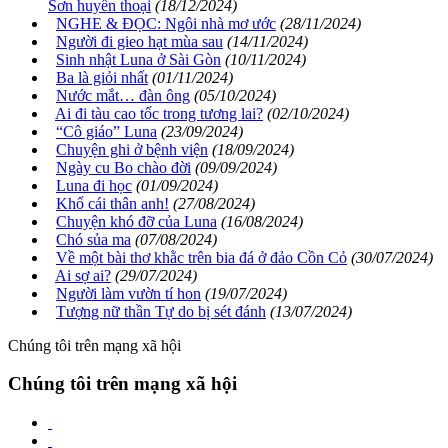
Sơn huyền thoại
(18/12/2024)
NGHE & ĐỌC: Ngôi nhà mơ ước
(28/11/2024)
Người đi gieo hạt mùa sau
(14/11/2024)
Sinh nhật Luna ở Sài Gòn
(10/11/2024)
Ba là giỏi nhất
(01/11/2024)
Nước mắt… đàn ông
(05/10/2024)
Ai đi tàu cao tốc trong tương lai?
(02/10/2024)
“Cô giáo” Luna
(23/09/2024)
Chuyện ghi ở bệnh viện
(18/09/2024)
Ngày cu Bo chào đời
(09/09/2024)
Luna đi học
(01/09/2024)
Khổ cái thân anh!
(27/08/2024)
Chuyện khó đỡ của Luna
(16/08/2024)
Chó sủa ma
(07/08/2024)
Về một bài thơ khằc trên bia đá ở đảo Cồn Cỏ
(30/07/2024)
Ai sợ ai?
(29/07/2024)
Người làm vườn tí hon
(19/07/2024)
Tượng nữ thần Tự do bị sét đánh
(13/07/2024)
Chúng tôi trên mạng xã hội
Chúng tôi trên mạng xã hội