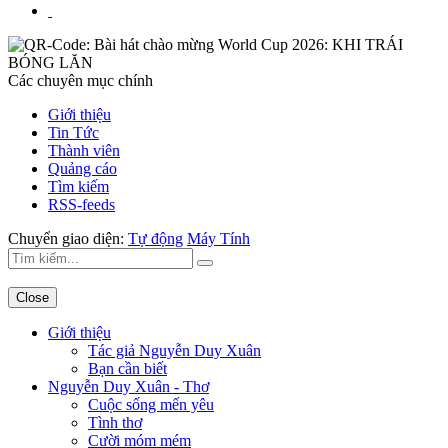
Các chuyên mục chính
Giới thiệu
Tin Tức
Thành viên
Quảng cáo
Tìm kiếm
RSS-feeds
Chuyển giao diện:
Tự động
Máy Tính
Close
Giới thiệu
Tác giả Nguyễn Duy Xuân
Bạn cần biết
Nguyễn Duy Xuân - Thơ
Cuộc sống mến yêu
Tình thơ
Cười móm mém