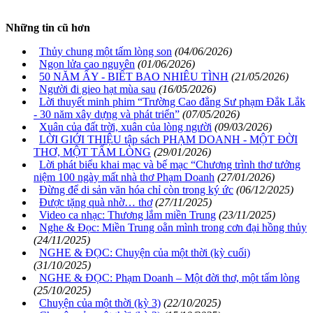
Những tin cũ hơn
Thủy chung một tấm lòng son
(04/06/2026)
Ngọn lửa cao nguyên
(01/06/2026)
50 NĂM ẤY - BIẾT BAO NHIÊU TÌNH
(21/05/2026)
Người đi gieo hạt mùa sau
(16/05/2026)
Lời thuyết minh phim “Trường Cao đẳng Sư phạm Đắk Lắk
- 30 năm xây dựng và phát triển”
(07/05/2026)
Xuân của đất trời, xuân của lòng người
(09/03/2026)
LỜI GIỚI THIỆU tập sách PHẠM DOANH - MỘT ĐỜI
THƠ, MỘT TẤM LÒNG
(29/01/2026)
Lời phát biểu khai mạc và bế mạc “Chương trình thơ tưởng
niệm 100 ngày mất nhà thơ Phạm Doanh
(27/01/2026)
Đừng để di sản văn hóa chỉ còn trong ký ức
(06/12/2025)
Được tặng quà nhờ… thơ
(27/11/2025)
Video ca nhạc: Thương lắm miền Trung
(23/11/2025)
Nghe & Đọc: Miền Trung oằn mình trong cơn đại hồng thủy
(24/11/2025)
NGHE & ĐỌC: Chuyện của một thời (kỳ cuối)
(31/10/2025)
NGHE & ĐỌC: Phạm Doanh – Một đời thơ, một tấm lòng
(25/10/2025)
Chuyện của một thời (kỳ 3)
(22/10/2025)