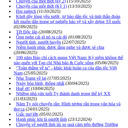
Chuyện của một thời (kỳ 2)
(15/10/2025)
Chuyện của một thời (Kỳ 1)
(13/10/2025)
Đại nghịch
(11/10/2025)
Khơi dậy lòng yêu nước, tự hào dân tộc và tinh thần đoàn
kết muôn dân trong sự nghiệp bảo vệ và xây dựng Tổ quốc
(02/09/2025)
Tết Độc lập
(20/08/2025)
Ông nghe cái gì nó ra cái đó
(01/08/2025)
Người tỉnh, người huyện
(22/07/2025)
Niềm hạnh phúc được lắng nghe và được sẻ chia
(20/06/2025)
100 năm Báo chí cách mạng Việt Nam: Kỷ niệm không thể
nào quên với Tạp chí Nhà báo & Cuộc sống
(05/06/2025)
“Toàn thắng về ta” - khúc khải hoàn ca của dân tộc Việt
Nam
(25/05/2025)
Nha Trang về lại
(17/05/2025)
Ngày hòa bình, thống nhất
(30/04/2025)
Huế ơi!
(10/04/2025)
Những nhà văn tuổi Tỵ thành danh trong thế kỷ XX
(11/03/2025)
Năm Tỵ nói chuyện rắn: Hình tượng rắn trong văn hóa và
thơ ca
(24/01/2025)
Giấc mơ lớn
(05/01/2025)
Hạnh phúc khi là người lính
(23/12/2024)
Chuyện về người lính lái xe quả cảm trên đường Trường