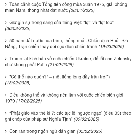
Toàn cảnh cuộc Tổng tiến công mùa xuân 1975, giải phóng
miền Nam, thống nhất đất nước
(06/04/2025)
Giữ gìn sự trong sáng của tiếng Việt: “lọt” và “lọt top”
(30/03/2025)
50 năm đất nước hòa bình, thống nhất: Chiến dịch Huế - Đà
Nẵng, Trận chiến thay đổi cục diện chiến tranh
(19/03/2025)
Trump lật kịch bản về cuộc chiến Ukraine, đổ lỗi cho Zelensky
chứ không phải Putin
(21/02/2025)
"Có thể nào quên?" – một tiếng lòng đầy trăn trở(*)
(18/02/2025)
Điều không thể và không nên làm với cuộc chiến biên giới
1979
(17/02/2025)
“Phật giáo vào thế kỉ 7: các tục lệ ‘ngược ngạo’ (điều 33) theo
ghi chép của pháp sư Nghĩa Tịnh”
(09/02/2025)
Con rắn trong ngôn ngữ dân gian
(05/02/2025)