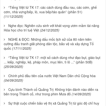
“Tiếng Việt từ TK 17: các cách dùng đầu rau, các cơm, ghế
cơm, nhà vưng/bếp, lò, vua bếp/táo quân” (phần 51)
(11/12/2025)
Nghe đọc: Nghiên cứu sinh với khát vọng ươm mầm tài năng
Hóa học cho trí tuệ Việt
(24/12/2025)
NGHE & ĐỌC: Những dấu mốc lịch sử của 80 năm kiên
cường đấu tranh giải phóng dân tộc, bảo vệ và xây dựng Tổ
quốc
(17/11/2025)
“Tiếng Việt từ TK 17: một số cách dùng như đạo bụt, giáo bụt
... kiếp, nghiệp, kệ, pháp môn, mục liên, tì lô ...” (phần 50B)
(25/09/2025)
Chính phủ đầu tiên của nước Việt Nam Dân chủ Cộng hòa
(04/09/2025)
Cựu bình Thành cổ Quảng Trị: Không trận đánh nào diễn ra
bên trong Thành cổ, như trong phim Mưa đỏ
(14/09/2025)
Sự thật cuộc chiến bảo vệ thị xã Quảng Trị từ góc độ chỉ huy