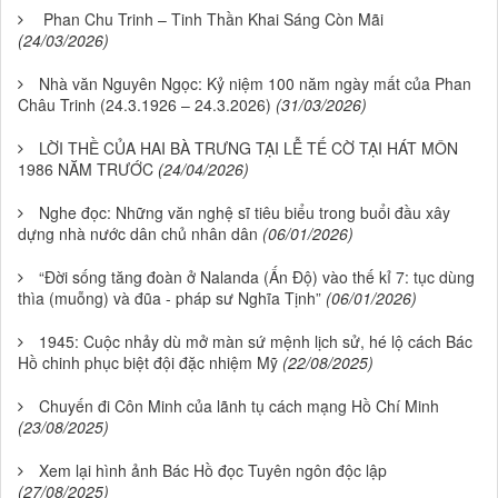
Phan Chu Trinh – Tinh Thần Khai Sáng Còn Mãi
(24/03/2026)
Nhà văn Nguyên Ngọc: Kỷ niệm 100 năm ngày mất của Phan
Châu Trinh (24.3.1926 – 24.3.2026)
(31/03/2026)
LỜI THỀ CỦA HAI BÀ TRƯNG TẠI LỄ TẾ CỜ TẠI HÁT MÔN
1986 NĂM TRƯỚC
(24/04/2026)
Nghe đọc: Những văn nghệ sĩ tiêu biểu trong buổi đầu xây
dựng nhà nước dân chủ nhân dân
(06/01/2026)
“Đời sống tăng đoàn ở Nalanda (Ấn Độ) vào thế kỉ 7: tục dùng
thìa (muỗng) và đũa - pháp sư Nghĩa Tịnh”
(06/01/2026)
1945: Cuộc nhảy dù mở màn sứ mệnh lịch sử, hé lộ cách Bác
Hồ chinh phục biệt đội đặc nhiệm Mỹ
(22/08/2025)
Chuyến đi Côn Minh của lãnh tụ cách mạng Hồ Chí Minh
(23/08/2025)
Xem lại hình ảnh Bác Hồ đọc Tuyên ngôn độc lập
(27/08/2025)