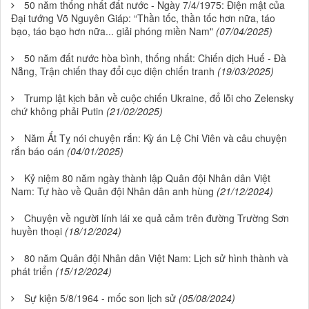
50 năm thống nhất đất nước - Ngày 7/4/1975: Điện mật của
Đại tướng Võ Nguyên Giáp: “Thần tốc, thần tốc hơn nữa, táo
bạo, táo bạo hơn nữa... giải phóng miền Nam"
(07/04/2025)
50 năm đất nước hòa bình, thống nhất: Chiến dịch Huế - Đà
Nẵng, Trận chiến thay đổi cục diện chiến tranh
(19/03/2025)
Trump lật kịch bản về cuộc chiến Ukraine, đổ lỗi cho Zelensky
chứ không phải Putin
(21/02/2025)
Năm Ất Tỵ nói chuyện rắn: Kỳ án Lệ Chi Viên và câu chuyện
rắn báo oán
(04/01/2025)
Kỷ niệm 80 năm ngày thành lập Quân đội Nhân dân Việt
Nam: Tự hào về Quân đội Nhân dân anh hùng
(21/12/2024)
Chuyện về người lính lái xe quả cảm trên đường Trường Sơn
huyền thoại
(18/12/2024)
80 năm Quân đội Nhân dân Việt Nam: Lịch sử hình thành và
phát triển
(15/12/2024)
Sự kiện 5/8/1964 - mốc son lịch sử
(05/08/2024)