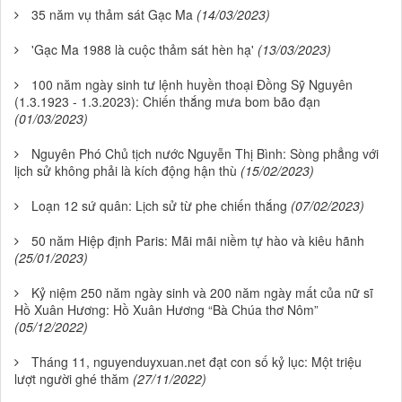
35 năm vụ thảm sát Gạc Ma
(14/03/2023)
'Gạc Ma 1988 là cuộc thảm sát hèn hạ'
(13/03/2023)
100 năm ngày sinh tư lệnh huyền thoại Đồng Sỹ Nguyên
(1.3.1923 - 1.3.2023): Chiến thắng mưa bom bão đạn
(01/03/2023)
Nguyên Phó Chủ tịch nước Nguyễn Thị Bình: Sòng phẳng với
lịch sử không phải là kích động hận thù
(15/02/2023)
Loạn 12 sứ quân: Lịch sử từ phe chiến thắng
(07/02/2023)
50 năm Hiệp định Paris: Mãi mãi niềm tự hào và kiêu hãnh
(25/01/2023)
Kỷ niệm 250 năm ngày sinh và 200 năm ngày mất của nữ sĩ
Hồ Xuân Hương: Hồ Xuân Hương “Bà Chúa thơ Nôm”
(05/12/2022)
Tháng 11, nguyenduyxuan.net đạt con số kỷ lục: Một triệu
lượt người ghé thăm
(27/11/2022)