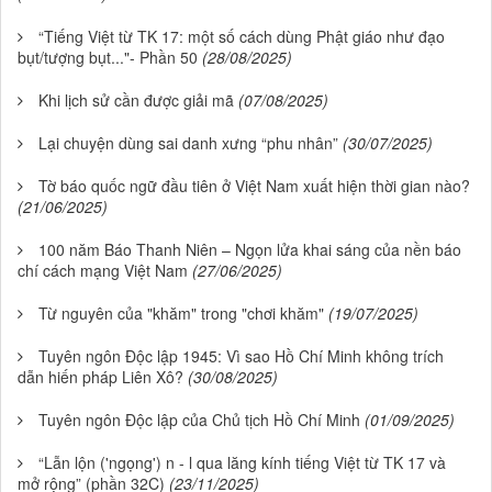
“Tiếng Việt từ TK 17: một số cách dùng Phật giáo như đạo
bụt/tượng bụt..."- Phần 50
(28/08/2025)
Khi lịch sử cần được giải mã
(07/08/2025)
Lại chuyện dùng sai danh xưng “phu nhân”
(30/07/2025)
Tờ báo quốc ngữ đầu tiên ở Việt Nam xuất hiện thời gian nào?
(21/06/2025)
100 năm Báo Thanh Niên – Ngọn lửa khai sáng của nền báo
chí cách mạng Việt Nam
(27/06/2025)
Từ nguyên của "khăm" trong "chơi khăm"
(19/07/2025)
Tuyên ngôn Độc lập 1945: Vì sao Hồ Chí Minh không trích
dẫn hiến pháp Liên Xô?
(30/08/2025)
Tuyên ngôn Độc lập của Chủ tịch Hồ Chí Minh
(01/09/2025)
“Lẫn lộn ('ngọng') n - l qua lăng kính tiếng Việt từ TK 17 và
mở rộng” (phần 32C)
(23/11/2025)