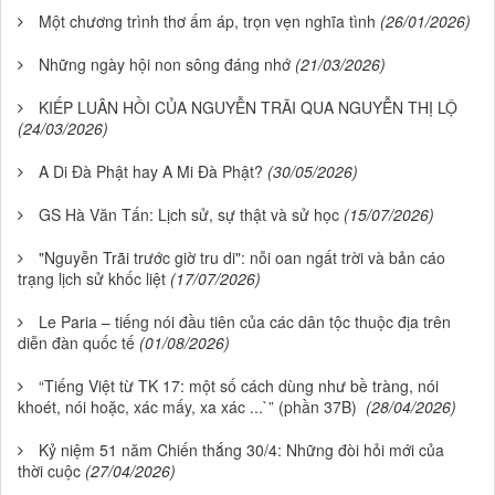
Một chương trình thơ ấm áp, trọn vẹn nghĩa tình
(26/01/2026)
Những ngày hội non sông đáng nhớ
(21/03/2026)
KIẾP LUÂN HỒI CỦA NGUYỄN TRÃI QUA NGUYỄN THỊ LỘ
(24/03/2026)
A Di Đà Phật hay A Mi Đà Phật?
(30/05/2026)
GS Hà Văn Tấn: Lịch sử, sự thật và sử học
(15/07/2026)
"Nguyễn Trãi trước giờ tru di": nỗi oan ngất trời và bản cáo
trạng lịch sử khốc liệt
(17/07/2026)
Le Paria – tiếng nói đầu tiên của các dân tộc thuộc địa trên
diễn đàn quốc tế
(01/08/2026)
“Tiếng Việt từ TK 17: một số cách dùng như bề tràng, nói
khoét, nói hoặc, xác mấy, xa xác ...`” (phần 37B)
(28/04/2026)
Kỷ niệm 51 năm Chiến thắng 30/4: Những đòi hỏi mới của
thời cuộc
(27/04/2026)