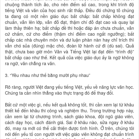
chuộng thành tích ảo, cho nên điểm số cao, trong khi trình độ
tiếng Việt và văn của học sinh rất thấp. Điều đó chứng tỏ chúng
ta đang có một nền giáo dục bất chấp: bất chấp không đạt
chuẩn, vẫn lên lớp, vẫn đỗ đạt, thậm chí đỗ đạt cao và quay lại
làm thầy thiên hạ; bất chấp đề thi hoặc đáp án chưa chuẩn, vẫn
cứ chấm, cứ cho điểm (thậm chí điểm cao ngất ngưởng); bất
chấp các nhà chuyên môn và dư luận phàn nàn hay chỉ trích thì
vẫn chó sủa (đúng) mặc chó, đoàn lữ hành cứ đi (dù sai). Quả
thật, chưa bao giờ môn Văn và Tiếng Việt lại đạt đến “trình độ”
bất chấp cao như thế. Kết quả của việc giáo dục ấy là ngữ không
ra ngữ, văn chẳng ra văn.
3. “Yêu nhau như thế bằng mười phụ nhau”
Rõ ràng, người Việt đang yếu tiếng Việt, yếu về năng lực văn học.
Chúng ta cần nhìn thẳng vào thực trạng đó để thay đổi.
Bất cứ một việc gì, nếu kết quả không tốt, thì cần xem lại từ khâu
thiết kế đến khâu thi công và nghiệm thu. Trong trường hợp này,
cần xem lại từ chương trình, sách giáo khoa, đội ngũ giáo viên,
cách dạy học, cách đánh giá. Sai ở khâu nào, sửa ngay ở khâu
đó, may ra mới có thể cải thiện được tình hình. Ở trên, chúng tôi
nói đến yếu tố con người với việc giáo viên không đạt chuẩn trình