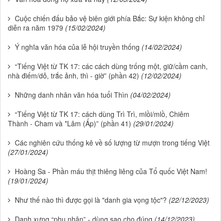
Cuộc chiến đấu bảo vệ biên giới phía Bắc: Sự kiện không chỉ
diễn ra năm 1979
(15/02/2024)
Ý nghĩa văn hóa của lễ hội truyền thống
(14/02/2024)
“Tiếng Việt từ TK 17: các cách dùng trống một, giữ/cầm canh,
nhà điếm/dỏ, trắc ảnh, thì - giờ” (phần 42)
(12/02/2024)
Những danh nhân văn hóa tuổi Thìn
(04/02/2024)
“Tiếng Việt từ TK 17: cách dùng Trì Trì, mlồi/mlồ, Chiêm
Thành - Cham và *Lâm (Ấp)” (phần 41)
(29/01/2024)
Các nghiên cứu thống kê về số lượng từ mượn trong tiếng Việt
(27/01/2024)
Hoàng Sa - Phần máu thịt thiêng liêng của Tổ quốc Việt Nam!
(19/01/2024)
Như thế nào thì được gọi là "danh gia vọng tộc"?
(22/12/2023)
Danh xưng “phu nhân” - dùng sao cho đúng
(14/12/2023)