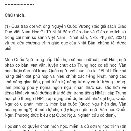
--------------------
Chú thích:
(1) Qua trao đổi với ông Nguyễn Quốc Vương (tác giả sách Giáo
Dục Việt Nam Học Gì Từ Nhật Bản: Giáo dục và Giáo dục lịch sử
trong cái nhìn so sánh Việt Nam - Nhật Bản, Nxb. Phụ nữ, 2021)
và tra cứu chương trình giáo dục của Nhật Bản, chúng tôi được
biết:
Môn Quốc Ngữ trong cấp Tiểu học sẽ học chữ cái, chữ Hán, ngữ
pháp cơ bản, viết văn, luyện chữ; cấp Trung học cơ sở học, Văn
học được đan cài trong Quốc ngữ, với mục tiêu là: “Phát triển khả
năng diễn đạt phù hợp và hiểu chính xác tiếng Nhật, nâng cao
khả năng giao tiếp, phát triển kỹ năng tư duy và trí tưởng tượng,
làm phong phú ý nghĩa ngôn ngữ, nhận thức sâu sắc hơn về
tiếng Nhật và nuôi dưỡng thái độ tôn trọng tiếng Nhật”; cấp Trung
học phổ thông (THPT) áp dụng chế độ tín chỉ như đại học, Quốc
Ngữ có 6 phân môn: 2 môn bắt buộc (Quốc Ngữ hiện đại, Văn
hóa ngôn ngữ), 4 môn tự chọn (Lý luận ngôn ngữ, Văn học Quốc
Ngữ, Phương thức biểu đạt Quốc Ngữ, Nghiên cứu cổ điển).
Học sinh có quyền chọn môn học, miễn là đủ đơn vị học trình (tín