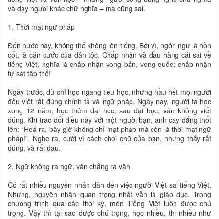
và dạy người khác chữ nghĩa – mà cũng sai.
1. Thời mạt ngữ pháp
Đến nước này, không thể không lên tiếng. Bởi vì, ngôn ngữ là hồn
cốt, là căn cước của dân tộc. Chấp nhận và đầu hàng cái sai về
tiếng Việt, nghĩa là chấp nhận vong bản, vong quốc; chấp nhận
tự sát tập thể!
Ngày trước, dù chỉ học ngang tiểu học, nhưng hầu hết mọi người
đều viết rất đúng chính tả và ngữ pháp. Ngày nay, người ta học
xong 12 năm, học thêm đại học, sau đại học, vẫn không viết
đúng. Khi trao đổi điều này với một người bạn, anh cay đắng thốt
lên: “Hoá ra, bây giờ không chỉ mạt pháp mà còn là thời mạt ngữ
pháp!”. Nghe ra, cười vì cách chơi chữ của bạn, nhưng thấy rất
đúng, và rất đau.
2. Ngữ không ra ngữ, văn chẳng ra văn
Có rất nhiều nguyên nhân dẫn đến việc người Việt sai tiếng Việt.
Nhưng, nguyên nhân quan trọng nhất vẫn là giáo dục. Trong
chương trình qua các thời kỳ, môn Tiếng Việt luôn được chú
trọng. Vậy thì tại sao được chú trọng, học nhiều, thi nhiều như