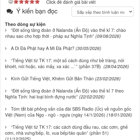
Click để đánh giá bài viết
Ý kiến bạn đọc
Theo dòng sự kiện
“Đời sống tăng đoàn ở Nalanda (Ấn Độ) vào thế kỉ 7: chào
nhau sao cho hợp thời - pháp sư Nghĩa Tịnh”
(09/08/2026)
A Di Đà Phật hay A Mi Đà Phật?
(30/05/2026)
“Tiếng Việt từ TK 17: một số cách dùng như bề tràng, nói
khoét, nói hoặc, xác mấy, xa xác ...`” (phần 37B)
(28/04/2026)
Kính Gửi Tiếng Việt, Khiêm Gửi Bản Thân
(23/02/2026)
“Đời sống tăng đoàn ở Nalanda (Ấn Độ) vào thế kỉ 7 theo
Nghĩa Tịnh: hai loại bình đựng nước”
(22/02/2026)
Tóm tắt bài phỏng vấn của đài SBS Radio (Úc) về nguồn gốc
Việt (Nam) của Ngọ - ngũ - ngựa (ngày 14/1/2026)
(18/01/2026)
“Tiếng Việt từ TK 17: các cách dùng đầu rau, các cơm, ghế
cơm, nhà vưng/bếp, lò, vua bếp/táo quân” (phần 51)
(11/12/2025)