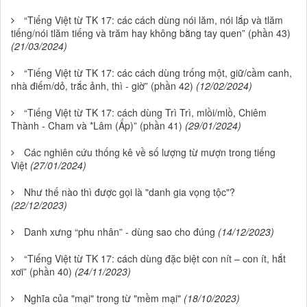
“Tiếng Việt từ TK 17: các cách dùng nói lăm, nói lắp và tlăm
tiếng/nói tlăm tiếng và trăm hay không bằng tay quen” (phần 43)
(21/03/2024)
“Tiếng Việt từ TK 17: các cách dùng trống một, giữ/cầm canh,
nhà điếm/dỏ, trắc ảnh, thì - giờ” (phần 42)
(12/02/2024)
“Tiếng Việt từ TK 17: cách dùng Trì Trì, mlồi/mlồ, Chiêm
Thành - Cham và *Lâm (Ấp)” (phần 41)
(29/01/2024)
Các nghiên cứu thống kê về số lượng từ mượn trong tiếng
Việt
(27/01/2024)
Như thế nào thì được gọi là "danh gia vọng tộc"?
(22/12/2023)
Danh xưng “phu nhân” - dùng sao cho đúng
(14/12/2023)
“Tiếng Việt từ TK 17: cách dùng đặc biệt con nít – con ít, hắt
xơi” (phần 40)
(24/11/2023)
Nghĩa của "mại" trong từ "mềm mại"
(18/10/2023)