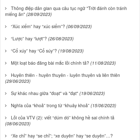
Thông điệp dân gian qua câu tục ngữ "Trời đánh còn tránh
miếng ăn"
(28/09/2023)
“Xúc xiểm” hay “xúc siểm”?
(06/09/2023)
“Lược” hay “lượt”?
(26/08/2023)
“Cổ xúy” hay “Cổ súy”?
(19/08/2023)
Một loạt báo đăng bài mắc lỗi chính tả?
(11/08/2023)
Huyên thiên - huyên thuyên - luyên thuyên và liên thiên
(29/06/2023)
Sự khác nhau giữa "đoạt" và "đạt"
(19/06/2023)
Nghĩa của “khoả” trong từ “khuây khoả”
(15/06/2023)
Lỗi của VTV (2): viết “dúm dó” không hề sai chính tả
(08/06/2023)
“Xe chỉ” hay “se chỉ”; “xe duyên” hay “se duyên”…?