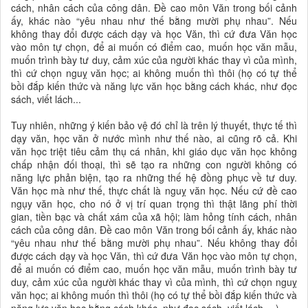
cách, nhân cách của công dân. Đề cao môn Văn trong bối cảnh
ấy, khác nào “yêu nhau như thế bằng mười phụ nhau”. Nếu
không thay đổi được cách dạy và học Văn, thì cứ đưa Văn học
vào môn tự chọn, để ai muốn có điểm cao, muốn học văn mẫu,
muốn trình bày tư duy, cảm xúc của người khác thay vì của mình,
thì cứ chọn nguỵ văn học; ai không muốn thì thôi (họ có tự thể
bồi đắp kiến thức và năng lực văn học bằng cách khác, như đọc
sách, viết lách...
Tuy nhiên, những ý kiến bảo vệ đó chỉ là trên lý thuyết, thực tế thì
dạy văn, học văn ở nước mình như thế nào, ai cũng rõ cả. Khi
văn học triệt tiêu cảm thụ cá nhân, khi giáo dục văn học không
chấp nhận đối thoại, thì sẽ tạo ra những con người không có
năng lực phản biện, tạo ra những thế hệ đồng phục về tư duy.
Văn học mà như thế, thực chất là nguỵ văn học. Nếu cứ đề cao
ngụy văn học, cho nó ở vị trí quan trọng thì thật lãng phí thời
gian, tiền bạc và chất xám của xã hội; làm hỏng tính cách, nhân
cách của công dân. Đề cao môn Văn trong bối cảnh ấy, khác nào
“yêu nhau như thế bằng mười phụ nhau”. Nếu không thay đổi
được cách dạy và học Văn, thì cứ đưa Văn học vào môn tự chọn,
để ai muốn có điểm cao, muốn học văn mẫu, muốn trình bày tư
duy, cảm xúc của người khác thay vì của mình, thì cứ chọn nguỵ
văn học; ai không muốn thì thôi (họ có tự thể bồi đắp kiến thức và