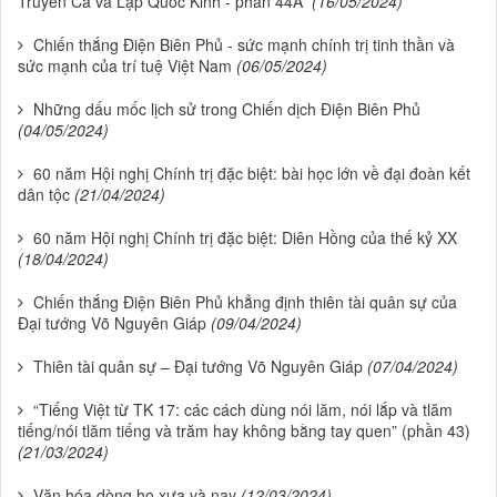
Truyền Ca và Lập Quốc Kinh - phần 44A”
(16/05/2024)
Chiến thắng Điện Biên Phủ - sức mạnh chính trị tinh thần và
sức mạnh của trí tuệ Việt Nam
(06/05/2024)
Những dấu mốc lịch sử trong Chiến dịch Điện Biên Phủ
(04/05/2024)
60 năm Hội nghị Chính trị đặc biệt: bài học lớn về đại đoàn kết
dân tộc
(21/04/2024)
60 năm Hội nghị Chính trị đặc biệt: Diên Hồng của thế kỷ XX
(18/04/2024)
Chiến thắng Điện Biên Phủ khẳng định thiên tài quân sự của
Đại tướng Võ Nguyên Giáp
(09/04/2024)
Thiên tài quân sự – Đại tướng Võ Nguyên Giáp
(07/04/2024)
“Tiếng Việt từ TK 17: các cách dùng nói lăm, nói lắp và tlăm
tiếng/nói tlăm tiếng và trăm hay không bằng tay quen” (phần 43)
(21/03/2024)
Văn hóa dòng họ xưa và nay
(12/03/2024)