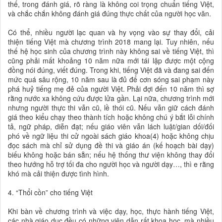
thế, trong đánh giá, rõ ràng là không coi trọng chuẩn tiếng Việt,
và chắc chắn không đánh giá đúng thực chất của người học văn.
Có thể, nhiều người lạc quan và hy vọng vào sự thay đổi, cải
thiện tiếng Việt mà chương trình 2018 mang lại. Tuy nhiên, nếu
thế hệ học sinh của chương trình này không sai về tiếng Việt, thì
cũng phải mất khoảng 10 năm nữa mới tái lập được một cộng
đồng nói đúng, viết đúng. Trong khi, tiếng Việt đã và đang sai đến
mức quá sâu rộng, 10 năm sau là đủ để cơn sóng sai phạm này
phá huỷ tiếng mẹ đẻ của người Việt. Phải đợi đến 10 năm thì sợ
rằng nước xa không cứu được lửa gần. Lại nữa, chương trình mới
nhưng người thực thi vẫn cũ, lề thói cũ. Nếu vẫn giữ cách đánh
giá theo kiểu chạy theo thành tích hoặc không chú ý bắt lỗi chính
tả, ngữ pháp, diễn đạt; nếu giáo viên vẫn lách luật/gian dối/đối
phó về ngữ liệu thi cử ngoài sách giáo khoa(4) hoặc không chịu
đọc sách mà chỉ sử dụng đề thi và giáo án (kế hoạch bài dạy)
biếu không hoặc bán sẵn; nếu hệ thống thư viện không thay đổi
theo hướng hỗ trợ tối đa cho người học và người dạy…, thì e rằng
khó mà cải thiện được tình hình.
4. “Thổi cồn” cho tiếng Việt
Khi bàn về chương trình và việc dạy, học, thực hành tiếng Việt,
các nhà giáo dục đều có những viện dẫn rất khoa học, mà nhiều