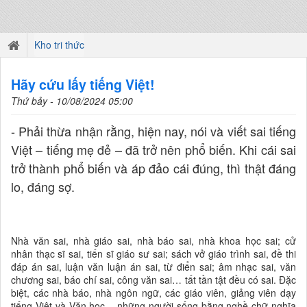
Kho tri thức
Hãy cứu lấy tiếng Việt!
Thứ bảy - 10/08/2024 05:00
- Phải thừa nhận rằng, hiện nay, nói và viết sai tiếng
Việt – tiếng mẹ đẻ – đã trở nên phổ biến. Khi cái sai
trở thành phổ biến và áp đảo cái đúng, thì thật đáng
lo, đáng sợ.
Nhà văn sai, nhà giáo sai, nhà báo sai, nhà khoa học sai; cử
nhân thạc sĩ sai, tiến sĩ giáo sư sai; sách vở giáo trình sai, đề thi
đáp án sai, luận văn luận án sai, từ điển sai; âm nhạc sai, văn
chương sai, báo chí sai, công văn sai… tất tần tật đều có sai. Đặc
biệt, các nhà báo, nhà ngôn ngữ, các giáo viên, giảng viên dạy
tiếng Việt và Văn học – những người sống bằng nghề chữ nghĩa