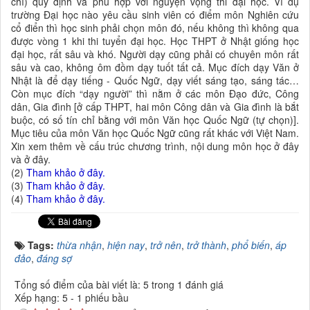
chỉ) quy định và phù hợp với nguyện vọng thi đại học. Ví dụ
trường Đại học nào yêu cầu sinh viên có điểm môn Nghiên cứu
cổ điển thì học sinh phải chọn môn đó, nếu không thì không qua
được vòng 1 khi thi tuyển đại học. Học THPT ở Nhật giống học
đại học, rất sâu và khó. Người dạy cũng phải có chuyên môn rất
sâu và cao, không ôm đồm dạy tuốt tất cả. Mục đích dạy Văn ở
Nhật là để dạy tiếng - Quốc Ngữ, dạy viết sáng tạo, sáng tác…
Còn mục đích “dạy người” thì nằm ở các môn Đạo đức, Công
dân, Gia đình [ở cấp THPT, hai môn Công dân và Gia đình là bắt
buộc, có số tín chỉ bằng với môn Văn học Quốc Ngữ (tự chọn)].
Mục tiêu của môn Văn học Quốc Ngữ cũng rất khác với Việt Nam.
Xin xem thêm về cấu trúc chương trình, nội dung môn học ở đây
và ở đây.
(2)
Tham khảo ở đây.
(3)
Tham khảo ở đây.
(4)
Tham khảo ở đây.
Tags:
thừa nhận
,
hiện nay
,
trở nên
,
trở thành
,
phổ biến
,
áp
đảo
,
đáng sợ
Tổng số điểm của bài viết là: 5 trong 1 đánh giá
Xếp hạng:
5
-
1
phiếu bầu