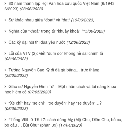
80 năm thành lập Hội Văn hóa cứu quốc Việt Nam (6/1943 -
6/2023)
(23/06/2023)
Sự khác nhau giữa "đoạt" và "đạt"
(19/06/2023)
Nghĩa của “khoả” trong từ “khuây khoả”
(15/06/2023)
Các kỳ đại hội thi đua yêu nước
(12/06/2023)
Lỗi của VTV (2): viết “dúm dó” không hề sai chính tả
(08/06/2023)
Tướng Nguyễn Cao Kỳ đi đá gà bằng… trực thăng
(28/05/2023)
Giáo sư Nguyễn Đình Tứ – Một nhân cách và tài năng khoa
học hiếm có
(07/05/2023)
“Xe chỉ” hay “se chỉ”; “xe duyên” hay “se duyên”…?
(06/05/2023)
“Tiếng Việt từ TK 17: cách dùng Mỵ (Mị) Chu, Diễn Chu, bồ cu,
bồ câu … Bùi Chu” (phần 39)
(17/04/2023)