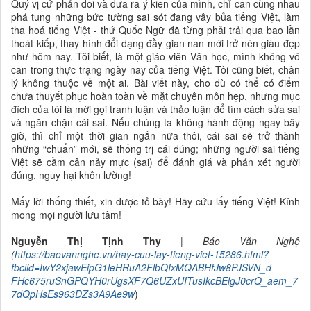
Quý vị cứ phản đối và đưa ra ý kiến của mình, chỉ cần cùng nhau
phá tung những bức tường sai sót đang vây bủa tiếng Việt, làm
tha hoá tiếng Việt - thứ Quốc Ngữ đã từng phải trải qua bao lần
thoát kiếp, thay hình đổi dạng đầy gian nan mới trở nên giàu đẹp
như hôm nay. Tôi biết, là một giáo viên Văn học, mình không vô
can trong thực trạng ngày nay của tiếng Việt. Tôi cũng biết, chân
lý không thuộc về một ai. Bài viết này, cho dù có thể có điểm
chưa thuyết phục hoàn toàn về mặt chuyên môn hẹp, nhưng mục
đích của tôi là mời gọi tranh luận và thảo luận để tìm cách sửa sai
và ngăn chặn cái sai. Nếu chúng ta không hành động ngay bây
giờ, thì chỉ một thời gian ngắn nữa thôi, cái sai sẽ trở thành
những “chuẩn” mới, sẽ thống trị cái đúng; những người sai tiếng
Việt sẽ cầm cân nảy mực (sai) để đánh giá và phán xét người
đúng, nguy hại khôn lường!
Mấy lời thống thiết, xin được tỏ bày! Hãy cứu lấy tiếng Việt! Kính
mong mọi người lưu tâm!
Nguyễn Thị Tịnh Thy
|
Báo Văn Nghệ
(
https://baovannghe.vn/hay-cuu-lay-tieng-viet-15286.html?
fbclid=IwY2xjawEipG1leHRuA2FlbQIxMQABHfJw8PJSVN_d-
FHc675ruSnGPQYH0rUgsXF7Q6UZxUITusIkcBElgJ0crQ_aem_7
7dQpHsEs963DZs3A9Ae9w
)