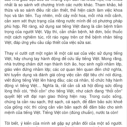
nhất là so sánh với chương trình các nước khác. Tham khảo, kế
thừa và so sánh điều rất cần thiết, thể hiện cách làm việc khoa
học và tân tiến. Tuy nhiên, mỗi cây mỗi hoa, mỗi nhà mỗi cảnh,
cần xem xét thực trạng của riêng nước mình để có phương pháp
phù hợp. Rõ ràng, sử dụng sai tiếng Việt đang là căn bệnh trầm
trọng của người Việt. Vậy thì, cần chẩn bệnh, kê đơn, bốc thuốc
một cách nghiêm túc, rốt ráo ngay trên cơ thể bệnh nhân tiếng
Việt, đáp ứng yêu cầu cấp thiết của việc sửa sai.
Thay vì cười cợt một ngàn lẻ một cái sai của việc sử dụng tiếng
Việt, hãy chung tay hành động để cứu lấy tiếng Việt. Mong rằng,
nhà trường chấm dứt nạn thành tích ảo, học sinh ngồi nhầm lớp,
giáo viên đứng nhầm lớp; các cơ quan liên quan đến chữ nghĩa,
khi tuyển dụng và đánh giá công việc cần đặt tiêu chí nói đúng,
viết đúng tiếng Việt lên hàng đầu; các cá nhân, tổ chức hãy hành
động vì tiếng Việt… Nghĩa là, rất cần cả xã hội đồng sức đồng
lòng thổi còi, “thổi cồn” cho tiếng Việt, như cách đang “thổi cồn”
quyết liệt với đại nạn giao thông hiện nay. Trong cuộc sống,
chúng ta cần rau sạch, thịt sạch, cá sạch, để đảm bảo sức khoẻ
của giống nòi; thì cũng cần văn bản sạch để đảm bảo cho sinh
mệnh của tiếng Việt. Tiếng Việt còn (đúng chuẩn), nước ta còn!
Tôi biết, ý kiến của mình sẽ gặp sự phản đối của một số người.