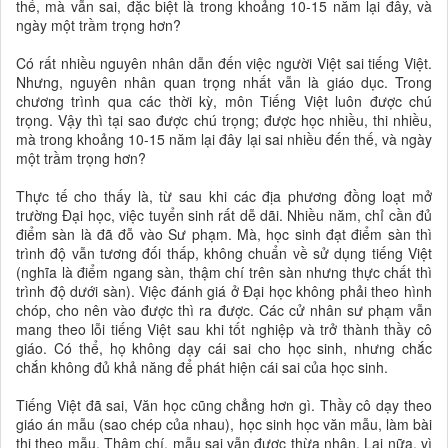
thế, mà vẫn sai, đặc biệt là trong khoảng 10-15 năm lại đây, và
ngày một trầm trọng hơn?
Có rất nhiều nguyên nhân dẫn đến việc người Việt sai tiếng Việt.
Nhưng, nguyên nhân quan trọng nhất vẫn là giáo dục. Trong
chương trình qua các thời kỳ, môn Tiếng Việt luôn được chú
trọng. Vậy thì tại sao được chú trọng; được học nhiều, thi nhiều,
mà trong khoảng 10-15 năm lại đây lại sai nhiều đến thế, và ngày
một trầm trọng hơn?
Thực tế cho thấy là, từ sau khi các địa phương đồng loạt mở
trường Đại học, việc tuyển sinh rất dễ dãi. Nhiều năm, chỉ cần đủ
điểm sàn là đã đỗ vào Sư phạm. Mà, học sinh đạt điểm sàn thì
trình độ vẫn tương đối thấp, không chuẩn về sử dụng tiếng Việt
(nghĩa là điểm ngang sàn, thậm chí trên sàn nhưng thực chất thì
trình độ dưới sàn). Việc đánh giá ở Đại học không phải theo hình
chóp, cho nên vào được thì ra được. Các cử nhân sư phạm vẫn
mang theo lỗi tiếng Việt sau khi tốt nghiệp và trở thành thầy cô
giáo. Có thể, họ không dạy cái sai cho học sinh, nhưng chắc
chắn không đủ khả năng để phát hiện cái sai của học sinh.
Tiếng Việt đã sai, Văn học cũng chẳng hơn gì. Thầy cô dạy theo
giáo án mẫu (sao chép của nhau), học sinh học văn mẫu, làm bài
thi theo mẫu. Thậm chí, mẫu sai vẫn được thừa nhận. Lại nữa, vì