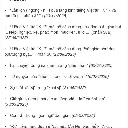
“Lẫn lộn ('ngọng') n - l qua lăng kính tiếng Việt từ TK 17 và
mở rộng” (phần 32C)
(23/11/2025)
“Tiếng Việt từ TK 17: một số cách dùng như đạo bụt, giáo bụt
... kiếp, nghiệp, kệ, pháp môn, mục liên, tì lô ...” (phần 50B)
(25/09/2025)
“Tiếng Việt từ TK 17: một số cách dùng Phật giáo như đạo
bụt/tượng bụt..."- Phần 50
(28/08/2025)
Lại chuyện dùng sai danh xưng “phu nhân”
(30/07/2025)
Từ nguyên của "khăm" trong "chơi khăm"
(19/07/2025)
Sự thật về "vị" trong "khai vị"
(21/05/2025)
Giữ gìn sự trong sáng của tiếng Việt: “lọt” và “lọt top”
(30/03/2025)
Con rắn trong ngôn ngữ dân gian
(05/02/2025)
“Đời sống tăng đoàn ở Nalanda (Ấn Độ) vào thế kỉ 7: cây