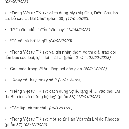
(06/05/2023)
“Tiếng Việt từ TK 17: cách dùng Mỵ (Mị) Chu, Diễn Chu, bồ
cu, bồ câu … Bùi Chu” (phần 39)
(17/04/2023)
Từ “châm biếm” đến “sâu cay”
(14/04/2023)
“Cù bất cù bơ” là gì?
(24/03/2023)
“Tiếng Việt từ TK 17: vài ghi nhận thêm về thì giá, trao đổi
tiền bạc các loại, lợi – lời – lãi … (phần 21C)”
(22/02/2023)
Con mèo trong lời ăn tiếng nói dân gian
(26/01/2023)
"Xoay xở” hay “xoay sở”?
(17/01/2023)
“Tiếng Việt từ TK 17: cách dùng vợ lẻ, lặng lẻ … vào thời LM
de Rhodes và những hệ luỵ” (phần 38)
(15/01/2023)
“Độc lập” và “tự chủ”
(06/12/2022)
“Tiếng Việt từ TK 17: một số từ Hán Việt thời LM de Rhodes”
(phần 37)
(03/12/2022)