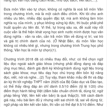
năng lực văn học bằng cách khác, như đọc sách, viết lách,…).
Đưa môn Văn vào tự chọn, không có nghĩa là xoá bỏ môn Văn
trong chương trình, mà là một cách điều chỉnh. Khi tôi cho anh
nhiều ưu tiên, nhiều đặc quyền đặc lợi, mà anh không làm tròn
nghĩa vụ của mình, y phục không xứng kỳ đức, thì buộc phải phế
truất quyền ưu tiên đó. Vì thế, tự trong sâu xa, đề xuất này rốt
cuộc vẫn là thể hiện khát vọng học sinh nước mình được học văn
đúng nghĩa - văn ra văn, cần trả môn Văn về đúng vị trí, vai trò
và giá trị chính danh của nó. (Ở Nhật Bản, dù môn Văn học
không có nhiêu khê gì, nhưng trong chương trình Trung học phổ
thông, Văn học là môn tự chọn)(1).
Chương trình 2018 đã có nhiều thay đổi, như: có thể chọn ngữ
liệu đọc ngoài sách giáo khoa (nhưng phải đồng dạng và đáp
ứng mục tiêu), đánh giá định kỳ không/tránh dùng ngữ liệu trong
sách giáo khoa; mục tiêu dạy học chú trọng đến bốn kỹ năng
đọc, viết, nói và nghe…(2) Tuy vậy, tham khảo mẫu đề thi và đáp
án kỳ thi tốt nghiệp THPT năm 2025 của Bộ Giáo dục và Đào tạo,
có thể thấy rằng đáp án chỉ dành 0.5/10 điểm (tỷ lệ 1/20) cho
điểm thực hành tiếng Việt (đảm bảo chuẩn chính tả, dùng từ, ngữ
pháp tiếng Việt, liên kết văn bản) là quá thấp(3). Với cách đánh
giá này, nếu bài làm đủ ý nhưng viết sai chính tả; sai về dùng từ,
ngữ pháp và liên kết văn bản, thì vẫn có thể đạt 9.5/10 điểm. Như