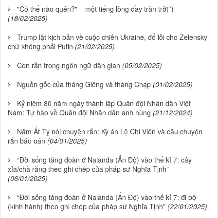
"Có thể nào quên?" – một tiếng lòng đầy trăn trở(*)
(18/02/2025)
Trump lật kịch bản về cuộc chiến Ukraine, đổ lỗi cho Zelensky
chứ không phải Putin
(21/02/2025)
Con rắn trong ngôn ngữ dân gian
(05/02/2025)
Nguồn gốc của tháng Giêng và tháng Chạp
(01/02/2025)
Kỷ niệm 80 năm ngày thành lập Quân đội Nhân dân Việt
Nam: Tự hào về Quân đội Nhân dân anh hùng
(21/12/2024)
Năm Ất Tỵ nói chuyện rắn: Kỳ án Lệ Chi Viên và câu chuyện
rắn báo oán
(04/01/2025)
“Đời sống tăng đoàn ở Nalanda (Ấn Độ) vào thế kỉ 7: cây
xỉa/chà răng theo ghi chép của pháp sư Nghĩa Tịnh”
(06/01/2025)
“Đời sống tăng đoàn ở Nalanda (Ấn Độ) vào thế kỉ 7: đi bộ
(kinh hành) theo ghi chép của pháp sư Nghĩa Tịnh”
(22/01/2025)