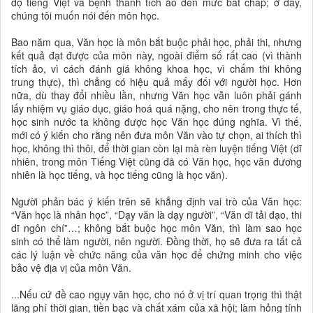
độ tiếng Việt và bệnh thành tích ảo đến mức bất chấp; ở đây,
chúng tôi muốn nói đến môn học.
Bao năm qua, Văn học là môn bắt buộc phải học, phải thi, nhưng
kết quả đạt được của môn này, ngoài điểm số rất cao (vì thành
tích ảo, vì cách đánh giá không khoa học, vì chấm thi không
trung thực), thì chẳng có hiệu quả mấy đối với người học. Hơn
nữa, dù thay đổi nhiều lần, nhưng Văn học vẫn luôn phải gánh
lấy nhiệm vụ giáo dục, giáo hoá quá nặng, cho nên trong thực tế,
học sinh nước ta không được học Văn học đúng nghĩa. Vì thế,
mới có ý kiến cho rằng nên đưa môn Văn vào tự chọn, ai thích thì
học, không thì thôi, để thời gian còn lại mà rèn luyện tiếng Việt (dĩ
nhiên, trong môn Tiếng Việt cũng đã có Văn học, học văn đương
nhiên là học tiếng, và học tiếng cũng là học văn).
Người phản bác ý kiến trên sẽ khẳng định vai trò của Văn học:
“Văn học là nhân học”, “Dạy văn là dạy người”, “Văn dĩ tải đạo, thi
dĩ ngôn chí”…; không bắt buộc học môn Văn, thì làm sao học
sinh có thể làm người, nên người. Đồng thời, họ sẽ đưa ra tất cả
các lý luận về chức năng của văn học để chứng minh cho việc
bảo vệ địa vị của môn Văn.
...Nếu cứ đề cao ngụy văn học, cho nó ở vị trí quan trọng thì thật
lãng phí thời gian, tiền bạc và chất xám của xã hội; làm hỏng tính