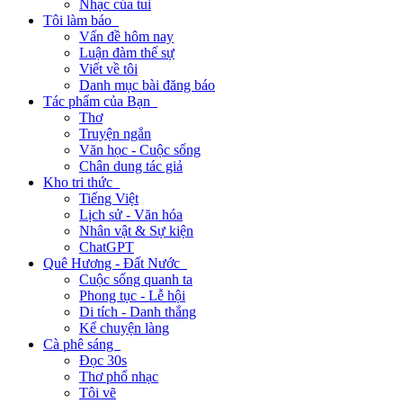
Nhạc của tui
Tôi làm báo
Vấn đề hôm nay
Luận đàm thế sự
Viết về tôi
Danh mục bài đăng báo
Tác phẩm của Bạn
Thơ
Truyện ngắn
Văn học - Cuộc sống
Chân dung tác giả
Kho tri thức
Tiếng Việt
Lịch sử - Văn hóa
Nhân vật & Sự kiện
ChatGPT
Quê Hương - Đất Nước
Cuộc sống quanh ta
Phong tục - Lễ hội
Di tích - Danh thắng
Kể chuyện làng
Cà phê sáng
Đọc 30s
Thơ phổ nhạc
Tôi vẽ