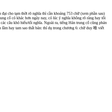
 đại cho tạm thời rõ nghĩa thì cần khoảng 753 chữ (xem phần sau)
rung cổ có khác hơn ngày nay, có lúc ý nghĩa không rõ ràng hay tối
 các câu khó hiểu/tối nghĩa. Ngoài ra, tiếng Hán trung cổ cũng phản
ch lầm hay tam sao thất bản: thí dụ trong chương 6: chữ duy 唯 viết