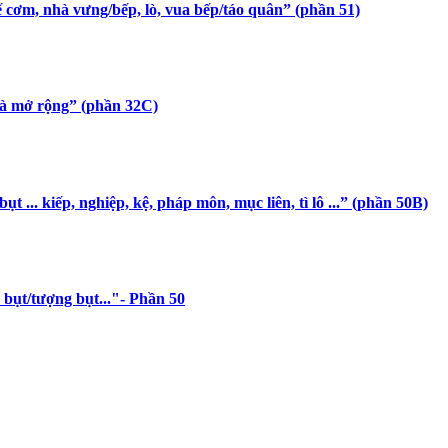
ế cơm, nhà vưng/bếp, lò, vua bếp/táo quân” (phần 51)
 và mở rộng” (phần 32C)
t ... kiếp, nghiệp, kệ, pháp môn, mục liên, tì lô ...” (phần 50B)
 bụt/tượng bụt..."- Phần 50