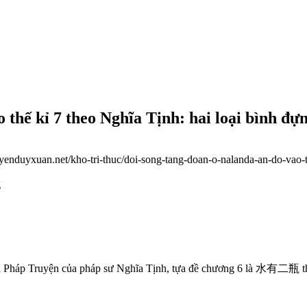
 thế kỉ 7 theo Nghĩa Tịnh: hai loại bình đự
uyenduyxuan.net/kho-tri-thuc/doi-song-tang-doan-o-nalanda-an-do-vao-
g
háp Truyện của pháp sư Nghĩa Tịnh, tựa đề chương 6 là 水有二瓶 thủy h