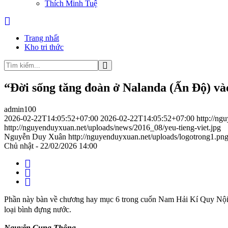
Thích Minh Tuệ
Trang nhất
Kho tri thức
“Đời sống tăng đoàn ở Nalanda (Ấn Độ) vào
admin100
2026-02-22T14:05:52+07:00
2026-02-22T14:05:52+07:00
http://ng
http://nguyenduyxuan.net/uploads/news/2016_08/yeu-tieng-viet.jpg
Nguyễn Duy Xuân
http://nguyenduyxuan.net/uploads/logotrong1.pn
Chủ nhật - 22/02/2026 14:00
Phần này bàn về chương hay mục 6 trong cuốn Nam Hải Kí Quy Nội P
loại bình đựng nước.
Nguyễn Cung Thông