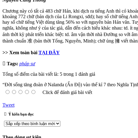
Chương này có tất cả 483 chữ Hán, khi dịch ra tiếng Anh thì có kho
khoảng 772 chữ (bản dịch của Li Rongxi, sđd); hay số chữ tiếng Anh
hay số chữ tiếng Việt dùng tăng 56% so với nguyên bản Hán văn. Tuy n
nghĩa, không như ý của tác giả, dẫn đến cách hiểu khác nhau: td. ít 
ánh thời kỳ phát triển khác biệt: td. âm vận thời nhà Đường so với â
thành chuẩn 准 (bản thời Tống, Nguyên, Minh); chữ ủng 擁 viết thàn
>> Xem toàn bài
TẠI ĐÂY
Tags:
pháp sư
Tổng số điểm của bài viết là: 5 trong 1 đánh giá
“Đời sống tăng đoàn ở Nalanda (Ấn Độ) vào thế kỉ 7 theo Nghĩa Tịnh
Click để đánh giá bài viết
Tweet
Ý kiến bạn đọc
Theo dòng sự kiện