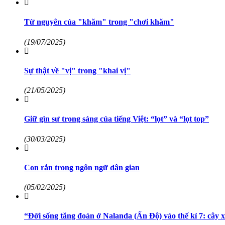
Từ nguyên của "khăm" trong "chơi khăm"
(19/07/2025)
Sự thật về "vị" trong "khai vị"
(21/05/2025)
Giữ gìn sự trong sáng của tiếng Việt: “lọt” và “lọt top”
(30/03/2025)
Con rắn trong ngôn ngữ dân gian
(05/02/2025)
“Đời sống tăng đoàn ở Nalanda (Ấn Độ) vào thế kỉ 7: cây 