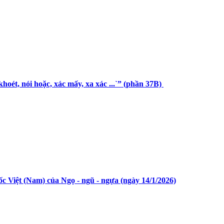
hoét, nói hoặc, xác mấy, xa xác ...`” (phần 37B)
c Việt (Nam) của Ngọ - ngũ - ngựa (ngày 14/1/2026)