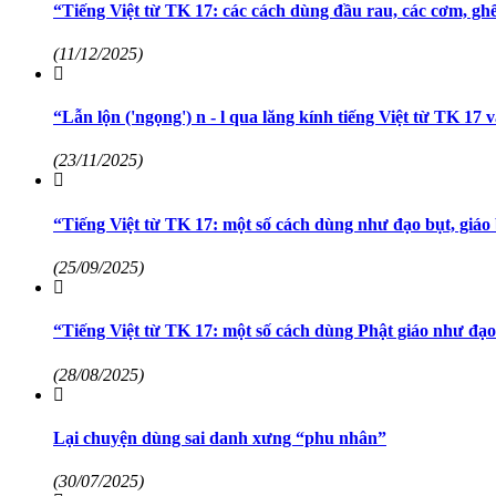
“Tiếng Việt từ TK 17: các cách dùng đầu rau, các cơm, gh
(11/12/2025)
“Lẫn lộn ('ngọng') n - l qua lăng kính tiếng Việt từ TK 17
(23/11/2025)
“Tiếng Việt từ TK 17: một số cách dùng như đạo bụt, giáo bụ
(25/09/2025)
“Tiếng Việt từ TK 17: một số cách dùng Phật giáo như đạo
(28/08/2025)
Lại chuyện dùng sai danh xưng “phu nhân”
(30/07/2025)