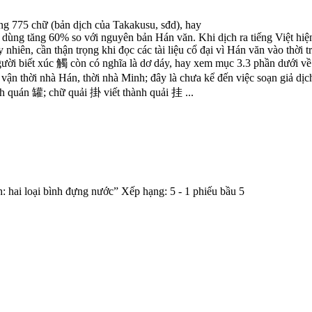
ảng 775 chữ (bản dịch của Takakusu, sđd), hay
 dùng tăng 60% so với nguyên bản Hán văn. Khi dịch ra tiếng Việt hiện
hiên, cần thận trọng khi đọc các tài liệu cổ đại vì Hán văn vào thời t
người biết xúc 觸 còn có nghĩa là dơ dáy, hay xem mục 3.3 phần dưới về
m vận thời nhà Hán, thời nhà Minh; đây là chưa kể đến việc soạn giả dị
h quán 罐; chữ quải 掛 viết thành quải 挂 ...
: hai loại bình đựng nước”
Xếp hạng:
5
-
1
phiếu bầu
5