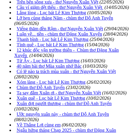
Trên bến sông xưa - thơ Nguyễn Xuân Việt
(22/05/2026)
Câu ví giặm dệt thêu - thơ Nguyễn Xuân Việt
(14/05/2026)
Lắng lòng - Lục bát Lê Kim Thượng
(10/05/2026)
Lỡ hẹn cùng tháng Năm - chùm thơ Đỗ Anh Tuyến
(06/05/2026)
Viếng thăm đền Rậm - thơ Nguyễn Xuân Việt
(29/04/2026)
Luận về... tiền - chùm thơ Đặng Xuân Xuyến
(28/04/2026)
Thanh bình - Lục bát Lê Kim Thượng
(25/04/2026)
Tình quê - Lục bát Lê Kim Thượng
(15/04/2026)
12 khúc độc vận trường thiên - Chùm thơ Đặng Xuân
Xuyến
(14/04/2026)
Từ Ấy - Lục bát Lê Kim Thượng
(16/03/2026)
40 năm bài thơ Mùa xuân nhớ Bác
(10/03/2026)
Có lẽ nào ta trách mùa xuân - thơ Nguyễn Xuân Việt
(28/02/2026)
Xóm làng - Lục bát Lê Kim Thượng
(26/02/2026)
Chùm thơ Đỗ Anh Tuyến
(23/02/2026)
Ta say đắm Xuân ơi - thơ Nguyễn Xuân Việt
(16/02/2026)
Xuân quê - Lục bát Lê Kim Thượng
(10/02/2026)
Xuân đợi người thương - chùm thơ Đỗ Anh Tuyên
(10/02/2026)
Ước nguyện xuân này - chùm thơ Đỗ Anh Tuyên
(08/02/2026)
Về Thắng Lợi cùng em
(06/02/2026)
Ngẫu hứng tháng Chạp 2025 - chùm thơ Đặng Xuân