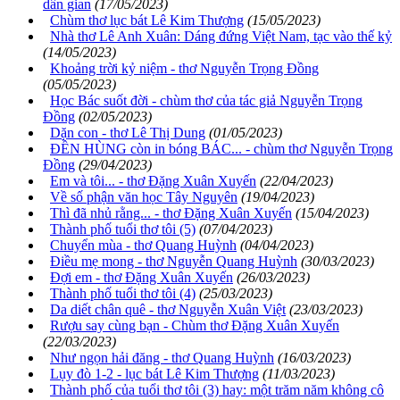
dân gian
(17/05/2023)
Chùm thơ lục bát Lê Kim Thượng
(15/05/2023)
Nhà thơ Lê Anh Xuân: Dáng đứng Việt Nam, tạc vào thế kỷ
(14/05/2023)
Khoảng trời kỷ niệm - thơ Nguyễn Trọng Đồng
(05/05/2023)
Học Bác suốt đời - chùm thơ của tác giả Nguyễn Trọng
Đồng
(02/05/2023)
Dặn con - thơ Lê Thị Dung
(01/05/2023)
ĐỀN HÙNG còn in bóng BÁC... - chùm thơ Nguyễn Trọng
Đồng
(29/04/2023)
Em và tôi... - thơ Đặng Xuân Xuyến
(22/04/2023)
Về số phận văn học Tây Nguyên
(19/04/2023)
Thì đã nhủ rằng... - thơ Đặng Xuân Xuyến
(15/04/2023)
Thành phố tuổi thơ tôi (5)
(07/04/2023)
Chuyển mùa - thơ Quang Huỳnh
(04/04/2023)
Điều mẹ mong - thơ Nguyễn Quang Huỳnh
(30/03/2023)
Đợi em - thơ Đặng Xuân Xuyến
(26/03/2023)
Thành phố tuổi thơ tôi (4)
(25/03/2023)
Da diết chân quê - thơ Nguyễn Xuân Việt
(23/03/2023)
Rượu say cùng bạn - Chùm thơ Đặng Xuân Xuyến
(22/03/2023)
Như ngọn hải đăng - thơ Quang Huỳnh
(16/03/2023)
Lụy đò 1-2 - lục bát Lê Kim Thượng
(11/03/2023)
Thành phố của tuổi thơ tôi (3) hay: một trăm năm không cô