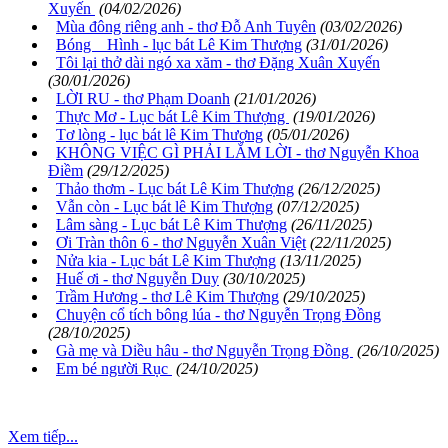
Xuyến
(04/02/2026)
Mùa đông riêng anh - thơ Đỗ Anh Tuyên
(03/02/2026)
Bóng Hình - lục bát Lê Kim Thượng
(31/01/2026)
Tôi lại thở dài ngó xa xăm - thơ Đặng Xuân Xuyến
(30/01/2026)
LỜI RU - thơ Phạm Doanh
(21/01/2026)
Thực Mơ - Lục bát Lê Kim Thượng
(19/01/2026)
Tơ lòng - lục bát lê Kim Thượng
(05/01/2026)
KHÔNG VIỆC GÌ PHẢI LẮM LỜI - thơ Nguyễn Khoa
Điềm
(29/12/2025)
Thảo thơm - Lục bát Lê Kim Thượng
(26/12/2025)
Vẫn còn - Lục bát lê Kim Thượng
(07/12/2025)
Lâm sàng - Lục bát Lê Kim Thượng
(26/11/2025)
Ơi Tràn thôn 6 - thơ Nguyễn Xuân Việt
(22/11/2025)
Nửa kia - Lục bát Lê Kim Thượng
(13/11/2025)
Huế ơi - thơ Nguyễn Duy
(30/10/2025)
Trầm Hương - thơ Lê Kim Thượng
(29/10/2025)
Chuyện cổ tích bông lúa - thơ Nguyễn Trọng Đồng
(28/10/2025)
Gà mẹ và Diều hâu - thơ Nguyễn Trọng Đồng
(26/10/2025)
Em bé người Rục
(24/10/2025)
Xem tiếp...