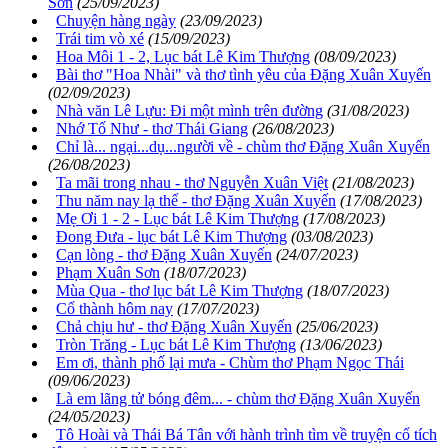
Sơn
(25/09/2023)
Chuyện hàng ngày
(23/09/2023)
Trái tim vò xé
(15/09/2023)
Hoa Môi 1 - 2, Lục bát Lê Kim Thượng
(08/09/2023)
Bài thơ "Hoa Nhài" và thơ tình yêu của Đặng Xuân Xuyến
(02/09/2023)
Nhà văn Lê Lựu: Đi một mình trên đường
(31/08/2023)
Nhớ Tố Như - thơ Thái Giang
(26/08/2023)
Chỉ là... ngại...dụ...người về - chùm thơ Đặng Xuân Xuyến
(26/08/2023)
Ta mãi trong nhau - thơ Nguyễn Xuân Việt
(21/08/2023)
Thu năm nay lạ thế - thơ Đặng Xuân Xuyến
(17/08/2023)
Mẹ Ơi 1 - 2 - Lục bát Lê Kim Thượng
(17/08/2023)
Đong Đưa - lục bát Lê Kim Thượng
(03/08/2023)
Cạn lòng - thơ Đặng Xuân Xuyến
(24/07/2023)
Phạm Xuân Sơn
(18/07/2023)
Mùa Qua - thơ lục bát Lê Kim Thượng
(18/07/2023)
Cổ thành hôm nay
(17/07/2023)
Chả chịu hư - thơ Đặng Xuân Xuyến
(25/06/2023)
Tròn Trăng - Lục bát Lê Kim Thượng
(13/06/2023)
Em ơi, thành phố lại mưa - Chùm thơ Phạm Ngọc Thái
(09/06/2023)
Là em lãng tử bóng đêm... - chùm thơ Đặng Xuân Xuyến
(24/05/2023)
Tô Hoài và Thái Bá Tân với hành trình tìm về truyện cổ tích