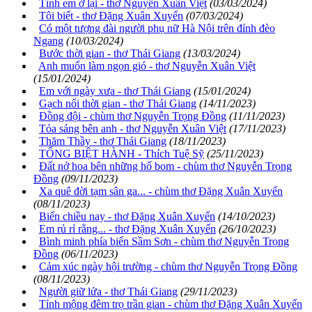
Tình em ở lại - thơ Nguyễn Xuân Việt
(03/03/2024)
Tôi biết - thơ Đặng Xuân Xuyến
(07/03/2024)
Có một tượng đài người phụ nữ Hà Nội trên đỉnh đèo
Ngang
(10/03/2024)
Bước thời gian - thơ Thái Giang
(13/03/2024)
Anh muốn làm ngọn gió - thơ Nguyễn Xuân Việt
(15/01/2024)
Em với ngày xưa - thơ Thái Giang
(15/01/2024)
Gạch nối thời gian - thơ Thái Giang
(14/11/2023)
Đồng đội - chùm thơ Nguyễn Trọng Đồng
(11/11/2023)
Tỏa sáng bên anh - thơ Nguyễn Xuân Việt
(17/11/2023)
Thăm Thầy - thơ Thái Giang
(18/11/2023)
TỐNG BIỆT HÀNH - Thích Tuệ Sỹ
(25/11/2023)
Đất nở hoa bên những hố bom - chùm thơ Nguyễn Trọng
Đồng
(09/11/2023)
Xa quê đời tạm sân ga... - chùm thơ Đặng Xuân Xuyến
(08/11/2023)
Biển chiều nay - thơ Đặng Xuân Xuyến
(14/10/2023)
Em rủ rỉ rằng... - thơ Đặng Xuân Xuyến
(26/10/2023)
Bình minh phía biển Sầm Sơn - chùm thơ Nguyễn Trọng
Đồng
(06/11/2023)
Cảm xúc ngày hội trường - chùm thơ Nguyễn Trọng Đồng
(08/11/2023)
Người giữ lửa - thơ Thái Giang
(29/11/2023)
Tỉnh mộng đêm trọ trần gian - chùm thơ Đặng Xuân Xuyến