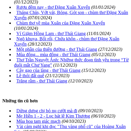
(01/12/2023)
Rượu đêm nay - thơ Đặng Xuân Xuyến
(01/01/2024)
Tháng Chín, Vớt vát, Bóng, Gót son - chùm thơ Đặng Xuân
Xuyến
(07/01/2024)
Chùm thơ về mùa Xuân của Đặng Xuân Xuyến
(10/01/2024)
Ví Giặm Hồng Lam - thơ Thái Giang
(11/01/2024)
Ngõ khuya, Bối rối, Chửa khôn - chùm thơ Đặng Xuân
Xuyến
(28/12/2023)
Một phần của thiên đường - thơ Thái Giang
(27/12/2023)
Mùa đông... mùa đông - thơ Thái Giang
(05/12/2023)
Thơ Trần Nguyệt Ánh: Những thức đoạn tình yêu trong “Từ
đuôi mắt Chư Yang”
(11/12/2023)
Cây gạo của làng - thơ Thái Giang
(15/12/2023)
Lề thói đất quê
(21/12/2023)
Trăng rằm - thơ Thái Giang
(12/10/2023)
Những tin cũ hơn
Dửng dưng chị bỏ nụ cười mà đi
(09/10/2023)
Mẹ Hiền 1 - 2 - Lục bát lê Kim Thượng
(06/10/2023)
Mùa hoa tam giác mạch
(04/10/2023)
Vài cảm nghĩ khi đọc "Thu vàng phố cũ" của Hoàng Xuân