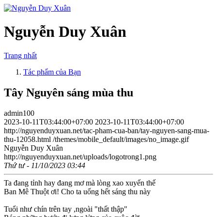
Nguyễn Duy Xuân
Trang nhất
Tác phẩm của Bạn
Tây Nguyên sáng mùa thu
admin100
2023-10-11T03:44:00+07:00
2023-10-11T03:44:00+07:00
http://nguyenduyxuan.net/tac-pham-cua-ban/tay-nguyen-sang-mua-
thu-12058.html
/themes/mobile_default/images/no_image.gif
Nguyễn Duy Xuân
http://nguyenduyxuan.net/uploads/logotrong1.png
Thứ tư - 11/10/2023 03:44
Ta đang tỉnh hay đang mơ mà lòng xao xuyến thế
Ban Mê Thuột ơi! Cho ta uống hết sáng thu này
Tuổi như chín trên tay ,ngoài "thất thập"