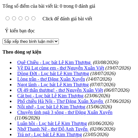
Tổng số điểm của bài viết là: 0 trong 0 đánh giá
Click để đánh giá bài viết
Ý kiến bạn đọc
Theo dòng sự kiện
Quê Chiều - Lục bát Lê Kim Thượng
(03/08/2026)
Về Đà Lạt cùng em - thơ Nguyễn Xuân Việt
(19/07/2026)
Dòng Đời - Lục bát Lê Kim Thượng
(18/07/2026)
Lòng trần - thơ Đặng Xuân Xuyến
(14/07/2026)
Ngọt lành - Lục bát Lê Kim Thượng
(07/07/2026)
Ơi 49 thân thương! - thơ Nguyễn Xuân Việt
(06/07/2026)
Cát bụi - Lục bát Lê Kim Thượng
(23/06/2026)
Phố chiều Hà Nội - Thơ Đặng Xuân Xuyến
(17/06/2026)
Nỗi nhớ - Lục bát Lê Kim Thượng
(15/06/2026)
Chuyện tình ngã 3 sông - thơ Đặng Xuân Xuyến
(11/06/2026)
Luân hồi - Lục bát Lê Kim Thượng
(03/06/2026)
Nhớ Thanh Nê - thơ Đỗ Anh Tuyến
(02/06/2026)
Trả nợ - Lục bát Lê Kim Thượng
(23/05/2026)