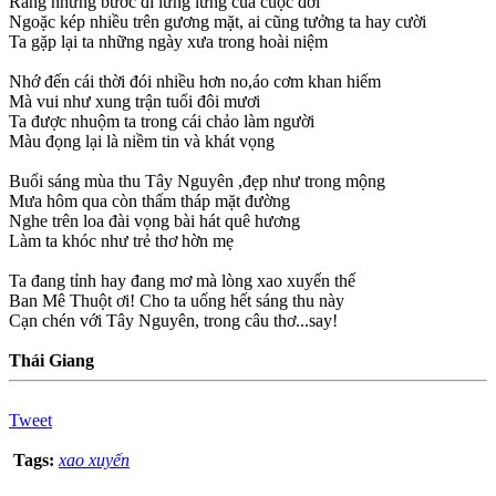
Ráng những bước đi lưng lửng của cuộc đời
Ngoặc kép nhiều trên gương mặt, ai cũng tưởng ta hay cười
Ta gặp lại ta những ngày xưa trong hoài niệm
Nhớ đến cái thời đói nhiều hơn no,áo cơm khan hiếm
Mà vui như xung trận tuổi đôi mươi
Ta được nhuộm ta trong cái chảo làm người
Màu đọng lại là niềm tin và khát vọng
Buổi sáng mùa thu Tây Nguyên ,đẹp như trong mộng
Mưa hôm qua còn thấm tháp mặt đường
Nghe trên loa đài vọng bài hát quê hương
Làm ta khóc như trẻ thơ hờn mẹ
Ta đang tỉnh hay đang mơ mà lòng xao xuyến thế
Ban Mê Thuột ơi! Cho ta uống hết sáng thu này
Cạn chén với Tây Nguyên, trong câu thơ...say!
Thái Giang
Tweet
Tags:
xao xuyến