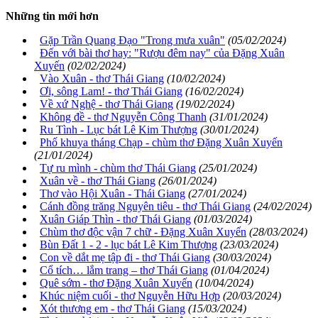
Những tin mới hơn
Gặp Trần Quang Đạo "Trong mưa xuân"
(05/02/2024)
Đến với bài thơ hay: "Rượu đêm nay" của Đặng Xuân
Xuyến
(02/02/2024)
Vào Xuân - thơ Thái Giang
(10/02/2024)
Ơi, sông Lam! - thơ Thái Giang
(16/02/2024)
Về xứ Nghệ - thơ Thái Giang
(19/02/2024)
Không đề - thơ Nguyễn Công Thanh
(31/01/2024)
Ru Tình - Lục bát Lê Kim Thượng
(30/01/2024)
Phố khuya tháng Chạp - chùm thơ Đặng Xuân Xuyến
(21/01/2024)
Tự ru mình - chùm thơ Thái Giang
(25/01/2024)
Xuân về - thơ Thái Giang
(26/01/2024)
Thơ vào Hội Xuân - Thái Giang
(27/01/2024)
Cánh đồng trăng Nguyên tiêu - thơ Thái Giang
(24/02/2024)
Xuân Giáp Thìn - thơ Thái Giang
(01/03/2024)
Chùm thơ độc vận 7 chữ - Đặng Xuân Xuyến
(28/03/2024)
Bùn Đất 1 - 2 - lục bát Lê Kim Thượng
(23/03/2024)
Con về dắt mẹ tập đi - thơ Thái Giang
(30/03/2024)
Cổ tích… lắm trang – thơ Thái Giang
(01/04/2024)
Quê sớm - thơ Đặng Xuân Xuyến
(10/04/2024)
Khúc niệm cuối - thơ Nguyễn Hữu Hợp
(20/03/2024)
Xót thương em - thơ Thái Giang
(15/03/2024)