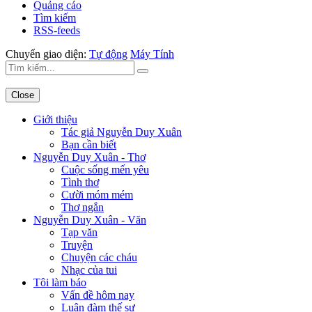
Quảng cáo
Tìm kiếm
RSS-feeds
Chuyển giao diện:
Tự động
Máy Tính
Close
Giới thiệu
Tác giả Nguyễn Duy Xuân
Bạn cần biết
Nguyễn Duy Xuân - Thơ
Cuộc sống mến yêu
Tình thơ
Cười móm mém
Thơ ngắn
Nguyễn Duy Xuân - Văn
Tạp văn
Truyện
Chuyện các cháu
Nhạc của tui
Tôi làm báo
Vấn đề hôm nay
Luận đàm thế sự