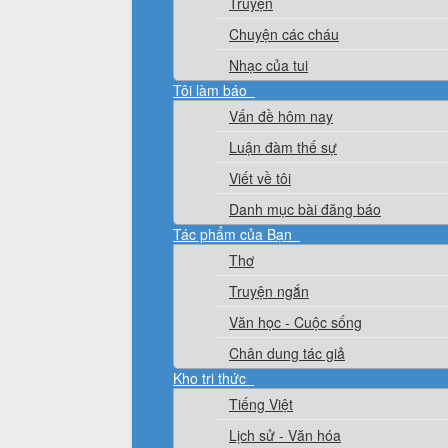
Truyện
Chuyện các cháu
Nhạc của tui
Tôi làm báo
Vấn đề hôm nay
Luận đàm thế sự
Viết về tôi
Danh mục bài đăng báo
Tác phẩm của Bạn
Thơ
Truyện ngắn
Văn học - Cuộc sống
Chân dung tác giả
Kho tri thức
Tiếng Việt
Lịch sử - Văn hóa