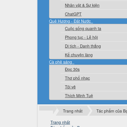
Nhân vật & Sự kiện
ChatGPT
Quê Hương - Đất Nước
Cuộc sống quanh ta
Phong tục - Lễ hội
Di tích - Danh thắng
Kể chuyện làng
Cà phê sáng
Đọc 30s
Thơ phổ nhạc
Tôi vẽ
Thích Minh Tuệ
Trang nhất
Tác phẩm của B
Trang nhất