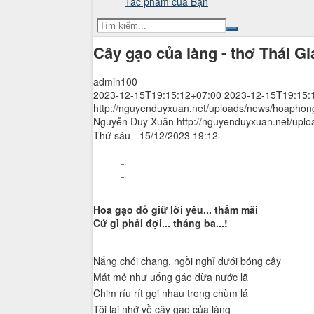
Tác phẩm của Bạn
Cây gạo của làng - thơ Thái G
admin100
2023-12-15T19:15:12+07:00
2023-12-15T19:15:
http://nguyenduyxuan.net/uploads/news/hoaphon
Nguyễn Duy Xuân
http://nguyenduyxuan.net/uplo
Thứ sáu - 15/12/2023 19:12
Hoa gạo đỏ giữ lời yêu... thắm mãi
Cứ gì phải đợi... tháng ba...!
Nắng chói chang, ngồi nghỉ dưới bóng cây
Mát mẻ như uống gáo dừa nước lã
Chim ríu rít gọi nhau trong chùm lá
Tôi lại nhớ về cây gạo của làng