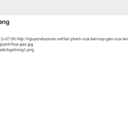
iang
12+07:00
http://nguyenduyxuan.net/tac-pham-cua-ban/cay-gao-cua-lan
gcanh/hoa-gao.jpg
ads/logotrong1.png