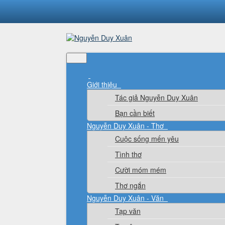
Giới thiệu
Tác giả Nguyễn Duy Xuân
Bạn cần biết
Nguyễn Duy Xuân - Thơ
Cuộc sống mến yêu
Tình thơ
Cười móm mém
Thơ ngắn
Nguyễn Duy Xuân - Văn
Tạp văn