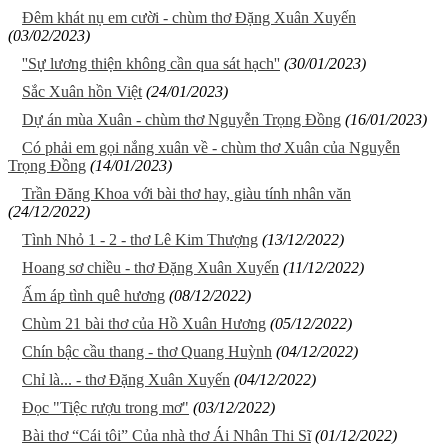
Đêm khát nụ em cười - chùm thơ Đặng Xuân Xuyến
(03/02/2023)
''Sự lương thiện không cần qua sát hạch''
(30/01/2023)
Sắc Xuân hồn Việt
(24/01/2023)
Dự án mùa Xuân - chùm thơ Nguyễn Trọng Đồng
(16/01/2023)
Có phải em gọi nắng xuân về - chùm thơ Xuân của Nguyễn
Trọng Đồng
(14/01/2023)
Trần Đăng Khoa với bài thơ hay, giàu tính nhân văn
(24/12/2022)
Tình Nhỏ 1 - 2 - thơ Lê Kim Thượng
(13/12/2022)
Hoang sơ chiều - thơ Đặng Xuân Xuyến
(11/12/2022)
Ấm áp tình quê hương
(08/12/2022)
Chùm 21 bài thơ của Hồ Xuân Hương
(05/12/2022)
Chín bậc cầu thang - thơ Quang Huỳnh
(04/12/2022)
Chỉ là... - thơ Đặng Xuân Xuyến
(04/12/2022)
Đọc "Tiệc rượu trong mơ"
(03/12/2022)
Bài thơ “Cái tôi” Của nhà thơ Ái Nhân Thi Sĩ
(01/12/2022)