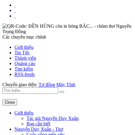
Các chuyên mục chính
Giới thiệu
Tin Tức
Thành viên
Quảng cáo
Tìm kiếm
RSS-feeds
Chuyển giao diện:
Tự động
Máy Tính
Close
Giới thiệu
Tác giả Nguyễn Duy Xuân
Bạn cần biết
Nguyễn Duy Xuân - Thơ
Cuộc sống mến yêu