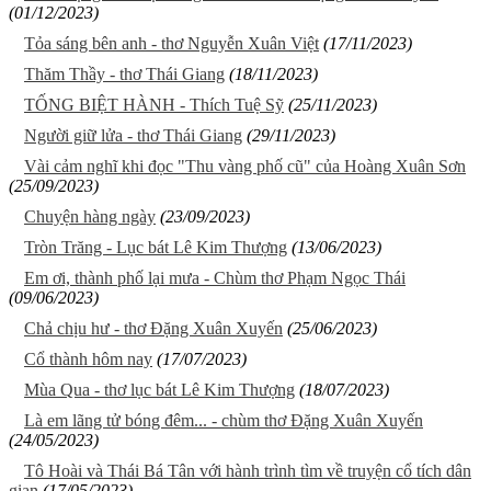
(01/12/2023)
Tỏa sáng bên anh - thơ Nguyễn Xuân Việt
(17/11/2023)
Thăm Thầy - thơ Thái Giang
(18/11/2023)
TỐNG BIỆT HÀNH - Thích Tuệ Sỹ
(25/11/2023)
Người giữ lửa - thơ Thái Giang
(29/11/2023)
Vài cảm nghĩ khi đọc "Thu vàng phố cũ" của Hoàng Xuân Sơn
(25/09/2023)
Chuyện hàng ngày
(23/09/2023)
Tròn Trăng - Lục bát Lê Kim Thượng
(13/06/2023)
Em ơi, thành phố lại mưa - Chùm thơ Phạm Ngọc Thái
(09/06/2023)
Chả chịu hư - thơ Đặng Xuân Xuyến
(25/06/2023)
Cổ thành hôm nay
(17/07/2023)
Mùa Qua - thơ lục bát Lê Kim Thượng
(18/07/2023)
Là em lãng tử bóng đêm... - chùm thơ Đặng Xuân Xuyến
(24/05/2023)
Tô Hoài và Thái Bá Tân với hành trình tìm về truyện cổ tích dân
gian
(17/05/2023)