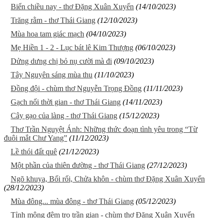
Biển chiều nay - thơ Đặng Xuân Xuyến
(14/10/2023)
Trăng rằm - thơ Thái Giang
(12/10/2023)
Mùa hoa tam giác mạch
(04/10/2023)
Mẹ Hiền 1 - 2 - Lục bát lê Kim Thượng
(06/10/2023)
Dửng dưng chị bỏ nụ cười mà đi
(09/10/2023)
Tây Nguyên sáng mùa thu
(11/10/2023)
Đồng đội - chùm thơ Nguyễn Trọng Đồng
(11/11/2023)
Gạch nối thời gian - thơ Thái Giang
(14/11/2023)
Cây gạo của làng - thơ Thái Giang
(15/12/2023)
Thơ Trần Nguyệt Ánh: Những thức đoạn tình yêu trong “Từ
đuôi mắt Chư Yang”
(11/12/2023)
Lề thói đất quê
(21/12/2023)
Một phần của thiên đường - thơ Thái Giang
(27/12/2023)
Ngõ khuya, Bối rối, Chửa khôn - chùm thơ Đặng Xuân Xuyến
(28/12/2023)
Mùa đông... mùa đông - thơ Thái Giang
(05/12/2023)
Tỉnh mộng đêm trọ trần gian - chùm thơ Đặng Xuân Xuyến