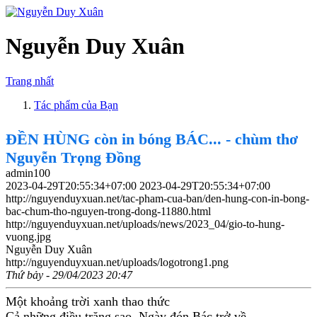
Nguyễn Duy Xuân
Trang nhất
Tác phẩm của Bạn
ĐỀN HÙNG còn in bóng BÁC... - chùm thơ
Nguyễn Trọng Đồng
admin100
2023-04-29T20:55:34+07:00
2023-04-29T20:55:34+07:00
http://nguyenduyxuan.net/tac-pham-cua-ban/den-hung-con-in-bong-
bac-chum-tho-nguyen-trong-dong-11880.html
http://nguyenduyxuan.net/uploads/news/2023_04/gio-to-hung-
vuong.jpg
Nguyễn Duy Xuân
http://nguyenduyxuan.net/uploads/logotrong1.png
Thứ bảy - 29/04/2023 20:47
Một khoảng trời xanh thao thức
Cả những điều trăng sao. Ngày đón Bác trở về...