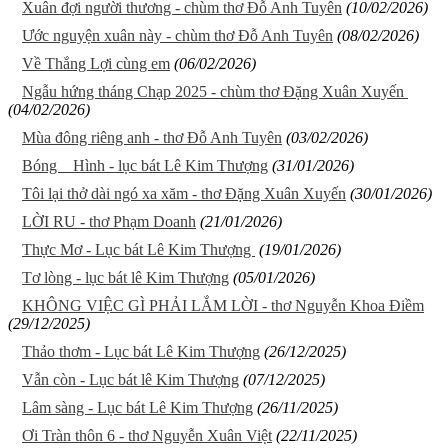
Xuân đợi người thương - chùm thơ Đỗ Anh Tuyên
(10/02/2026)
Ước nguyện xuân này - chùm thơ Đỗ Anh Tuyên
(08/02/2026)
Về Thắng Lợi cùng em
(06/02/2026)
Ngẫu hứng tháng Chạp 2025 - chùm thơ Đặng Xuân Xuyến
(04/02/2026)
Mùa đông riêng anh - thơ Đỗ Anh Tuyên
(03/02/2026)
Bóng Hình - lục bát Lê Kim Thượng
(31/01/2026)
Tôi lại thở dài ngó xa xăm - thơ Đặng Xuân Xuyến
(30/01/2026)
LỜI RU - thơ Phạm Doanh
(21/01/2026)
Thực Mơ - Lục bát Lê Kim Thượng
(19/01/2026)
Tơ lòng - lục bát lê Kim Thượng
(05/01/2026)
KHÔNG VIỆC GÌ PHẢI LẮM LỜI - thơ Nguyễn Khoa Điềm
(29/12/2025)
Thảo thơm - Lục bát Lê Kim Thượng
(26/12/2025)
Vẫn còn - Lục bát lê Kim Thượng
(07/12/2025)
Lâm sàng - Lục bát Lê Kim Thượng
(26/11/2025)
Ơi Tràn thôn 6 - thơ Nguyễn Xuân Việt
(22/11/2025)