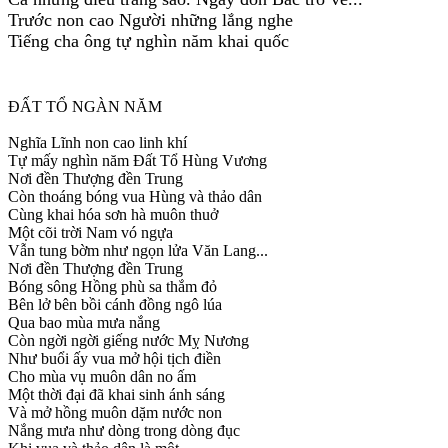
Trước non cao Người những lắng nghe
Tiếng cha ông tự nghìn năm khai quốc
ĐẤT TỔ NGÀN NĂM
Nghĩa Lĩnh non cao linh khí
Tự mấy nghìn năm Đất Tổ Hùng Vương
Nơi đền Thượng đền Trung
Còn thoáng bóng vua Hùng và thảo dân
Cùng khai hóa sơn hà muôn thuở
Một cõi trời Nam vó ngựa
Vẫn tung bờm như ngọn lửa Văn Lang...
Nơi đền Thượng đền Trung
Bóng sông Hồng phù sa thắm đỏ
Bên lở bên bồi cánh đồng ngô lúa
Qua bao mùa mưa nắng
Còn ngời ngời giếng nước Mỵ Nương
Như buổi ấy vua mở hội tịch điền
Cho mùa vụ muôn dân no ấm
Một thời đại đã khai sinh ánh sáng
Và mở hồng muôn dặm nước non
Nắng mưa như dòng trong dòng đục