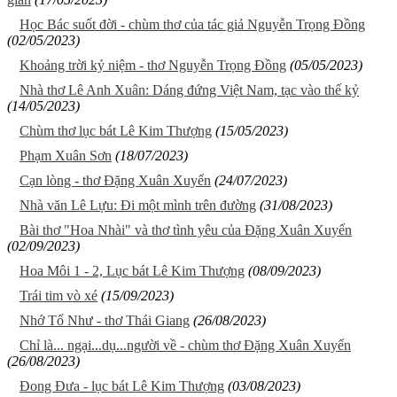
Học Bác suốt đời - chùm thơ của tác giả Nguyễn Trọng Đồng
(02/05/2023)
Khoảng trời kỷ niệm - thơ Nguyễn Trọng Đồng
(05/05/2023)
Nhà thơ Lê Anh Xuân: Dáng đứng Việt Nam, tạc vào thế kỷ
(14/05/2023)
Chùm thơ lục bát Lê Kim Thượng
(15/05/2023)
Phạm Xuân Sơn
(18/07/2023)
Cạn lòng - thơ Đặng Xuân Xuyến
(24/07/2023)
Nhà văn Lê Lựu: Đi một mình trên đường
(31/08/2023)
Bài thơ "Hoa Nhài" và thơ tình yêu của Đặng Xuân Xuyến
(02/09/2023)
Hoa Môi 1 - 2, Lục bát Lê Kim Thượng
(08/09/2023)
Trái tim vò xé
(15/09/2023)
Nhớ Tố Như - thơ Thái Giang
(26/08/2023)
Chỉ là... ngại...dụ...người về - chùm thơ Đặng Xuân Xuyến
(26/08/2023)
Đong Đưa - lục bát Lê Kim Thượng
(03/08/2023)