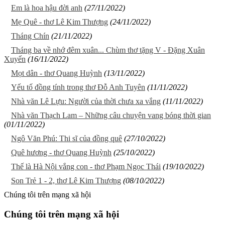
Em là hoa hậu đời anh
(27/11/2022)
Mẹ Quê - thơ Lê Kim Thượng
(24/11/2022)
Tháng Chín
(21/11/2022)
Tháng ba về nhớ đêm xuân... Chùm thơ tặng V - Đặng Xuân
Xuyến
(16/11/2022)
Mọt dân - thơ Quang Huỳnh
(13/11/2022)
Yếu tố đồng tính trong thơ Đỗ Anh Tuyên
(11/11/2022)
Nhà văn Lê Lựu: Người của thời chưa xa vắng
(11/11/2022)
Nhà văn Thạch Lam – Những câu chuyện vang bóng thời gian
(01/11/2022)
Ngô Văn Phú: Thi sĩ của đồng quê
(27/10/2022)
Quê hương - thơ Quang Huỳnh
(25/10/2022)
Thế là Hà Nội vắng con - thơ Phạm Ngọc Thái
(19/10/2022)
Son Trẻ 1 - 2, thơ Lê Kim Thượng
(08/10/2022)
Chúng tôi trên mạng xã hội
Chúng tôi trên mạng xã hội