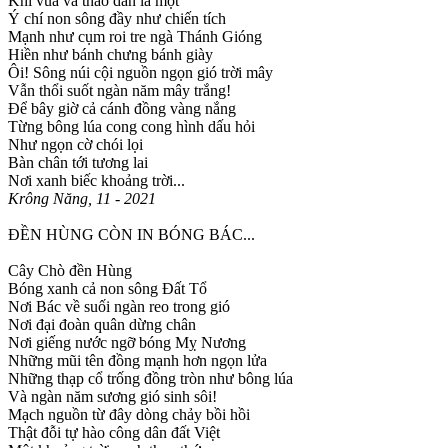
Khi vua và thảo dân là một
Ý chí non sông đầy như chiến tích
Mạnh như cụm roi tre ngà Thánh Gióng
Hiền như bánh chưng bánh giày
Ôi! Sông núi cội nguồn ngọn gió trời mây
Vẫn thổi suốt ngàn năm mây trắng!
Để bây giờ cả cánh đồng vàng nắng
Từng bông lúa cong cong hình dấu hỏi
Như ngọn cờ chói lọi
Bàn chân tới tương lai
Nơi xanh biếc khoảng trời...
Krông Năng, 11 - 2021
ĐỀN HÙNG CÒN IN BÓNG BÁC...
Cây Chò đền Hùng
Bóng xanh cả non sông Đất Tổ
Nơi Bác về suối ngàn reo trong gió
Nơi đại đoàn quân dừng chân
Nơi giếng nước ngỡ bóng Mỵ Nương
Những mũi tên đồng mạnh hơn ngọn lửa
Những thạp cổ trống đồng tròn như bông lúa
Và ngàn năm sương gió sinh sôi!
Mạch nguồn từ đây dòng chảy bồi hồi
Thật đỗi tự hào công dân đất Việt