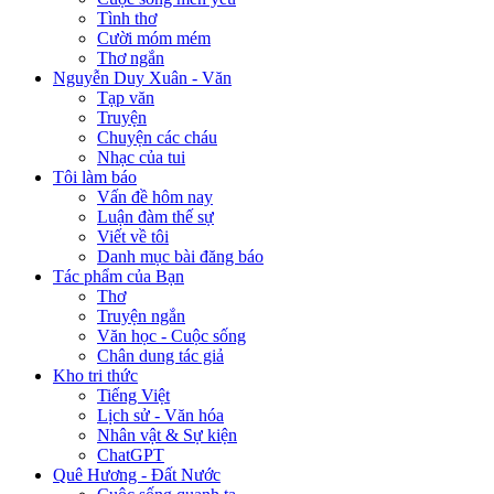
Tình thơ
Cười móm mém
Thơ ngắn
Nguyễn Duy Xuân - Văn
Tạp văn
Truyện
Chuyện các cháu
Nhạc của tui
Tôi làm báo
Vấn đề hôm nay
Luận đàm thế sự
Viết về tôi
Danh mục bài đăng báo
Tác phẩm của Bạn
Thơ
Truyện ngắn
Văn học - Cuộc sống
Chân dung tác giả
Kho tri thức
Tiếng Việt
Lịch sử - Văn hóa
Nhân vật & Sự kiện
ChatGPT
Quê Hương - Đất Nước