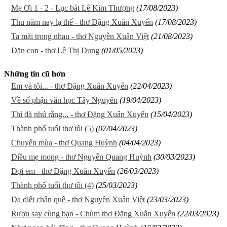
Mẹ Ơi 1 - 2 - Lục bát Lê Kim Thượng
(17/08/2023)
Thu năm nay lạ thế - thơ Đặng Xuân Xuyến
(17/08/2023)
Ta mãi trong nhau - thơ Nguyễn Xuân Việt
(21/08/2023)
Dặn con - thơ Lê Thị Dung
(01/05/2023)
Những tin cũ hơn
Em và tôi... - thơ Đặng Xuân Xuyến
(22/04/2023)
Về số phận văn học Tây Nguyên
(19/04/2023)
Thì đã nhủ rằng... - thơ Đặng Xuân Xuyến
(15/04/2023)
Thành phố tuổi thơ tôi (5)
(07/04/2023)
Chuyển mùa - thơ Quang Huỳnh
(04/04/2023)
Điều mẹ mong - thơ Nguyễn Quang Huỳnh
(30/03/2023)
Đợi em - thơ Đặng Xuân Xuyến
(26/03/2023)
Thành phố tuổi thơ tôi (4)
(25/03/2023)
Da diết chân quê - thơ Nguyễn Xuân Việt
(23/03/2023)
Rượu say cùng bạn - Chùm thơ Đặng Xuân Xuyến
(22/03/2023)