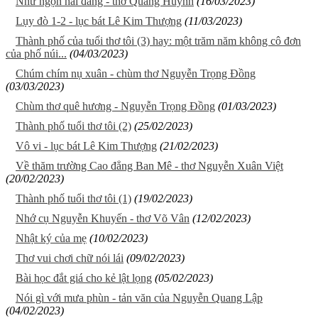
Như ngọn hải đăng - thơ Quang Huỳnh
(16/03/2023)
Lụy đò 1-2 - lục bát Lê Kim Thượng
(11/03/2023)
Thành phố của tuổi thơ tôi (3) hay: một trăm năm không cô đơn
của phố núi...
(04/03/2023)
Chúm chím nụ xuân - chùm thơ Nguyễn Trọng Đồng
(03/03/2023)
Chùm thơ quê hương - Nguyễn Trọng Đồng
(01/03/2023)
Thành phố tuổi thơ tôi (2)
(25/02/2023)
Vô vi - lục bát Lê Kim Thượng
(21/02/2023)
Về thăm trường Cao đẳng Ban Mê - thơ Nguyễn Xuân Việt
(20/02/2023)
Thành phố tuổi thơ tôi (1)
(19/02/2023)
Nhớ cụ Nguyễn Khuyến - thơ Võ Vân
(12/02/2023)
Nhật ký của mẹ
(10/02/2023)
Thơ vui chơi chữ nói lái
(09/02/2023)
Bài học đắt giá cho kẻ lật lọng
(05/02/2023)
Nói gì với mưa phùn - tản văn của Nguyễn Quang Lập
(04/02/2023)