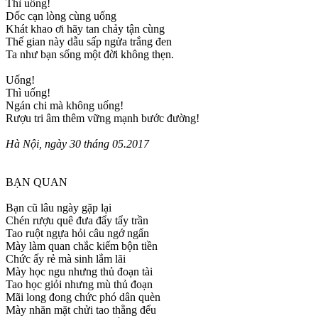
Thì uống!
Dốc cạn lòng cùng uống
Khát khao ơi hãy tan chảy tận cùng
Thế gian này dẫu sấp ngửa trắng đen
Ta như bạn sống một đời không thẹn.
Uống!
Thì uống!
Ngán chi mà không uống!
Rượu tri âm thêm vững mạnh bước đường!
Hà Nội, ngày 30 tháng 05.2017
BẠN QUAN
Bạn cũ lâu ngày gặp lại
Chén rượu quê đưa đẩy tẩy trần
Tao ruột ngựa hỏi câu ngớ ngẩn
Mày làm quan chắc kiếm bộn tiền
Chức ấy rẻ mà sinh lắm lãi
Mày học ngu nhưng thủ đoạn tài
Tao học giỏi nhưng mù thủ đoạn
Mãi long đong chức phó dân quèn
Mày nhăn mặt chửi tao thằng đểu