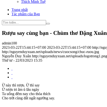
Thích Minh Tuệ
Trang nhất
Tác phẩm của Bạn
Rượu say cùng bạn - Chùm thơ Đặng Xuâ
admin100
2023-03-22T15:44:15+07:00
2023-03-22T15:44:15+07:00
http://n
http://nguyenduyxuan.net/uploads/news/cuocsong/chuc-ruou.jpg
Nguyễn Duy Xuân
http://nguyenduyxuan.net/uploads/logotrong1.pn
Thứ tư - 22/03/2023 15:35
Ừ này thì rượu. Ừ thì say
Ừ rượu tri âm ủ lâu ngày
Ta uống đêm nay cho thỏa thích
Cho trời cùng đất ngất ngưởng say.