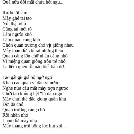
Quá nửa đời mãi chửa hết ngu...
Rượu tới tầm
Mày ghé tai tao
Nói thật nhỏ
Căng tai mới rõ
Làm người khó
Làm quan càng khó
Chốn quan trường chó vịt giống nhau
Mày than đời chỉ rặt những thau
Quan càng lớn chữ nhân càng nhỏ
Ví miệng quan giống trôn trẻ nhỏ
La liếm quen rồi nào biết bẩn dơ.
Tao gật gù giả bộ ngớ ngơ
Khen các quan vì dân vì nước
Nghe nửa câu mắt mày trợn ngược
Chửi tao khùng hệt “lũ dân ngu”
Mày chửi thề đặc giọng quân khu
Đời đã chó
Quan trường càng chó
Rồi nhăn nhó
Than đời mày nhọ
Mấy tháng trời bổng lộc hụt xơi...