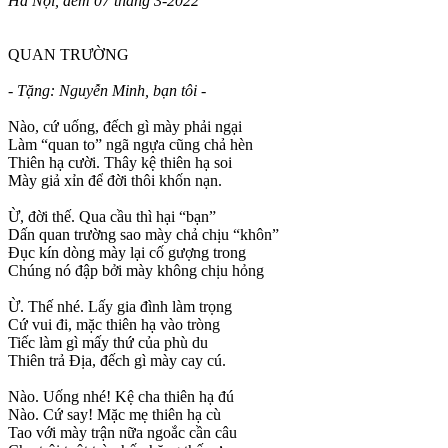
Hà Nội, đêm 07 tháng 3-2022
QUAN TRƯỜNG
- Tặng: Nguyễn Minh, bạn tôi -
Nào, cứ uống, đếch gì mày phải ngại
Làm “quan to” ngã ngựa cũng chả hèn
Thiên hạ cười. Thây kệ thiên hạ soi
Mày giả xỉn để đời thôi khốn nạn.
Ừ, đời thế. Qua cầu thì hại “bạn”
Dấn quan trường sao mày chả chịu “khôn”
Đục kín dòng mày lại cố gượng trong
Chúng nó đập bởi mày không chịu hỏng
Ừ. Thế nhé. Lấy gia đình làm trọng
Cứ vui đi, mặc thiên hạ vào tròng
Tiếc làm gì mấy thứ của phù du
Thiên trả Địa, đếch gì mày cay cú.
Nào. Uống nhé! Kệ cha thiên hạ đú
Nào. Cứ say! Mặc mẹ thiên hạ cù
Tao với mày trận nữa ngoắc cần câu