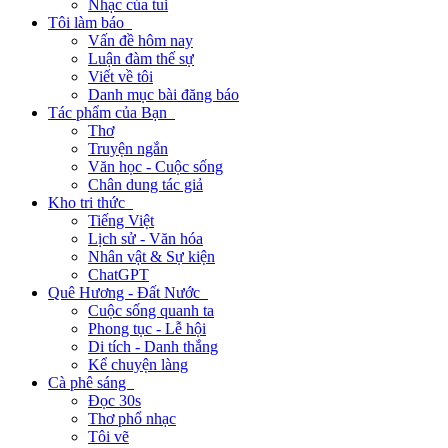
Nhạc của tui
Tôi làm báo
Vấn đề hôm nay
Luận đàm thế sự
Viết về tôi
Danh mục bài đăng báo
Tác phẩm của Bạn
Thơ
Truyện ngắn
Văn học - Cuộc sống
Chân dung tác giả
Kho tri thức
Tiếng Việt
Lịch sử - Văn hóa
Nhân vật & Sự kiện
ChatGPT
Quê Hương - Đất Nước
Cuộc sống quanh ta
Phong tục - Lễ hội
Di tích - Danh thắng
Kể chuyện làng
Cà phê sáng
Đọc 30s
Thơ phổ nhạc
Tôi vẽ