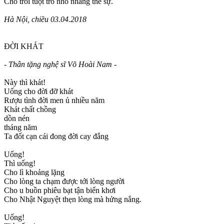
Cho trôi tuột trò nhố nhăng thế sự.
Hà Nội, chiều 03.04.2018
ĐỜI KHÁT
- Thân tặng nghệ sĩ Võ Hoài Nam -
Này thì khát!
Uống cho đời đỡ khát
Rượu tình đời men ủ nhiều năm
Khát chất chồng
dồn nén
tháng năm
Ta đốt cạn cái đong đời cay đắng
Uống!
Thì uống!
Cho lì khoảng lặng
Cho lòng ta chạm được tới lòng người
Cho u buồn phiêu bạt tận biển khơi
Cho Nhật Nguyệt thẹn lòng mà hửng nắng.
Uống!