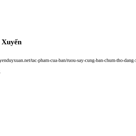
n Xuyến
guyenduyxuan.net/tac-pham-cua-ban/ruou-say-cung-ban-chum-tho-dang
g