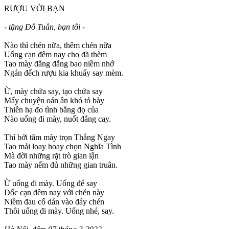
RƯỢU VỚI BẠN
- tặng Đỗ Tuân, bạn tôi -
Nào thì chén nữa, thêm chén nữa
Uống cạn đêm nay cho đã thèm
Tao mày đằng đẵng bao niềm nhớ
Ngán đếch rượu kia khuấy say mèm.
Ừ, mày chửa say, tạo chửa say
Mấy chuyện oán ân khó tỏ bày
Thiên hạ đo tình bằng đọ của
Nào uống đi mày, nuốt đắng cay.
Thì bởi tâm mày trọn Thẳng Ngay
Tao mải loay hoay chọn Nghĩa Tình
Mà đời những rặt trò gian lận
Tao mày nếm đủ những gian truân.
Ừ uống đi mày. Uống để say
Dốc cạn đêm nay với chén này
Niềm đau cố dán vào đáy chén
Thôi uống đi mày. Uống nhé, say.