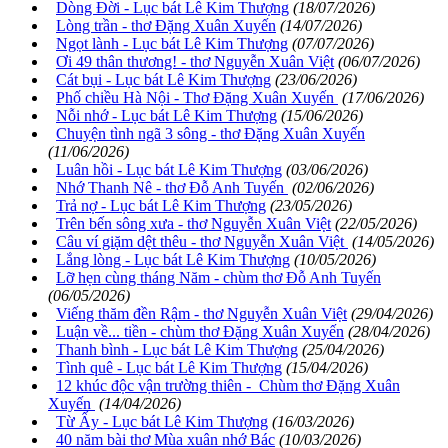
Dòng Đời - Lục bát Lê Kim Thượng
(18/07/2026)
Lòng trần - thơ Đặng Xuân Xuyến
(14/07/2026)
Ngọt lành - Lục bát Lê Kim Thượng
(07/07/2026)
Ơi 49 thân thương! - thơ Nguyễn Xuân Việt
(06/07/2026)
Cát bụi - Lục bát Lê Kim Thượng
(23/06/2026)
Phố chiều Hà Nội - Thơ Đặng Xuân Xuyến
(17/06/2026)
Nỗi nhớ - Lục bát Lê Kim Thượng
(15/06/2026)
Chuyện tình ngã 3 sông - thơ Đặng Xuân Xuyến
(11/06/2026)
Luân hồi - Lục bát Lê Kim Thượng
(03/06/2026)
Nhớ Thanh Nê - thơ Đỗ Anh Tuyến
(02/06/2026)
Trả nợ - Lục bát Lê Kim Thượng
(23/05/2026)
Trên bến sông xưa - thơ Nguyễn Xuân Việt
(22/05/2026)
Câu ví giặm dệt thêu - thơ Nguyễn Xuân Việt
(14/05/2026)
Lắng lòng - Lục bát Lê Kim Thượng
(10/05/2026)
Lỡ hẹn cùng tháng Năm - chùm thơ Đỗ Anh Tuyến
(06/05/2026)
Viếng thăm đền Rậm - thơ Nguyễn Xuân Việt
(29/04/2026)
Luận về... tiền - chùm thơ Đặng Xuân Xuyến
(28/04/2026)
Thanh bình - Lục bát Lê Kim Thượng
(25/04/2026)
Tình quê - Lục bát Lê Kim Thượng
(15/04/2026)
12 khúc độc vận trường thiên - Chùm thơ Đặng Xuân
Xuyến
(14/04/2026)
Từ Ấy - Lục bát Lê Kim Thượng
(16/03/2026)
40 năm bài thơ Mùa xuân nhớ Bác
(10/03/2026)