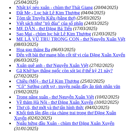
(25/04/2025)
Nhật ký nẻo xuân - chùm thơ Thái Giang
(20/04/2025)
Đất Mẹ - Lục bát Lê Kim Thượng
(04/04/2025)
Tóm tắt Truyện Kiều (bằng thơ)
(25/03/2025)
Viết sách như "trò đùa" của số phận
(24/03/2025)
MẸ DẶN - thơ Đặng Bá Tiến
(17/03/2025)
Sao Mai - chùm lục bát Lê Kim Thượng
(12/03/2025)
MẸ LÀ VŨ TRỤ TRONG CON - thơ Nguyễn Xuân Việt
(08/03/2025)
Hoa gạo tháng Ba
(06/03/2025)
Đến với bài thơ mang hồn cốt tử vi của Đặng Xuân Xuyến
(06/03/2025)
Xuân quê anh - thơ Nguyễn Xuân Việt
(27/02/2025)
Gã Khờ hay thằng ngốc còn sót lại ở thế kỷ 21 này?
(27/02/2025)
Chiều (Mộ) - thơ Lê Kim Thượng
(25/02/2025)
“Cô” Sướng cưới vợ - truyện ngắn đầy ắp tính nhân văn
(19/02/2025)
Trong nắng xuân - thơ Nguyễn Xuân Việt
(10/02/2025)
Về thăm Hà Nội - thơ Đặng Xuân Xuyến
(10/02/2025)
Thơ cũ, thơ mới và thơ tân hình thức
(04/02/2025)
Khối tình lận đận của chàng trai trong thơ Đặng Xuân
Xuyến
(02/02/2025)
Ngẫu hứng đầu Xuân - chùm thơ Đặng Xuân Xuyến
(31/01/2025)