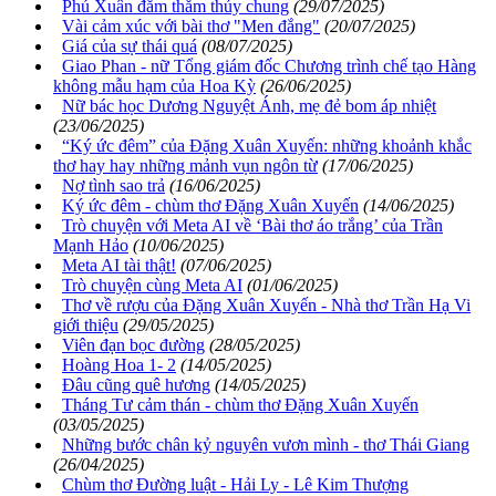
Phú Xuân đằm thắm thủy chung
(29/07/2025)
Vài cảm xúc với bài thơ "Men đắng"
(20/07/2025)
Giá của sự thái quá
(08/07/2025)
Giao Phan - nữ Tổng giám đốc Chương trình chế tạo Hàng
không mẫu hạm của Hoa Kỳ
(26/06/2025)
Nữ bác học Dương Nguyệt Ánh, mẹ đẻ bom áp nhiệt
(23/06/2025)
“Ký ức đêm” của Đặng Xuân Xuyến: những khoảnh khắc
thơ hay hay những mảnh vụn ngôn từ
(17/06/2025)
Nợ tình sao trả
(16/06/2025)
Ký ức đêm - chùm thơ Đặng Xuân Xuyến
(14/06/2025)
Trò chuyện với Meta AI về ‘Bài thơ áo trắng’ của Trần
Mạnh Hảo
(10/06/2025)
Meta AI tài thật!
(07/06/2025)
Trò chuyện cùng Meta AI
(01/06/2025)
Thơ về rượu của Đặng Xuân Xuyến - Nhà thơ Trần Hạ Vi
giới thiệu
(29/05/2025)
Viên đạn bọc đường
(28/05/2025)
Hoàng Hoa 1- 2
(14/05/2025)
Đâu cũng quê hương
(14/05/2025)
Tháng Tư cảm thán - chùm thơ Đặng Xuân Xuyến
(03/05/2025)
Những bước chân kỷ nguyên vươn mình - thơ Thái Giang
(26/04/2025)
Chùm thơ Đường luật - Hải Ly - Lê Kim Thượng