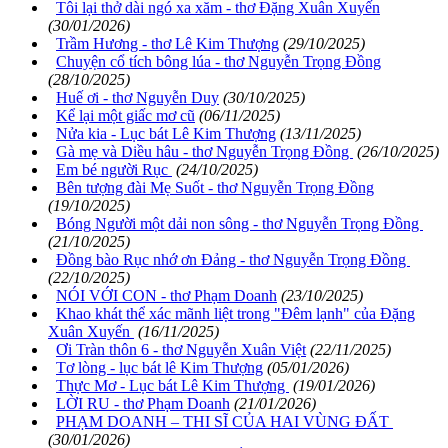
Tôi lại thở dài ngó xa xăm - thơ Đặng Xuân Xuyến
(30/01/2026)
Trầm Hương - thơ Lê Kim Thượng
(29/10/2025)
Chuyện cổ tích bông lúa - thơ Nguyễn Trọng Đồng
(28/10/2025)
Huế ơi - thơ Nguyễn Duy
(30/10/2025)
Kể lại một giấc mơ cũ
(06/11/2025)
Nửa kia - Lục bát Lê Kim Thượng
(13/11/2025)
Gà mẹ và Diều hâu - thơ Nguyễn Trọng Đồng
(26/10/2025)
Em bé người Rục
(24/10/2025)
Bên tượng đài Mẹ Suốt - thơ Nguyễn Trọng Đồng
(19/10/2025)
Bóng Người một dải non sông - thơ Nguyễn Trọng Đồng
(21/10/2025)
Đồng bào Rục nhớ ơn Đảng - thơ Nguyễn Trọng Đồng
(22/10/2025)
NÓI VỚI CON - thơ Phạm Doanh
(23/10/2025)
Khao khát thể xác mãnh liệt trong "Đêm lạnh" của Đặng
Xuân Xuyến
(16/11/2025)
Ơi Tràn thôn 6 - thơ Nguyễn Xuân Việt
(22/11/2025)
Tơ lòng - lục bát lê Kim Thượng
(05/01/2026)
Thực Mơ - Lục bát Lê Kim Thượng
(19/01/2026)
LỜI RU - thơ Phạm Doanh
(21/01/2026)
PHẠM DOANH – THI SĨ CỦA HAI VÙNG ĐẤT
(30/01/2026)