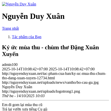
Nguyễn Duy Xuân
Trang nhất
Tác phẩm của Bạn
Ký ức mùa thu - chùm thơ Đặng Xuân
Xuyến
admin100
2025-10-14T10:08:42+07:00
2025-10-14T10:08:42+07:00
http://nguyenduyxuan.net/tac-pham-cua-ban/ky-uc-mua-thu-chum-
tho-dang-xuan-xuyen-12734.html
http://nguyenduyxuan.net/uploads/news/vantho/bo-cau-gu.jpg
Nguyễn Duy Xuân
http://nguyenduyxuan.net/uploads/logotrong1.png
Thứ ba - 14/10/2025 10:03
Em đi gom lại mùa thu cũ
Trả lại vườn xưa tiếng Cu gù