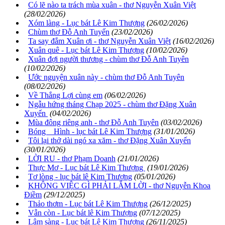
Có lẽ nào ta trách mùa xuân - thơ Nguyễn Xuân Việt
(28/02/2026)
Xóm làng - Lục bát Lê Kim Thượng
(26/02/2026)
Chùm thơ Đỗ Anh Tuyến
(23/02/2026)
Ta say đắm Xuân ơi - thơ Nguyễn Xuân Việt
(16/02/2026)
Xuân quê - Lục bát Lê Kim Thượng
(10/02/2026)
Xuân đợi người thương - chùm thơ Đỗ Anh Tuyên
(10/02/2026)
Ước nguyện xuân này - chùm thơ Đỗ Anh Tuyên
(08/02/2026)
Về Thắng Lợi cùng em
(06/02/2026)
Ngẫu hứng tháng Chạp 2025 - chùm thơ Đặng Xuân
Xuyến
(04/02/2026)
Mùa đông riêng anh - thơ Đỗ Anh Tuyên
(03/02/2026)
Bóng Hình - lục bát Lê Kim Thượng
(31/01/2026)
Tôi lại thở dài ngó xa xăm - thơ Đặng Xuân Xuyến
(30/01/2026)
LỜI RU - thơ Phạm Doanh
(21/01/2026)
Thực Mơ - Lục bát Lê Kim Thượng
(19/01/2026)
Tơ lòng - lục bát lê Kim Thượng
(05/01/2026)
KHÔNG VIỆC GÌ PHẢI LẮM LỜI - thơ Nguyễn Khoa
Điềm
(29/12/2025)
Thảo thơm - Lục bát Lê Kim Thượng
(26/12/2025)
Vẫn còn - Lục bát lê Kim Thượng
(07/12/2025)
Lâm sàng - Lục bát Lê Kim Thượng
(26/11/2025)