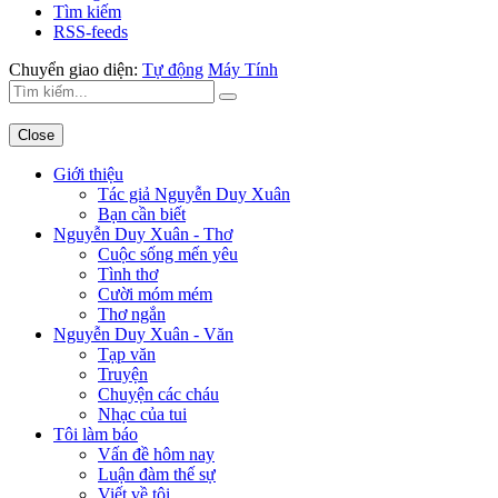
Tìm kiếm
RSS-feeds
Chuyển giao diện:
Tự động
Máy Tính
Close
Giới thiệu
Tác giả Nguyễn Duy Xuân
Bạn cần biết
Nguyễn Duy Xuân - Thơ
Cuộc sống mến yêu
Tình thơ
Cười móm mém
Thơ ngắn
Nguyễn Duy Xuân - Văn
Tạp văn
Truyện
Chuyện các cháu
Nhạc của tui
Tôi làm báo
Vấn đề hôm nay
Luận đàm thế sự
Viết về tôi