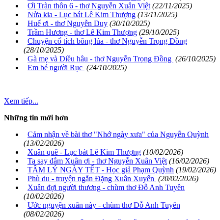
Ơi Tràn thôn 6 - thơ Nguyễn Xuân Việt
(22/11/2025)
Nửa kia - Lục bát Lê Kim Thượng
(13/11/2025)
Huế ơi - thơ Nguyễn Duy
(30/10/2025)
Trầm Hương - thơ Lê Kim Thượng
(29/10/2025)
Chuyện cổ tích bông lúa - thơ Nguyễn Trọng Đồng
(28/10/2025)
Gà mẹ và Diều hâu - thơ Nguyễn Trọng Đồng
(26/10/2025)
Em bé người Rục
(24/10/2025)
Xem tiếp...
Những tin mới hơn
Cảm nhận về bài thơ "Nhớ ngày xưa" của Nguyễn Quỳnh
(13/02/2026)
Xuân quê - Lục bát Lê Kim Thượng
(10/02/2026)
Ta say đắm Xuân ơi - thơ Nguyễn Xuân Việt
(16/02/2026)
TÂM LÝ NGÀY TẾT - Học giả Phạm Quỳnh
(19/02/2026)
Phù du - truyện ngắn Đặng Xuân Xuyến
(20/02/2026)
Xuân đợi người thương - chùm thơ Đỗ Anh Tuyên
(10/02/2026)
Ước nguyện xuân này - chùm thơ Đỗ Anh Tuyên
(08/02/2026)