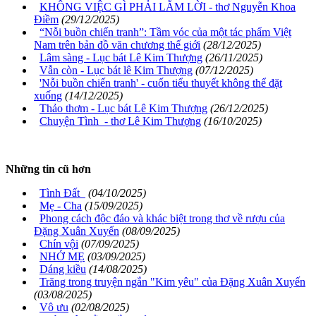
KHÔNG VIỆC GÌ PHẢI LẮM LỜI - thơ Nguyễn Khoa
Điềm
(29/12/2025)
“Nỗi buồn chiến tranh”: Tầm vóc của một tác phẩm Việt
Nam trên bản đồ văn chương thế giới
(28/12/2025)
Lâm sàng - Lục bát Lê Kim Thượng
(26/11/2025)
Vẫn còn - Lục bát lê Kim Thượng
(07/12/2025)
'Nỗi buồn chiến tranh' - cuốn tiểu thuyết không thể đặt
xuống
(14/12/2025)
Thảo thơm - Lục bát Lê Kim Thượng
(26/12/2025)
Chuyện Tình - thơ Lê Kim Thượng
(16/10/2025)
Những tin cũ hơn
Tình Đất
(04/10/2025)
Mẹ - Cha
(15/09/2025)
Phong cách độc đáo và khác biệt trong thơ về rượu của
Đặng Xuân Xuyến
(08/09/2025)
Chín vội
(07/09/2025)
NHỚ MẸ
(03/09/2025)
Dáng kiều
(14/08/2025)
Trăng trong truyện ngắn "Kim yêu" của Đặng Xuân Xuyến
(03/08/2025)
Vô ưu
(02/08/2025)