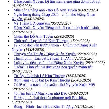
Đặng Xuân Xuyến: Đi tìm niềm riềng giữa dòng trôi vội
(01/02/2026)
Mùa đông riêng anh - thơ Đỗ Anh Tuyên
(03/02/2026)
Ngẫu hứng tháng Chạp 2025 - chùm thơ Đặng Xuân
Xuyến
(04/02/2026)
Về Thắng Lợi cùng em
(06/02/2026)
Đặng Xuân Xuyến: Tiếng thở dài của bi kịch nhân sinh
(22/02/2026)
Chùm thơ Đỗ Anh Tuyến
(23/02/2026)
Tình quê - Lục bát Lê Kim Thượng
(15/04/2026)
12 khúc độc vận trường thiên - Chùm thơ Đặng Xuân
Xuyến
(14/04/2026)
Chuyện của Thuận - Đặng Xuân Xuyến
(22/04/2026)
Thanh bình - Lục bát Lê Kim Thượng
(25/04/2026)
Luận về... tiền - chùm thơ Đặng Xuân Xuyến
(28/04/2026)
“Đêm”: Tình yêu và dục vọng hòa quyện mãnh liệt
(04/04/2026)
Từ Ấy - Lục bát Lê Kim Thượng
(16/03/2026)
Xóm làng - Lục bát Lê Kim Thượng
(26/02/2026)
Có lẽ nào ta trách mùa xuân - thơ Nguyễn Xuân Việt
(28/02/2026)
40 năm bài thơ Mùa xuân nhớ Bác
(10/03/2026)
Hương quê - bài thơ của phương ngữ Bắc bộ...
(12/03/2026)
Bóng Hình - lục bát Lê Kim Thượng
(31/01/2026)