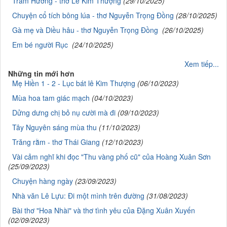
Trầm Hương - thơ Lê Kim Thượng
(29/10/2025)
Chuyện cổ tích bông lúa - thơ Nguyễn Trọng Đồng
(28/10/2025)
Gà mẹ và Diều hâu - thơ Nguyễn Trọng Đồng
(26/10/2025)
Em bé người Rục
(24/10/2025)
Xem tiếp...
Những tin mới hơn
Mẹ Hiền 1 - 2 - Lục bát lê Kim Thượng
(06/10/2023)
Mùa hoa tam giác mạch
(04/10/2023)
Dửng dưng chị bỏ nụ cười mà đi
(09/10/2023)
Tây Nguyên sáng mùa thu
(11/10/2023)
Trăng rằm - thơ Thái Giang
(12/10/2023)
Vài cảm nghĩ khi đọc "Thu vàng phố cũ" của Hoàng Xuân Sơn
(25/09/2023)
Chuyện hàng ngày
(23/09/2023)
Nhà văn Lê Lựu: Đi một mình trên đường
(31/08/2023)
Bài thơ "Hoa Nhài" và thơ tình yêu của Đặng Xuân Xuyến
(02/09/2023)