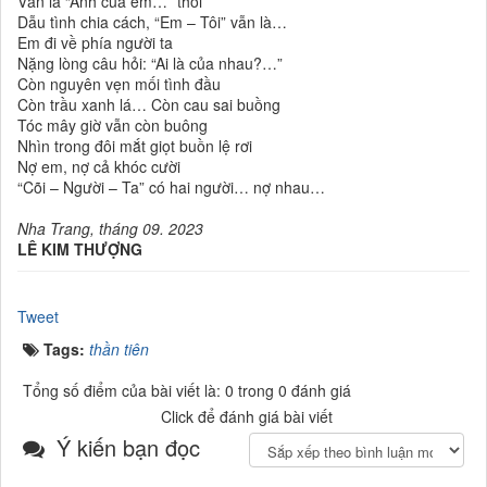
Vẫn là “Anh của em…” thôi
Dẫu tình chia cách, “Em – Tôi” vẫn là…
Em đi về phía người ta
Nặng lòng câu hỏi: “Ai là của nhau?…”
Còn nguyên vẹn mối tình đầu
Còn trầu xanh lá… Còn cau sai buồng
Tóc mây giờ vẫn còn buông
Nhìn trong đôi mắt giọt buồn lệ rơi
Nợ em, nợ cả khóc cười
“Cõi – Người – Ta” có hai người… nợ nhau…
Nha Trang, tháng 09. 2023
LÊ KIM THƯỢNG
Tweet
Tags:
thần tiên
Tổng số điểm của bài viết là: 0 trong 0 đánh giá
Click để đánh giá bài viết
Ý kiến bạn đọc