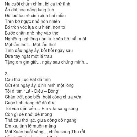
Nụ cười chúm chím, lời ca trữ tình
Áo dài hoa nắng lung linh
Đôi bờ tóc rẽ xinh xinh hai miền
Trên bờ ngực nhỏ hồn nhiên
Bó tròn vóc lụa dịu hiền, non tơ
Bước chân nhè nhẹ vào thơ
Nghiêng nghiêng nón lá, khép hờ mắt môi
Một lần thôi… Một lần thôi
Tình đầu ngày ấy, bồi hồi ngày sau
Đưa tay ngắt một lá trầu
Tặng em gìn giữ… ngày sau chúng mình…
2.
Câu thơ Lục Bát đa tình
Gửi em ngày ấy, đinh ninh một lòng
Tôi đi tìm “Lá - Diêu – Bông”
Chân trời, góc biển hoài công chưa vừa
Cuộc tình dang dở đò đưa
Tôi vùa đến bến… Em vừa sang sông
Còn gì để nhớ, để mong
Thả câu thơ lạc, giữa dòng đò ngang
Em xa, tình lỡ muộn màng
Mới Xuân buổi sáng… chiều sang Thu rồi