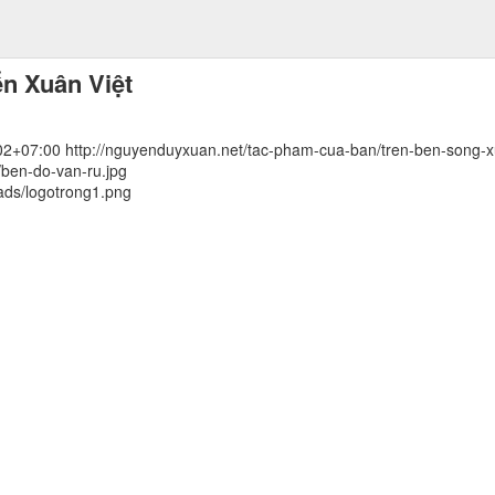
ễn Xuân Việt
02+07:00
http://nguyenduyxuan.net/tac-pham-cua-ban/tren-ben-song-x
ben-do-van-ru.jpg
ads/logotrong1.png