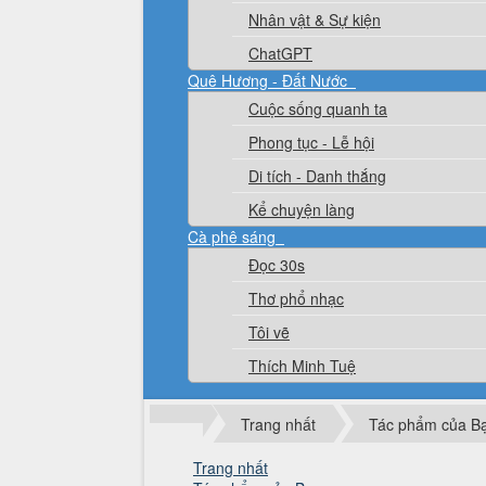
Nhân vật & Sự kiện
ChatGPT
Quê Hương - Đất Nước
Cuộc sống quanh ta
Phong tục - Lễ hội
Di tích - Danh thắng
Kể chuyện làng
Cà phê sáng
Đọc 30s
Thơ phổ nhạc
Tôi vẽ
Thích Minh Tuệ
Trang nhất
Tác phẩm của B
Trang nhất