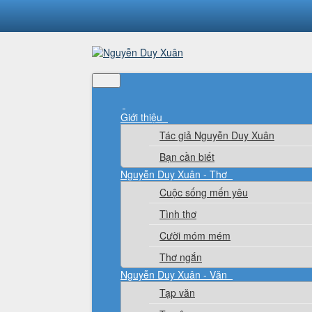
Giới thiệu
Tác giả Nguyễn Duy Xuân
Bạn cần biết
Nguyễn Duy Xuân - Thơ
Cuộc sống mến yêu
Tình thơ
Cười móm mém
Thơ ngắn
Nguyễn Duy Xuân - Văn
Tạp văn