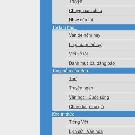
Truyện
Chuyện các cháu
Nhạc của tui
Tôi làm báo
Vấn đề hôm nay
Luận đàm thế sự
Viết về tôi
Danh mục bài đăng báo
Tác phẩm của Bạn
Thơ
Truyện ngắn
Văn học - Cuộc sống
Chân dung tác giả
Kho tri thức
Tiếng Việt
Lịch sử - Văn hóa