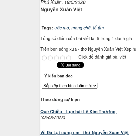
Phú Xuân, 19/5/2026
Nguyễn Xuân Việt
Tags:
ước mơ
,
mong chờ
,
tổ ấm
Tổng số điểm của bài viết là: 5 trong 1 đánh giá
Trên bến sông xưa - thơ Nguyễn Xuân Việt
Xếp h
Click để đánh giá bài viết
Ý kiến bạn đọc
Theo dòng sự kiện
Quê Chiều - Lục bát Lê Kim Thượng
(03/08/2026)
Về Đà Lạt cùng em - thơ Nguyễn Xuân Việt