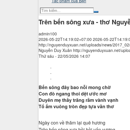
Tác phẩm của Bạn
Trên bến sông xưa - thơ Nguy
admin100
2026-05-22T14:19:02+07:00
2026-05-22T14:19:
http://nguyenduyxuan.net/uploads/news/2017_02/
Nguyễn Duy Xuân
http://nguyenduyxuan.net/uplo
Thứ sáu - 22/05/2026 14:07
Bến sông đây bao nỗi mong chờ
Con đò ngang thoi dệt ước mơ
Duyên mẹ thầy trăng rằm vành vạnh
Tổ ấm vuông tròn đẹp tựa vần thơ
Ngày con về thăm lại quê hương
Trên bến sông xưa bồi hồi vấn vương