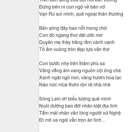
Đứng bên ni con ngó về bên nớ
Vạn Rú soi mình, quê ngoại thân thương
Bến sông đây bao nỗi mong chờ
Con đò ngang thoi dệt ước mơ
Duyên mẹ thầy trăng rằm vành vạnh
Tổ ấm vuông tròn đẹp tựa vần thơ
Con bước nhẹ trên thảm phù sa
Văng vẳng âm vang nguồn cội ông cha
Xanh ngát ngô non, vàng hươm hoa lạc
Náo nức mùa thơm rộn rã nhà nhà
Sông Lam ơi! biểu tượng quê mình
Nuôi dưỡng bao đời nhân kiệt địa linh
Tắm mát nhân văn lòng người xứ Nghệ
Đi mô xa ngái vẫn trọn ân tình…