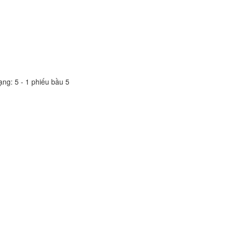
ạng:
5
-
1
phiếu bầu
5