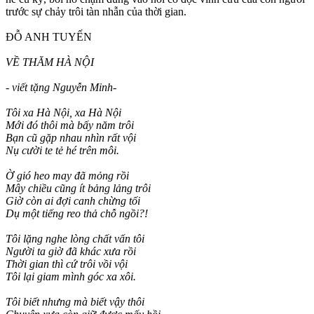
trước sự chảy trôi tàn nhẫn của thời gian.
ĐỖ ANH TUYẾN
VỀ THĂM HÀ NỘI
- viết tặng Nguyễn Minh-
Tôi xa Hà Nội, xa Hà Nội
Mới đó thôi mà bấy năm trôi
Bạn cũ gặp nhau nhìn rất vội
Nụ cười te tẻ hé trên môi.
Ờ gió heo may đã mỏng rồi
Mây chiều cũng ít bảng lảng trôi
Giờ còn ai đợi canh chừng tối
Dụ một tiếng reo thả chỗ ngồi?!
Tôi lặng nghe lòng chất vấn tôi
Người ta giờ đã khác xưa rồi
Thời gian thì cứ trôi vồi vội
Tôi lại giam mình góc xa xôi.
Tôi biết nhưng mà biết vậy thôi