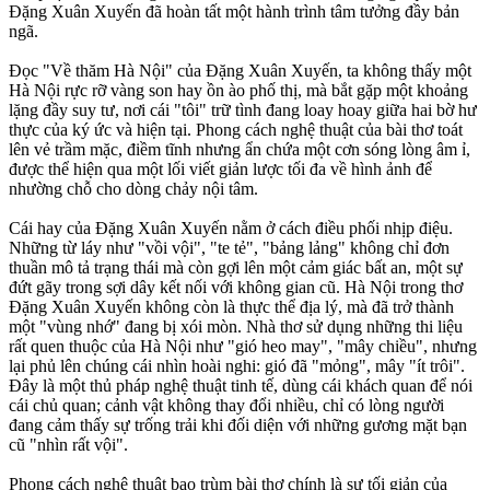
Đặng Xuân Xuyến đã hoàn tất một hành trình tâm tưởng đầy bản
ngã.
Đọc "Về thăm Hà Nội" của Đặng Xuân Xuyến, ta không thấy một
Hà Nội rực rỡ vàng son hay ồn ào phố thị, mà bắt gặp một khoảng
lặng đầy suy tư, nơi cái "tôi" trữ tình đang loay hoay giữa hai bờ hư
thực của ký ức và hiện tại. Phong cách nghệ thuật của bài thơ toát
lên vẻ trầm mặc, điềm tĩnh nhưng ẩn chứa một cơn sóng lòng âm ỉ,
được thể hiện qua một lối viết giản lược tối đa về hình ảnh để
nhường chỗ cho dòng chảy nội tâm.
Cái hay của Đặng Xuân Xuyến nằm ở cách điều phối nhịp điệu.
Những từ láy như "vồi vội", "te tẻ", "bảng lảng" không chỉ đơn
thuần mô tả trạng thái mà còn gợi lên một cảm giác bất an, một sự
đứt gãy trong sợi dây kết nối với không gian cũ. Hà Nội trong thơ
Đặng Xuân Xuyến không còn là thực thể địa lý, mà đã trở thành
một "vùng nhớ" đang bị xói mòn. Nhà thơ sử dụng những thi liệu
rất quen thuộc của Hà Nội như "gió heo may", "mây chiều", nhưng
lại phủ lên chúng cái nhìn hoài nghi: gió đã "mỏng", mây "ít trôi".
Đây là một thủ pháp nghệ thuật tinh tế, dùng cái khách quan để nói
cái chủ quan; cảnh vật không thay đổi nhiều, chỉ có lòng người
đang cảm thấy sự trống trải khi đối diện với những gương mặt bạn
cũ "nhìn rất vội".
Phong cách nghệ thuật bao trùm bài thơ chính là sự tối giản của