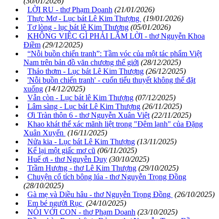
(30/01/2026)
LỜI RU - thơ Phạm Doanh
(21/01/2026)
Thực Mơ - Lục bát Lê Kim Thượng
(19/01/2026)
Tơ lòng - lục bát lê Kim Thượng
(05/01/2026)
KHÔNG VIỆC GÌ PHẢI LẮM LỜI - thơ Nguyễn Khoa
Điềm
(29/12/2025)
“Nỗi buồn chiến tranh”: Tầm vóc của một tác phẩm Việt
Nam trên bản đồ văn chương thế giới
(28/12/2025)
Thảo thơm - Lục bát Lê Kim Thượng
(26/12/2025)
'Nỗi buồn chiến tranh' - cuốn tiểu thuyết không thể đặt
xuống
(14/12/2025)
Vẫn còn - Lục bát lê Kim Thượng
(07/12/2025)
Lâm sàng - Lục bát Lê Kim Thượng
(26/11/2025)
Ơi Tràn thôn 6 - thơ Nguyễn Xuân Việt
(22/11/2025)
Khao khát thể xác mãnh liệt trong "Đêm lạnh" của Đặng
Xuân Xuyến
(16/11/2025)
Nửa kia - Lục bát Lê Kim Thượng
(13/11/2025)
Kể lại một giấc mơ cũ
(06/11/2025)
Huế ơi - thơ Nguyễn Duy
(30/10/2025)
Trầm Hương - thơ Lê Kim Thượng
(29/10/2025)
Chuyện cổ tích bông lúa - thơ Nguyễn Trọng Đồng
(28/10/2025)
Gà mẹ và Diều hâu - thơ Nguyễn Trọng Đồng
(26/10/2025)
Em bé người Rục
(24/10/2025)
NÓI VỚI CON - thơ Phạm Doanh
(23/10/2025)