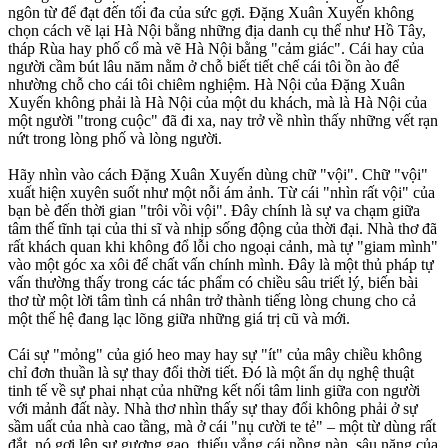
ngôn từ để đạt đến tối đa của sức gợi. Đặng Xuân Xuyến không
chọn cách vẽ lại Hà Nội bằng những địa danh cụ thể như Hồ Tây,
tháp Rùa hay phố cổ mà vẽ Hà Nội bằng "cảm giác". Cái hay của
người cầm bút lâu năm nằm ở chỗ biết tiết chế cái tôi ồn ào để
nhường chỗ cho cái tôi chiêm nghiệm. Hà Nội của Đặng Xuân
Xuyến không phải là Hà Nội của một du khách, mà là Hà Nội của
một người "trong cuộc" đã đi xa, nay trở về nhìn thấy những vết rạn
nứt trong lòng phố và lòng người.
Hãy nhìn vào cách Đặng Xuân Xuyến dùng chữ "vội". Chữ "vội"
xuất hiện xuyên suốt như một nỗi ám ảnh. Từ cái "nhìn rất vội" của
bạn bè đến thời gian "trôi vồi vội". Đây chính là sự va chạm giữa
tâm thế tĩnh tại của thi sĩ và nhịp sống động của thời đại. Nhà thơ đã
rất khách quan khi không đổ lỗi cho ngoại cảnh, mà tự "giam mình"
vào một góc xa xôi để chất vấn chính mình. Đây là một thủ pháp tự
vấn thường thấy trong các tác phẩm có chiều sâu triết lý, biến bài
thơ từ một lời tâm tình cá nhân trở thành tiếng lòng chung cho cả
một thế hệ đang lạc lõng giữa những giá trị cũ và mới.
Cái sự "mỏng" của gió heo may hay sự "ít" của mây chiều không
chỉ đơn thuần là sự thay đổi thời tiết. Đó là một ẩn dụ nghệ thuật
tinh tế về sự phai nhạt của những kết nối tâm linh giữa con người
với mảnh đất này. Nhà thơ nhìn thấy sự thay đổi không phải ở sự
sầm uất của nhà cao tầng, mà ở cái "nụ cười te tẻ" – một từ dùng rất
đắt, nó gợi lên sự gượng gạo, thiếu vắng cái nồng nàn, sâu nặng của