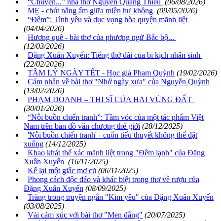
“Chuyện...” nhà thơ Nguyễn Quang Thiều
(06/08/2026)
MẸ - chút nắng ấm giữa miền hư không
(09/05/2026)
“Đêm”: Tình yêu và dục vọng hòa quyện mãnh liệt
(04/04/2026)
Hương quê - bài thơ của phương ngữ Bắc bộ...
(12/03/2026)
Đặng Xuân Xuyến: Tiếng thở dài của bi kịch nhân sinh
(22/02/2026)
TÂM LÝ NGÀY TẾT - Học giả Phạm Quỳnh
(19/02/2026)
Cảm nhận về bài thơ "Nhớ ngày xưa" của Nguyễn Quỳnh
(13/02/2026)
PHẠM DOANH – THI SĨ CỦA HAI VÙNG ĐẤT
(30/01/2026)
“Nỗi buồn chiến tranh”: Tầm vóc của một tác phẩm Việt
Nam trên bản đồ văn chương thế giới
(28/12/2025)
'Nỗi buồn chiến tranh' - cuốn tiểu thuyết không thể đặt
xuống
(14/12/2025)
Khao khát thể xác mãnh liệt trong "Đêm lạnh" của Đặng
Xuân Xuyến
(16/11/2025)
Kể lại một giấc mơ cũ
(06/11/2025)
Phong cách độc đáo và khác biệt trong thơ về rượu của
Đặng Xuân Xuyến
(08/09/2025)
Trăng trong truyện ngắn "Kim yêu" của Đặng Xuân Xuyến
(03/08/2025)
Vài cảm xúc với bài thơ "Men đắng"
(20/07/2025)