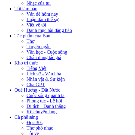
Nhạc của tui
Tôi làm báo
Vấn đề hôm nay
Luận đàm thế sự
Viết về tôi
Danh mục bài đăng báo
Tác phẩm của Bạn
Thơ
Truyện ngắn
Văn học - Cuộc sống
Chân dung tác giả
Kho tri thức
Tiếng Việt
Lịch sử - Văn hóa
Nhân vật & Sự kiện
ChatGPT
Quê Hương - Đất Nước
Cuộc sống quanh ta
Phong tục - Lễ hội
Di tích - Danh thắng
Kể chuyện làng
Cà phê sáng
Đọc 30s
Thơ phổ nhạc
Tôi vẽ