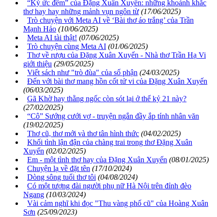
“Ký ức đêm” của Đặng Xuân Xuyến: những khoảnh khắc
thơ hay hay những mảnh vụn ngôn từ
(17/06/2025)
Trò chuyện với Meta AI về ‘Bài thơ áo trắng’ của Trần
Mạnh Hảo
(10/06/2025)
Meta AI tài thật!
(07/06/2025)
Trò chuyện cùng Meta AI
(01/06/2025)
Thơ về rượu của Đặng Xuân Xuyến - Nhà thơ Trần Hạ Vi
giới thiệu
(29/05/2025)
Viết sách như "trò đùa" của số phận
(24/03/2025)
Đến với bài thơ mang hồn cốt tử vi của Đặng Xuân Xuyến
(06/03/2025)
Gã Khờ hay thằng ngốc còn sót lại ở thế kỷ 21 này?
(27/02/2025)
“Cô” Sướng cưới vợ - truyện ngắn đầy ắp tính nhân văn
(19/02/2025)
Thơ cũ, thơ mới và thơ tân hình thức
(04/02/2025)
Khối tình lận đận của chàng trai trong thơ Đặng Xuân
Xuyến
(02/02/2025)
Em - một tình thơ hay của Đặng Xuân Xuyến
(08/01/2025)
Chuyện lạ về đặt tên
(17/10/2024)
Dòng sông tuổi thơ tôi
(04/08/2024)
Có một tượng đài người phụ nữ Hà Nội trên đỉnh đèo
Ngang
(10/03/2024)
Vài cảm nghĩ khi đọc "Thu vàng phố cũ" của Hoàng Xuân
Sơn
(25/09/2023)