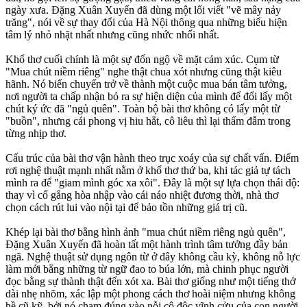
ngày xưa. Đặng Xuân Xuyến đã dùng một lối viết "vẽ mây nảy
trăng", nói về sự thay đổi của Hà Nội thông qua những biểu hiện
tâm lý nhỏ nhặt nhất nhưng cũng nhức nhối nhất.
Khổ thơ cuối chính là một sự đốn ngộ về mặt cảm xúc. Cụm từ
"Mua chút niềm riêng" nghe thật chua xót nhưng cũng thật kiêu
hãnh. Nó biến chuyến trở về thành một cuộc mua bán tâm tưởng,
nơi người ta chấp nhận bỏ ra sự hiện diện của mình để đổi lấy một
chút ký ức đã "ngủ quên". Toàn bộ bài thơ không có lấy một từ
"buồn", nhưng cái phong vị hiu hắt, cô liêu thì lại thấm đẫm trong
từng nhịp thơ.
Cấu trúc của bài thơ vận hành theo trục xoáy của sự chất vấn. Điểm
rơi nghệ thuật mạnh nhất nằm ở khổ thơ thứ ba, khi tác giả tự tách
mình ra để "giam mình góc xa xôi". Đây là một sự lựa chọn thái độ:
thay vì cố gắng hòa nhập vào cái náo nhiệt đương thời, nhà thơ
chọn cách rút lui vào nội tại để bảo tồn những giá trị cũ.
Khép lại bài thơ bằng hình ảnh "mua chút niềm riêng ngủ quên",
Đặng Xuân Xuyến đã hoàn tất một hành trình tâm tưởng đầy bản
ngã. Nghệ thuật sử dụng ngôn từ ở đây không cầu kỳ, không nỗ lực
làm mới bằng những từ ngữ đao to búa lớn, mà chinh phục người
đọc bằng sự thành thật đến xót xa. Bài thơ giống như một tiếng thở
dài nhẹ nhõm, xác lập một phong cách thơ hoài niệm nhưng không
hề cũ kỹ, bởi nó chạm đúng vào nỗi cô độc vĩnh cửu của con người