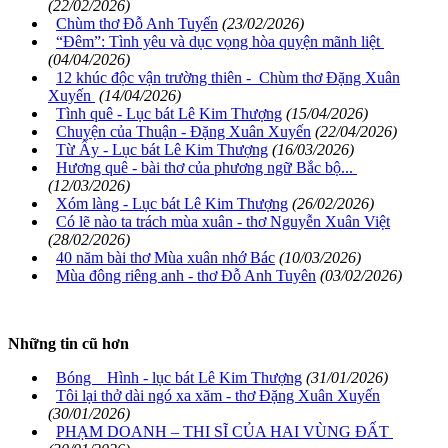
(22/02/2026)
Chùm thơ Đỗ Anh Tuyến
(23/02/2026)
“Đêm”: Tình yêu và dục vọng hòa quyện mãnh liệt
(04/04/2026)
12 khúc độc vận trường thiên - Chùm thơ Đặng Xuân
Xuyến
(14/04/2026)
Tình quê - Lục bát Lê Kim Thượng
(15/04/2026)
Chuyện của Thuận - Đặng Xuân Xuyến
(22/04/2026)
Từ Ấy - Lục bát Lê Kim Thượng
(16/03/2026)
Hương quê - bài thơ của phương ngữ Bắc bộ...
(12/03/2026)
Xóm làng - Lục bát Lê Kim Thượng
(26/02/2026)
Có lẽ nào ta trách mùa xuân - thơ Nguyễn Xuân Việt
(28/02/2026)
40 năm bài thơ Mùa xuân nhớ Bác
(10/03/2026)
Mùa đông riêng anh - thơ Đỗ Anh Tuyên
(03/02/2026)
Những tin cũ hơn
Bóng Hình - lục bát Lê Kim Thượng
(31/01/2026)
Tôi lại thở dài ngó xa xăm - thơ Đặng Xuân Xuyến
(30/01/2026)
PHẠM DOANH – THI SĨ CỦA HAI VÙNG ĐẤT