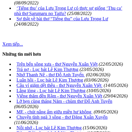
(08/09/2022)
‘Tiếng thu’ của Lưu Trọng Lư có thực sự giống ‘Thu ca’
nhà thơ Sarumaru no Taifu?
(25/08/2022)
Sự thật về bài thơ “Tiếng thu” của Lưu Trọng Lư
(24/08/2022)
Xem tiếp...
Những tin mới hơn
Trên bến sông xưa - thơ Nguyễn Xuân Việt
(22/05/2026)
Trả nợ - Lục bát Lê Kim Thượng
(23/05/2026)
Nhớ Thanh Nê - thơ Đỗ Anh Tuyến
(02/06/2026)
Luân hồi - Lục bát Lê Kim Thượng
(03/06/2026)
Câu ví giặm dệt thêu - thơ Nguyễn Xuân Việt
(14/05/2026)
Lắng lòng - Lục bát Lê Kim Thượng
(10/05/2026)
Viếng thăm đền Rậm - thơ Nguyễn Xuân Việt
(29/04/2026)
Lỡ hẹn cùng tháng Năm - chùm thơ Đỗ Anh Tuyến
(06/05/2026)
MẸ - chút nắng ấm giữa miền hư không
(09/05/2026)
Chuyện tình ngã 3 sông - thơ Đặng Xuân Xuyến
(11/06/2026)
Nỗi nhớ - Lục bát Lê Kim Thượng
(15/06/2026)