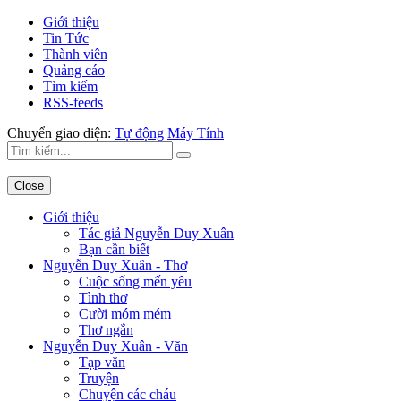
Giới thiệu
Tin Tức
Thành viên
Quảng cáo
Tìm kiếm
RSS-feeds
Chuyển giao diện:
Tự động
Máy Tính
Close
Giới thiệu
Tác giả Nguyễn Duy Xuân
Bạn cần biết
Nguyễn Duy Xuân - Thơ
Cuộc sống mến yêu
Tình thơ
Cười móm mém
Thơ ngắn
Nguyễn Duy Xuân - Văn
Tạp văn
Truyện
Chuyện các cháu