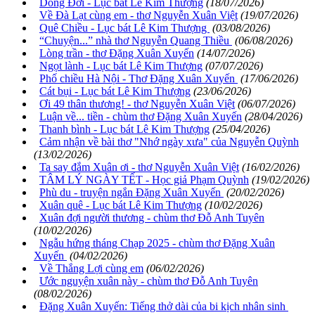
Dòng Đời - Lục bát Lê Kim Thượng
(18/07/2026)
Về Đà Lạt cùng em - thơ Nguyễn Xuân Việt
(19/07/2026)
Quê Chiều - Lục bát Lê Kim Thượng
(03/08/2026)
“Chuyện...” nhà thơ Nguyễn Quang Thiều
(06/08/2026)
Lòng trần - thơ Đặng Xuân Xuyến
(14/07/2026)
Ngọt lành - Lục bát Lê Kim Thượng
(07/07/2026)
Phố chiều Hà Nội - Thơ Đặng Xuân Xuyến
(17/06/2026)
Cát bụi - Lục bát Lê Kim Thượng
(23/06/2026)
Ơi 49 thân thương! - thơ Nguyễn Xuân Việt
(06/07/2026)
Luận về... tiền - chùm thơ Đặng Xuân Xuyến
(28/04/2026)
Thanh bình - Lục bát Lê Kim Thượng
(25/04/2026)
Cảm nhận về bài thơ "Nhớ ngày xưa" của Nguyễn Quỳnh
(13/02/2026)
Ta say đắm Xuân ơi - thơ Nguyễn Xuân Việt
(16/02/2026)
TÂM LÝ NGÀY TẾT - Học giả Phạm Quỳnh
(19/02/2026)
Phù du - truyện ngắn Đặng Xuân Xuyến
(20/02/2026)
Xuân quê - Lục bát Lê Kim Thượng
(10/02/2026)
Xuân đợi người thương - chùm thơ Đỗ Anh Tuyên
(10/02/2026)
Ngẫu hứng tháng Chạp 2025 - chùm thơ Đặng Xuân
Xuyến
(04/02/2026)
Về Thắng Lợi cùng em
(06/02/2026)
Ước nguyện xuân này - chùm thơ Đỗ Anh Tuyên
(08/02/2026)
Đặng Xuân Xuyến: Tiếng thở dài của bi kịch nhân sinh