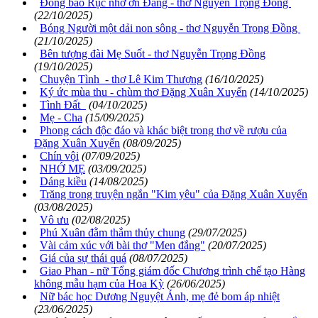
Đồng bào Rục nhớ ơn Đảng - thơ Nguyễn Trọng Đồng
(22/10/2025)
Bóng Người một dải non sông - thơ Nguyễn Trọng Đồng
(21/10/2025)
Bên tượng đài Mẹ Suốt - thơ Nguyễn Trọng Đồng
(19/10/2025)
Chuyện Tình - thơ Lê Kim Thượng
(16/10/2025)
Ký ức mùa thu - chùm thơ Đặng Xuân Xuyến
(14/10/2025)
Tình Đất
(04/10/2025)
Mẹ - Cha
(15/09/2025)
Phong cách độc đáo và khác biệt trong thơ về rượu của
Đặng Xuân Xuyến
(08/09/2025)
Chín vội
(07/09/2025)
NHỚ MẸ
(03/09/2025)
Dáng kiều
(14/08/2025)
Trăng trong truyện ngắn "Kim yêu" của Đặng Xuân Xuyến
(03/08/2025)
Vô ưu
(02/08/2025)
Phú Xuân đằm thắm thủy chung
(29/07/2025)
Vài cảm xúc với bài thơ "Men đắng"
(20/07/2025)
Giá của sự thái quá
(08/07/2025)
Giao Phan - nữ Tổng giám đốc Chương trình chế tạo Hàng
không mẫu hạm của Hoa Kỳ
(26/06/2025)
Nữ bác học Dương Nguyệt Ánh, mẹ đẻ bom áp nhiệt
(23/06/2025)