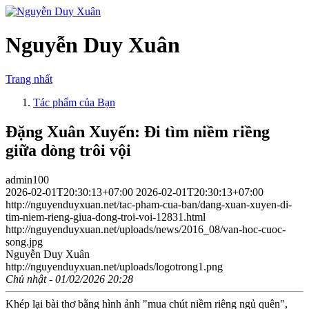
Nguyễn Duy Xuân
Trang nhất
Tác phẩm của Bạn
Đặng Xuân Xuyến: Đi tìm niềm riềng
giữa dòng trôi vội
admin100
2026-02-01T20:30:13+07:00
2026-02-01T20:30:13+07:00
http://nguyenduyxuan.net/tac-pham-cua-ban/dang-xuan-xuyen-di-
tim-niem-rieng-giua-dong-troi-voi-12831.html
http://nguyenduyxuan.net/uploads/news/2016_08/van-hoc-cuoc-
song.jpg
Nguyễn Duy Xuân
http://nguyenduyxuan.net/uploads/logotrong1.png
Chủ nhật - 01/02/2026 20:28
Khép lại bài thơ bằng hình ảnh "mua chút niềm riêng ngủ quên",