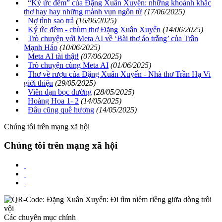
“Ký ức đêm” của Đặng Xuân Xuyến: những khoảnh khắc
thơ hay hay những mảnh vụn ngôn từ
(17/06/2025)
Nợ tình sao trả
(16/06/2025)
Ký ức đêm - chùm thơ Đặng Xuân Xuyến
(14/06/2025)
Trò chuyện với Meta AI về ‘Bài thơ áo trắng’ của Trần
Mạnh Hảo
(10/06/2025)
Meta AI tài thật!
(07/06/2025)
Trò chuyện cùng Meta AI
(01/06/2025)
Thơ về rượu của Đặng Xuân Xuyến - Nhà thơ Trần Hạ Vi
giới thiệu
(29/05/2025)
Viên đạn bọc đường
(28/05/2025)
Hoàng Hoa 1- 2
(14/05/2025)
Đâu cũng quê hương
(14/05/2025)
Chúng tôi trên mạng xã hội
Chúng tôi trên mạng xã hội
Các chuyên mục chính