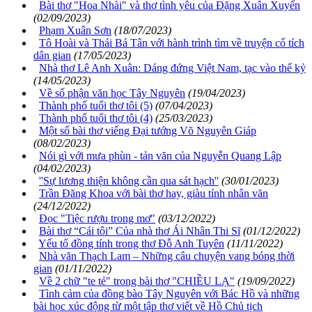
Bài thơ "Hoa Nhài" và thơ tình yêu của Đặng Xuân Xuyến
(02/09/2023)
Phạm Xuân Sơn
(18/07/2023)
Tô Hoài và Thái Bá Tân với hành trình tìm về truyện cổ tích
dân gian
(17/05/2023)
Nhà thơ Lê Anh Xuân: Dáng đứng Việt Nam, tạc vào thế kỷ
(14/05/2023)
Về số phận văn học Tây Nguyên
(19/04/2023)
Thành phố tuổi thơ tôi (5)
(07/04/2023)
Thành phố tuổi thơ tôi (4)
(25/03/2023)
Một số bài thơ viếng Đại tướng Võ Nguyên Giáp
(08/02/2023)
Nói gì với mưa phùn - tản văn của Nguyễn Quang Lập
(04/02/2023)
''Sự lương thiện không cần qua sát hạch''
(30/01/2023)
Trần Đăng Khoa với bài thơ hay, giàu tính nhân văn
(24/12/2022)
Đọc "Tiệc rượu trong mơ"
(03/12/2022)
Bài thơ “Cái tôi” Của nhà thơ Ái Nhân Thi Sĩ
(01/12/2022)
Yếu tố đồng tính trong thơ Đỗ Anh Tuyên
(11/11/2022)
Nhà văn Thạch Lam – Những câu chuyện vang bóng thời
gian
(01/11/2022)
Về 2 chữ "te tẻ" trong bài thơ "CHIỀU LẠ"
(19/09/2022)
Tình cảm của đồng bào Tây Nguyên với Bác Hồ và những
bài học xúc động từ một tập thơ viết về Hồ Chủ tịch