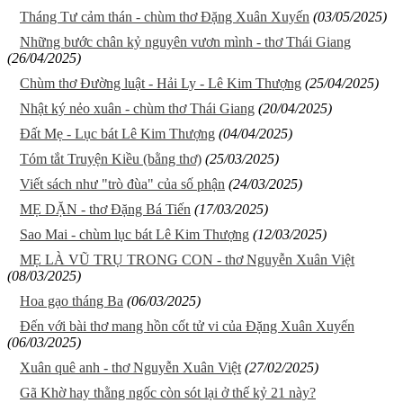
Tháng Tư cảm thán - chùm thơ Đặng Xuân Xuyến
(03/05/2025)
Những bước chân kỷ nguyên vươn mình - thơ Thái Giang
(26/04/2025)
Chùm thơ Đường luật - Hải Ly - Lê Kim Thượng
(25/04/2025)
Nhật ký nẻo xuân - chùm thơ Thái Giang
(20/04/2025)
Đất Mẹ - Lục bát Lê Kim Thượng
(04/04/2025)
Tóm tắt Truyện Kiều (bằng thơ)
(25/03/2025)
Viết sách như "trò đùa" của số phận
(24/03/2025)
MẸ DẶN - thơ Đặng Bá Tiến
(17/03/2025)
Sao Mai - chùm lục bát Lê Kim Thượng
(12/03/2025)
MẸ LÀ VŨ TRỤ TRONG CON - thơ Nguyễn Xuân Việt
(08/03/2025)
Hoa gạo tháng Ba
(06/03/2025)
Đến với bài thơ mang hồn cốt tử vi của Đặng Xuân Xuyến
(06/03/2025)
Xuân quê anh - thơ Nguyễn Xuân Việt
(27/02/2025)
Gã Khờ hay thằng ngốc còn sót lại ở thế kỷ 21 này?