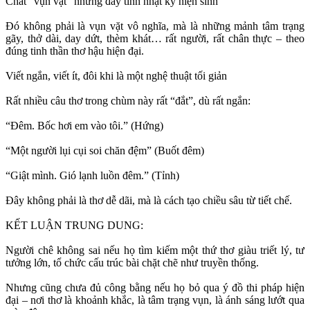
Chất “vụn vặt” nhưng đầy tính nhật ký hiện sinh
Đó không phải là vụn vặt vô nghĩa, mà là những mảnh tâm trạng
gãy, thở dài, day dứt, thèm khát… rất người, rất chân thực – theo
đúng tinh thần thơ hậu hiện đại.
Viết ngắn, viết ít, đôi khi là một nghệ thuật tối giản
Rất nhiều câu thơ trong chùm này rất “đắt”, dù rất ngắn:
“Đêm. Bốc hơi em vào tôi.” (Hứng)
“Một người lụi cụi soi chăn đệm” (Buốt đêm)
“Giật mình. Gió lạnh luồn đêm.” (Tỉnh)
Đây không phải là thơ dễ dãi, mà là cách tạo chiều sâu từ tiết chế.
KẾT LUẬN TRUNG DUNG:
Người chê không sai nếu họ tìm kiếm một thứ thơ giàu triết lý, tư
tưởng lớn, tổ chức cấu trúc bài chặt chẽ như truyền thống.
Nhưng cũng chưa đủ công bằng nếu họ bỏ qua ý đồ thi pháp hiện
đại – nơi thơ là khoảnh khắc, là tâm trạng vụn, là ánh sáng lướt qua