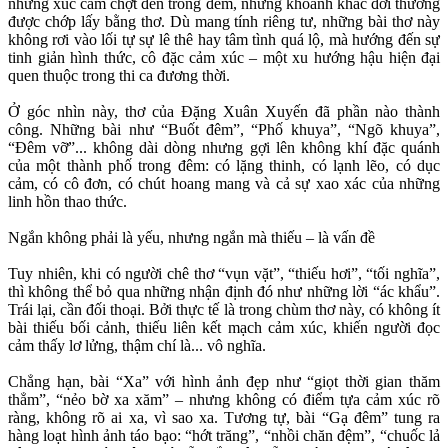
những xúc cảm chợt đến trong đêm, những khoảnh khắc đời thường
được chớp lấy bằng thơ. Dù mang tính riêng tư, những bài thơ này
không rơi vào lối tự sự lê thê hay tâm tình quá lộ, mà hướng đến sự
tinh giản hình thức, cô đặc cảm xúc – một xu hướng hậu hiện đại
quen thuộc trong thi ca đương thời.
Ở góc nhìn này, thơ của Đặng Xuân Xuyến đã phần nào thành
công. Những bài như “Buốt đêm”, “Phố khuya”, “Ngõ khuya”,
“Đêm vỡ”... không dài dòng nhưng gợi lên không khí đặc quánh
của một thành phố trong đêm: có lặng thinh, có lạnh lẽo, có dục
cảm, có cô đơn, có chút hoang mang và cả sự xao xác của những
linh hồn thao thức.
Ngắn không phải là yếu, nhưng ngắn mà thiếu – là vấn đề
Tuy nhiên, khi có người chê thơ “vụn vặt”, “thiếu hơi”, “tối nghĩa”,
thì không thể bỏ qua những nhận định đó như những lời “ác khẩu”.
Trái lại, cần đối thoại. Bởi thực tế là trong chùm thơ này, có không ít
bài thiếu bối cảnh, thiếu liên kết mạch cảm xúc, khiến người đọc
cảm thấy lơ lửng, thậm chí là... vô nghĩa.
Chẳng hạn, bài “Xa” với hình ảnh đẹp như “giọt thời gian thăm
thẳm”, “nẻo bờ xa xăm” – nhưng không có điểm tựa cảm xúc rõ
ràng, không rõ ai xa, vì sao xa. Tương tự, bài “Gạ đêm” tung ra
hàng loạt hình ảnh táo bạo: “hớt trăng”, “nhồi chăn đệm”, “chuốc lả