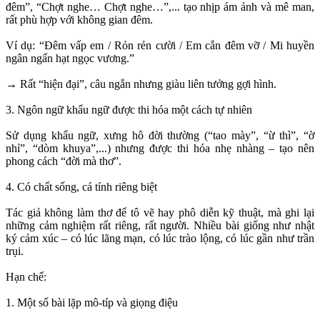
đêm”, “Chợt nghe… Chợt nghe…”,... tạo nhịp ám ảnh và mê man,
rất phù hợp với không gian đêm.
Ví dụ: “Đêm vấp em / Rỏn rẻn cười / Em cắn đêm vỡ / Mi huyền
ngân ngấn hạt ngọc vương.”
→ Rất “hiện đại”, câu ngắn nhưng giàu liên tưởng gợi hình.
3. Ngôn ngữ khẩu ngữ được thi hóa một cách tự nhiên
Sử dụng khẩu ngữ, xưng hô đời thường (“tao mày”, “ừ thì”, “ờ
nhỉ”, “dòm khuya”,...) nhưng được thi hóa nhẹ nhàng – tạo nên
phong cách “đời mà thơ”.
4. Có chất sống, cá tính riêng biệt
Tác giả không làm thơ để tô vẽ hay phô diễn kỹ thuật, mà ghi lại
những cảm nghiệm rất riêng, rất người. Nhiều bài giống như nhật
ký cảm xúc – có lúc lãng mạn, có lúc trào lộng, có lúc gần như trần
trụi.
Hạn chế:
1. Một số bài lặp mô-típ và giọng điệu