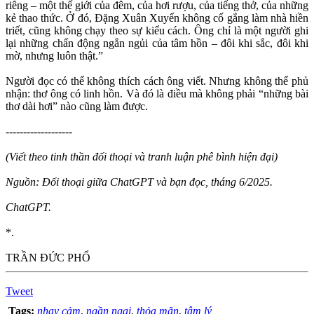
riêng – một thế giới của đêm, của hơi rượu, của tiếng thở, của những
kẻ thao thức. Ở đó, Đặng Xuân Xuyến không cố gắng làm nhà hiền
triết, cũng không chạy theo sự kiểu cách. Ông chỉ là một người ghi
lại những chấn động ngắn ngủi của tâm hồn – đôi khi sắc, đôi khi
mờ, nhưng luôn thật.”
Người đọc có thể không thích cách ông viết. Nhưng không thể phủ
nhận: thơ ông có linh hồn. Và đó là điều mà không phải “những bài
thơ dài hơi” nào cũng làm được.
-------------------
(Viết theo tinh thần đối thoại và tranh luận phê bình hiện đại)
Nguồn: Đối thoại giữa ChatGPT và bạn đọc, tháng 6/2025.
ChatGPT.
*.
TRẦN ĐỨC PHỔ
Tweet
Tags:
nhạy cảm
,
ngần ngại
,
thỏa mãn
,
tâm lý