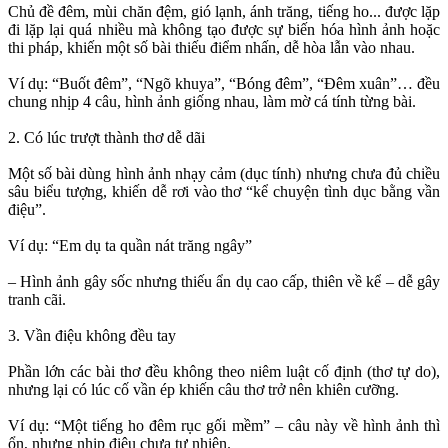
Chủ đề đêm, mùi chăn đệm, gió lạnh, ánh trăng, tiếng ho... được lặp
đi lặp lại quá nhiều mà không tạo được sự biến hóa hình ảnh hoặc
thi pháp, khiến một số bài thiếu điểm nhấn, dễ hòa lẫn vào nhau.
Ví dụ: “Buốt đêm”, “Ngõ khuya”, “Bóng đêm”, “Đêm xuân”… đều
chung nhịp 4 câu, hình ảnh giống nhau, làm mờ cá tính từng bài.
2. Có lúc trượt thành thơ dễ dãi
Một số bài dùng hình ảnh nhạy cảm (dục tính) nhưng chưa đủ chiều
sâu biểu tượng, khiến dễ rơi vào thơ “kể chuyện tình dục bằng vần
điệu”.
Ví dụ: “Em dụ ta quần nát trăng ngây”
– Hình ảnh gây sốc nhưng thiếu ẩn dụ cao cấp, thiên về kể – dễ gây
tranh cãi.
3. Vần điệu không đều tay
Phần lớn các bài thơ đều không theo niêm luật cố định (thơ tự do),
nhưng lại có lúc cố vần ép khiến câu thơ trở nên khiên cưỡng.
Ví dụ: “Một tiếng ho đêm rục gối mềm” – câu này về hình ảnh thì
ổn, nhưng nhịp điệu chưa tự nhiên.