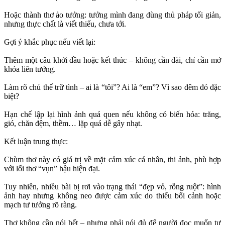
Hoặc thành thơ ảo tưởng: tưởng mình đang dùng thủ pháp tối giản,
nhưng thực chất là viết thiếu, chưa tới.
Gợi ý khắc phục nếu viết lại:
Thêm một câu khởi đầu hoặc kết thúc – không cần dài, chỉ cần mở
khóa liên tưởng.
Làm rõ chủ thể trữ tình – ai là “tôi”? Ai là “em”? Vì sao đêm đó đặc
biệt?
Hạn chế lập lại hình ảnh quá quen nếu không có biến hóa: trăng,
gió, chăn đệm, thềm… lặp quá dễ gây nhạt.
Kết luận trung thực:
Chùm thơ này có giá trị về mặt cảm xúc cá nhân, thi ảnh, phù hợp
với lối thơ “vụn” hậu hiện đại.
Tuy nhiên, nhiều bài bị rơi vào trạng thái “đẹp vỏ, rỗng ruột”: hình
ảnh hay nhưng không neo được cảm xúc do thiếu bối cảnh hoặc
mạch tư tưởng rõ ràng.
Thơ không cần nói hết – nhưng phải nói đủ để người đọc muốn tự