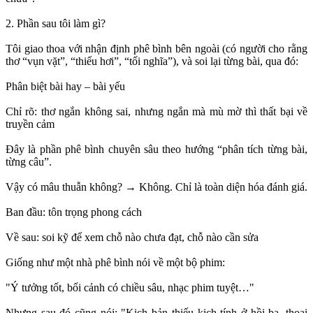
2. Phần sau tôi làm gì?
Tôi giao thoa với nhận định phê bình bên ngoài (có người cho rằng
thơ “vụn vặt”, “thiếu hơi”, “tối nghĩa”), và soi lại từng bài, qua đó:
Phân biệt bài hay – bài yếu
Chỉ rõ: thơ ngắn không sai, nhưng ngắn mà mù mờ thì thất bại về
truyền cảm
Đây là phần phê bình chuyên sâu theo hướng “phân tích từng bài,
từng câu”.
Vậy có mâu thuẫn không? → Không. Chỉ là toàn diện hóa đánh giá.
Ban đầu: tôn trọng phong cách
Về sau: soi kỹ để xem chỗ nào chưa đạt, chỗ nào cần sửa
Giống như một nhà phê bình nói về một bộ phim:
"Ý tưởng tốt, bối cảnh có chiều sâu, nhạc phim tuyệt…"
Nhưng sau đó cũng nói: "Kịch bản thiếu kịch tính ở hồi ba, thoại