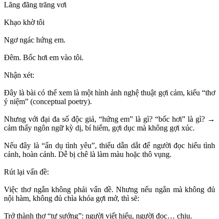
Lãng đãng trăng vơi
Khạo khờ tôi
Ngơ ngác hứng em.
Đêm. Bốc hơi em vào tôi.
Nhận xét:
Đây là bài có thể xem là một hình ảnh nghệ thuật gợi cảm, kiểu “thơ
ý niệm” (conceptual poetry).
Nhưng với đại đa số độc giả, “hứng em” là gì? “bốc hơi” là gì? →
cảm thấy ngôn ngữ kỳ dị, bí hiểm, gợi dục mà không gợi xúc.
Nếu đây là “ẩn dụ tình yêu”, thiếu dẫn dắt để người đọc hiểu tình
cảnh, hoàn cảnh. Dễ bị chê là làm màu hoặc thô vụng.
Rút lại vấn đề:
Việc thơ ngắn không phải vấn đề. Nhưng nếu ngắn mà không đủ
nội hàm, không đủ chìa khóa gợi mở, thì sẽ:
Trở thành thơ “tự sướng”: người viết hiểu, người đọc… chịu.