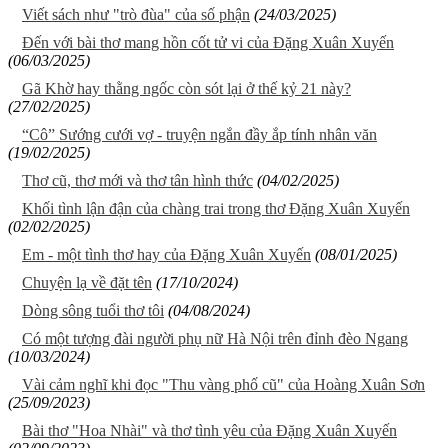
Viết sách như "trò đùa" của số phận
(24/03/2025)
Đến với bài thơ mang hồn cốt tử vi của Đặng Xuân Xuyến
(06/03/2025)
Gã Khờ hay thằng ngốc còn sót lại ở thế kỷ 21 này?
(27/02/2025)
“Cô” Sướng cưới vợ - truyện ngắn đầy ắp tính nhân văn
(19/02/2025)
Thơ cũ, thơ mới và thơ tân hình thức
(04/02/2025)
Khối tình lận đận của chàng trai trong thơ Đặng Xuân Xuyến
(02/02/2025)
Em - một tình thơ hay của Đặng Xuân Xuyến
(08/01/2025)
Chuyện lạ về đặt tên
(17/10/2024)
Dòng sông tuổi thơ tôi
(04/08/2024)
Có một tượng đài người phụ nữ Hà Nội trên đỉnh đèo Ngang
(10/03/2024)
Vài cảm nghĩ khi đọc "Thu vàng phố cũ" của Hoàng Xuân Sơn
(25/09/2023)
Bài thơ "Hoa Nhài" và thơ tình yêu của Đặng Xuân Xuyến