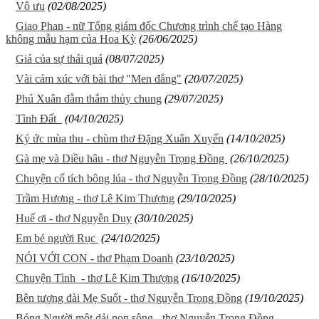
Vô ưu
(02/08/2025)
Giao Phan - nữ Tổng giám đốc Chương trình chế tạo Hàng
không mẫu hạm của Hoa Kỳ
(26/06/2025)
Giá của sự thái quá
(08/07/2025)
Vài cảm xúc với bài thơ "Men đắng"
(20/07/2025)
Phú Xuân đằm thắm thủy chung
(29/07/2025)
Tình Đất
(04/10/2025)
Ký ức mùa thu - chùm thơ Đặng Xuân Xuyến
(14/10/2025)
Gà mẹ và Diều hâu - thơ Nguyễn Trọng Đồng
(26/10/2025)
Chuyện cổ tích bông lúa - thơ Nguyễn Trọng Đồng
(28/10/2025)
Trầm Hương - thơ Lê Kim Thượng
(29/10/2025)
Huế ơi - thơ Nguyễn Duy
(30/10/2025)
Em bé người Rục
(24/10/2025)
NÓI VỚI CON - thơ Phạm Doanh
(23/10/2025)
Chuyện Tình - thơ Lê Kim Thượng
(16/10/2025)
Bên tượng đài Mẹ Suốt - thơ Nguyễn Trọng Đồng
(19/10/2025)
Bóng Người một dải non sông - thơ Nguyễn Trọng Đồng