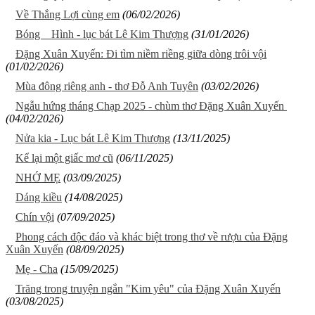
Về Thắng Lợi cùng em
(06/02/2026)
Bóng Hình - lục bát Lê Kim Thượng
(31/01/2026)
Đặng Xuân Xuyến: Đi tìm niềm riềng giữa dòng trôi vội
(01/02/2026)
Mùa đông riêng anh - thơ Đỗ Anh Tuyên
(03/02/2026)
Ngẫu hứng tháng Chạp 2025 - chùm thơ Đặng Xuân Xuyến
(04/02/2026)
Nửa kia - Lục bát Lê Kim Thượng
(13/11/2025)
Kể lại một giấc mơ cũ
(06/11/2025)
NHỚ MẸ
(03/09/2025)
Dáng kiều
(14/08/2025)
Chín vội
(07/09/2025)
Phong cách độc đáo và khác biệt trong thơ về rượu của Đặng
Xuân Xuyến
(08/09/2025)
Mẹ - Cha
(15/09/2025)
Trăng trong truyện ngắn "Kim yêu" của Đặng Xuân Xuyến
(03/08/2025)