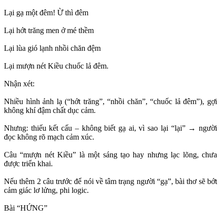
Lại gạ một đêm! Ừ thì đêm
Lại hớt trăng men ở mé thềm
Lại lùa gió lạnh nhồi chăn đệm
Lại mượn nét Kiều chuốc lả đêm.
Nhận xét:
Nhiều hình ảnh lạ (“hớt trăng”, “nhồi chăn”, “chuốc lả đêm”), gợi
không khí đậm chất dục cảm.
Nhưng: thiếu kết cấu – không biết gạ ai, vì sao lại “lại” → người
đọc không rõ mạch cảm xúc.
Câu “mượn nét Kiều” là một sáng tạo hay nhưng lạc lõng, chưa
được triển khai.
Nếu thêm 2 câu trước để nói về tâm trạng người “gạ”, bài thơ sẽ bớt
cảm giác lơ lửng, phi logic.
Bài “HỨNG”