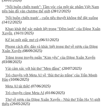
(30/01/2026)
“Nỗi buồn chiến tranh”: Tầm vóc của một tác phẩm Việt Nam
trên bản đồ văn chương thế giới
(28/12/2025)
'Nỗi buồn chiến tranh' - cuốn tiểu thuyết không thể đặt xuống
(14/12/2025)
Khao khát thể xác mãnh liệt trong "Đêm lạnh" của Đặng Xuân
Xuyến
(16/11/2025)
Kể lại một giấc mơ cũ
(06/11/2025)
Phong cách độc đáo và khác biệt trong thơ về rượu của Đặng
Xuân Xuyến
(08/09/2025)
Trăng trong truyện ngắn "Kim yêu" của Đặng Xuân Xuyến
(03/08/2025)
Vài cảm xúc với bài thơ "Men đắng"
(20/07/2025)
Trò chuyện với Meta AI về ‘Bài thơ áo trắng’ của Trần Mạnh
Hảo
(10/06/2025)
Meta AI tài thật!
(07/06/2025)
Trò chuyện cùng Meta AI
(01/06/2025)
Thơ về rượu của Đặng Xuân Xuyến - Nhà thơ Trần Hạ Vi giới
thiệu
(29/05/2025)