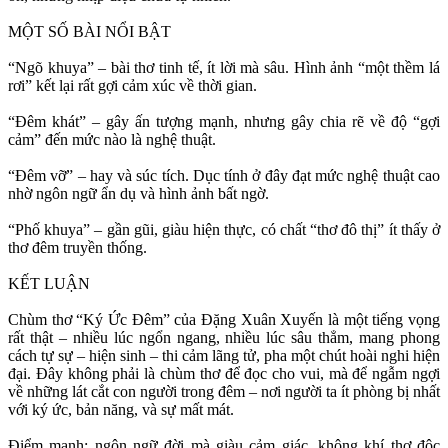
MỘT SỐ BÀI NỔI BẬT
“Ngõ khuya” – bài thơ tinh tế, ít lời mà sâu. Hình ảnh “một thềm lá
rơi” kết lại rất gợi cảm xúc về thời gian.
“Đêm khát” – gây ấn tượng mạnh, nhưng gây chia rẽ về độ “gợi
cảm” đến mức nào là nghệ thuật.
“Đêm vỡ” – hay và súc tích. Dục tính ở đây đạt mức nghệ thuật cao
nhờ ngôn ngữ ẩn dụ và hình ảnh bất ngờ.
“Phố khuya” – gần gũi, giàu hiện thực, có chất “thơ đô thị” ít thấy ở
thơ đêm truyền thống.
KẾT LUẬN
Chùm thơ “Ký Ức Đêm” của Đặng Xuân Xuyến là một tiếng vọng
rất thật – nhiều lúc ngổn ngang, nhiều lúc sâu thẳm, mang phong
cách tự sự – hiện sinh – thi cảm lãng tử, pha một chút hoài nghi hiện
đại. Đây không phải là chùm thơ để đọc cho vui, mà để ngẫm ngợi
về những lát cắt con người trong đêm – nơi người ta ít phòng bị nhất
với ký ức, bản năng, và sự mất mát.
Điểm mạnh: ngôn ngữ đời mà giàu cảm giác, không khí thơ độc