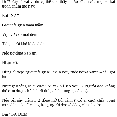
Dưới đây là vài ví dụ cụ thể cho thấy nhược điểm của một số bài
trong chùm thơ này:
Bài “XA”
Giọt thời gian thăm thẳm
Vụn vỡ vào một đêm
Tiếng cười khô khốc điểm
Nẻo bờ càng xa xăm.
Nhận xét:
Dùng từ đẹp: “giọt thời gian”, “vụn vỡ”, “nẻo bờ xa xăm” – đều gợi
hình.
Nhưng: không rõ ai cười? Ai xa? Vì sao vỡ? → Người đọc không
thể cảm được chủ thể trữ tình, đành đứng ngoài cuộc.
Nếu bài này thêm 1–2 dòng mở bối cảnh (“Có ai cười khẩy trong
mưa đêm đó…” chẳng hạn), người đọc sẽ đồng cảm lập tức.
Bài “GẠ ĐÊM”