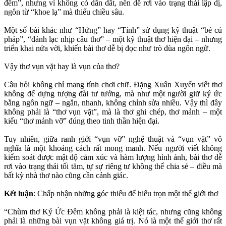
đêm”, nhưng vì không có dẫn dắt, nên dễ rơi vào trạng thái lập dị,
ngôn từ “khoe lạ” mà thiếu chiều sâu.
Một số bài khác như “Hứng” hay “Tỉnh” sử dụng kỹ thuật “bẻ cú
pháp”, “đánh lạc nhịp câu thơ” – một kỹ thuật thơ hiện đại – nhưng
triển khai nửa vời, khiến bài thơ dễ bị đọc như trò đùa ngôn ngữ.
Vậy thơ vụn vặt hay là vụn của thơ?
Câu hỏi không chỉ mang tính chơi chữ. Đặng Xuân Xuyến viết thơ
không để dựng tượng đài tư tưởng, mà như một người giữ ký ức
bằng ngôn ngữ – ngắn, nhanh, không chỉnh sửa nhiều. Vậy thì đây
không phải là “thơ vụn vặt”, mà là thơ ghi chép, thơ mảnh – một
kiểu “thơ mảnh vỡ” đúng theo tinh thần hiện đại.
Tuy nhiên, giữa ranh giới “vụn vỡ” nghệ thuật và “vụn vặt” vô
nghĩa là một khoảng cách rất mong manh. Nếu người viết không
kiểm soát được mật độ cảm xúc và hàm lượng hình ảnh, bài thơ dễ
rơi vào trạng thái tối tăm, tự sự riêng tư không thể chia sẻ – điều mà
bất kỳ nhà thơ nào cũng cần cảnh giác.
Kết luận
: Chấp nhận những góc thiếu để hiểu trọn một thế giới thơ
“Chùm thơ Ký Ức Đêm không phải là kiệt tác, nhưng cũng không
phải là những bài vụn vặt không giá trị. Nó là một thế giới thơ rất