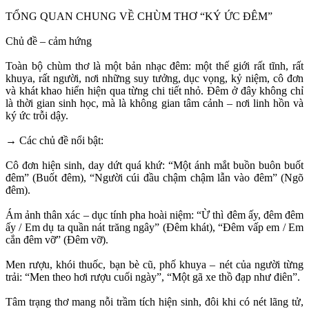
TỔNG QUAN CHUNG VỀ CHÙM THƠ “KÝ ỨC ĐÊM”
Chủ đề – cảm hứng
Toàn bộ chùm thơ là một bản nhạc đêm: một thế giới rất tĩnh, rất
khuya, rất người, nơi những suy tưởng, dục vọng, kỷ niệm, cô đơn
và khát khao hiển hiện qua từng chi tiết nhỏ. Đêm ở đây không chỉ
là thời gian sinh học, mà là không gian tâm cảnh – nơi linh hồn và
ký ức trỗi dậy.
→ Các chủ đề nổi bật:
Cô đơn hiện sinh, day dứt quá khứ: “Một ánh mắt buồn buôn buốt
đêm” (Buốt đêm), “Người cúi đầu chậm chậm lẫn vào đêm” (Ngõ
đêm).
Ám ảnh thân xác – dục tính pha hoài niệm: “Ừ thì đêm ấy, đêm đêm
ấy / Em dụ ta quần nát trăng ngây” (Đêm khát), “Đêm vấp em / Em
cắn đêm vỡ” (Đêm vỡ).
Men rượu, khói thuốc, bạn bè cũ, phố khuya – nét của người từng
trải: “Men theo hơi rượu cuối ngày”, “Một gã xe thồ đạp như điên”.
Tâm trạng thơ mang nỗi trầm tích hiện sinh, đôi khi có nét lãng tử,