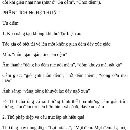
đôi khi giễu nhại nhẹ (như ở “Gạ đêm”, “Chơi đêm”).
PHÂN TÍCH NGHỆ THUẬT
Ưu điểm:
1. Khả năng tạo không khí thơ đặc biệt cao
Tác giả có biệt tài vẽ lên một không gian đêm đầy xúc giác:
Mùi: “mùi ngai ngái nơi chăn đệm”
Âm thanh: “tiếng ho đêm rục gối mềm”, “dòm khuya mãi gật gù”
Cảm giác: “gió lạnh luồn đêm”, “rớt đẫm thềm”, “cong cớn mái
hiên”
Ánh sáng: “vầng trăng khuyết lạc đầy ngõ xưa”
=> Thơ của ông có xu hướng hình thể hóa những cảm giác trừu
tượng, làm đêm trở nên hữu hình và có độ dày xúc cảm.
2. Thủ pháp điệp và cấu trúc lặp rất hiệu quả
Thơ ông hay dùng điệp: “Lại nữa…”, “Một đêm. Một đêm. Lại một