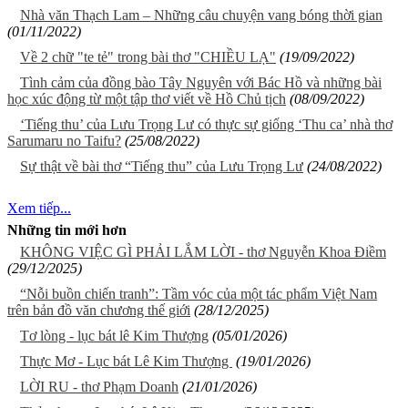
Nhà văn Thạch Lam – Những câu chuyện vang bóng thời gian
(01/11/2022)
Về 2 chữ "te tẻ" trong bài thơ "CHIỀU LẠ"
(19/09/2022)
Tình cảm của đồng bào Tây Nguyên với Bác Hồ và những bài
học xúc động từ một tập thơ viết về Hồ Chủ tịch
(08/09/2022)
‘Tiếng thu’ của Lưu Trọng Lư có thực sự giống ‘Thu ca’ nhà thơ
Sarumaru no Taifu?
(25/08/2022)
Sự thật về bài thơ “Tiếng thu” của Lưu Trọng Lư
(24/08/2022)
Xem tiếp...
Những tin mới hơn
KHÔNG VIỆC GÌ PHẢI LẮM LỜI - thơ Nguyễn Khoa Điềm
(29/12/2025)
“Nỗi buồn chiến tranh”: Tầm vóc của một tác phẩm Việt Nam
trên bản đồ văn chương thế giới
(28/12/2025)
Tơ lòng - lục bát lê Kim Thượng
(05/01/2026)
Thực Mơ - Lục bát Lê Kim Thượng
(19/01/2026)
LỜI RU - thơ Phạm Doanh
(21/01/2026)