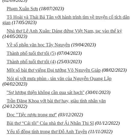
(02/09/2023)
Phạm Xuân Sơn
(18/07/2023)
Tô Hoài và Thái Bá Tân với hành trình tìm về truyện cổ tích dân
gian
(17/05/2023)
Nhà thơ Lê Anh Xuân: Dáng đứng Việt Nam, tạc vào thế kỷ
(14/05/2023)
Về số phận văn học Tây Nguyên
(19/04/2023)
Thành phố tuổi thơ tôi (5)
(07/04/2023)
Thành phố tuổi thơ tôi (4)
(25/03/2023)
Một số bài thơ viếng Đại tướng Võ Nguyên Giáp
(08/02/2023)
Nói gì với mưa phùn - tản văn của Nguyễn Quang Lập
(04/02/2023)
''Sự lương thiện không cần qua sát hạch''
(30/01/2023)
Trần Đăng Khoa với bài thơ hay, giàu tính nhân văn
(24/12/2022)
Đọc "Tiệc rượu trong mơ"
(03/12/2022)
Bài thơ “Cái tôi” Của nhà thơ Ái Nhân Thi Sĩ
(01/12/2022)
Yếu tố đồng tính trong thơ Đỗ Anh Tuyên
(11/11/2022)