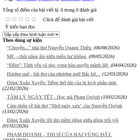
Tổng số điểm của bài viết là: 0 trong 0 đánh giá
Click để đánh giá bài viết
Ý kiến bạn đọc
Theo dòng sự kiện
“Chuyện...” nhà thơ Nguyễn Quang Thiều
(06/08/2026)
MẸ - chút nắng ấm giữa miền hư không
(09/05/2026)
“Đêm”: Tình yêu và dục vọng hòa quyện mãnh liệt
(04/04/2026)
Hương quê - bài thơ của phương ngữ Bắc bộ...
(12/03/2026)
Đặng Xuân Xuyến: Tiếng thở dài của bi kịch nhân sinh
(22/02/2026)
TÂM LÝ NGÀY TẾT - Học giả Phạm Quỳnh
(19/02/2026)
Cảm nhận về bài thơ "Nhớ ngày xưa" của Nguyễn Quỳnh
(13/02/2026)
Đặng Xuân Xuyến: Đi tìm niềm riềng giữa dòng trôi vội
(01/02/2026)
PHẠM DOANH – THI SĨ CỦA HAI VÙNG ĐẤT