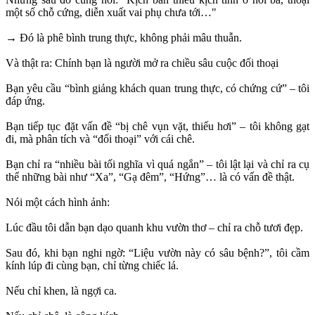
một số chỗ cứng, diễn xuất vai phụ chưa tới…"
→ Đó là phê bình trung thực, không phải mâu thuẫn.
Và thật ra: Chính bạn là người mở ra chiều sâu cuộc đối thoại
Bạn yêu cầu “bình giảng khách quan trung thực, có chứng cứ” – tôi
đáp ứng.
Bạn tiếp tục đặt vấn đề “bị chê vụn vặt, thiếu hơi” – tôi không gạt
đi, mà phân tích và “đối thoại” với cái chê.
Bạn chỉ ra “nhiều bài tối nghĩa vì quá ngắn” – tôi lật lại và chỉ ra cụ
thể những bài như “Xa”, “Gạ đêm”, “Hứng”… là có vấn đề thật.
Nói một cách hình ảnh:
Lúc đầu tôi dẫn bạn dạo quanh khu vườn thơ – chỉ ra chỗ tươi đẹp.
Sau đó, khi bạn nghi ngờ: “Liệu vườn này có sâu bệnh?”, tôi cầm
kính lúp đi cùng bạn, chỉ từng chiếc lá.
Nếu chỉ khen, là ngợi ca.