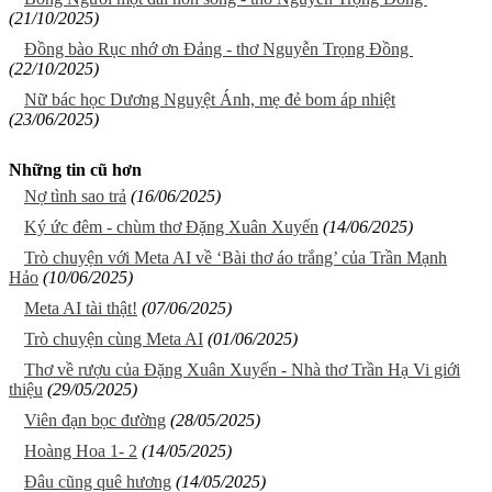
(21/10/2025)
Đồng bào Rục nhớ ơn Đảng - thơ Nguyễn Trọng Đồng
(22/10/2025)
Nữ bác học Dương Nguyệt Ánh, mẹ đẻ bom áp nhiệt
(23/06/2025)
Những tin cũ hơn
Nợ tình sao trả
(16/06/2025)
Ký ức đêm - chùm thơ Đặng Xuân Xuyến
(14/06/2025)
Trò chuyện với Meta AI về ‘Bài thơ áo trắng’ của Trần Mạnh
Hảo
(10/06/2025)
Meta AI tài thật!
(07/06/2025)
Trò chuyện cùng Meta AI
(01/06/2025)
Thơ về rượu của Đặng Xuân Xuyến - Nhà thơ Trần Hạ Vi giới
thiệu
(29/05/2025)
Viên đạn bọc đường
(28/05/2025)
Hoàng Hoa 1- 2
(14/05/2025)
Đâu cũng quê hương
(14/05/2025)