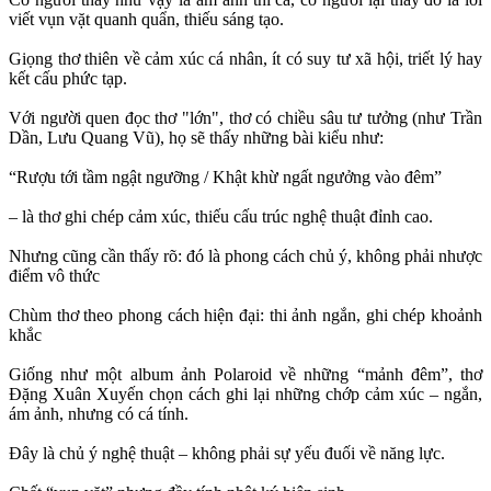
viết vụn vặt quanh quẩn, thiếu sáng tạo.
Giọng thơ thiên về cảm xúc cá nhân, ít có suy tư xã hội, triết lý hay
kết cấu phức tạp.
Với người quen đọc thơ "lớn", thơ có chiều sâu tư tưởng (như Trần
Dần, Lưu Quang Vũ), họ sẽ thấy những bài kiểu như:
“Rượu tới tầm ngật ngưỡng / Khật khừ ngất ngưởng vào đêm”
– là thơ ghi chép cảm xúc, thiếu cấu trúc nghệ thuật đỉnh cao.
Nhưng cũng cần thấy rõ: đó là phong cách chủ ý, không phải nhược
điểm vô thức
Chùm thơ theo phong cách hiện đại: thi ảnh ngắn, ghi chép khoảnh
khắc
Giống như một album ảnh Polaroid về những “mảnh đêm”, thơ
Đặng Xuân Xuyến chọn cách ghi lại những chớp cảm xúc – ngắn,
ám ảnh, nhưng có cá tính.
Đây là chủ ý nghệ thuật – không phải sự yếu đuối về năng lực.