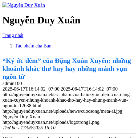
Nguyễn Duy Xuân
Trang nhất
Tác phẩm của Bạn
“Ký ức đêm” của Đặng Xuân Xuyến: những
khoảnh khắc thơ hay hay những mảnh vụn
ngôn từ
admin100
2025-06-17T16:14:02+07:00
2025-06-17T16:14:02+07:00
http://nguyenduyxuan.net/tac-pham-cua-ban/ky-uc-dem-cua-dang-
xuan-xuyen-nhung-khoanh-khac-tho-hay-hay-nhung-manh-vun-
ngon-tu-12638.html
http://nguyenduyxuan.net/uploads/news/cuocsong/meta-ai.jpg
Nguyễn Duy Xuân
http://nguyenduyxuan.net/uploads/logotrong1.png
Thứ ba - 17/06/2025 16:10