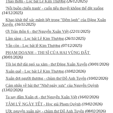
Thảo thơm - Lục bát Lê Kim Thượng
(26/12/2025)
'Nỗi buồn chiến tranh' - cuốn tiểu thuyết không thể đặt xuống
(14/12/2025)
Khao khát thể xác mãnh liệt trong "Đêm lạnh" của Đặng Xuân
Xuyến
(16/11/2025)
Ơi Tràn thôn 6 - thơ Nguyễn Xuân Việt
(22/11/2025)
Lâm sàng - Lục bát Lê Kim Thượng
(26/11/2025)
Vẫn còn - Lục bát lê Kim Thượng
(07/12/2025)
PHẠM DOANH – THI SĨ CỦA HAI VÙNG ĐẤT
(30/01/2026)
Tôi lại thở dài ngó xa xăm - thơ Đặng Xuân Xuyến
(30/01/2026)
Xuân quê - Lục bát Lê Kim Thượng
(10/02/2026)
Xuân đợi người thương - chùm thơ Đỗ Anh Tuyên
(10/02/2026)
Cảm nhận về bài thơ "Nhớ ngày xưa" của Nguyễn Quỳnh
(13/02/2026)
Ta say đắm Xuân ơi - thơ Nguyễn Xuân Việt
(16/02/2026)
TÂM LÝ NGÀY TẾT - Học giả Phạm Quỳnh
(19/02/2026)
Ước nguyện xuân này - chùm thơ Đỗ Anh Tuyên
(08/02/2026)