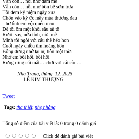
Vẫn còn… nỗi nhớ đam mê
Vẫn còn… nỗi nhớ bộn bề sớm trưa
Tôi đem kỷ niệm ngày xưa
Chôn vào ký ức mấy mùa thương đau
Thơ tình em vội quên mau
Để tôi ôm một khối sầu tái tê
Rượu say, nửa tỉnh, nửa mê
Mình tôi ngồi với câu thề héo hon
Cuối ngày chiều tím hoàng hôn
Bỗng dưng nhớ lại nụ hôn một thời
Nhớ em bổi hổi, bồi hồi
Rưng rưng cái mất… chơi vơi cái còn…
Nha Trang, tháng 12. 2025
LÊ KIM THƯỢNG
Tweet
Tags:
tha thiết
,
nhẹ nhàng
Tổng số điểm của bài viết là: 0 trong 0 đánh giá
Click để đánh giá bài viết