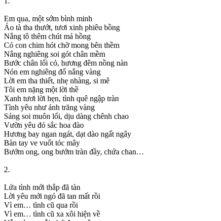
1.
Em qua, một sớm bình minh
Áo tà tha thướt, tươi xinh phiêu bồng
Nắng tô thêm chút má hồng
Có con chim hót chờ mong bên thềm
Nắng nghiêng soi gót chân mềm
Bước chân lối cỏ, hương đêm nồng nàn
Nón em nghiêng đổ nắng vàng
Lời em tha thiết, nhẹ nhàng, si mê
Tôi em nặng một lời thề
Xanh tươi lời hẹn, tình quê ngập tràn
Tình yêu như ánh trăng vàng
Sáng soi muôn lối, dịu dàng chênh chao
Vườn yêu đỏ sắc hoa đào
Hương bay ngan ngát, dạt dào ngất ngây
Bàn tay ve vuốt tóc mây
Bướm ong, ong bướm tràn đầy, chứa chan…
2.
Lửa tình mới thắp đã tàn
Lời yêu mới ngỏ đã tan mất rồi
Vì em… tình cũ qua rồi
Vì em… tình cũ xa xôi hiện về