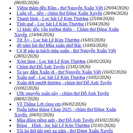
(06/05/2026)
Viếng thăm đền Rậm - thơ Nguyễn Xuân Việt
(29/04/2026)
Luận về... tiền - chùm thơ Đặng Xuân Xuyến
(28/04/2026)
Thanh bình - Lục bát Lê Kim Thượng
(25/04/2026)
Tình quê - Lục bát Lê Kim Thượng
(15/04/2026)
12 khúc độc vận trường thiên - Chùm thơ Đặng Xuân
Xuyến
(14/04/2026)
Từ Ấy - Lục bát Lê Kim Thượng
(16/03/2026)
40 năm bài thơ Mùa xuân nhớ Bác
(10/03/2026)
Có lẽ nào ta trách mùa xuân - thơ Nguyễn Xuân Việt
(28/02/2026)
Xóm làng - Lục bát Lê Kim Thượng
(26/02/2026)
Chùm thơ Đỗ Anh Tuyến
(23/02/2026)
Ta say đắm Xuân ơi - thơ Nguyễn Xuân Việt
(16/02/2026)
Xuân quê - Lục bát Lê Kim Thượng
(10/02/2026)
Xuân đợi người thương - chùm thơ Đỗ Anh Tuyên
(10/02/2026)
Ước nguyện xuân này - chùm thơ Đỗ Anh Tuyên
(08/02/2026)
Về Thắng Lợi cùng em
(06/02/2026)
Ngẫu hứng tháng Chạp 2025 - chùm thơ Đặng Xuân
Xuyến
(04/02/2026)
Mùa đông riêng anh - thơ Đỗ Anh Tuyên
(03/02/2026)
Bóng Hình - lục bát Lê Kim Thượng
(31/01/2026)
Tôi lại thở dài ngó xa xăm - thơ Đặng Xuân Xuyến