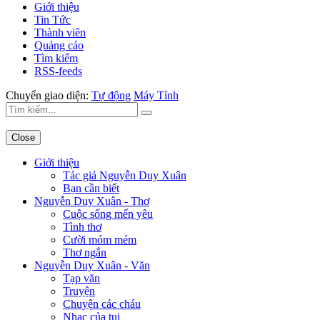
Giới thiệu
Tin Tức
Thành viên
Quảng cáo
Tìm kiếm
RSS-feeds
Chuyển giao diện:
Tự động
Máy Tính
Close
Giới thiệu
Tác giả Nguyễn Duy Xuân
Bạn cần biết
Nguyễn Duy Xuân - Thơ
Cuộc sống mến yêu
Tình thơ
Cười móm mém
Thơ ngắn
Nguyễn Duy Xuân - Văn
Tạp văn
Truyện
Chuyện các cháu
Nhạc của tui