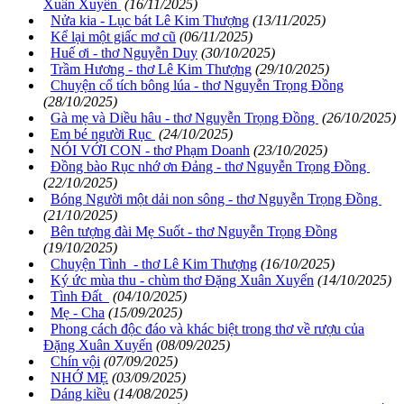
Xuân Xuyến
(16/11/2025)
Nửa kia - Lục bát Lê Kim Thượng
(13/11/2025)
Kể lại một giấc mơ cũ
(06/11/2025)
Huế ơi - thơ Nguyễn Duy
(30/10/2025)
Trầm Hương - thơ Lê Kim Thượng
(29/10/2025)
Chuyện cổ tích bông lúa - thơ Nguyễn Trọng Đồng
(28/10/2025)
Gà mẹ và Diều hâu - thơ Nguyễn Trọng Đồng
(26/10/2025)
Em bé người Rục
(24/10/2025)
NÓI VỚI CON - thơ Phạm Doanh
(23/10/2025)
Đồng bào Rục nhớ ơn Đảng - thơ Nguyễn Trọng Đồng
(22/10/2025)
Bóng Người một dải non sông - thơ Nguyễn Trọng Đồng
(21/10/2025)
Bên tượng đài Mẹ Suốt - thơ Nguyễn Trọng Đồng
(19/10/2025)
Chuyện Tình - thơ Lê Kim Thượng
(16/10/2025)
Ký ức mùa thu - chùm thơ Đặng Xuân Xuyến
(14/10/2025)
Tình Đất
(04/10/2025)
Mẹ - Cha
(15/09/2025)
Phong cách độc đáo và khác biệt trong thơ về rượu của
Đặng Xuân Xuyến
(08/09/2025)
Chín vội
(07/09/2025)
NHỚ MẸ
(03/09/2025)
Dáng kiều
(14/08/2025)