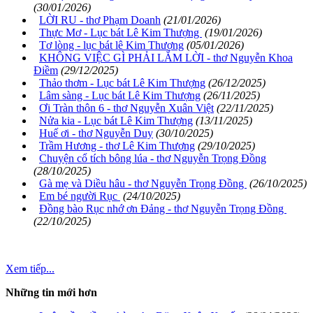
(30/01/2026)
LỜI RU - thơ Phạm Doanh
(21/01/2026)
Thực Mơ - Lục bát Lê Kim Thượng
(19/01/2026)
Tơ lòng - lục bát lê Kim Thượng
(05/01/2026)
KHÔNG VIỆC GÌ PHẢI LẮM LỜI - thơ Nguyễn Khoa
Điềm
(29/12/2025)
Thảo thơm - Lục bát Lê Kim Thượng
(26/12/2025)
Lâm sàng - Lục bát Lê Kim Thượng
(26/11/2025)
Ơi Tràn thôn 6 - thơ Nguyễn Xuân Việt
(22/11/2025)
Nửa kia - Lục bát Lê Kim Thượng
(13/11/2025)
Huế ơi - thơ Nguyễn Duy
(30/10/2025)
Trầm Hương - thơ Lê Kim Thượng
(29/10/2025)
Chuyện cổ tích bông lúa - thơ Nguyễn Trọng Đồng
(28/10/2025)
Gà mẹ và Diều hâu - thơ Nguyễn Trọng Đồng
(26/10/2025)
Em bé người Rục
(24/10/2025)
Đồng bào Rục nhớ ơn Đảng - thơ Nguyễn Trọng Đồng
(22/10/2025)
Xem tiếp...
Những tin mới hơn