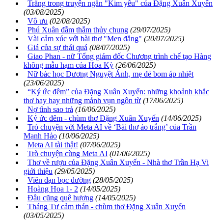
Trăng trong truyện ngắn "Kim yêu" của Đặng Xuân Xuyến
(03/08/2025)
Vô ưu
(02/08/2025)
Phú Xuân đằm thắm thủy chung
(29/07/2025)
Vài cảm xúc với bài thơ "Men đắng"
(20/07/2025)
Giá của sự thái quá
(08/07/2025)
Giao Phan - nữ Tổng giám đốc Chương trình chế tạo Hàng
không mẫu hạm của Hoa Kỳ
(26/06/2025)
Nữ bác học Dương Nguyệt Ánh, mẹ đẻ bom áp nhiệt
(23/06/2025)
“Ký ức đêm” của Đặng Xuân Xuyến: những khoảnh khắc
thơ hay hay những mảnh vụn ngôn từ
(17/06/2025)
Nợ tình sao trả
(16/06/2025)
Ký ức đêm - chùm thơ Đặng Xuân Xuyến
(14/06/2025)
Trò chuyện với Meta AI về ‘Bài thơ áo trắng’ của Trần
Mạnh Hảo
(10/06/2025)
Meta AI tài thật!
(07/06/2025)
Trò chuyện cùng Meta AI
(01/06/2025)
Thơ về rượu của Đặng Xuân Xuyến - Nhà thơ Trần Hạ Vi
giới thiệu
(29/05/2025)
Viên đạn bọc đường
(28/05/2025)
Hoàng Hoa 1- 2
(14/05/2025)
Đâu cũng quê hương
(14/05/2025)
Tháng Tư cảm thán - chùm thơ Đặng Xuân Xuyến
(03/05/2025)