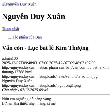
Nguyễn Duy Xuân
Trang nhất
Tác phẩm của Bạn
Vẫn còn - Lục bát lê Kim Thượng
admin100
2025-12-07T09:48:03+07:00
2025-12-07T09:48:03+07:00
http://nguyenduyxuan.net/tac-pham-cua-ban/van-con-luc-bat-le-kim-
thuong-12788.html
http://nguyenduyxuan.net/uploads/news/vantho/ta-ao-tim.jpg
Nguyễn Duy Xuân
http://nguyenduyxuan.net/uploads/logotrong1.png
Chủ nhật - 07/12/2025 09:45
Nón em nghiêng đổ nắng vàng
Lời em tha thiết, nhẹ nhàng, si mê