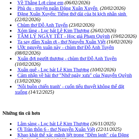
Về Thắng Lợi cùng em
(06/02/2026)
Phù du - truyện ngắn Đặng Xuân Xuyến
(20/02/2026)
Đặng Xuân Xuyến: Tiếng thở dài của bi kịch nhân sinh
(22/02/2026)
Chùm thơ Đỗ Anh Tuyến
(23/02/2026)
Xóm làng - Lục bát Lê Kim Thượng
(26/02/2026)
TÂM LÝ NGÀY TẾT - Học giả Phạm Quỳnh
(19/02/2026)
Ta say đắm Xuân ơi - thơ Nguyễn Xuân Việt
(16/02/2026)
Ước nguyện xuân này - chùm thơ Đỗ Anh Tuyên
(08/02/2026)
Xuân đợi người thương - chùm thơ Đỗ Anh Tuyên
(10/02/2026)
Xuân quê - Lục bát Lê Kim Thượng
(10/02/2026)
Cảm nhận về bài thơ "Nhớ ngày xưa" của Nguyễn Quỳnh
(13/02/2026)
'Nỗi buồn chiến tranh' - cuốn tiểu thuyết không thể đặt
xuống
(14/12/2025)
Những tin cũ hơn
Lâm sàng - Lục bát Lê Kim Thượng
(26/11/2025)
Ơi Tràn thôn 6 - thơ Nguyễn Xuân Việt
(22/11/2025)
Khao khát thể xác mãnh liệt trong "Đêm lạnh" của Đặng