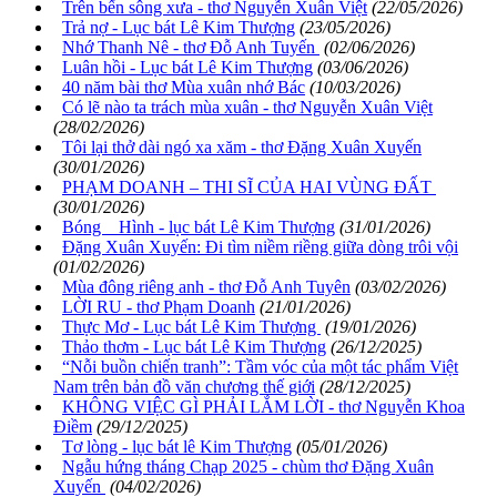
Trên bến sông xưa - thơ Nguyễn Xuân Việt
(22/05/2026)
Trả nợ - Lục bát Lê Kim Thượng
(23/05/2026)
Nhớ Thanh Nê - thơ Đỗ Anh Tuyến
(02/06/2026)
Luân hồi - Lục bát Lê Kim Thượng
(03/06/2026)
40 năm bài thơ Mùa xuân nhớ Bác
(10/03/2026)
Có lẽ nào ta trách mùa xuân - thơ Nguyễn Xuân Việt
(28/02/2026)
Tôi lại thở dài ngó xa xăm - thơ Đặng Xuân Xuyến
(30/01/2026)
PHẠM DOANH – THI SĨ CỦA HAI VÙNG ĐẤT
(30/01/2026)
Bóng Hình - lục bát Lê Kim Thượng
(31/01/2026)
Đặng Xuân Xuyến: Đi tìm niềm riềng giữa dòng trôi vội
(01/02/2026)
Mùa đông riêng anh - thơ Đỗ Anh Tuyên
(03/02/2026)
LỜI RU - thơ Phạm Doanh
(21/01/2026)
Thực Mơ - Lục bát Lê Kim Thượng
(19/01/2026)
Thảo thơm - Lục bát Lê Kim Thượng
(26/12/2025)
“Nỗi buồn chiến tranh”: Tầm vóc của một tác phẩm Việt
Nam trên bản đồ văn chương thế giới
(28/12/2025)
KHÔNG VIỆC GÌ PHẢI LẮM LỜI - thơ Nguyễn Khoa
Điềm
(29/12/2025)
Tơ lòng - lục bát lê Kim Thượng
(05/01/2026)
Ngẫu hứng tháng Chạp 2025 - chùm thơ Đặng Xuân
Xuyến
(04/02/2026)