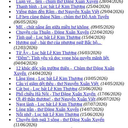
Luận về... tiền - chùm thơ Đặng Xuân Xuyến
(28/04/2026)
Thanh bình - Lục bát Lê Kim Thượng
(25/04/2026)
Viếng thăm đền Rậm - thơ Nguyễn Xuân Việt
(29/04/2026)
Lỡ hẹn cùng tháng Năm - chùm thơ Đỗ Anh Tuyến
(06/05/2026)
MẸ - chút nắng ấm giữa miền hư không
(09/05/2026)
Chuyện của Thuận - Đặng Xuân Xuyến
(22/04/2026)
Tình quê - Lục bát Lê Kim Thượng
(15/04/2026)
Hương quê - bài thơ của phương ngữ Bắc bộ...
(12/03/2026)
Từ Ấy - Lục bát Lê Kim Thượng
(16/03/2026)
“Đêm”: Tình yêu và dục vọng hòa quyện mãnh liệt
(04/04/2026)
12 khúc độc vận trường thiên - Chùm thơ Đặng Xuân
Xuyến
(14/04/2026)
Lắng lòng - Lục bát Lê Kim Thượng
(10/05/2026)
Câu ví giặm dệt thêu - thơ Nguyễn Xuân Việt
(14/05/2026)
Cát bụi - Lục bát Lê Kim Thượng
(23/06/2026)
Phố chiều Hà Nội - Thơ Đặng Xuân Xuyến
(17/06/2026)
Ơi 49 thân thương! - thơ Nguyễn Xuân Việt
(06/07/2026)
Ngọt lành - Lục bát Lê Kim Thượng
(07/07/2026)
Lòng trần - thơ Đặng Xuân Xuyến
(14/07/2026)
Nỗi nhớ - Lục bát Lê Kim Thượng
(15/06/2026)
Chuyện tình ngã 3 sông - thơ Đặng Xuân Xuyến
(11/06/2026)