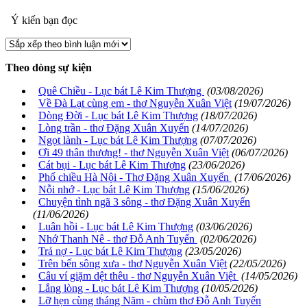
Ý kiến bạn đọc
Theo dòng sự kiện
Quê Chiều - Lục bát Lê Kim Thượng
(03/08/2026)
Về Đà Lạt cùng em - thơ Nguyễn Xuân Việt
(19/07/2026)
Dòng Đời - Lục bát Lê Kim Thượng
(18/07/2026)
Lòng trần - thơ Đặng Xuân Xuyến
(14/07/2026)
Ngọt lành - Lục bát Lê Kim Thượng
(07/07/2026)
Ơi 49 thân thương! - thơ Nguyễn Xuân Việt
(06/07/2026)
Cát bụi - Lục bát Lê Kim Thượng
(23/06/2026)
Phố chiều Hà Nội - Thơ Đặng Xuân Xuyến
(17/06/2026)
Nỗi nhớ - Lục bát Lê Kim Thượng
(15/06/2026)
Chuyện tình ngã 3 sông - thơ Đặng Xuân Xuyến
(11/06/2026)
Luân hồi - Lục bát Lê Kim Thượng
(03/06/2026)
Nhớ Thanh Nê - thơ Đỗ Anh Tuyến
(02/06/2026)
Trả nợ - Lục bát Lê Kim Thượng
(23/05/2026)
Trên bến sông xưa - thơ Nguyễn Xuân Việt
(22/05/2026)
Câu ví giặm dệt thêu - thơ Nguyễn Xuân Việt
(14/05/2026)
Lắng lòng - Lục bát Lê Kim Thượng
(10/05/2026)
Lỡ hẹn cùng tháng Năm - chùm thơ Đỗ Anh Tuyến