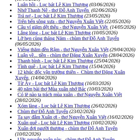
Luân hồi - Lục bát Lê Kim Thượng
(03/06/2026)
Nhớ Thanh Nê - thơ Đỗ Anh Tuyến
(02/06/2026)
Trả nợ - Lục bát Lê Kim Thượng
(23/05/2026)
Trên bến sông xưa - thơ Nguyễn Xuân Việt
(22/05/2026)
Câu ví giặm dệt thêu - thơ Nguyễn Xuân Việt
(14/05/2026)
Lắng lòng - Lục bát Lê Kim Thượng
(10/05/2026)
Lỡ hẹn cùng tháng Năm - chùm thơ Đỗ Anh Tuyến
(06/05/2026)
Viếng thăm đền Rậm - thơ Nguyễn Xuân Việt
(29/04/2026)
Luận về... tiền - chùm thơ Đặng Xuân Xuyến
(28/04/2026)
Thanh bình - Lục bát Lê Kim Thượng
(25/04/2026)
Tình quê - Lục bát Lê Kim Thượng
(15/04/2026)
12 khúc độc vận trường thiên - Chùm thơ Đặng Xuân
Xuyến
(14/04/2026)
Từ Ấy - Lục bát Lê Kim Thượng
(16/03/2026)
40 năm bài thơ Mùa xuân nhớ Bác
(10/03/2026)
Có lẽ nào ta trách mùa xuân - thơ Nguyễn Xuân Việt
(28/02/2026)
Xóm làng - Lục bát Lê Kim Thượng
(26/02/2026)
Chùm thơ Đỗ Anh Tuyến
(23/02/2026)
Ta say đắm Xuân ơi - thơ Nguyễn Xuân Việt
(16/02/2026)
Xuân quê - Lục bát Lê Kim Thượng
(10/02/2026)
Xuân đợi người thương - chùm thơ Đỗ Anh Tuyên
(10/02/2026)
Ước nguyện xuân này - chùm thơ Đỗ Anh Tuyên