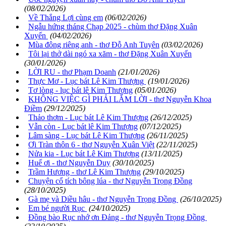
(08/02/2026)
Về Thắng Lợi cùng em
(06/02/2026)
Ngẫu hứng tháng Chạp 2025 - chùm thơ Đặng Xuân
Xuyến
(04/02/2026)
Mùa đông riêng anh - thơ Đỗ Anh Tuyên
(03/02/2026)
Tôi lại thở dài ngó xa xăm - thơ Đặng Xuân Xuyến
(30/01/2026)
LỜI RU - thơ Phạm Doanh
(21/01/2026)
Thực Mơ - Lục bát Lê Kim Thượng
(19/01/2026)
Tơ lòng - lục bát lê Kim Thượng
(05/01/2026)
KHÔNG VIỆC GÌ PHẢI LẮM LỜI - thơ Nguyễn Khoa
Điềm
(29/12/2025)
Thảo thơm - Lục bát Lê Kim Thượng
(26/12/2025)
Vẫn còn - Lục bát lê Kim Thượng
(07/12/2025)
Lâm sàng - Lục bát Lê Kim Thượng
(26/11/2025)
Ơi Tràn thôn 6 - thơ Nguyễn Xuân Việt
(22/11/2025)
Nửa kia - Lục bát Lê Kim Thượng
(13/11/2025)
Huế ơi - thơ Nguyễn Duy
(30/10/2025)
Trầm Hương - thơ Lê Kim Thượng
(29/10/2025)
Chuyện cổ tích bông lúa - thơ Nguyễn Trọng Đồng
(28/10/2025)
Gà mẹ và Diều hâu - thơ Nguyễn Trọng Đồng
(26/10/2025)
Em bé người Rục
(24/10/2025)
Đồng bào Rục nhớ ơn Đảng - thơ Nguyễn Trọng Đồng