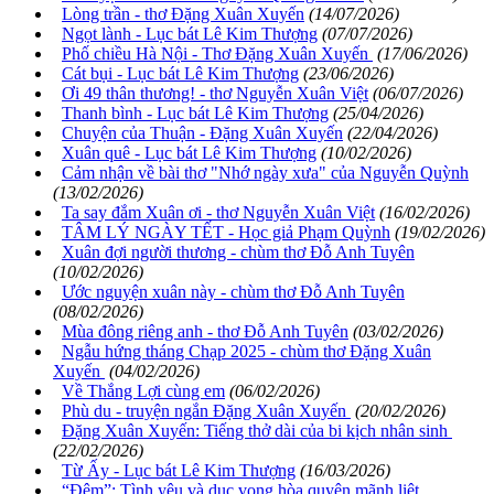
Lòng trần - thơ Đặng Xuân Xuyến
(14/07/2026)
Ngọt lành - Lục bát Lê Kim Thượng
(07/07/2026)
Phố chiều Hà Nội - Thơ Đặng Xuân Xuyến
(17/06/2026)
Cát bụi - Lục bát Lê Kim Thượng
(23/06/2026)
Ơi 49 thân thương! - thơ Nguyễn Xuân Việt
(06/07/2026)
Thanh bình - Lục bát Lê Kim Thượng
(25/04/2026)
Chuyện của Thuận - Đặng Xuân Xuyến
(22/04/2026)
Xuân quê - Lục bát Lê Kim Thượng
(10/02/2026)
Cảm nhận về bài thơ "Nhớ ngày xưa" của Nguyễn Quỳnh
(13/02/2026)
Ta say đắm Xuân ơi - thơ Nguyễn Xuân Việt
(16/02/2026)
TÂM LÝ NGÀY TẾT - Học giả Phạm Quỳnh
(19/02/2026)
Xuân đợi người thương - chùm thơ Đỗ Anh Tuyên
(10/02/2026)
Ước nguyện xuân này - chùm thơ Đỗ Anh Tuyên
(08/02/2026)
Mùa đông riêng anh - thơ Đỗ Anh Tuyên
(03/02/2026)
Ngẫu hứng tháng Chạp 2025 - chùm thơ Đặng Xuân
Xuyến
(04/02/2026)
Về Thắng Lợi cùng em
(06/02/2026)
Phù du - truyện ngắn Đặng Xuân Xuyến
(20/02/2026)
Đặng Xuân Xuyến: Tiếng thở dài của bi kịch nhân sinh
(22/02/2026)
Từ Ấy - Lục bát Lê Kim Thượng
(16/03/2026)
“Đêm”: Tình yêu và dục vọng hòa quyện mãnh liệt