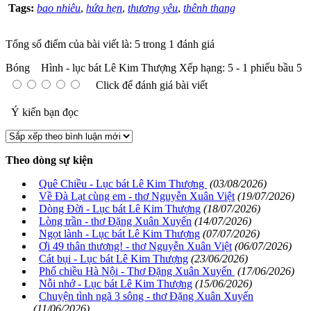
Tags:
bao nhiêu
,
hứa hẹn
,
thương yêu
,
thênh thang
Tổng số điểm của bài viết là: 5 trong 1 đánh giá
Bóng Hình - lục bát Lê Kim Thượng
Xếp hạng:
5
-
1
phiếu bầu
5
Click để đánh giá bài viết
Ý kiến bạn đọc
Theo dòng sự kiện
Quê Chiều - Lục bát Lê Kim Thượng
(03/08/2026)
Về Đà Lạt cùng em - thơ Nguyễn Xuân Việt
(19/07/2026)
Dòng Đời - Lục bát Lê Kim Thượng
(18/07/2026)
Lòng trần - thơ Đặng Xuân Xuyến
(14/07/2026)
Ngọt lành - Lục bát Lê Kim Thượng
(07/07/2026)
Ơi 49 thân thương! - thơ Nguyễn Xuân Việt
(06/07/2026)
Cát bụi - Lục bát Lê Kim Thượng
(23/06/2026)
Phố chiều Hà Nội - Thơ Đặng Xuân Xuyến
(17/06/2026)
Nỗi nhớ - Lục bát Lê Kim Thượng
(15/06/2026)
Chuyện tình ngã 3 sông - thơ Đặng Xuân Xuyến
(11/06/2026)