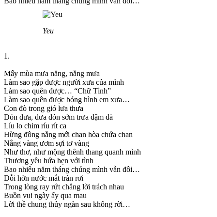
Bao nhiêu năm tháng chúng mình vẫn đôi…
Yeu
1.
Mấy mùa mưa nắng, nắng mưa
Làm sao gặp được người xưa của mình
Làm sao quên được… “Chữ Tình”
Làm sao quên được bóng hình em xưa…
Con đò trong gió lưa thưa
Đón đưa, đưa đón sớm trưa đậm đà
Líu lo chim ríu rít ca
Hừng đông nắng mới chan hòa chứa chan
Nắng vàng ươm sợi tơ vàng
Như thơ, như mộng thênh thang quanh mình
Thương yêu hứa hẹn với tình
Bao nhiêu năm tháng chúng mình vẫn đôi…
Dỗi hờn nước mắt tràn rơi
Trong lòng ray rứt chẳng lời trách nhau
Buồn vui ngày ấy qua mau
Lời thề chung thủy ngàn sau không rời…