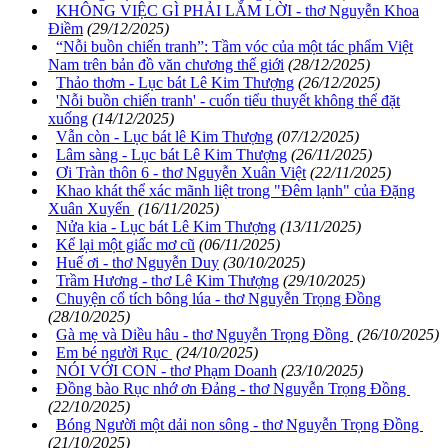
KHÔNG VIỆC GÌ PHẢI LẮM LỜI - thơ Nguyễn Khoa
Điềm
(29/12/2025)
“Nỗi buồn chiến tranh”: Tầm vóc của một tác phẩm Việt
Nam trên bản đồ văn chương thế giới
(28/12/2025)
Thảo thơm - Lục bát Lê Kim Thượng
(26/12/2025)
'Nỗi buồn chiến tranh' - cuốn tiểu thuyết không thể đặt
xuống
(14/12/2025)
Vẫn còn - Lục bát lê Kim Thượng
(07/12/2025)
Lâm sàng - Lục bát Lê Kim Thượng
(26/11/2025)
Ơi Tràn thôn 6 - thơ Nguyễn Xuân Việt
(22/11/2025)
Khao khát thể xác mãnh liệt trong "Đêm lạnh" của Đặng
Xuân Xuyến
(16/11/2025)
Nửa kia - Lục bát Lê Kim Thượng
(13/11/2025)
Kể lại một giấc mơ cũ
(06/11/2025)
Huế ơi - thơ Nguyễn Duy
(30/10/2025)
Trầm Hương - thơ Lê Kim Thượng
(29/10/2025)
Chuyện cổ tích bông lúa - thơ Nguyễn Trọng Đồng
(28/10/2025)
Gà mẹ và Diều hâu - thơ Nguyễn Trọng Đồng
(26/10/2025)
Em bé người Rục
(24/10/2025)
NÓI VỚI CON - thơ Phạm Doanh
(23/10/2025)
Đồng bào Rục nhớ ơn Đảng - thơ Nguyễn Trọng Đồng
(22/10/2025)
Bóng Người một dải non sông - thơ Nguyễn Trọng Đồng
(21/10/2025)