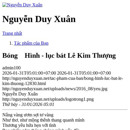
Nguyễn Duy Xuân
Trang nhất
Tác phẩm của Bạn
Bóng Hình - lục bát Lê Kim Thượng
admin100
2026-01-31T05:01:00+07:00
2026-01-31T05:01:00+07:00
http://nguyenduyxuan.net/tac-pham-cua-ban/bong-hinh-luc-bat-le-
kim-thuong-12830.html
http://nguyenduyxuan.net/uploads/news/2016_08/yeu.jpg
Nguyễn Duy Xuân
http://nguyenduyxuan.net/uploads/logotrong1.png
Thứ bảy - 31/01/2026 05:01
Nắng vàng ươm sợi tơ vàng
Như thơ, như mộng thênh thang quanh mình
Thương yêu hứa hẹn với tình