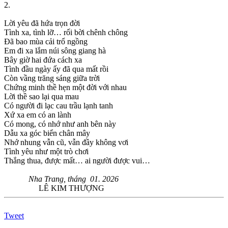
2.
Lời yêu đã hứa trọn đời
Tình xa, tình lỡ… rối bời chênh chông
Đã bao mùa cải trổ ngồng
Em đi xa lắm núi sông giang hà
Bây giờ hai đứa cách xa
Tình đầu ngày ấy đã qua mất rồi
Còn vầng trăng sáng giữa trời
Chứng minh thề hẹn một đời với nhau
Lời thề sao lại qua mau
Có người đi lạc cau trầu lạnh tanh
Xứ xa em có an lành
Có mong, có nhớ như anh bên này
Dẫu xa góc biển chân mây
Nhớ nhung vẫn cũ, vẫn đầy không vơi
Tình yêu như một trò chơi
Thắng thua, được mất… ai người được vui…
Nha Trang, tháng 01. 2026
LÊ KIM THƯỢNG
Tweet