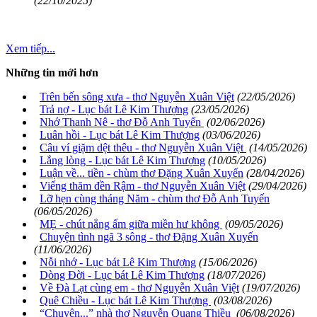
(22/10/2025)
Xem tiếp...
Những tin mới hơn
Trên bến sông xưa - thơ Nguyễn Xuân Việt
(22/05/2026)
Trả nợ - Lục bát Lê Kim Thượng
(23/05/2026)
Nhớ Thanh Nê - thơ Đỗ Anh Tuyến
(02/06/2026)
Luân hồi - Lục bát Lê Kim Thượng
(03/06/2026)
Câu ví giặm dệt thêu - thơ Nguyễn Xuân Việt
(14/05/2026)
Lắng lòng - Lục bát Lê Kim Thượng
(10/05/2026)
Luận về... tiền - chùm thơ Đặng Xuân Xuyến
(28/04/2026)
Viếng thăm đền Rậm - thơ Nguyễn Xuân Việt
(29/04/2026)
Lỡ hẹn cùng tháng Năm - chùm thơ Đỗ Anh Tuyến
(06/05/2026)
MẸ - chút nắng ấm giữa miền hư không
(09/05/2026)
Chuyện tình ngã 3 sông - thơ Đặng Xuân Xuyến
(11/06/2026)
Nỗi nhớ - Lục bát Lê Kim Thượng
(15/06/2026)
Dòng Đời - Lục bát Lê Kim Thượng
(18/07/2026)
Về Đà Lạt cùng em - thơ Nguyễn Xuân Việt
(19/07/2026)
Quê Chiều - Lục bát Lê Kim Thượng
(03/08/2026)
“Chuyện...” nhà thơ Nguyễn Quang Thiều
(06/08/2026)