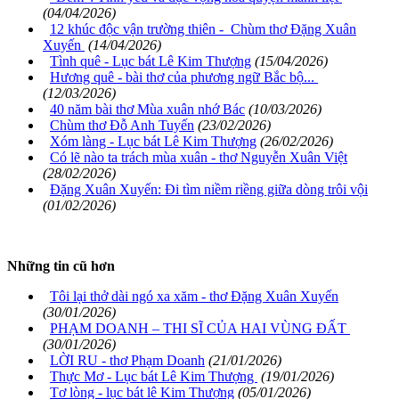
(04/04/2026)
12 khúc độc vận trường thiên - Chùm thơ Đặng Xuân
Xuyến
(14/04/2026)
Tình quê - Lục bát Lê Kim Thượng
(15/04/2026)
Hương quê - bài thơ của phương ngữ Bắc bộ...
(12/03/2026)
40 năm bài thơ Mùa xuân nhớ Bác
(10/03/2026)
Chùm thơ Đỗ Anh Tuyến
(23/02/2026)
Xóm làng - Lục bát Lê Kim Thượng
(26/02/2026)
Có lẽ nào ta trách mùa xuân - thơ Nguyễn Xuân Việt
(28/02/2026)
Đặng Xuân Xuyến: Đi tìm niềm riềng giữa dòng trôi vội
(01/02/2026)
Những tin cũ hơn
Tôi lại thở dài ngó xa xăm - thơ Đặng Xuân Xuyến
(30/01/2026)
PHẠM DOANH – THI SĨ CỦA HAI VÙNG ĐẤT
(30/01/2026)
LỜI RU - thơ Phạm Doanh
(21/01/2026)
Thực Mơ - Lục bát Lê Kim Thượng
(19/01/2026)
Tơ lòng - lục bát lê Kim Thượng
(05/01/2026)