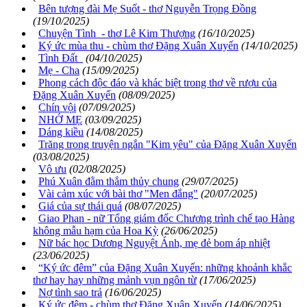
Bên tượng đài Mẹ Suốt - thơ Nguyễn Trọng Đồng
(19/10/2025)
Chuyện Tình - thơ Lê Kim Thượng
(16/10/2025)
Ký ức mùa thu - chùm thơ Đặng Xuân Xuyến
(14/10/2025)
Tình Đất
(04/10/2025)
Mẹ - Cha
(15/09/2025)
Phong cách độc đáo và khác biệt trong thơ về rượu của
Đặng Xuân Xuyến
(08/09/2025)
Chín vội
(07/09/2025)
NHỚ MẸ
(03/09/2025)
Dáng kiều
(14/08/2025)
Trăng trong truyện ngắn "Kim yêu" của Đặng Xuân Xuyến
(03/08/2025)
Vô ưu
(02/08/2025)
Phú Xuân đằm thắm thủy chung
(29/07/2025)
Vài cảm xúc với bài thơ "Men đắng"
(20/07/2025)
Giá của sự thái quá
(08/07/2025)
Giao Phan - nữ Tổng giám đốc Chương trình chế tạo Hàng
không mẫu hạm của Hoa Kỳ
(26/06/2025)
Nữ bác học Dương Nguyệt Ánh, mẹ đẻ bom áp nhiệt
(23/06/2025)
“Ký ức đêm” của Đặng Xuân Xuyến: những khoảnh khắc
thơ hay hay những mảnh vụn ngôn từ
(17/06/2025)
Nợ tình sao trả
(16/06/2025)
Ký ức đêm - chùm thơ Đặng Xuân Xuyến
(14/06/2025)