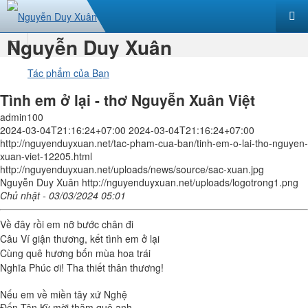
Nguyễn Duy Xuân
Trang
Tác phẩm của Bạn
nhất
Tình em ở lại - thơ Nguyễn Xuân Việt
admin100
2024-03-04T21:16:24+07:00
2024-03-04T21:16:24+07:00
http://nguyenduyxuan.net/tac-pham-cua-ban/tinh-em-o-lai-tho-nguyen-
xuan-viet-12205.html
http://nguyenduyxuan.net/uploads/news/source/sac-xuan.jpg
Nguyễn Duy Xuân
http://nguyenduyxuan.net/uploads/logotrong1.png
Chủ nhật - 03/03/2024 05:01
Về đây rồi em nỡ bước chân đi
Câu Ví giận thương, kết tình em ở lại
Cùng quê hương bốn mùa hoa trái
Nghĩa Phúc ơi! Tha thiết thân thương!
Nếu em về miền tây xứ Nghệ
Đến Tân Kỳ mời thăm quê anh