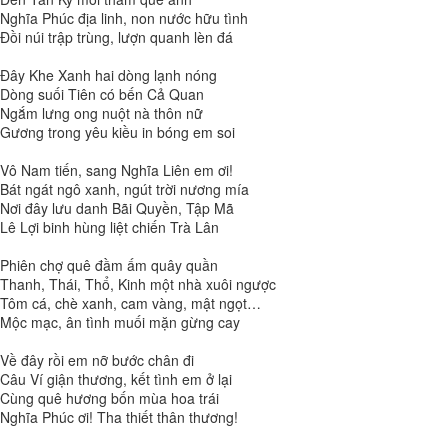
Nghĩa Phúc địa linh, non nước hữu tình
Đồi núi trập trùng, lượn quanh lèn đá
Đây Khe Xanh hai dòng lạnh nóng
Dòng suối Tiên có bến Cả Quan
Ngắm lưng ong nuột nà thôn nữ
Gương trong yêu kiều in bóng em soi
Vô Nam tiến, sang Nghĩa Liên em ơi!
Bát ngát ngô xanh, ngút trời nương mía
Nơi đây lưu danh Bãi Quyền, Tập Mã
Lê Lợi binh hùng liệt chiến Trà Lân
Phiên chợ quê đầm ấm quây quần
Thanh, Thái, Thổ, Kinh một nhà xuôi ngược
Tôm cá, chè xanh, cam vàng, mật ngọt…
Mộc mạc, ân tình muối mặn gừng cay
Về đây rồi em nỡ bước chân đi
Câu Ví giận thương, kết tình em ở lại
Cùng quê hương bốn mùa hoa trái
Nghĩa Phúc ơi! Tha thiết thân thương!