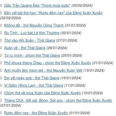
Gặp Trần Quang Đạo "Trong mưa xuân"
(05/02/2024)
Đến với bài thơ hay: "Rượu đêm nay" của Đặng Xuân Xuyến
(02/02/2024)
Không đề - thơ Nguyễn Công Thanh
(31/01/2024)
Ru Tình - Lục bát Lê Kim Thượng
(30/01/2024)
Thơ vào Hội Xuân - Thái Giang
(27/01/2024)
Xuân về - thơ Thái Giang
(26/01/2024)
Tự ru mình - chùm thơ Thái Giang
(25/01/2024)
Phố khuya tháng Chạp - chùm thơ Đặng Xuân Xuyến
(21/01/2024)
Anh muốn làm ngọn gió - thơ Nguyễn Xuân Việt
(15/01/2024)
Em với ngày xưa - thơ Thái Giang
(15/01/2024)
Ví Giặm Hồng Lam - thơ Thái Giang
(11/01/2024)
Chùm thơ về mùa Xuân của Đặng Xuân Xuyến
(10/01/2024)
Tháng Chín, Vớt vát, Bóng, Gót son - chùm thơ Đặng Xuân Xuyến
(07/01/2024)
Rượu đêm nay - thơ Đặng Xuân Xuyến
(01/01/2024)