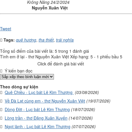
Krông Năng 24/2/2024
Nguyễn Xuân Việt
Tweet
Tags:
quê hương
,
tha thiết
,
trái nghĩa
Tổng số điểm của bài viết là: 5 trong 1 đánh giá
Tình em ở lại - thơ Nguyễn Xuân Việt
Xếp hạng:
5
-
1
phiếu bầu
5
Click để đánh giá bài viết
Ý kiến bạn đọc
Theo dòng sự kiện
Quê Chiều - Lục bát Lê Kim Thượng
(03/08/2026)
Về Đà Lạt cùng em - thơ Nguyễn Xuân Việt
(19/07/2026)
Dòng Đời - Lục bát Lê Kim Thượng
(18/07/2026)
Lòng trần - thơ Đặng Xuân Xuyến
(14/07/2026)
Ngọt lành - Lục bát Lê Kim Thượng
(07/07/2026)