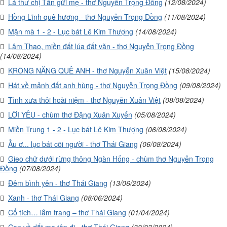
Lá thư chị Tần gửi mẹ - thơ Nguyễn Trọng Đồng
(12/08/2024)
Hồng Lĩnh quê hương - thơ Nguyễn Trọng Đồng
(11/08/2024)
Mặn mà 1 - 2 - Lục bát Lê Kim Thượng
(14/08/2024)
Lâm Thao, miền đất lúa đất văn - thơ Nguyễn Trọng Đồng
(14/08/2024)
KRÔNG NĂNG QUÊ ANH - thơ Nguyễn Xuân Việt
(15/08/2024)
Hát về mảnh đất anh hùng - thơ Nguyễn Trọng Đồng
(09/08/2024)
Tình xưa thôi hoài niệm - thơ Nguyễn Xuân Việt
(08/08/2024)
LỜI YÊU - chùm thơ Đặng Xuân Xuyến
(05/08/2024)
Miền Trung 1 - 2 - Lục bát Lê Kim Thượng
(06/08/2024)
Ầu ơ... lục bát cõi người - thơ Thái Giang
(06/08/2024)
Gieo chữ dưới rừng thông Ngàn Hống - chùm thơ Nguyễn Trọng
Đồng
(07/08/2024)
Đêm bình yên - thơ Thái Giang
(13/06/2024)
Xanh - thơ Thái Giang
(08/06/2024)
Cổ tích… lắm trang – thơ Thái Giang
(01/04/2024)