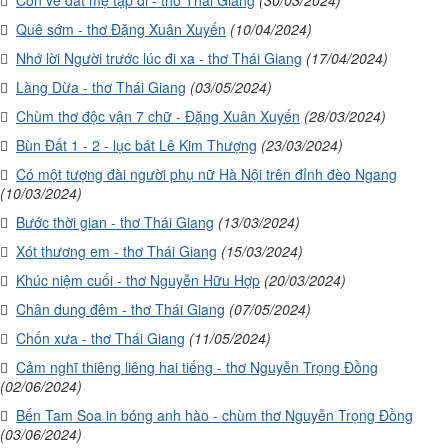
Con về dắt mẹ tập đi - thơ Thái Giang
(30/03/2024)
Quê sớm - thơ Đặng Xuân Xuyến
(10/04/2024)
Nhớ lời Người trước lúc đi xa - thơ Thái Giang
(17/04/2024)
Làng Dừa - thơ Thái Giang
(03/05/2024)
Chùm thơ độc vận 7 chữ - Đặng Xuân Xuyến
(28/03/2024)
Bùn Đất 1 - 2 - lục bát Lê Kim Thượng
(23/03/2024)
Có một tượng đài người phụ nữ Hà Nội trên đỉnh đèo Ngang
(10/03/2024)
Bước thời gian - thơ Thái Giang
(13/03/2024)
Xót thương em - thơ Thái Giang
(15/03/2024)
Khúc niệm cuối - thơ Nguyễn Hữu Hợp
(20/03/2024)
Chân dung đêm - thơ Thái Giang
(07/05/2024)
Chốn xưa - thơ Thái Giang
(11/05/2024)
Cảm nghĩ thiêng liêng hai tiếng - thơ Nguyễn Trọng Đồng
(02/06/2024)
Bến Tam Soa in bóng anh hào - chùm thơ Nguyễn Trọng Đồng
(03/06/2024)