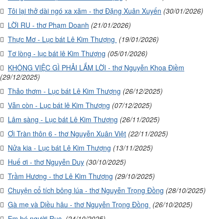
Tôi lại thở dài ngó xa xăm - thơ Đặng Xuân Xuyến
(30/01/2026)
LỜI RU - thơ Phạm Doanh
(21/01/2026)
Thực Mơ - Lục bát Lê Kim Thượng
(19/01/2026)
Tơ lòng - lục bát lê Kim Thượng
(05/01/2026)
KHÔNG VIỆC GÌ PHẢI LẮM LỜI - thơ Nguyễn Khoa Điềm
(29/12/2025)
Thảo thơm - Lục bát Lê Kim Thượng
(26/12/2025)
Vẫn còn - Lục bát lê Kim Thượng
(07/12/2025)
Lâm sàng - Lục bát Lê Kim Thượng
(26/11/2025)
Ơi Tràn thôn 6 - thơ Nguyễn Xuân Việt
(22/11/2025)
Nửa kia - Lục bát Lê Kim Thượng
(13/11/2025)
Huế ơi - thơ Nguyễn Duy
(30/10/2025)
Trầm Hương - thơ Lê Kim Thượng
(29/10/2025)
Chuyện cổ tích bông lúa - thơ Nguyễn Trọng Đồng
(28/10/2025)
Gà mẹ và Diều hâu - thơ Nguyễn Trọng Đồng
(26/10/2025)
Em bé người Rục
(24/10/2025)