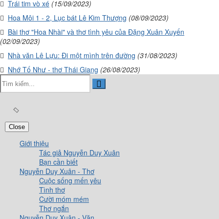
Trái tim vò xé
(15/09/2023)
Hoa Môi 1 - 2, Lục bát Lê Kim Thượng
(08/09/2023)
Bài thơ "Hoa Nhài" và thơ tình yêu của Đặng Xuân Xuyến
(02/09/2023)
Nhà văn Lê Lựu: Đi một mình trên đường
(31/08/2023)
Nhớ Tố Như - thơ Thái Giang
(26/08/2023)
Close
Giới thiệu
Tác giả Nguyễn Duy Xuân
Bạn cần biết
Nguyễn Duy Xuân - Thơ
Cuộc sống mến yêu
Tình thơ
Cười móm mém
Thơ ngắn
Nguyễn Duy Xuân - Văn