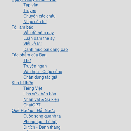
Tạp văn
Truyện
Chuyện các cháu
Nhạc của tui
Tôi làm báo
Vấn đề hôm nay
Luận đàm thế sự
Viết về tôi
Danh mục bài đăng báo
Tác phẩm của Bạn
Thơ
Truyện ngắn
Văn học - Cuộc sống
Chân dung tác giả
Kho tri thức
Tiếng Việt
Lịch sử - Văn hóa
Nhân vật & Sự kiện
ChatGPT
Quê Hương - Đất Nước
Cuộc sống quanh ta
Phong tục - Lễ hội
Di tích - Danh thắng