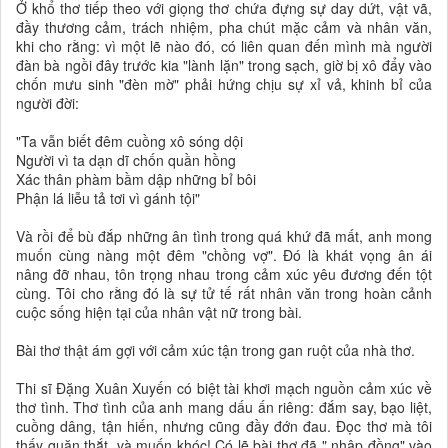
Ở khổ thơ tiếp theo với giọng thơ chứa đựng sự day dứt, vật vã,
đầy thương cảm, trách nhiệm, pha chút mặc cảm và nhân văn,
khi cho rằng: vì một lẽ nào đó, có liên quan đến mình mà người
đàn bà ngồi đây trước kia "lành lặn" trong sạch, giờ bị xô đẩy vào
chốn mưu sinh "đèn mờ" phải hứng chịu sự xỉ vả, khinh bỉ của
người đời:
"Ta vẫn biết đêm cuồng xô sóng dội
Người vì ta dạn dĩ chốn quần hồng
Xác thân phàm bầm dập những bỉ bôi
Phận lá liễu tả tơi vì gánh tội"
Và rồi để bù đắp những ân tình trong quá khứ đã mất, anh mong
muốn cùng nàng một đêm "chồng vợ". Đó là khát vọng ân ái
nâng đỡ nhau, tôn trọng nhau trong cảm xúc yêu đương đến tột
cùng. Tôi cho rằng đó là sự tử tế rất nhân văn trong hoàn cảnh
cuộc sống hiện tại của nhân vật nữ trong bài.
Bài thơ thật ám gợi với cảm xúc tận trong gan ruột của nhà thơ.
Thi sĩ Đặng Xuân Xuyến có biệt tài khơi mạch nguồn cảm xúc về
thơ tình. Thơ tình của anh mang dấu ấn riêng: đắm say, bạo liệt,
cuồng dâng, tận hiến, nhưng cũng đầy đớn đau. Đọc thơ mà tôi
thấy quặn thắt, và muốn khóc! Có lẽ bài thơ đã " nhập đồng" vào