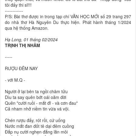
tôi đấy thi sĩ!!!
------------
P/S: Bài thơ được in trong tạp chí VĂN HỌC MỚI số 29 trang 297
do nhà thơ Hà Nguyên Du thực hiện. Phát hành tháng 1/2024
qua hệ thống Amazon.
Hạ Long, 01 tháng 02/2024
TRỊNH THỊ NHÂM
-----
RƯỢU ĐÊM NAY
- với M.Q -
Người ở lại bên ta ngồi châm tửu
Dìu ta say quên bớt oái oăm đời
Quên "cười ruồi - mắt đĩ - và cơn đau"
Cả nham nhở niềm tin vừa vá vội.
Chén rượu đấy, rót rồi, cứ uống
Nước mắt đan đốt tê dại đêm cuồng
Đắp nụ cười nghẹn đắng lằn môi