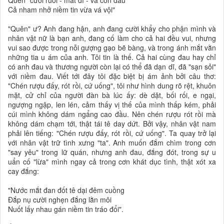
Quên "cười ruồi - mắt đĩ - và cơn đau"
Cả nham nhở niềm tin vừa vá vội"
"Quên" ư? Anh đang hận, anh đang cười khẩy cho phận mình và
nhân vật nữ là bạn anh, đang cố làm cho cả hai đều vui, nhưng
vui sao được trong nỗi gượng gạo bẽ bàng, và trong ánh mắt vằn
những tia u ám của anh. Tôi tin là thế. Cả hai cùng đau hay chỉ
có anh đau và thương người còn lại có thể đã dạn dĩ, đã "sạn sỏi"
với niềm đau. Viết tới đây tôi đặc biệt bị ám ảnh bởi câu thơ:
"Chén rượu đấy, rót rồi, cứ uống", tôi như hình dung rõ rệt, khuôn
mặt, cử chỉ của người đàn bà lúc ấy: dè dặt, bối rối, e ngại,
ngượng ngập, len lén, cảm thấy vị thế của mình thấp kém, phải
cúi mình không dám ngẩng cao đầu. Nên chén rượu rót rồi mà
không dám chạm tới, thật tái tê day dứt. Bởi vậy, nhân vật nam
phải lên tiếng: "Chén rượu đấy, rót rồi, cứ uống". Ta quay trở lại
với nhân vật trữ tình xưng "ta". Anh muốn đắm chìm trong cơn
"say yêu" trong lữ quán, nhưng anh đau, đắng đót, trong sự u
uẩn cố "lừa" mình ngay cả trong cơn khát dục tình, thật xót xa
cay đắng:
"Nước mắt đan đốt tê dại đêm cuồng
Đắp nụ cười nghẹn đắng lằn môi
Nuốt lấy nhau gán niềm tin tráo đổi".