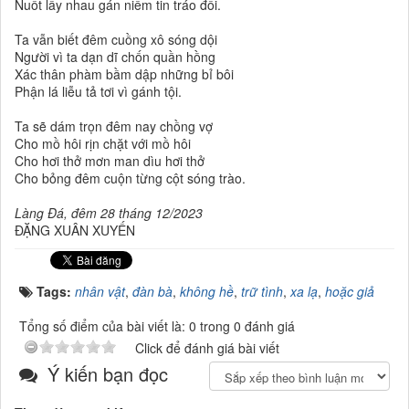
Nuốt lấy nhau gán niềm tin tráo đổi.
Ta vẫn biết đêm cuồng xô sóng dội
Người vì ta dạn dĩ chốn quần hồng
Xác thân phàm bầm dập những bỉ bôi
Phận lá liễu tả tơi vì gánh tội.
Ta sẽ dám trọn đêm nay chồng vợ
Cho mồ hôi rịn chặt với mồ hôi
Cho hơi thở mơn man dìu hơi thở
Cho bỏng đêm cuộn từng cột sóng trào.
Làng Đá, đêm 28 tháng 12/2023
ĐẶNG XUÂN XUYẾN
Tags:
nhân vật
,
đàn bà
,
không hề
,
trữ tình
,
xa lạ
,
hoặc giả
Tổng số điểm của bài viết là: 0 trong 0 đánh giá
Click để đánh giá bài viết
Ý kiến bạn đọc