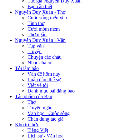
Tác giả Nguyễn Duy Xuân
Bạn cần biết
Nguyễn Duy Xuân - Thơ
Cuộc sống mến yêu
Tình thơ
Cười móm mém
Thơ ngắn
Nguyễn Duy Xuân - Văn
Tạp văn
Truyện
Chuyện các cháu
Nhạc của tui
Tôi làm báo
Vấn đề hôm nay
Luận đàm thế sự
Viết về tôi
Danh mục bài đăng báo
Tác phẩm của Bạn
Thơ
Truyện ngắn
Văn học - Cuộc sống
Chân dung tác giả
Kho tri thức
Tiếng Việt
Lịch sử - Văn hóa