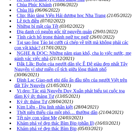
Chùa Phúc Khánh
(10/06/2022)
Chùa Hà
(06/06/2022)
Clip: Bảo tàng Viện Hải dương học Nha Trang
(21/05/2022)
Lễ tịch điền
(07/02/2022)
Những bí mật của Tết
(03/02/2022)
Địa danh có nguồn gốc từ nguyên quán
(29/01/2022)
Tính cách hổ trong thành ngữ tục ngữ
(26/01/2022)
Tại sao ông Táo lại cưỡi cá chép về trời mà không phải các
con vật khác?
(17/01/2022)
NGHE & ĐỌC: Những năm gian khổ, cha lo việc nước, mẹ
gánh vác việc nhà
(21/12/2021)
Đắk Lắk: Buôn của người dân tộc Ê Đê giàu đẹp nhất Tây
Nguyên ví như miền cổ tích giữa lòng thành phố
(30/06/2021)
Đình Lạc Giao-nơi ghi dấu ấn đầu tiên của người Việt trên
đất Tây Nguyên
(21/05/2021)
Vi deo: Tác giả Nguyễn Duy Xuân phát biểu tại cuộc tọa
đàm Ký ức tháng Tư
(13/05/2021)
Ký ức tháng Tư
(28/04/2021)
Kim Liên - Địa linh nhân kiệt
(28/04/2021)
Thời niên thiếu của một phó… thường dân
(21/04/2021)
Tết này con vắng Mẹ
(24/03/2021)
Khám phá vẻ đẹp thác Bìm Bịp (phần II)
(16/03/2021)
Khám phá vẻ đẹp thác Bìm Bịp
(05/03/2021)