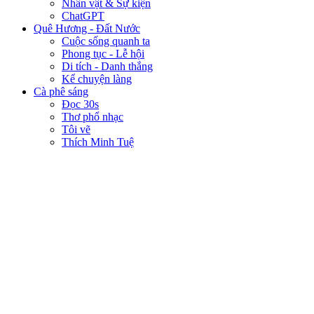
Nhân vật & Sự kiện
ChatGPT
Quê Hương - Đất Nước
Cuộc sống quanh ta
Phong tục - Lễ hội
Di tích - Danh thắng
Kể chuyện làng
Cà phê sáng
Đọc 30s
Thơ phổ nhạc
Tôi vẽ
Thích Minh Tuệ