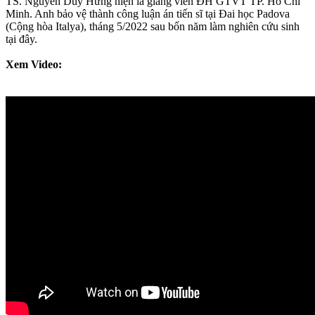
TS. Nguyễn Duy Hưng hiện là giảng viên ĐH GTVT TP. Hồ Chí
Minh. Anh bảo vệ thành công luận án tiến sĩ tại Đai học Padova
(Cộng hòa Italya), tháng 5/2022 sau bốn năm làm nghiên cứu sinh
tại đây.
Xem Video: