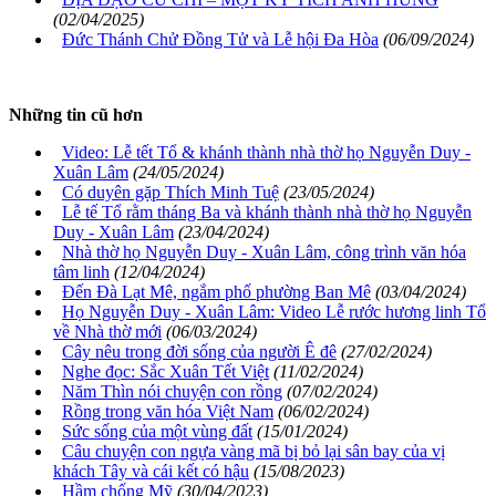
(02/04/2025)
Đức Thánh Chử Đồng Tử và Lễ hội Đa Hòa
(06/09/2024)
Những tin cũ hơn
Video: Lễ tết Tổ & khánh thành nhà thờ họ Nguyễn Duy -
Xuân Lâm
(24/05/2024)
Có duyên gặp Thích Minh Tuệ
(23/05/2024)
Lễ tế Tổ rằm tháng Ba và khánh thành nhà thờ họ Nguyễn
Duy - Xuân Lâm
(23/04/2024)
Nhà thờ họ Nguyễn Duy - Xuân Lâm, công trình văn hóa
tâm linh
(12/04/2024)
Đến Đà Lạt Mê, ngắm phố phường Ban Mê
(03/04/2024)
Họ Nguyễn Duy - Xuân Lâm: Video Lễ rước hương linh Tổ
về Nhà thờ mới
(06/03/2024)
Cây nêu trong đời sống của người Ê đê
(27/02/2024)
Nghe đọc: Sắc Xuân Tết Việt
(11/02/2024)
Năm Thìn nói chuyện con rồng
(07/02/2024)
Rồng trong văn hóa Việt Nam
(06/02/2024)
Sức sống của một vùng đất
(15/01/2024)
Câu chuyện con ngựa vàng mã bị bỏ lại sân bay của vị
khách Tây và cái kết có hậu
(15/08/2023)
Hầm chống Mỹ
(30/04/2023)