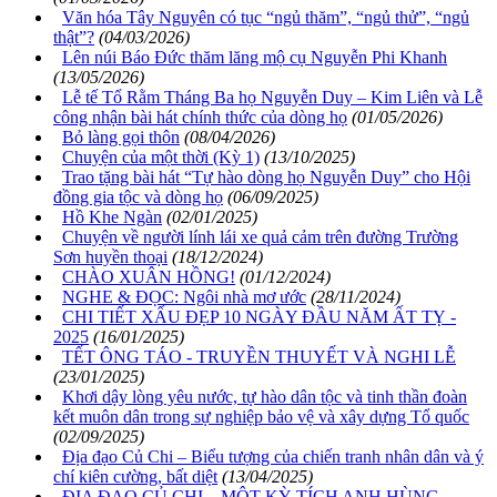
Văn hóa Tây Nguyên có tục “ngủ thăm”, “ngủ thử”, “ngủ
thật”?
(04/03/2026)
Lên núi Báo Đức thăm lăng mộ cụ Nguyễn Phi Khanh
(13/05/2026)
Lễ tế Tổ Rằm Tháng Ba họ Nguyễn Duy – Kim Liên và Lễ
công nhận bài hát chính thức của dòng họ
(01/05/2026)
Bỏ làng gọi thôn
(08/04/2026)
Chuyện của một thời (Kỳ 1)
(13/10/2025)
Trao tặng bài hát “Tự hào dòng họ Nguyễn Duy” cho Hội
đồng gia tộc và dòng họ
(06/09/2025)
Hồ Khe Ngàn
(02/01/2025)
Chuyện về người lính lái xe quả cảm trên đường Trường
Sơn huyền thoại
(18/12/2024)
CHÀO XUÂN HỒNG!
(01/12/2024)
NGHE & ĐỌC: Ngôi nhà mơ ước
(28/11/2024)
CHI TIẾT XẤU ĐẸP 10 NGÀY ĐẦU NĂM ẤT TỴ -
2025
(16/01/2025)
TẾT ÔNG TÁO - TRUYỀN THUYẾT VÀ NGHI LỄ
(23/01/2025)
Khơi dậy lòng yêu nước, tự hào dân tộc và tinh thần đoàn
kết muôn dân trong sự nghiệp bảo vệ và xây dựng Tổ quốc
(02/09/2025)
Địa đạo Củ Chi – Biểu tượng của chiến tranh nhân dân và ý
chí kiên cường, bất diệt
(13/04/2025)
ĐỊA ĐẠO CỦ CHI – MỘT KỲ TÍCH ANH HÙNG