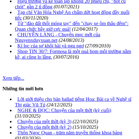
Hiệu trưởng và kế toán lập khống 20 phiếu chi, "hốt cú
chót" gần 2 tỉ đồng
(01/07/2021)
Tạp chí Văn Hóa Nghệ An chấm dứt hoạt động đầy nuối
tiếc
(30/11/2020)
Từ "đào đất thối móng tay" đến "chạy xe ôm thâu đêm":
Quan chức bây giờ cực quá!
(12/04/2017)
CHUYỆN LÀNG - Chuyên mục mới của
Nguyenxduyxuan.net
(24/08/2013)
Kỉ lục của sự khôi hài và ngu ngơ
(27/09/2010)
Shop TIN 30/7: Formosa là một quả bom môi trường nằm
kề, ai cũng lo lắng.
(30/07/2016)
Xem tiếp...
Những tin mới hơn
Lời giới thiệu cho bản ballad tiếng Hoa: Bài ca về Nghệ sĩ
Thị giác Vũ Tú
(24/12/2025)
NGHE & ĐỌC: Chuyện của một thời (kỳ cuối)
(31/10/2025)
Chuyện của một thời (kỳ 3)
(22/10/2025)
Chuyện của một thời (kỳ 2)
(15/10/2025)
Thôn Ngọc Quan - trăm năm truyền thống khoa bảng
(01/03/2026)