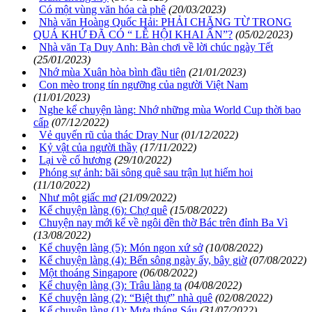
Có một vùng văn hóa cà phê
(20/03/2023)
Nhà văn Hoàng Quốc Hải: PHẢI CHĂNG TỪ TRONG
QUÁ KHỨ ĐÃ CÓ “ LỄ HỘI KHAI ẤN”?
(05/02/2023)
Nhà văn Tạ Duy Anh: Bàn chơi về lời chúc ngày Tết
(25/01/2023)
Nhớ mùa Xuân hòa bình đầu tiên
(21/01/2023)
Con mèo trong tín ngưỡng của người Việt Nam
(11/01/2023)
Nghe kể chuyện làng: Nhớ những mùa World Cup thời bao
cấp
(07/12/2022)
Vẻ quyến rũ của thác Dray Nur
(01/12/2022)
Kỷ vật của người thầy
(17/11/2022)
Lại về cố hương
(29/10/2022)
Phóng sự ảnh: bãi sông quê sau trận lụt hiếm hoi
(11/10/2022)
Như một giấc mơ
(21/09/2022)
Kể chuyện làng (6): Chợ quê
(15/08/2022)
Chuyện nay mới kể về ngôi đền thờ Bác trên đỉnh Ba Vì
(13/08/2022)
Kể chuyện làng (5): Món ngon xứ sở
(10/08/2022)
Kể chuyện làng (4): Bến sông ngày ấy, bây giờ
(07/08/2022)
Một thoáng Singapore
(06/08/2022)
Kể chuyện làng (3): Trâu làng ta
(04/08/2022)
Kể chuyện làng (2): “Biệt thự” nhà quê
(02/08/2022)
Kể chuyện làng (1): Mưa tháng Sáu
(31/07/2022)