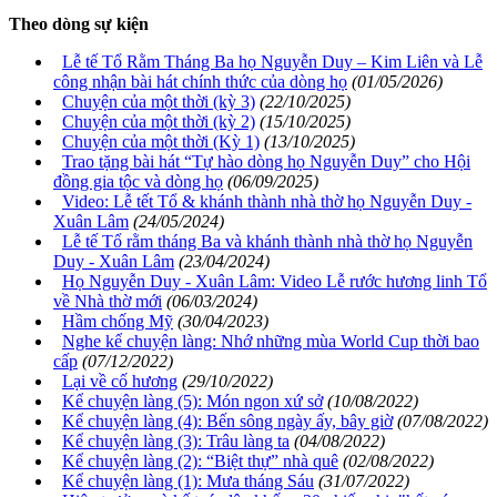
Theo dòng sự kiện
Lễ tế Tổ Rằm Tháng Ba họ Nguyễn Duy – Kim Liên và Lễ
công nhận bài hát chính thức của dòng họ
(01/05/2026)
Chuyện của một thời (kỳ 3)
(22/10/2025)
Chuyện của một thời (kỳ 2)
(15/10/2025)
Chuyện của một thời (Kỳ 1)
(13/10/2025)
Trao tặng bài hát “Tự hào dòng họ Nguyễn Duy” cho Hội
đồng gia tộc và dòng họ
(06/09/2025)
Video: Lễ tết Tổ & khánh thành nhà thờ họ Nguyễn Duy -
Xuân Lâm
(24/05/2024)
Lễ tế Tổ rằm tháng Ba và khánh thành nhà thờ họ Nguyễn
Duy - Xuân Lâm
(23/04/2024)
Họ Nguyễn Duy - Xuân Lâm: Video Lễ rước hương linh Tổ
về Nhà thờ mới
(06/03/2024)
Hầm chống Mỹ
(30/04/2023)
Nghe kể chuyện làng: Nhớ những mùa World Cup thời bao
cấp
(07/12/2022)
Lại về cố hương
(29/10/2022)
Kể chuyện làng (5): Món ngon xứ sở
(10/08/2022)
Kể chuyện làng (4): Bến sông ngày ấy, bây giờ
(07/08/2022)
Kể chuyện làng (3): Trâu làng ta
(04/08/2022)
Kể chuyện làng (2): “Biệt thự” nhà quê
(02/08/2022)
Kể chuyện làng (1): Mưa tháng Sáu
(31/07/2022)