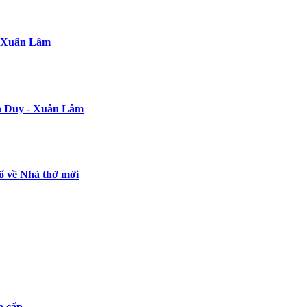
- Xuân Lâm
ễn Duy - Xuân Lâm
ổ về Nhà thờ mới
o cấp