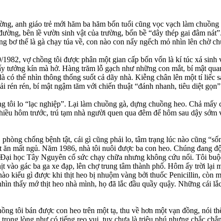
 đường, anh giáo trẻ mới hăm ba hăm bốn tuổi cũng vọc vạch làm chuồn
đường, bên lề vườn sinh vật của trường, bốn bề “dây thép gai đâm nát
ống bơ thế là gà chạy túa về, con nào con nấy ngếch mỏ nhìn lên chờ 
1982, vợ chồng tôi được phân một gian cấp bốn vốn là kí túc xá sinh vi
ấy tưởng kín mà hở. Hàng trăm lỗ gạch như những con mắt, bí mật qua
là có thể nhìn thông thống suốt cả dãy nhà. Kiễng chân lên một tí liếc
 rén rén, bí mật ngậm tăm với chiến thuật “đánh nhanh, tiêu diệt gọn
 tôi lo “lạc nghiệp”. Lại làm chuồng gà, dựng chuồng heo. Chả mấy c
iều hôm trước, trú tạm nhà người quen qua đêm để hôm sau dậy sớm và
phòng chống bệnh tật, cái gì cũng phải lo, tâm trạng lúc nào cũng “số
t ăn mất ngủ. Năm 1986, nhà tôi nuôi được ba con heo. Chúng đang độ 
ại học Tây Nguyên cố sức chạy chữa nhưng không cứu nổi. Tôi buộc phả
 vào gác ba ga xe đạp, lên chợ trung tâm thành phố. Hôm ấy trời lại mưa
ào kiểu gì được khi thịt heo bị nhuộm vàng bởi thuốc Penicillin, còn
hìn thấy mớ thịt heo nhà mình, họ đã lắc đầu quầy quậy. Những cái lắc
ồng tôi bán được con heo trên một tạ, thu về hơn một vạn đồng, nói t
ấy trong lòng như có tiếng reo vui, tuy chưa là triệu phú nhưng chắc ch