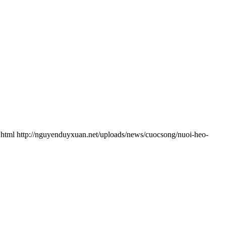
.html
http://nguyenduyxuan.net/uploads/news/cuocsong/nuoi-heo-