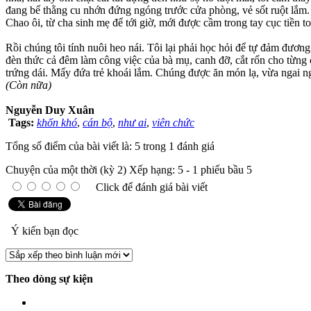
đang bế thằng cu nhớn đứng ngóng trước cửa phòng, vẻ sốt ruột lắm. N
Chao ôi, từ cha sinh mẹ để tới giờ, mới được cầm trong tay cục tiền
Rồi chúng tôi tính nuôi heo nái. Tôi lại phải học hỏi để tự đảm đươn
đèn thức cả đêm làm công việc của bà mụ, canh đỡ, cắt rốn cho từng co
trứng dái. Mấy đứa trẻ khoái lắm. Chúng được ăn món lạ, vừa ngai n
(Còn nữa)
Nguyễn Duy Xuân
Tags:
khốn khó
,
cán bộ
,
như ai
,
viên chức
Tổng số điểm của bài viết là: 5 trong 1 đánh giá
Chuyện của một thời (kỳ 2)
Xếp hạng:
5
-
1
phiếu bầu
5
Click để đánh giá bài viết
Ý kiến bạn đọc
Theo dòng sự kiện