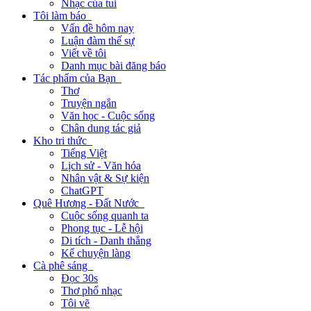
Nhạc của tui
Tôi làm báo
Vấn đề hôm nay
Luận đàm thế sự
Viết về tôi
Danh mục bài đăng báo
Tác phẩm của Bạn
Thơ
Truyện ngắn
Văn học - Cuộc sống
Chân dung tác giả
Kho tri thức
Tiếng Việt
Lịch sử - Văn hóa
Nhân vật & Sự kiện
ChatGPT
Quê Hương - Đất Nước
Cuộc sống quanh ta
Phong tục - Lễ hội
Di tích - Danh thắng
Kể chuyện làng
Cà phê sáng
Đọc 30s
Thơ phổ nhạc
Tôi vẽ