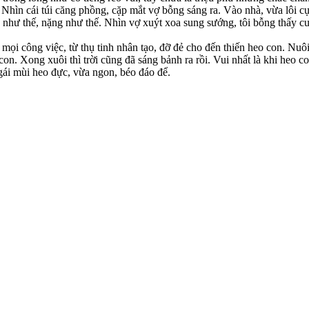
hìn cái túi căng phồng, cặp mắt vợ bỗng sáng ra. Vào nhà, vừa lôi cục 
 to như thế, nặng như thế. Nhìn vợ xuýt xoa sung sướng, tôi bỗng thấy
g mọi công việc, từ thụ tinh nhân tạo, đỡ đẻ cho đến thiến heo con. Nu
n. Xong xuôi thì trời cũng đã sáng bảnh ra rồi. Vui nhất là khi heo co
gái mùi heo đực, vừa ngon, béo đáo để.