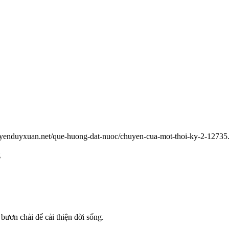
uyenduyxuan.net/que-huong-dat-nuoc/chuyen-cua-mot-thoi-ky-2-12735
g
bươn chải để cải thiện đời sống.