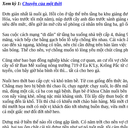
Xem kỳ 1:
Chuyện của một thời
Đơn giản nhất là nuôi gà. Hồi còn ở tập thể trên tầng ba khu giảng
Hóa, vào trước tôi một năm), núp dưới cây anh đào trước sảnh giảng 
siêu đến mức, đến giờ ăn mở cửa sổ phòng cá nhân trên tầng ba, gõ 
Sau cuộc cách mạng “di dân” từ tầng ba xuống nhà trệt cấp 4, tháng 9/
măng, vách bếp che bằng gạch bốn lỗ xếp chồng lên nhau. Cái vách 
cao đến xà ngang, không có trần, nên chỉ cần đứng trên bàn làm việc 
sân bóng. Thế cho nên, vợ chồng muốn tỏ lòng yêu một chút cũng phải
Cũng như bao bạn đồng nghiệp khác cùng cơ quan, an cư rồi vợ chồng
cây số từ Ban Mê xuống nông trường 719 ở Ea K'Ly, Krông Pắc từ ch
tuyến, còn bây giờ hòa bình rồi thì... tất cả cho heo gà.
Nuôi heo thời bao cấp cực và khó trăm bề. Từ con giống đến thức ăn, 
Chẳng may heo bị bệnh thì chao ôi, chạy ngược chạy xuôi, lo đến mấ
mà, đùng một cái, cả ba con ngã bệnh. Bạn bè ở khoa Chăn nuôi bên Đ
con nấy vàng khè, nồng nặc mùi kháng sinh. Tôi lấy dây thun buộc thịt
xuống đến là khổ. Tôi thì chả có khiếu mời chào bán hàng. Mà mời ch
thì mười họa mới có một vị khách đảo tới nhưng buồn thay, vừa mới n
cả một giấc mơ đổi đời nhờ heo.
Dưng mà ở hiền thế nào rồi cũng gặp lành. Có năm trời cho nên vợ ch
nhà, hai tay ôm chặt cái túi đựng tiền như sợ nó tuột mất, tôi cảm th