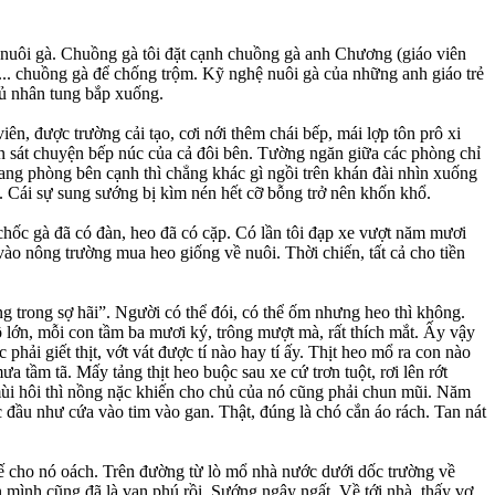
g nuôi gà. Chuồng gà tôi đặt cạnh chuồng gà anh Chương (giáo viên
”... chuồng gà để chống trộm. Kỹ nghệ nuôi gà của những anh giáo trẻ
chủ nhân tung bắp xuống.
ên, được trường cải tạo, cơi nới thêm chái bếp, mái lợp tôn prô xi
n sát chuyện bếp núc của cả đôi bên. Tường ngăn giữa các phòng chỉ
 sang phòng bên cạnh thì chẳng khác gì ngồi trên khán đài nhìn xuống
”. Cái sự sung sướng bị kìm nén hết cỡ bỗng trở nên khốn khổ.
hốc gà đã có đàn, heo đã có cặp. Có lần tôi đạp xe vượt năm mươi
o nông trường mua heo giống về nuôi. Thời chiến, tất cả cho tiền
ng trong sợ hãi”. Người có thể đói, có thể ốm nhưng heo thì không.
lớn, mỗi con tầm ba mươi ký, trông mượt mà, rất thích mắt. Ấy vậy
i giết thịt, vớt vát được tí nào hay tí ấy. Thịt heo mổ ra con nào
 tầm tã. Mấy tảng thịt heo buộc sau xe cứ trơn tuột, rơi lên rớt
 mùi hôi thì nồng nặc khiến cho chủ của nó cũng phải chun mũi. Năm
 đầu như cứa vào tim vào gan. Thật, đúng là chó cắn áo rách. Tan nát
hế cho nó oách. Trên đường từ lò mổ nhà nước dưới dốc trường về
ắn mình cũng đã là vạn phú rồi. Sướng ngây ngất. Về tới nhà, thấy vợ