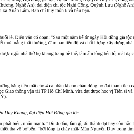
hương, Nghệ An); đại diện chi tộc Nghi Công, Quỳnh Lưu (Nghệ An), 
 xã Xuân Lâm, Ban chỉ huy thôn 6 và bầu bạn.
ổi lễ. Diễn văn có đoạn: "Sau một năm kể từ ngày Hội đồng gia tộc ra
iết mưa nắng thất thường, đảm bảo tiến độ và chất lượng xây dựng nhà 
ợc ngôi nhà thờ họ khang trang bề thế, làm ấm lòng tiên tổ, mát dạ c
hưởng bằng tiền mặt cho 4 cá nhân là con cháu dòng họ đạt thành tích 
Giao thông vận tải TP Hồ Chí Minh, vừa đạt được học vị Tiến sĩ và t
a (Ý).
n Duy Khang, đại diện Hội Đồng gia tộc.
hát biểu, nhấn mạnh: “Dù đi đâu, làm gì, dù thành đạt hay còn trắc 
thiết tha vô bờ bến, “bởi lòng ta chảy mãi/ Máu Nguyễn Duy trong tim