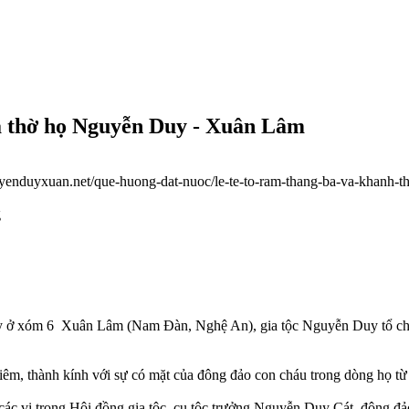
à thờ họ Nguyễn Duy - Xuân Lâm
uyenduyxuan.net/que-huong-dat-nuoc/le-te-to-ram-thang-ba-va-khanh
g
y ở xóm 6 Xuân Lâm (Nam Đàn, Nghệ An), gia tộc Nguyễn Duy tổ chức 
hiêm, thành kính với sự có mặt của đông đảo con cháu trong dòng họ t
 các vị trong Hội đồng gia tộc, cụ tộc trưởng Nguyễn Duy Cát, đông đ