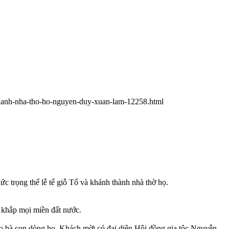
-thanh-nha-tho-ho-nguyen-duy-xuan-lam-12258.html
trọng thể lễ tế giỗ Tổ và khánh thành nhà thờ họ.
ừ khắp mọi miền đất nước.
ảo bà con dòng họ. Khách mời có đại diện Hội đồng gia tộc Nguyễn