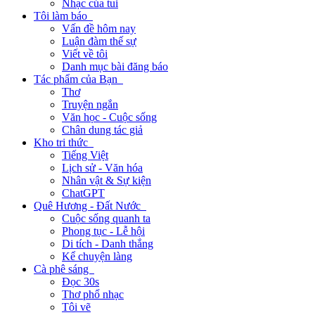
Nhạc của tui
Tôi làm báo
Vấn đề hôm nay
Luận đàm thế sự
Viết về tôi
Danh mục bài đăng báo
Tác phẩm của Bạn
Thơ
Truyện ngắn
Văn học - Cuộc sống
Chân dung tác giả
Kho tri thức
Tiếng Việt
Lịch sử - Văn hóa
Nhân vật & Sự kiện
ChatGPT
Quê Hương - Đất Nước
Cuộc sống quanh ta
Phong tục - Lễ hội
Di tích - Danh thắng
Kể chuyện làng
Cà phê sáng
Đọc 30s
Thơ phổ nhạc
Tôi vẽ