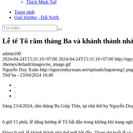
Thích Minh Tuệ
Trang nhất
Quê Hương - Đất Nước
Lễ tế Tổ rằm tháng Ba và khánh thành nh
admin100
2024-04-24T15:31:16+07:00
2024-04-24T15:31:16+07:00
http://ng
/themes/default/images/no_image.gif
Nguyễn Duy Xuân
http://nguyenduyxuan.net/uploads/logotrong1.pn
Thứ ba - 23/04/2024 16:49
Sáng 23/4/2024, rằm tháng Ba Giáp Thìn, tại nhà thờ họ Nguyễn Du
6 giờ 15 phút, lễ dâng hương tế Tổ bắt đầu trong không khí trang ng
Đúng 9 giờ, lễ khánh thành nhà thờ mới bắt đầu. Tham dự buổi lễ có