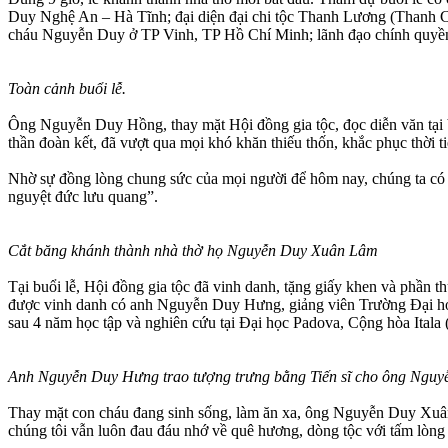
Duy Nghệ An – Hà Tĩnh; đại diện đại chi tộc Thanh Lương (Thanh C
cháu Nguyễn Duy ở TP Vinh, TP Hồ Chí Minh; lãnh đạo chính quyền
Toàn cảnh buổi lễ.
Ông Nguyễn Duy Hồng, thay mặt Hội đồng gia tộc, đọc diễn văn tại bu
thần đoàn kết, đã vượt qua mọi khó khăn thiếu thốn, khắc phục thời t
Nhờ sự đồng lòng chung sức của mọi người để hôm nay, chúng ta có đư
nguyệt đức lưu quang”.
Cắt băng khánh thành nhà thờ họ Nguyễn Duy Xuân Lâm
Tại buổi lễ, Hội đồng gia tộc đã vinh danh, tặng giấy khen và phần t
được vinh danh có anh Nguyễn Duy Hưng, giảng viên Trường Đại học 
sau 4 năm học tập và nghiên cứu tại Đại học Padova, Cộng hòa Ital
Anh Nguyễn Duy Hưng trao tượng trưng bằng Tiến sĩ cho ông Nguyễ
Thay mặt con cháu đang sinh sống, làm ăn xa, ông Nguyễn Duy Xuân p
chúng tôi vẫn luôn đau đáu nhớ về quê hương, dòng tộc với tấm lòng 