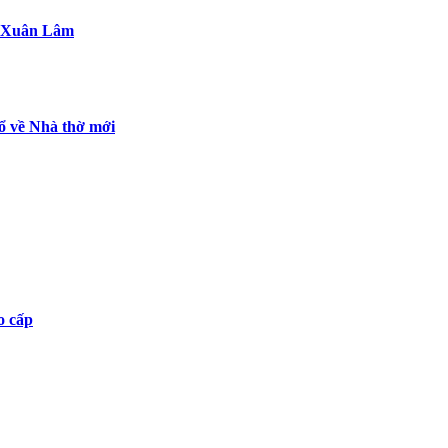
- Xuân Lâm
ổ về Nhà thờ mới
o cấp