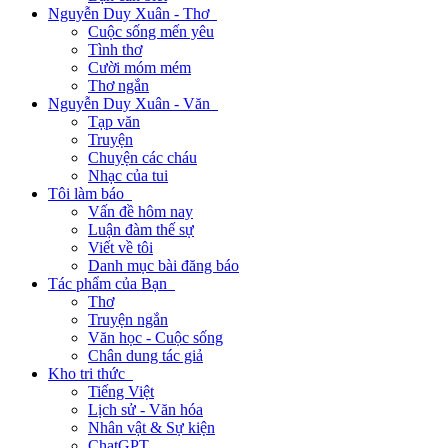
Nguyễn Duy Xuân - Thơ
Cuộc sống mến yêu
Tình thơ
Cười móm mém
Thơ ngắn
Nguyễn Duy Xuân - Văn
Tạp văn
Truyện
Chuyện các cháu
Nhạc của tui
Tôi làm báo
Vấn đề hôm nay
Luận đàm thế sự
Viết về tôi
Danh mục bài đăng báo
Tác phẩm của Bạn
Thơ
Truyện ngắn
Văn học - Cuộc sống
Chân dung tác giả
Kho tri thức
Tiếng Việt
Lịch sử - Văn hóa
Nhân vật & Sự kiện
ChatGPT