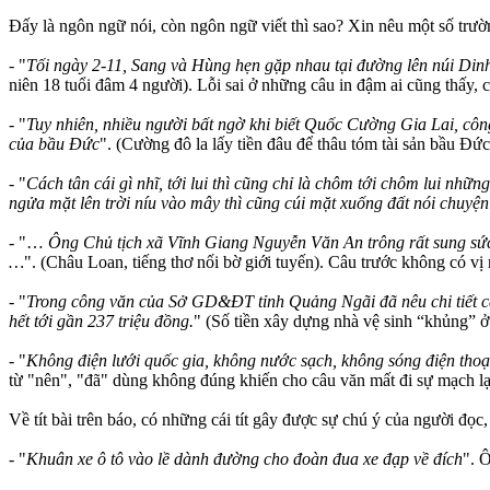
Đấy là ngôn ngữ nói, còn ngôn ngữ viết thì sao? Xin nêu một số trườ
- "
Tối ngày 2-11, Sang và Hùng hẹn gặp nhau tại đường lên núi Din
niên 18 tuổi đâm 4 người). Lỗi sai ở những câu in đậm ai cũng thấy, ch
- "
Tuy nhiên, nhiều người bất ngờ khi biết Quốc Cường Gia Lai, c
của bầu Đức
". (Cường đô la lấy tiền đâu để thâu tóm tài sản bầu Đứ
- "
Cách tân cái gì nhĩ, tới lui thì cũng chỉ là chôm tới chôm lui nhữn
ngửa mặt lên trời níu vào mây thì cũng cúi mặt xuống đất nói chuyện
- "…
Ông Chủ tịch xã Vĩnh Giang Nguyễn Văn An trông rất sung sức
…
". (Châu Loan, tiếng thơ nối bờ giới tuyến). Câu trước không có vị 
- "
Trong công văn của Sở GD&ĐT tỉnh Quảng Ngãi đã nêu chi tiết cá
hết tới gần 237 triệu đồng.
" (Số tiền xây dựng nhà vệ sinh “khủng” ở
- "
Không điện lưới quốc gia, không nước sạch, không sóng điện thoạ
từ "nên", "đã" dùng không đúng khiến cho câu văn mất đi sự mạch lạ
Về tít bài trên báo, có những cái tít gây được sự chú ý của người đọ
- "
Khuân xe ô tô vào lề dành đường cho đoàn đua xe đạp về đích
". 