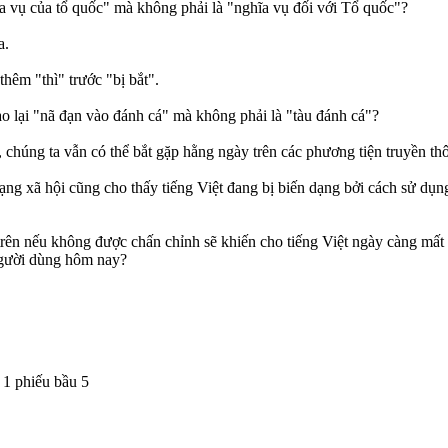
ĩa vụ của tổ quốc" mà không phải là "nghĩa vụ đối với Tổ quốc"?
a.
thêm "thì" trước "bị bắt".
ao lại "nã đạn vào đánh cá" mà không phải là "tàu đánh cá"?
ý, chúng ta vẫn có thể bắt gặp hằng ngày trên các phương tiện truyền th
ạng xã hội cũng cho thấy tiếng Việt đang bị biến dạng bởi cách sử dụn
ên nếu không được chấn chỉnh sẽ khiến cho tiếng Việt ngày càng mất đi
người dùng hôm nay?
-
1
phiếu bầu
5