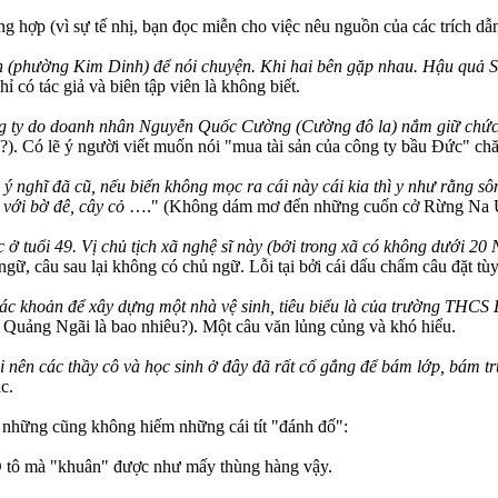
ng hợp (vì sự tế nhị, bạn đọc miễn cho việc nêu nguồn của các trích d
h (phường Kim Dinh) để nói chuyện. Khi hai bên gặp nhau. Hậu quả 
ỉ có tác giả và biên tập viên là không biết.
ông ty do doanh nhân Nguyễn Quốc Cường (Cường đô la) nắm giữ chức 
c?). Có lẽ ý người viết muốn nói "mua tài sản của công ty bầu Đức" ch
g ý nghĩ đã cũ, nếu biển không mọc ra cái này cái kia thì y như rằng sôn
 với bờ đê, cây cỏ
…." (Không dám mơ đến những cuốn cở Rừng Na Uy). 
 ở tuổi 49. Vị chủ tịch xã nghệ sĩ này (bởi trong xã có không dưới 
ngữ, câu sau lại không có chủ ngữ. Lỗi tại bởi cái dấu chấm câu đặt tùy
c khoản để xây dựng một nhà vệ sinh, tiêu biểu là của trường THCS 
 Quảng Ngãi là bao nhiêu?). Một câu văn lủng củng và khó hiểu.
i nên các thầy cô và học sinh ở đây đã rất cố gắng để bám lớp, bám t
c.
c, những cũng không hiếm những cái tít "đánh đố":
Ô tô mà "khuân" được như mấy thùng hàng vậy.