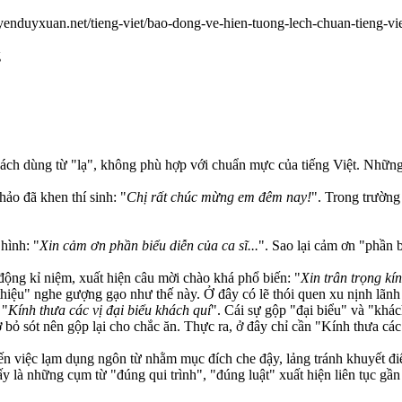
uyenduyxuan.net/tieng-viet/bao-dong-ve-hien-tuong-lech-chuan-tieng-vi
g
cách dùng từ "lạ", không phù hợp với chuẩn mực của tiếng Việt. Những c
hảo đã khen thí sinh: "
Chị rất chúc mừng em đêm nay!
". Trong trườn
 hình: "
Xin cảm ơn phần biểu diễn của ca sĩ...
". Sao lại cảm ơn "phần 
 động kỉ niệm, xuất hiện câu mời chào khá phổ biến: "
Xin trân trọng kín
 thiệu" nghe gượng gạo như thế này. Ở đây có lẽ thói quen xu nịnh lãnh 
 "
Kính thưa các vị đại biểu khách quí
". Cái sự gộp "đại biểu" và "khác
bỏ sót nên gộp lại cho chắc ăn. Thực ra, ở đây chỉ cần "Kính thưa các v
 việc lạm dụng ngôn từ nhằm mục đích che đậy, lảng tránh khuyết điể
ấy là những cụm từ "đúng qui trình", "đúng luật" xuất hiện liên tục 