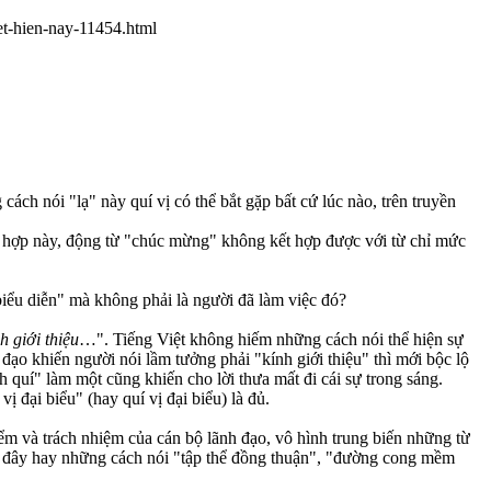
et-hien-nay-11454.html
ách nói "lạ" này quí vị có thể bắt gặp bất cứ lúc nào, trên truyền
g hợp này, động từ "chúc mừng" không kết hợp được với từ chỉ mức
biểu diễn" mà không phải là người đã làm việc đó?
h giới thiệu
…". Tiếng Việt không hiếm những cách nói thể hiện sự
đạo khiến người nói lầm tưởng phải "kính giới thiệu" thì mới bộc lộ
h quí" làm một cũng khiến cho lời thưa mất đi cái sự trong sáng.
ị đại biểu" (hay quí vị đại biểu) là đủ.
m và trách nhiệm của cán bộ lãnh đạo, vô hình trung biến những từ
gần đây hay những cách nói "tập thể đồng thuận", "đường cong mềm