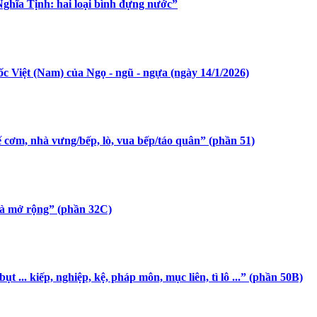
Nghĩa Tịnh: hai loại bình đựng nước”
c Việt (Nam) của Ngọ - ngũ - ngựa (ngày 14/1/2026)
ế cơm, nhà vưng/bếp, lò, vua bếp/táo quân” (phần 51)
 và mở rộng” (phần 32C)
t ... kiếp, nghiệp, kệ, pháp môn, mục liên, tì lô ...” (phần 50B)