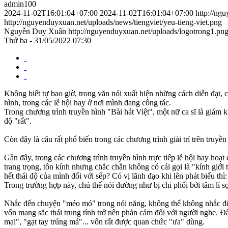
admin100
2024-11-02T16:01:04+07:00
2024-11-02T16:01:04+07:00
http://ng
http://nguyenduyxuan.net/uploads/news/tiengviet/yeu-tieng-viet.png
Nguyễn Duy Xuân
http://nguyenduyxuan.net/uploads/logotrong1.pn
Thứ ba - 31/05/2022 07:30
Không biết tự bao giờ, trong văn nói xuất hiện những cách diễn đạt, 
hình, trong các lễ hội hay ở nơi mình đang công tác.
Trong chương trình truyền hình "Bài hát Việt", một nữ ca sĩ là giám k
độ "rất".
Còn đây là câu rất phổ biến trong các chương trình giải trí trên truyền
Gần đây, trong các chương trình truyền hình trực tiếp lễ hội hay hoạt
trang trọng, tôn kính nhưng chắc chắn không có cái gọi là "kính giới
hết thái độ của mình đối với sếp? Có vị lãnh đạo khi lên phát biểu thì:
Trong trường hợp này, chủ thể nói dường như bị chi phối bởi tâm lí sợ 
Nhắc đến chuyện "méo mó" trong nói năng, không thể không nhắc đến
vốn mang sắc thái trung tính trở nên phản cảm đối với người nghe. Đ
mại", "gạt tay trúng má"... vốn rất được quan chức "ưa" dùng.