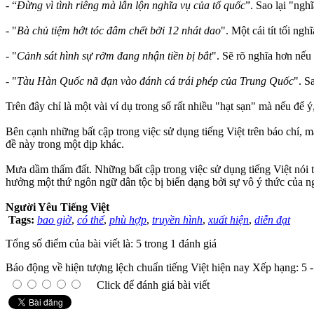
- “
Đừng vì tình riêng mà lẫn lộn nghĩa vụ của tổ quốc
”. Sao lại "ngh
- "
Bà chủ tiệm hớt tóc đâm chết bởi 12 nhát dao
". Một cái tít tối nghĩ
- "
Cảnh sát hình sự rởm đang nhận tiền bị bắt
". Sẽ rõ nghĩa hơn nếu 
- "
Tàu Hàn Quốc nã đạn vào đánh cá trái phép của Trung Quốc
". S
Trên đây chỉ là một vài ví dụ trong số rất nhiều "hạt sạn" mà nếu để 
Bên cạnh những bất cập trong việc sử dụng tiếng Việt trên báo chí, m
đề này trong một dịp khác.
Mưa dầm thấm đất. Những bất cập trong việc sử dụng tiếng Việt nói tr
hưởng một thứ ngôn ngữ dân tộc bị biến dạng bởi sự vô ý thức của 
Người Yêu Tiếng Việt
Tags:
bao giờ
,
có thể
,
phù hợp
,
truyền hình
,
xuất hiện
,
diễn đạt
Tổng số điểm của bài viết là: 5 trong 1 đánh giá
Báo động về hiện tượng lệch chuẩn tiếng Việt hiện nay
Xếp hạng:
5
Click để đánh giá bài viết