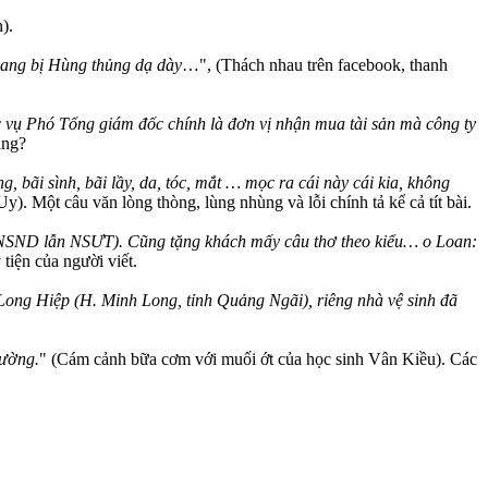
ẫn).
Sang bị Hùng thủng dạ dày
…", (Thách nhau trên facebook, thanh
vụ Phó Tổng giám đốc chính là đơn vị nhận mua tài sản mà công ty
ăng?
g, bãi sình, bãi lầy, da, tóc, mắt … mọc ra cái này cái kia, không
Một câu văn lòng thòng, lùng nhùng và lỗi chính tả kể cả tít bài.
20 NSND lẫn NSƯT). Cũng tặng khách mấy câu thơ theo kiểu… o Loan:
 tiện của người viết.
Long Hiệp (H. Minh Long, tỉnh Quảng Ngãi), riêng nhà vệ sinh đã
rường.
" (Cám cảnh bữa cơm với muối ớt của học sinh Vân Kiều). Các