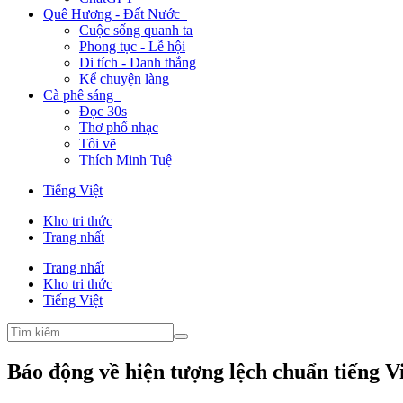
Quê Hương - Đất Nước
Cuộc sống quanh ta
Phong tục - Lễ hội
Di tích - Danh thắng
Kể chuyện làng
Cà phê sáng
Đọc 30s
Thơ phổ nhạc
Tôi vẽ
Thích Minh Tuệ
Tiếng Việt
Kho tri thức
Trang nhất
Trang nhất
Kho tri thức
Tiếng Việt
Báo động về hiện tượng lệch chuẩn tiếng Vi