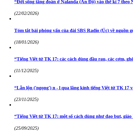
“Đời sống tăng đoàn ở Nalanda (Ấn Độ) vào thế kỉ 7 theo 
(22/02/2026)
Tóm tắt bài phỏng vấn của đài SBS Radio (Úc) về nguồn gố
(18/01/2026)
“Tiếng Việt từ TK 17: các cách dùng đầu rau, các cơm, gh
(11/12/2025)
“Lẫn lộn ('ngọng') n - l qua lăng kính tiếng Việt từ TK 17
(23/11/2025)
“Tiếng Việt từ TK 17: một số cách dùng như đạo bụt, giáo bụ
(25/09/2025)