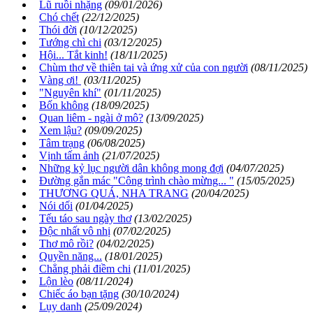
Lũ ruồi nhặng
(09/01/2026)
Chó chết
(22/12/2025)
Thói đời
(10/12/2025)
Tướng chì chi
(03/12/2025)
Hội... Tắt kinh!
(18/11/2025)
Chùm thơ về thiên tai và ứng xử của con người
(08/11/2025)
Vàng ơi!
(03/11/2025)
"Nguyên khí"
(01/11/2025)
Bốn không
(18/09/2025)
Quan liêm - ngài ở mô?
(13/09/2025)
Xem lậu?
(09/09/2025)
Tâm trạng
(06/08/2025)
Vịnh tấm ảnh
(21/07/2025)
Những kỷ lục người dân không mong đợi
(04/07/2025)
Đường gắn mác "Công trình chào mừng... "
(15/05/2025)
THƯƠNG QUÁ, NHA TRANG
(20/04/2025)
Nói dối
(01/04/2025)
Tếu táo sau ngày thơ
(13/02/2025)
Độc nhất vô nhị
(07/02/2025)
Thơ mô rồi?
(04/02/2025)
Quyền năng...
(18/01/2025)
Chẳng phải điềm chi
(11/01/2025)
Lộn lèo
(08/11/2024)
Chiếc áo bạn tặng
(30/10/2024)
Lụy danh
(25/09/2024)