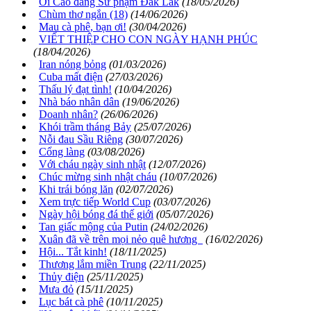
Ơi Cao đẳng Sư phạm Đắk Lắk
(18/05/2026)
Chùm thơ ngắn (18)
(14/06/2026)
Mau cà phê, bạn ơi!
(30/04/2026)
VIẾT THIỆP CHO CON NGÀY HẠNH PHÚC
(18/04/2026)
Iran nóng bỏng
(01/03/2026)
Cuba mất điện
(27/03/2026)
Thấu lý đạt tình!
(10/04/2026)
Nhà báo nhân dân
(19/06/2026)
Doanh nhân?
(26/06/2026)
Khói trầm tháng Bảy
(25/07/2026)
Nỗi đau Sầu Riêng
(30/07/2026)
Cổng làng
(03/08/2026)
Với cháu ngày sinh nhật
(12/07/2026)
Chúc mừng sinh nhật cháu
(10/07/2026)
Khi trái bóng lăn
(02/07/2026)
Xem trực tiếp World Cup
(03/07/2026)
Ngày hội bóng đá thế giới
(05/07/2026)
Tan giấc mộng của Putin
(24/02/2026)
Xuân đã về trên mọi nẻo quê hương
(16/02/2026)
Hội... Tắt kinh!
(18/11/2025)
Thương lắm miền Trung
(22/11/2025)
Thủy điện
(25/11/2025)
Mưa đỏ
(15/11/2025)
Lục bát cà phê
(10/11/2025)