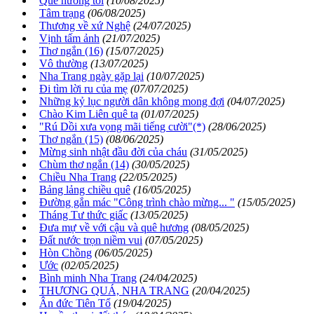
Quê hương tôi
(10/08/2025)
Tâm trạng
(06/08/2025)
Thương về xứ Nghệ
(24/07/2025)
Vịnh tấm ảnh
(21/07/2025)
Thơ ngắn (16)
(15/07/2025)
Vô thường
(13/07/2025)
Nha Trang ngày gặp lại
(10/07/2025)
Đi tìm lời ru của mẹ
(07/07/2025)
Những kỷ lục người dân không mong đợi
(04/07/2025)
Chào Kim Liên quê ta
(01/07/2025)
"Rú Dồi xưa vọng mãi tiếng cười"(*)
(28/06/2025)
Thơ ngắn (15)
(08/06/2025)
Mừng sinh nhật đầu đời của cháu
(31/05/2025)
Chùm thơ ngắn (14)
(30/05/2025)
Chiều Nha Trang
(22/05/2025)
Bảng lảng chiều quê
(16/05/2025)
Đường gắn mác "Công trình chào mừng... "
(15/05/2025)
Tháng Tư thức giấc
(13/05/2025)
Đưa mự về với cậu và quê hương
(08/05/2025)
Đất nước trọn niềm vui
(07/05/2025)
Hòn Chồng
(06/05/2025)
Ước
(02/05/2025)
Bình minh Nha Trang
(24/04/2025)
THƯƠNG QUÁ, NHA TRANG
(20/04/2025)
Ân đức Tiên Tổ
(19/04/2025)