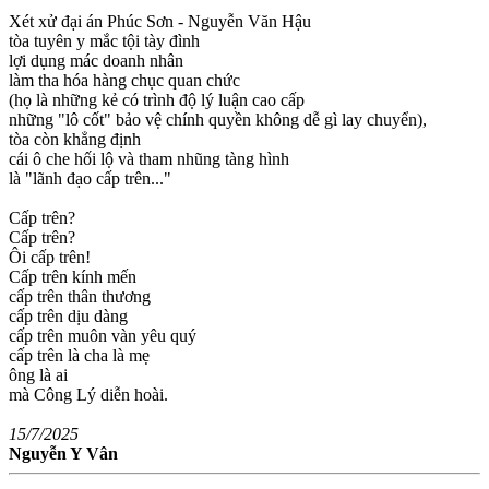
Xét xử đại án Phúc Sơn - Nguyễn Văn Hậu
tòa tuyên y mắc tội tày đình
lợi dụng mác doanh nhân
làm tha hóa hàng chục quan chức
(họ là những kẻ có trình độ lý luận cao cấp
những "lô cốt" bảo vệ chính quyền không dễ gì lay chuyển),
tòa còn khẳng định
cái ô che hối lộ và tham nhũng tàng hình
là "lãnh đạo cấp trên..."
Cấp trên?
Cấp trên?
Ôi cấp trên!
Cấp trên kính mến
cấp trên thân thương
cấp trên dịu dàng
cấp trên muôn vàn yêu quý
cấp trên là cha là mẹ
ông là ai
mà Công Lý diễn hoài.
15/7/2025
Nguyễn Y Vân