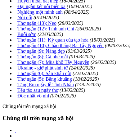
Huyền thoại đất thép
(18/04/2025)
Đại ngàn kết nối biển xa
(16/04/2025)
Nghiêng một mình anh
(08/04/2025)
Nói dối
(01/04/2025)
Thơ ngắn (13): Neo
(28/03/2025)
Thơ ngắn (12): Tình anh Chí
(26/03/2025)
Buổi sớm
(22/03/2025)
Thơ ngắn (11): Kỳ quan của tạo hóa
(15/03/2025)
Thơ ngắn (10): Chào tháng Ba Tây Nguyên
(09/03/2025)
Thơ ngắn (9): Nắng đẹp
(03/03/2025)
Thơ ngắn (8): Cà phê mắt
(01/03/2025)
Thơ ngắn (7): Mùa khô Tây Nguyên
(26/02/2025)
Ukraine - giờ phút sinh tử
(24/02/2025)
Thơ ngắn (6): Sân khấu đời
(22/02/2025)
Thơ ngắn (5): Bâng khuâng
(18/02/2025)
Tặng Em ngày lễ Tình Nhân
(14/02/2025)
Tếu táo sau ngày thơ
(13/02/2025)
Độc nhất vô nhị
(07/02/2025)
Chúng tôi trên mạng xã hội
Chúng tôi trên mạng xã hội