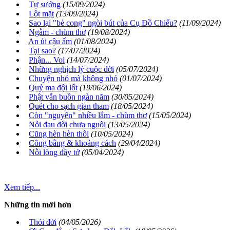
Tự sướng
(15/09/2024)
Lột mặt
(13/09/2024)
Sao lại "bẻ cong" ngòi bút của Cụ Đồ Chiểu?
(11/09/2024)
Ngẫm - chùm thơ
(19/08/2024)
An ủi cậu ấm
(01/08/2024)
Tại sao?
(17/07/2024)
Phận... Voi
(14/07/2024)
Những nghịch lý cuộc đời
(05/07/2024)
Chuyện nhỏ mà không nhỏ
(01/07/2024)
Quỷ ma đội lốt
(19/06/2024)
Phật vẫn buồn ngàn năm
(30/05/2024)
Quét cho sạch gian tham
(18/05/2024)
Còn "nguyên" nhiều lắm - chùm thơ
(15/05/2024)
Nỗi đau đời chưa nguôi
(13/05/2024)
Cũng hèn hèn thôi
(10/05/2024)
Công bằng & khoảng cách
(29/04/2024)
Nỗi lòng đầy tớ
(05/04/2024)
Xem tiếp...
Những tin mới hơn
Thói đời
(04/05/2026)