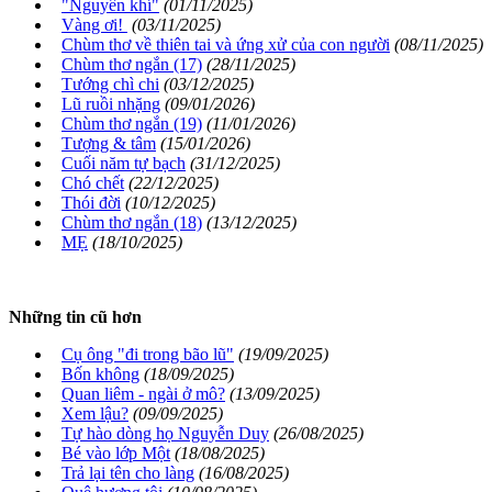
"Nguyên khí"
(01/11/2025)
Vàng ơi!
(03/11/2025)
Chùm thơ về thiên tai và ứng xử của con người
(08/11/2025)
Chùm thơ ngắn (17)
(28/11/2025)
Tướng chì chi
(03/12/2025)
Lũ ruồi nhặng
(09/01/2026)
Chùm thơ ngắn (19)
(11/01/2026)
Tượng & tâm
(15/01/2026)
Cuối năm tự bạch
(31/12/2025)
Chó chết
(22/12/2025)
Thói đời
(10/12/2025)
Chùm thơ ngắn (18)
(13/12/2025)
MẸ
(18/10/2025)
Những tin cũ hơn
Cụ ông "đi trong bão lũ"
(19/09/2025)
Bốn không
(18/09/2025)
Quan liêm - ngài ở mô?
(13/09/2025)
Xem lậu?
(09/09/2025)
Tự hào dòng họ Nguyễn Duy
(26/08/2025)
Bé vào lớp Một
(18/08/2025)
Trả lại tên cho làng
(16/08/2025)