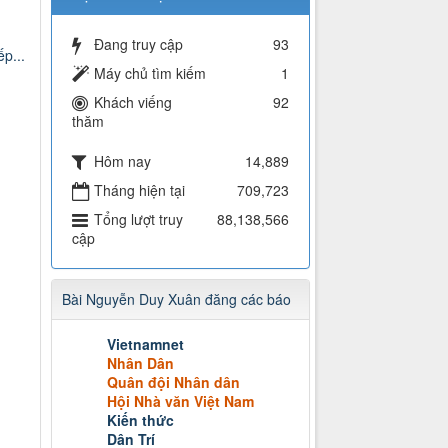
Đang truy cập
93
p...
Máy chủ tìm kiếm
1
Khách viếng
92
thăm
Hôm nay
14,889
Tháng hiện tại
709,723
Tổng lượt truy
88,138,566
cập
Bài Nguyễn Duy Xuân đăng các báo
Vietnamnet
Nhân Dân
Quân đội Nhân dân
Hội Nhà văn Việt Nam
Kiến thức
Dân Trí