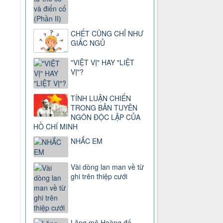
CHẾT CŨNG CHỈ NHƯ
GIẤC NGỦ
"VIỆT VỊ" HAY "LIỆT
VỊ"?
TÍNH LUẬN CHIẾN
TRONG BẢN TUYÊN
NGÔN ĐỘC LẬP CỦA
HỒ CHÍ MINH
NHẮC EM
Vài dòng lan man về từ
ghi trên thiệp cưới
Lăng mộ Hoàng đế