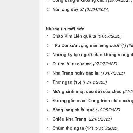
Công bằng & khoảng cách
(29/04/2024)
Nỗi lòng đầy tớ
(05/04/2024)
Những tin mới hơn
Chào Kim Liên quê ta
(01/07/2025)
"Rú Dồi xưa vọng mãi tiếng cười"(*)
(2
Những kỷ lục người dân không mong đ
Đi tìm lời ru của mẹ
(07/07/2025)
Nha Trang ngày gặp lại
(10/07/2025)
Thơ ngắn (15)
(08/06/2025)
Mừng sinh nhật đầu đời của cháu
(31/
Đường gắn mác "Công trình chào mừng
Bảng lảng chiều quê
(16/05/2025)
Chiều Nha Trang
(22/05/2025)
Chùm thơ ngắn (14)
(30/05/2025)