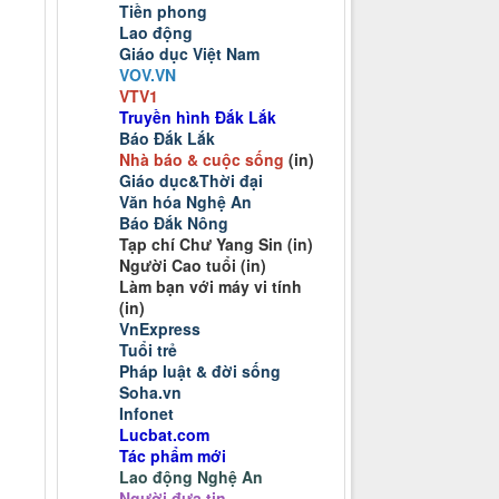
Tiền phong
Lao động
Giáo dục Việt Nam
VOV
.VN
VTV1
Truyền hình Đắk Lắk
Báo Đắk Lắk
Nhà báo & cuộc sống
(in)
Giáo dục&Thời đại
Văn hóa Nghệ An
Báo Đắk Nông
Tạp chí Chư Yang Sin (in)
Người Cao tuổi (in)
Làm bạn với máy vi tính
(in)
VnExpress
Tuổi trẻ
Pháp luật & đời sống
Soha.vn
Infonet
Lucbat.com
Tác phẩm mới
Lao động Nghệ An
Người đưa tin