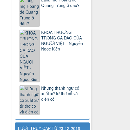
Quang Trung ở đâu?
KHOA TRƯƠNG
TRONG CA DAO CỦA
NGƯỜI VIỆT - Nguyễn
Ngọc Kiên
Những thành ngữ có
xuất xứ từ thơ cổ và
điển cố
LƯỢT TRUY CẬP TỪ 23-12-2016