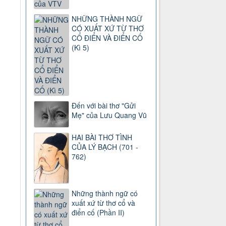
NHỮNG THÀNH NGỮ
CÓ XUẤT XỨ TỪ THƠ
CỔ ĐIỂN VÀ ĐIỂN CỐ
(Kì 5)
Đến với bài thơ "Gửi
Mẹ" của Lưu Quang Vũ
HAI BÀI THƠ TÌNH
CỦA LÝ BẠCH (701 -
762)
Những thành ngữ có
xuất xứ từ thơ cổ và
điển cố (Phần II)