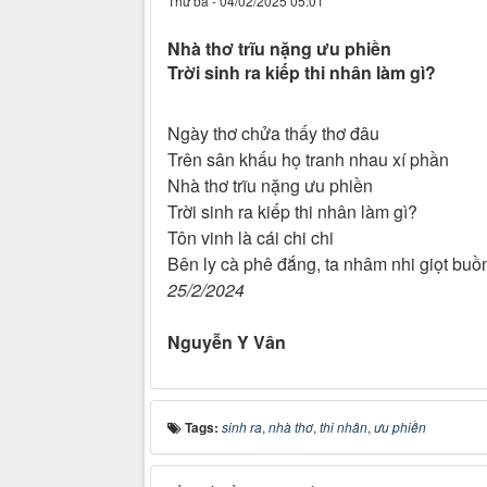
Thứ ba - 04/02/2025 05:01
Nhà thơ trĩu nặng ưu phiền
Trời sinh ra kiếp thi nhân làm gì?
Ngày thơ chửa thấy thơ đâu
Trên sân khấu họ tranh nhau xí phần
Nhà thơ trĩu nặng ưu phiền
Trời sinh ra kiếp thi nhân làm gì?
Tôn vinh là cái chi chi
Bên ly cà phê đắng, ta nhâm nhi giọt buồ
25/2/2024
Nguyễn Y Vân
Tags:
sinh ra
,
nhà thơ
,
thi nhân
,
ưu phiền