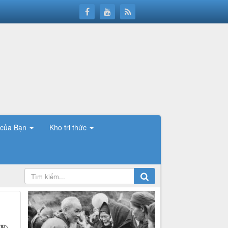
 của Bạn
Kho tri thức