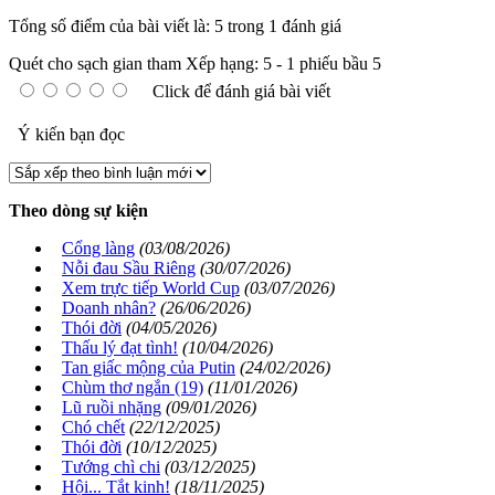
Tổng số điểm của bài viết là: 5 trong 1 đánh giá
Quét cho sạch gian tham
Xếp hạng:
5
-
1
phiếu bầu
5
Click để đánh giá bài viết
Ý kiến bạn đọc
Theo dòng sự kiện
Cổng làng
(03/08/2026)
Nỗi đau Sầu Riêng
(30/07/2026)
Xem trực tiếp World Cup
(03/07/2026)
Doanh nhân?
(26/06/2026)
Thói đời
(04/05/2026)
Thấu lý đạt tình!
(10/04/2026)
Tan giấc mộng của Putin
(24/02/2026)
Chùm thơ ngắn (19)
(11/01/2026)
Lũ ruồi nhặng
(09/01/2026)
Chó chết
(22/12/2025)
Thói đời
(10/12/2025)
Tướng chì chi
(03/12/2025)
Hội... Tắt kinh!
(18/11/2025)