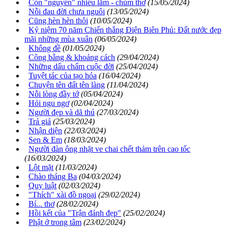
Còn "nguyên" nhiều lắm - chùm thơ
(15/05/2024)
Nỗi đau đời chưa nguôi
(13/05/2024)
Cũng hèn hèn thôi
(10/05/2024)
Kỷ niệm 70 năm Chiến thắng Điện Biên Phủ: Đất nước đẹp
mãi những mùa xuân
(06/05/2024)
Không đề
(01/05/2024)
Công bằng & khoảng cách
(29/04/2024)
Những dấu chấm cuộc đời
(25/04/2024)
Tuyệt tác của tạo hóa
(16/04/2024)
Chuyện tên đất tên làng
(11/04/2024)
Nỗi lòng đầy tớ
(05/04/2024)
Hỏi ngu ngơ
(02/04/2024)
Người đẹp và dã thú
(27/03/2024)
Trả giá
(25/03/2024)
Nhận diện
(22/03/2024)
Sen & Em
(18/03/2024)
Người đàn ông nhặt ve chai chết thảm trên cao tốc
(16/03/2024)
Lột mặt
(11/03/2024)
Chào tháng Ba
(04/03/2024)
Quy luật
(02/03/2024)
"Thích" xài đồ ngoại
(29/02/2024)
Bí... thơ
(28/02/2024)
Hồi kết của "Trận đánh đẹp"
(25/02/2024)
Phật ở trong tâm
(23/02/2024)