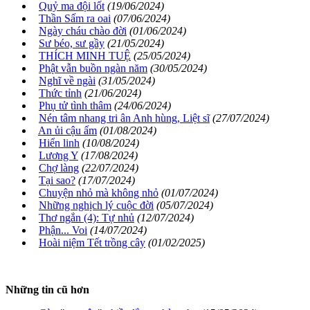
Quỷ ma đội lốt
(19/06/2024)
Thần Sấm ra oai
(07/06/2024)
Ngày cháu chào đời
(01/06/2024)
Sư béo, sư gầy
(21/05/2024)
THÍCH MINH TUỆ
(25/05/2024)
Phật vẫn buồn ngàn năm
(30/05/2024)
Nghĩ về ngài
(31/05/2024)
Thức tỉnh
(21/06/2024)
Phụ tử tình thâm
(24/06/2024)
Nén tâm nhang tri ân Anh hùng, Liệt sĩ
(27/07/2024)
An ủi cậu ấm
(01/08/2024)
Hiển linh
(10/08/2024)
Lương Y
(17/08/2024)
Chợ làng
(22/07/2024)
Tại sao?
(17/07/2024)
Chuyện nhỏ mà không nhỏ
(01/07/2024)
Những nghịch lý cuộc đời
(05/07/2024)
Thơ ngắn (4): Tự nhủ
(12/07/2024)
Phận... Voi
(14/07/2024)
Hoài niệm Tết trồng cây
(01/02/2025)
Những tin cũ hơn