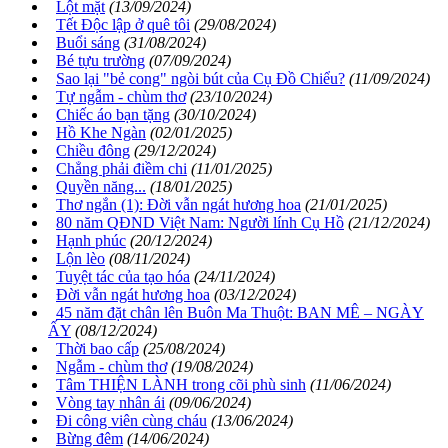
Lột mặt
(13/09/2024)
Tết Độc lập ở quê tôi
(29/08/2024)
Buổi sáng
(31/08/2024)
Bé tựu trường
(07/09/2024)
Sao lại "bẻ cong" ngòi bút của Cụ Đồ Chiểu?
(11/09/2024)
Tự ngẫm - chùm thơ
(23/10/2024)
Chiếc áo bạn tặng
(30/10/2024)
Hồ Khe Ngàn
(02/01/2025)
Chiều đông
(29/12/2024)
Chẳng phải điềm chi
(11/01/2025)
Quyền năng...
(18/01/2025)
Thơ ngắn (1): Đời vẫn ngát hương hoa
(21/01/2025)
80 năm QĐND Việt Nam: Người lính Cụ Hồ
(21/12/2024)
Hạnh phúc
(20/12/2024)
Lộn lèo
(08/11/2024)
Tuyệt tác của tạo hóa
(24/11/2024)
Đời vẫn ngát hương hoa
(03/12/2024)
45 năm đặt chân lên Buôn Ma Thuột: BAN MÊ – NGÀY
ẤY
(08/12/2024)
Thời bao cấp
(25/08/2024)
Ngẫm - chùm thơ
(19/08/2024)
Tâm THIỆN LÀNH trong cõi phù sinh
(11/06/2024)
Vòng tay nhân ái
(09/06/2024)
Đi công viên cùng cháu
(13/06/2024)
Bừng đêm
(14/06/2024)