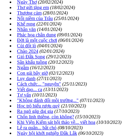
Ngày Thơ
(20/02/2024)
Thơ gửi tặng em
(18/02/2024)
Thương cảm
(28/01/2024)
Nỗi niềm của Trâu
(25/01/2024)
Khế rụng
(22/01/2024)
Nhân văn
(14/01/2024)
Phác họa chân dung
(09/01/2024)
Đời là một cuộc chơi
(06/01/2024)
Củi đốt lò
(04/01/2024)
Chào 2024
(02/01/2024)
Gió Đắk Song
(29/12/2023)
Sân khấu tuồng
(20/12/2023)
Ngẫm
(16/12/2023)
Con gái bây giờ
(02/12/2023)
Lụy danh
(27/11/2023)
Cách chức... "nguyên"
(25/11/2023)
Viết dạo... ca
(13/11/2023)
Tự vấn
(10/11/2023)
"Không đánh đổi môi trường..."
(07/11/2023)
Học trò biếu rượu quý
(21/10/2023)
Ra ngõ gặp đại gia
(17/10/2023)
Chốn linh thiêng, còn không?
(15/10/2023)
Khi Viện Kiểm sát hội thảo về... viết hoa
(10/10/2023)
Lễ ra quân... bắt chó
(08/10/2023)
Ngày hội khởi nghiệp Đắk Lắk
(06/10/2023)