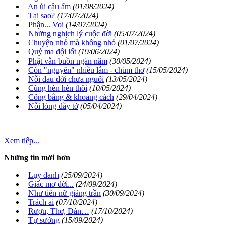
An ủi cậu ấm
(01/08/2024)
Tại sao?
(17/07/2024)
Phận... Voi
(14/07/2024)
Những nghịch lý cuộc đời
(05/07/2024)
Chuyện nhỏ mà không nhỏ
(01/07/2024)
Quỷ ma đội lốt
(19/06/2024)
Phật vẫn buồn ngàn năm
(30/05/2024)
Còn "nguyên" nhiều lắm - chùm thơ
(15/05/2024)
Nỗi đau đời chưa nguôi
(13/05/2024)
Cũng hèn hèn thôi
(10/05/2024)
Công bằng & khoảng cách
(29/04/2024)
Nỗi lòng đầy tớ
(05/04/2024)
Xem tiếp...
Những tin mới hơn
Lụy danh
(25/09/2024)
Giấc mơ đời...
(24/09/2024)
Như tiên nữ giáng trần
(30/09/2024)
Trách ai
(07/10/2024)
Rượu, Thơ, Đàn…
(17/10/2024)
Tự sướng
(15/09/2024)