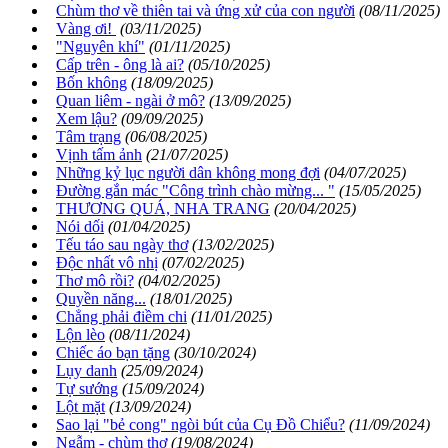
Chùm thơ về thiên tai và ứng xử của con người
(08/11/2025)
Vàng ơi!
(03/11/2025)
"Nguyên khí"
(01/11/2025)
Cấp trên - ông là ai?
(05/10/2025)
Bốn không
(18/09/2025)
Quan liêm - ngài ở mô?
(13/09/2025)
Xem lậu?
(09/09/2025)
Tâm trạng
(06/08/2025)
Vịnh tấm ảnh
(21/07/2025)
Những kỷ lục người dân không mong đợi
(04/07/2025)
Đường gắn mác "Công trình chào mừng... "
(15/05/2025)
THƯƠNG QUÁ, NHA TRANG
(20/04/2025)
Nói dối
(01/04/2025)
Tếu táo sau ngày thơ
(13/02/2025)
Độc nhất vô nhị
(07/02/2025)
Thơ mô rồi?
(04/02/2025)
Quyền năng...
(18/01/2025)
Chẳng phải điềm chi
(11/01/2025)
Lộn lèo
(08/11/2024)
Chiếc áo bạn tặng
(30/10/2024)
Lụy danh
(25/09/2024)
Tự sướng
(15/09/2024)
Lột mặt
(13/09/2024)
Sao lại "bẻ cong" ngòi bút của Cụ Đồ Chiểu?
(11/09/2024)
Ngẫm - chùm thơ
(19/08/2024)