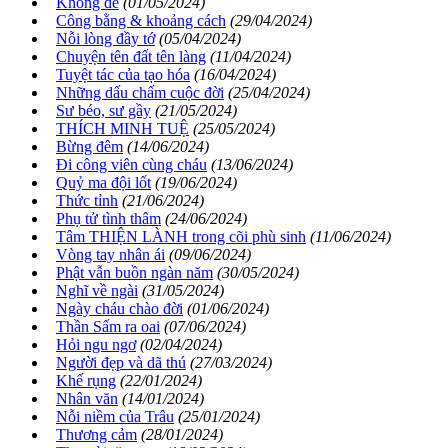
Không đề
(01/05/2024)
Công bằng & khoảng cách
(29/04/2024)
Nỗi lòng đầy tớ
(05/04/2024)
Chuyện tên đất tên làng
(11/04/2024)
Tuyệt tác của tạo hóa
(16/04/2024)
Những dấu chấm cuộc đời
(25/04/2024)
Sư béo, sư gầy
(21/05/2024)
THÍCH MINH TUỆ
(25/05/2024)
Bừng đêm
(14/06/2024)
Đi công viên cùng cháu
(13/06/2024)
Quỷ ma đội lốt
(19/06/2024)
Thức tỉnh
(21/06/2024)
Phụ tử tình thâm
(24/06/2024)
Tâm THIỆN LÀNH trong cõi phù sinh
(11/06/2024)
Vòng tay nhân ái
(09/06/2024)
Phật vẫn buồn ngàn năm
(30/05/2024)
Nghĩ về ngài
(31/05/2024)
Ngày cháu chào đời
(01/06/2024)
Thần Sấm ra oai
(07/06/2024)
Hỏi ngu ngơ
(02/04/2024)
Người đẹp và dã thú
(27/03/2024)
Khế rụng
(22/01/2024)
Nhân văn
(14/01/2024)
Nỗi niềm của Trâu
(25/01/2024)
Thương cảm
(28/01/2024)