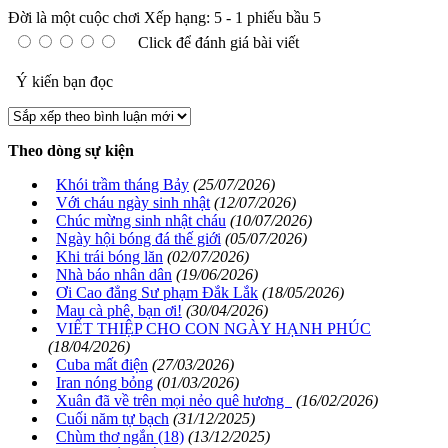
Đời là một cuộc chơi
Xếp hạng:
5
-
1
phiếu bầu
5
Click để đánh giá bài viết
Ý kiến bạn đọc
Theo dòng sự kiện
Khói trầm tháng Bảy
(25/07/2026)
Với cháu ngày sinh nhật
(12/07/2026)
Chúc mừng sinh nhật cháu
(10/07/2026)
Ngày hội bóng đá thế giới
(05/07/2026)
Khi trái bóng lăn
(02/07/2026)
Nhà báo nhân dân
(19/06/2026)
Ơi Cao đẳng Sư phạm Đắk Lắk
(18/05/2026)
Mau cà phê, bạn ơi!
(30/04/2026)
VIẾT THIỆP CHO CON NGÀY HẠNH PHÚC
(18/04/2026)
Cuba mất điện
(27/03/2026)
Iran nóng bỏng
(01/03/2026)
Xuân đã về trên mọi nẻo quê hương
(16/02/2026)
Cuối năm tự bạch
(31/12/2025)
Chùm thơ ngắn (18)
(13/12/2025)