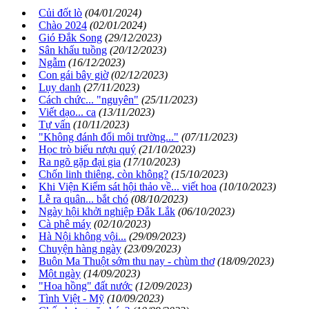
Củi đốt lò
(04/01/2024)
Chào 2024
(02/01/2024)
Gió Đắk Song
(29/12/2023)
Sân khấu tuồng
(20/12/2023)
Ngẫm
(16/12/2023)
Con gái bây giờ
(02/12/2023)
Lụy danh
(27/11/2023)
Cách chức... "nguyên"
(25/11/2023)
Viết dạo... ca
(13/11/2023)
Tự vấn
(10/11/2023)
"Không đánh đổi môi trường..."
(07/11/2023)
Học trò biếu rượu quý
(21/10/2023)
Ra ngõ gặp đại gia
(17/10/2023)
Chốn linh thiêng, còn không?
(15/10/2023)
Khi Viện Kiểm sát hội thảo về... viết hoa
(10/10/2023)
Lễ ra quân... bắt chó
(08/10/2023)
Ngày hội khởi nghiệp Đắk Lắk
(06/10/2023)
Cà phê máy
(02/10/2023)
Hà Nội không vội...
(29/09/2023)
Chuyện hàng ngày
(23/09/2023)
Buôn Ma Thuột sớm thu nay - chùm thơ
(18/09/2023)
Một ngày
(14/09/2023)
"Hoa hồng" đất nước
(12/09/2023)
Tình Việt - Mỹ
(10/09/2023)