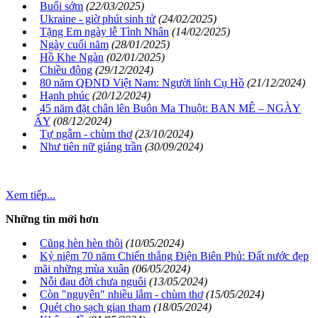
Buổi sớm
(22/03/2025)
Ukraine - giờ phút sinh tử
(24/02/2025)
Tặng Em ngày lễ Tình Nhân
(14/02/2025)
Ngày cuối năm
(28/01/2025)
Hồ Khe Ngàn
(02/01/2025)
Chiều đông
(29/12/2024)
80 năm QĐND Việt Nam: Người lính Cụ Hồ
(21/12/2024)
Hạnh phúc
(20/12/2024)
45 năm đặt chân lên Buôn Ma Thuột: BAN MÊ – NGÀY
ẤY
(08/12/2024)
Tự ngẫm - chùm thơ
(23/10/2024)
Như tiên nữ giáng trần
(30/09/2024)
Xem tiếp...
Những tin mới hơn
Cũng hèn hèn thôi
(10/05/2024)
Kỷ niệm 70 năm Chiến thắng Điện Biên Phủ: Đất nước đẹp
mãi những mùa xuân
(06/05/2024)
Nỗi đau đời chưa nguôi
(13/05/2024)
Còn "nguyên" nhiều lắm - chùm thơ
(15/05/2024)
Quét cho sạch gian tham
(18/05/2024)