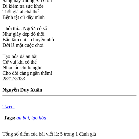
Sáng nay xuống Sài Gòn
Đi kiểm tra sức khỏe
Tuổi già ai chả thế
Bệnh tật cứ đầy mình
Thôi thì... Người có số
Như giày dép đó thôi
Bận tâm chi... chuyện nhỏ
Đời là một cuộc chơi
Tạo hóa đã an bài
Cứ vui khi có thể
Nhọc óc chi lo nghĩ
Cho đời càng ngắn thêm!
28/12/2023
Nguyễn Duy Xuân
Tweet
Tags:
an bài
,
tạo hóa
Tổng số điểm của bài viết là: 5 trong 1 đánh giá