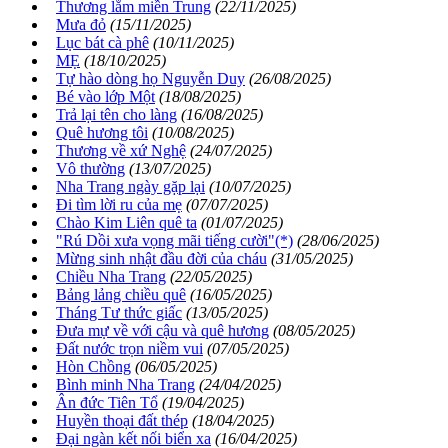
Thương lắm miền Trung
(22/11/2025)
Mưa đỏ
(15/11/2025)
Lục bát cà phê
(10/11/2025)
MẸ
(18/10/2025)
Tự hào dòng họ Nguyễn Duy
(26/08/2025)
Bé vào lớp Một
(18/08/2025)
Trả lại tên cho làng
(16/08/2025)
Quê hương tôi
(10/08/2025)
Thương về xứ Nghệ
(24/07/2025)
Vô thường
(13/07/2025)
Nha Trang ngày gặp lại
(10/07/2025)
Đi tìm lời ru của mẹ
(07/07/2025)
Chào Kim Liên quê ta
(01/07/2025)
"Rú Dồi xưa vọng mãi tiếng cười"(*)
(28/06/2025)
Mừng sinh nhật đầu đời của cháu
(31/05/2025)
Chiều Nha Trang
(22/05/2025)
Bảng lảng chiều quê
(16/05/2025)
Tháng Tư thức giấc
(13/05/2025)
Đưa mự về với cậu và quê hương
(08/05/2025)
Đất nước trọn niềm vui
(07/05/2025)
Hòn Chồng
(06/05/2025)
Bình minh Nha Trang
(24/04/2025)
Ân đức Tiên Tổ
(19/04/2025)
Huyền thoại đất thép
(18/04/2025)
Đại ngàn kết nối biển xa
(16/04/2025)