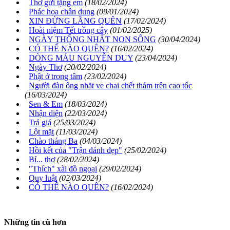
Thơ gửi tặng em
(18/02/2024)
Phác họa chân dung
(09/01/2024)
XIN ĐỪNG LÃNG QUÊN
(17/02/2024)
Hoài niệm Tết trồng cây
(01/02/2025)
NGÀY THỐNG NHẤT NON SÔNG
(30/04/2024)
CÓ THỂ NÀO QUÊN?
(16/02/2024)
DÒNG MÁU NGUYỄN DUY
(23/04/2024)
Ngày Thơ
(20/02/2024)
Phật ở trong tâm
(23/02/2024)
Người đàn ông nhặt ve chai chết thảm trên cao tốc
(16/03/2024)
Sen & Em
(18/03/2024)
Nhận diện
(22/03/2024)
Trả giá
(25/03/2024)
Lột mặt
(11/03/2024)
Chào tháng Ba
(04/03/2024)
Hồi kết của "Trận đánh đẹp"
(25/02/2024)
Bí... thơ
(28/02/2024)
"Thích" xài đồ ngoại
(29/02/2024)
Quy luật
(02/03/2024)
CÓ THỂ NÀO QUÊN?
(16/02/2024)
Những tin cũ hơn