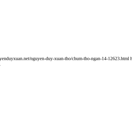
guyenduyxuan.net/nguyen-duy-xuan-tho/chum-tho-ngan-14-12623.html
g