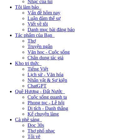
Nhạc của tui
Tôi làm báo
Vấn đề hôm nay
Luận đàm thế sự
Viết về tôi
Danh mục bài đăng báo
Tác phẩm của Bạn
Thơ
Truyện ngắn
Văn học - Cuộc sống
Chân dung tác giả
Kho tri thức
Tiếng Việt
Lịch sử - Văn hóa
Nhân vật & Sự kiện
ChatGPT
Quê Hương - Đất Nước
Cuộc sống quanh ta
Phong tục - Lễ hội
Di tích - Danh thắng
Kể chuyện làng
Cà phê sáng
Đọc 30s
Thơ phổ nhạc
Tôi vẽ