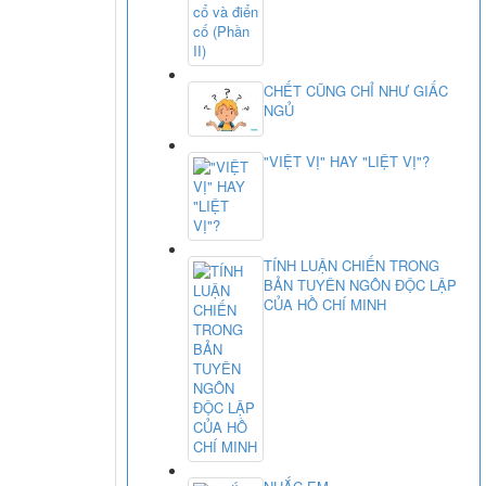
CHẾT CŨNG CHỈ NHƯ GIẤC
NGỦ
"VIỆT VỊ" HAY "LIỆT VỊ"?
TÍNH LUẬN CHIẾN TRONG
BẢN TUYÊN NGÔN ĐỘC LẬP
CỦA HỒ CHÍ MINH