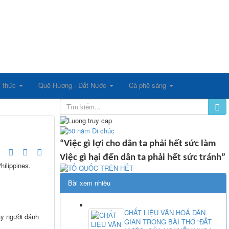
i thức
Quê Hương - Đất Nước
Cà phê sáng
“Việc gì lợi cho dân ta phải hết sức làm
Việc gì hại đến dân ta phải hết sức tránh”
ilippines.
Bài xem nhiều
CHẤT LIỆU VĂN HOÁ DÂN
ay người đánh
GIAN TRONG BÀI THƠ “ĐẤT