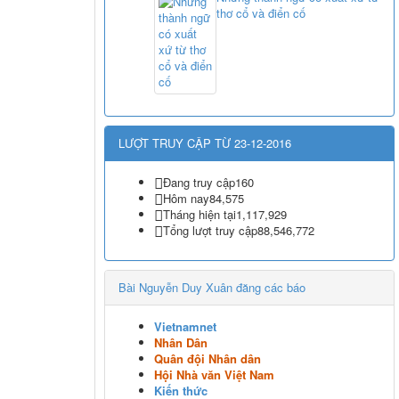
thơ cổ và điển cố
LƯỢT TRUY CẬP TỪ 23-12-2016
Đang truy cập
160
Hôm nay
84,575
Tháng hiện tại
1,117,929
Tổng lượt truy cập
88,546,772
Bài Nguyễn Duy Xuân đăng các báo
Vietnamnet
Nhân Dân
Quân đội Nhân dân
Hội Nhà văn Việt Nam
Kiến thức