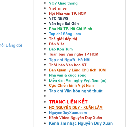
VOV Giao thông
VietTimes
Hội Nhà văn TP. HCM
VTC NEWS
Văn học Sài Gòn
Phụ Nữ TP. Hồ Chí Minh
Tạp chí Sông Lam
Thế giới tiếp thị
Dân Việt
hỏi Đảng đối
Báo Kon Tum
T
uần báo Văn nghệ TP HCM
Tạp chí Người Hà Nội
Thời báo Văn học NT
Ban Quản lý Lăng Chủ tịch HCM
Nhà văn & cuộc sống
Diễn đàn Văn nghệ Việt Nam (in)
Cựu Chiến binh Việt Nam
Tạp chí Văn hóa nghệ thuât
TRANG LIÊN KẾT
HỌ NGUYỄN DUY - XUÂN LÂM
NguyenDuyXuan.com
Kênh Video
Nguyễn Duy Xuân
Kênh âm nhạc
Nguyễn Duy Xuân