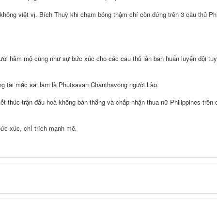
không việt vị. Bích Thuỳ khi chạm bóng thậm chí còn đứng trên 3 cầu thủ Phi
người hâm mộ cũng như sự bức xúc cho các cầu thủ lẫn ban huấn luyện đội tu
rọng tài mắc sai lầm là Phutsavan Chanthavong người Lào.
kết thúc trận đấu hoà không bàn thắng và chấp nhận thua nữ Philippines trên
bức xúc, chỉ trích mạnh mẽ.