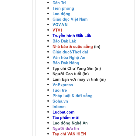
Dân Trí
Tiền phong
Lao động
Giáo dục Việt Nam
VOV
.VN
VTV1
Truyền hình Đắk Lắk
Báo Đắk Lắk
Nhà báo & cuộc sống
(in)
Giáo dục&Thời đại
Văn hóa Nghệ An
Báo Đắk Nông
Tạp chí Chư Yang Sin (in)
Người Cao tuổi (in)
Làm bạn với máy vi tính (in)
VnExpress
Tuổi trẻ
Pháp luật & đời sống
Soha.vn
Infonet
Lucbat.com
Tác phẩm mới
Lao động Nghệ An
Người đưa tin
Tạp chí VĂN HIẾN