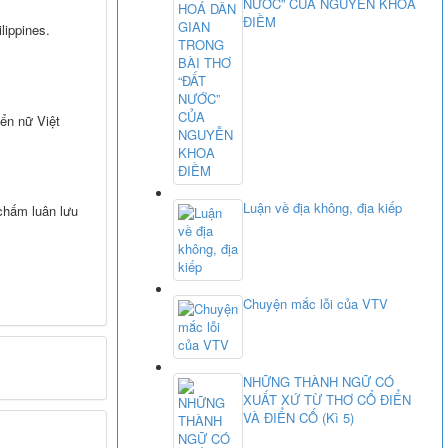
NƯỚC” CỦA NGUYỄN KHOA
ĐIỀM
lippines.
yển nữ Việt
Luận về địa không, địa kiếp
 chấm luân lưu
Chuyện mắc lỗi của VTV
NHỮNG THÀNH NGỮ CÓ
XUẤT XỨ TỪ THƠ CỔ ĐIỂN
VÀ ĐIỂN CỐ (Kì 5)