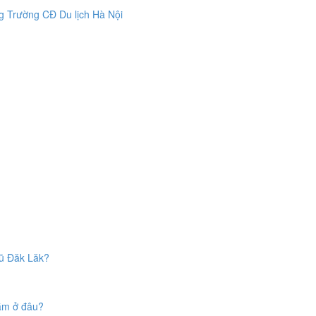
ởng Trường CĐ Du lịch Hà Nội
lũ Đăk Lăk?
nằm ở đâu?