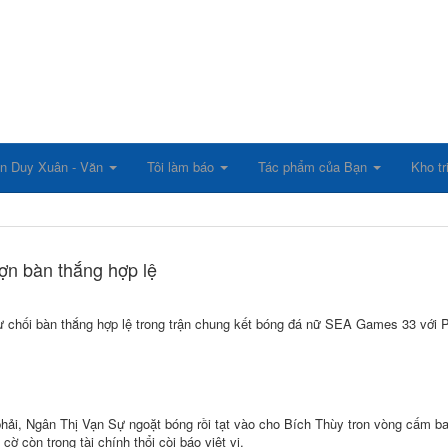
n Duy Xuân - Văn
Tôi làm báo
Tác phẩm của Bạn
Kho tr
rợn bàn thắng hợp lệ
 chối bàn thắng hợp lệ trong trận chung kết bóng đá nữ SEA Games 33 với Ph
 phải, Ngân Thị Vạn Sự ngoặt bóng rồi tạt vào cho Bích Thùy tron vòng cấm b
ờ còn trọng tài chính thổi còi báo việt vị.