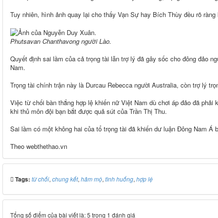
Tuy nhiên, hình ảnh quay lại cho thấy Vạn Sự hay Bích Thùy đều rõ ràng 
Phutsavan Chanthavong người Lào.
Quyết định sai lầm của cả trọng tài lẫn trợ lý đã gây sốc cho đông đảo 
Nam.
Trọng tài chính trận này là Durcau Rebecca người Australia, còn trợ lý t
Việc từ chối bàn thắng hợp lệ khiến nữ Việt Nam dù chơi áp đảo đã phải 
khi thủ môn đội bạn bắt được quả sút của Trần Thị Thu.
Sai lầm có một không hai của tổ trọng tài đã khiến dư luận Đông Nam Á 
Theo webthethao.vn
Tags:
từ chối
,
chung kết
,
hâm mộ
,
tình huống
,
hợp lệ
Tổng số điểm của bài viết là: 5 trong 1 đánh giá