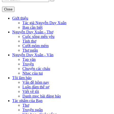
Close
Giới thiệu
Tác giả Nguyễn Duy Xuân
Bạn cần biết
Nguyễn Duy Xuân - Thơ
Cuộc sống mến yêu
Tình thơ
Cười móm mém
Thơ ngắn
Nguyễn Duy Xuân - Văn
Tạp văn
Truyện
Chuyện các cháu
Nhạc của tui
Tôi làm báo
Vấn đề hôm nay
Luận đàm thế sự
Viết về tôi
Danh mục bài đăng báo
Tác phẩm của Bạn
Thơ
Truyện ngắn