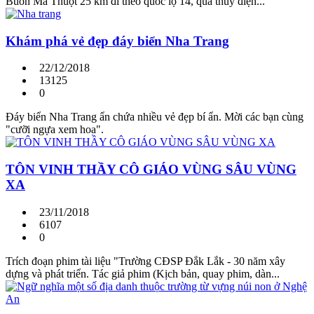
Buôn Ma Thuột 25 km đi theo quốc lộ 14, qua thủy điện...
Khám phá vẻ đẹp đáy biển Nha Trang
22/12/2018
13125
0
Đáy biển Nha Trang ẩn chứa nhiều vẻ đẹp bí ẩn. Mời các bạn cùng
"cưỡi ngựa xem hoa".
TÔN VINH THẦY CÔ GIÁO VÙNG SÂU VÙNG
XA
23/11/2018
6107
0
Trích đoạn phim tài liệu "Trường CĐSP Đắk Lắk - 30 năm xây
dựng và phát triển. Tác giả phim (Kịch bản, quay phim, dàn...