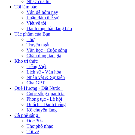
Nhạc của tui
Tôi làm báo
Vấn đề hôm nay
Luận đàm thế sự
Viết về tôi
Danh mục bài đăng báo
Tác phẩm của Bạn
Thơ
Truyện ngắn
Văn học - Cuộc sống
Chân dung tác giả
Kho tri thức
Tiếng Việt
Lịch sử - Văn hóa
Nhân vật & Sự kiện
ChatGPT
Quê Hương - Đất Nước
Cuộc sống quanh ta
Phong tục - Lễ hội
Di tích - Danh thắng
Kể chuyện làng
Cà phê sáng
Đọc 30s
Thơ phổ nhạc
Tôi vẽ