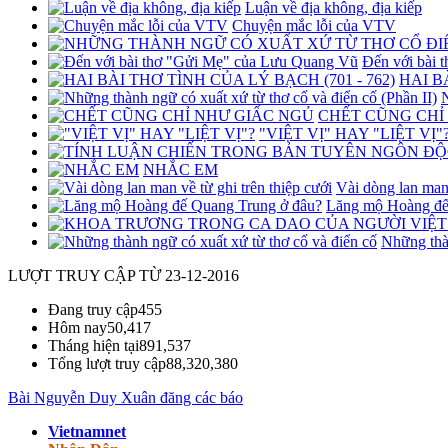
Luận về địa không, địa kiếp
Chuyện mắc lỗi của VTV
Đến với bài
HAI B
N
CHẾT CŨNG CHỈ
"VIỆT VỊ" HAY "LIỆT VỊ"
NHẮC EM
Vài dòng lan man 
Lăng mộ Hoàng đế
Những thàn
LƯỢT TRUY CẬP TỪ 23-12-2016
Đang truy cập
455
Hôm nay
50,417
Tháng hiện tại
891,537
Tổng lượt truy cập
88,320,380
Bài Nguyễn Duy Xuân đăng các báo
Vietnamnet