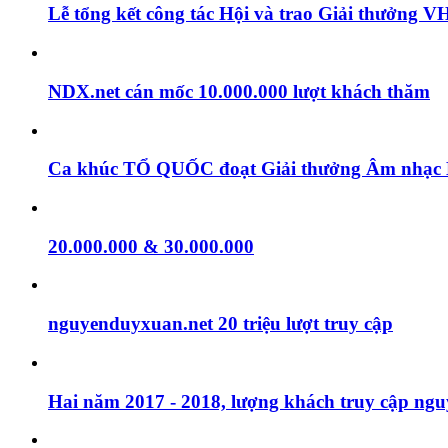
Lễ tổng kết công tác Hội và trao Giải thưởng
NDX.net cán mốc 10.000.000 lượt khách thăm
Ca khúc TỔ QUỐC đoạt Giải thưởng Âm nhạc H
20.000.000 & 30.000.000
nguyenduyxuan.net 20 triệu lượt truy cập
Hai năm 2017 - 2018, lượng khách truy cập ngu