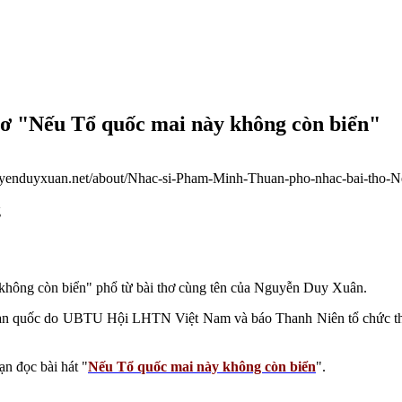
ơ "Nếu Tổ quốc mai này không còn biển"
guyenduyxuan.net/about/Nhac-si-Pham-Minh-Thuan-pho-nhac-bai-tho-N
g
hông còn biển" phổ từ bài thơ cùng tên của Nguyễn Duy Xuân.
 toàn quốc do UBTU Hội LHTN Việt Nam và báo Thanh Niên tổ chức th
n đọc bài hát "
Nếu Tổ quốc mai này không còn biển
".