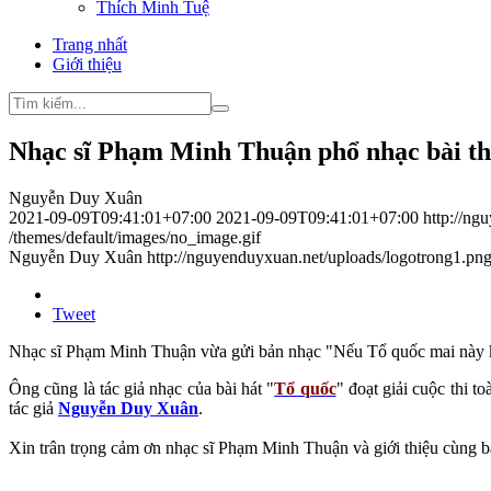
Thích Minh Tuệ
Trang nhất
Giới thiệu
Nhạc sĩ Phạm Minh Thuận phổ nhạc bài th
Nguyễn Duy Xuân
2021-09-09T09:41:01+07:00
2021-09-09T09:41:01+07:00
http://n
/themes/default/images/no_image.gif
Nguyễn Duy Xuân
http://nguyenduyxuan.net/uploads/logotrong1.pn
Tweet
Nhạc sĩ Phạm Minh Thuận vừa gửi bản nhạc "Nếu Tổ quốc mai này k
Ông cũng là tác giả nhạc của bài hát "
Tổ quốc
" đoạt giải cuộc thi
tác giả
Nguyễn Duy Xuân
.
Xin trân trọng cảm ơn nhạc sĩ Phạm Minh Thuận và giới thiệu cùng bạ