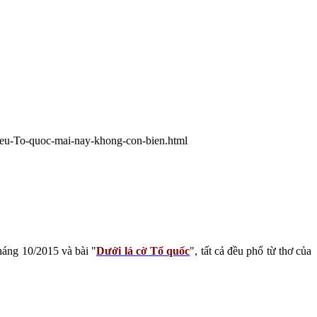
eu-To-quoc-mai-nay-khong-con-bien.html
áng 10/2015 và bài "
Dưới lá cờ Tổ quốc
", tất cả đều phổ từ thơ của