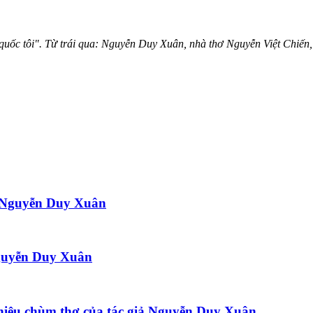
 tổ quốc tôi". Từ trái qua: Nguyễn Duy Xuân, nhà thơ Nguyễn Việt Ch
ơ Nguyễn Duy Xuân
guyễn Duy Xuân
hiệu chùm thơ của tác giả Nguyễn Duy Xuân