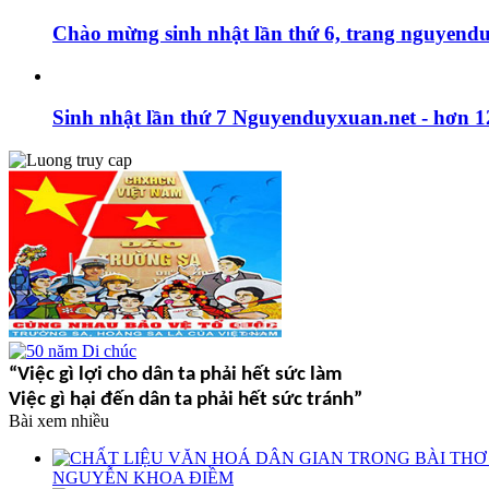
Chào mừng sinh nhật lần thứ 6, trang nguyendu
Sinh nhật lần thứ 7 Nguyenduyxuan.net - hơn 1
“Việc gì lợi cho dân ta phải hết sức làm
Việc gì hại đến dân ta phải hết sức tránh”
Bài xem nhiều
NGUYỄN KHOA ĐIỀM