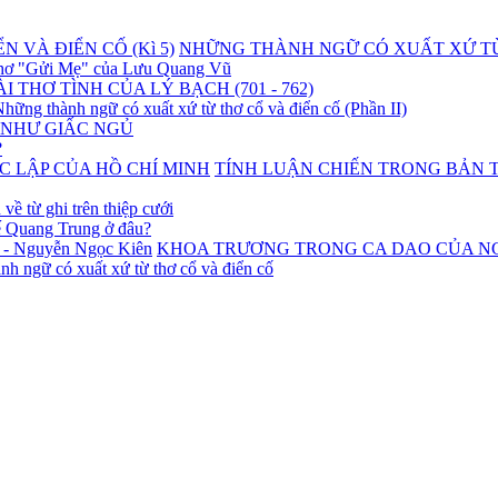
NHỮNG THÀNH NGỮ CÓ XUẤT XỨ TỪ T
 thơ "Gửi Mẹ" của Lưu Quang Vũ
ÀI THƠ TÌNH CỦA LÝ BẠCH (701 - 762)
hững thành ngữ có xuất xứ từ thơ cổ và điển cố (Phần II)
 NHƯ GIẤC NGỦ
?
TÍNH LUẬN CHIẾN TRONG BẢN 
về từ ghi trên thiệp cưới
 Quang Trung ở đâu?
KHOA TRƯƠNG TRONG CA DAO CỦA NGƯỜI
h ngữ có xuất xứ từ thơ cổ và điển cố