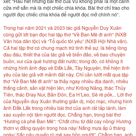
xét: “Hầu hết những bài thơ của Vũ không phải là một cánh
cửa mở sẵn mà là một chiếc chìa khóa. Bài thơ chỉ trao cho
người đọc chiếc chìa khóa để người đọc mở chính nó”.
Trong hai năm 2021 và 2023 tác giả Nguyễn Duy Xuân
cũng gửi tới bạn đọc hai tập thơ “Về Ban Mê đi anh” (NXB
Văn hóa dân tộc) và “Tổ quốc tôi yêu” (NXB Hội Nhà văn).
Cả hai tập thơ có chung mạch trữ tình thế sự, là tiếng lòng
đau đáu, thiết tha của tác giả về biển đảo, về bao chuyện
buồn, vui của quê hương đất nước; trong đó, có không ít
những hình ảnh đẹp về Đắk Lắk, Tây Nguyên, thể hiện tình
yêu của tác giả với mảnh đất này. Chỉ cần lướt mắt qua tập
thơ “Về Ban Mê đi anh” ta thấy ngay nhiều địa danh, nhiều
thắng cảnh, sản vật hiện lên, như Krông Năng, thác Thủy
Tiên, thác Đray Nur, Bản Đôn, Ea H’Leo, Sê rê pốk... Lời thơ
của Nguyễn duy Xuân thường giản dị, mộc mạc, nhưng hình
ảnh Đắk Lắk trong nhiều bài thơ của anh rất lấp lánh, làm
xao xuyến nội tâm người đọc. Chẳng hạn, trong bài thơ
“Hương cà phê Ban Mê”: “Chắt chiu từ đất cay nồng/ Hương
thơm vị đắng quyện trong hoa này/ Nắng mưa ấp ủ tháng
ngày/ Sắc nâu quyến rũ mê say hồn người”. Chẳng hạn, anh