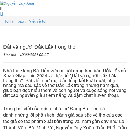
Tôi làm báo
Viết về tôi
Đất và người Đắk Lắk trong thơ
Thứ hai - 19/02/2024 08:07
Nhà thơ Đặng Bá Tiến vừa có bài đăng trên báo Đắk Lắk số
Xuân Giáp Thìn 2024 với tựa đề
"
Đất và người Đắk Lắk
trong thơ". Bài viết như một bản tổng kết khái quát, nhẹ
nhàng mà sâu sắc về thơ Đắk Lắk trong những năm qua,
giúp bạn đọc hiểu thêm về con người và cuộc sống nơi vùng
đất cao nguyên giàu tiềm năng và đậm chất huyền thoại.
Trong bài viết của mình, nhà thơ Đặng Bá Tiến đã
dành những lời phân tích, đánh giá sâu sắc về thơ của các
tác giả có tác phẩm xuất bản trong vài năm gần đây như Lê
Thành Văn, Bùi Minh Vũ, Nguyễn Duy Xuân, Trần Phố, Trần