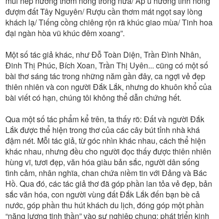
mùi nếp nương thơm nồng trong nứa/ Ấp ủ hương tình nồng
đượm đất Tây Nguyên/ Rượu cần thơm mát ngọt say lòng
khách lạ/ Tiếng cồng chiêng rộn rã khúc giao mùa/ Tinh hoa
đại ngàn hòa vũ khúc đêm xoang”.
Một số tác giả khác, như Đỗ Toàn Diện, Trần Đình Nhân,
Đinh Thị Phúc, Bích Xoan, Trần Thị Uyên... cũng có một số
bài thơ sáng tác trong những năm gần đây, ca ngợi vẻ đẹp
thiên nhiên và con người Đắk Lắk, nhưng do khuôn khổ của
bài viết có hạn, chúng tôi không thể dẫn chứng hết.
Qua một số tác phẩm kể trên, ta thấy rõ: Đất và người Đắk
Lắk được thể hiện trong thơ của các cây bút tỉnh nhà khá
đậm nét. Mỗi tác giả, từ góc nhìn khác nhau, cách thể hiện
khác nhau, nhưng đều cho người đọc thấy được thiên nhiên
hùng vĩ, tươi đẹp, văn hóa giàu bản sắc, người dân sống
tình cảm, nhân nghĩa, chan chứa niềm tin với Đảng và Bác
Hồ. Qua đó, các tác giả thơ đã góp phần lan tỏa vẻ đẹp, bản
sắc văn hóa, con người vùng đất Đắk Lắk đến bạn bè cả
nước, góp phần thu hút khách du lịch, đóng góp một phần
“năng lượng tinh thần” vào sự nghiệp chung: phát triển kinh