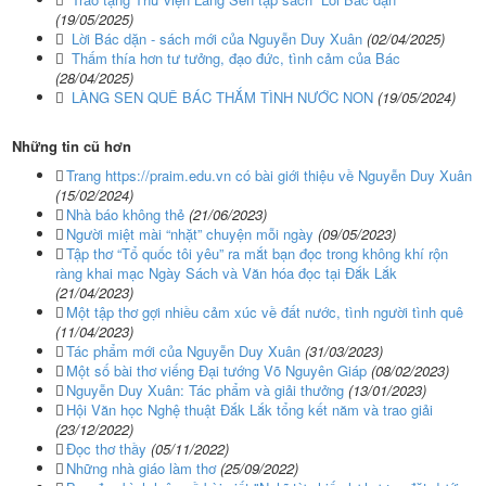
(19/05/2025)
Lời Bác dặn - sách mới của Nguyễn Duy Xuân
(02/04/2025)
Thấm thía hơn tư tưởng, đạo đức, tình cảm của Bác
(28/04/2025)
LÀNG SEN QUÊ BÁC THẮM TÌNH NƯỚC NON
(19/05/2024)
Những tin cũ hơn
Trang https://praim.edu.vn có bài giới thiệu về Nguyễn Duy Xuân
(15/02/2024)
Nhà báo không thẻ
(21/06/2023)
Người miệt mài “nhặt” chuyện mỗi ngày
(09/05/2023)
Tập thơ “Tổ quốc tôi yêu” ra mắt bạn đọc trong không khí rộn
ràng khai mạc Ngày Sách và Văn hóa đọc tại Đắk Lắk
(21/04/2023)
Một tập thơ gợi nhiều cảm xúc về đất nước, tình người tình quê
(11/04/2023)
Tác phẩm mới của Nguyễn Duy Xuân
(31/03/2023)
Một số bài thơ viếng Đại tướng Võ Nguyên Giáp
(08/02/2023)
Nguyễn Duy Xuân: Tác phẩm và giải thưởng
(13/01/2023)
Hội Văn học Nghệ thuật Đắk Lắk tổng kết năm và trao giải
(23/12/2022)
Đọc thơ thầy
(05/11/2022)
Những nhà giáo làm thơ
(25/09/2022)