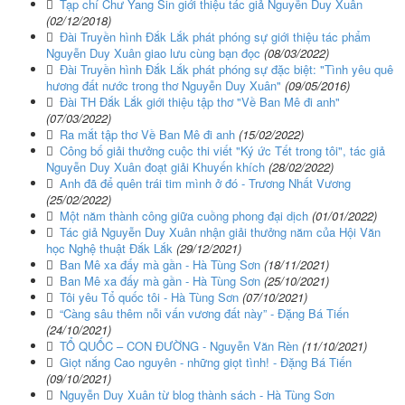
Tạp chí Chư Yang Sin giới thiệu tác giả Nguyễn Duy Xuân
(02/12/2018)
Đài Truyền hình Đắk Lắk phát phóng sự giới thiệu tác phẩm
Nguyễn Duy Xuân giao lưu cùng bạn đọc
(08/03/2022)
Đài Truyền hình Đắk Lắk phát phóng sự đặc biệt: "Tình yêu quê
hương đất nước trong thơ Nguyễn Duy Xuân"
(09/05/2016)
Đài TH Đắk Lắk giới thiệu tập thơ "Về Ban Mê đi anh"
(07/03/2022)
Ra mắt tập thơ Về Ban Mê đi anh
(15/02/2022)
Công bố giải thưởng cuộc thi viết "Ký ức Tết trong tôi", tác giả
Nguyễn Duy Xuân đoạt giải Khuyến khích
(28/02/2022)
Anh đã để quên trái tim mình ở đó - Trương Nhất Vương
(25/02/2022)
Một năm thành công giữa cuồng phong đại dịch
(01/01/2022)
Tác giả Nguyễn Duy Xuân nhận giải thưởng năm của Hội Văn
học Nghệ thuật Đắk Lắk
(29/12/2021)
Ban Mê xa đấy mà gần - Hà Tùng Sơn
(18/11/2021)
Ban Mê xa đấy mà gần - Hà Tùng Sơn
(25/10/2021)
Tôi yêu Tổ quốc tôi - Hà Tùng Sơn
(07/10/2021)
“Càng sâu thêm nỗi vấn vương đất này” - Đặng Bá Tiến
(24/10/2021)
TỔ QUỐC – CON ĐƯỜNG - Nguyễn Văn Rèn
(11/10/2021)
Giọt nắng Cao nguyên - những giọt tình! - Đặng Bá Tiến
(09/10/2021)
Nguyễn Duy Xuân từ blog thành sách - Hà Tùng Sơn