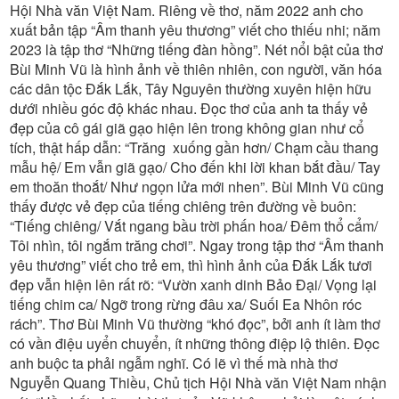
Hội Nhà văn Việt Nam. Riêng về thơ, năm 2022 anh cho
xuất bản tập “Âm thanh yêu thương” viết cho thiếu nhi; năm
2023 là tập thơ “Những tiếng đàn hồng”. Nét nổi bật của thơ
Bùi Minh Vũ là hình ảnh về thiên nhiên, con người, văn hóa
các dân tộc Đắk Lắk, Tây Nguyên thường xuyên hiện hữu
dưới nhiều góc độ khác nhau. Đọc thơ của anh ta thấy vẻ
đẹp của cô gái giã gạo hiện lên trong không gian như cổ
tích, thật hấp dẫn: “Trăng xuống gần hơn/ Chạm cầu thang
mẫu hệ/ Em vẫn giã gạo/ Cho đến khi lời khan bắt đầu/ Tay
em thoăn thoắt/ Như ngọn lửa mới nhen”. Bùi Minh Vũ cũng
thấy được vẻ đẹp của tiếng chiêng trên đường về buôn:
“Tiếng chiêng/ Vắt ngang bầu trời phấn hoa/ Đêm thổ cẩm/
Tôi nhìn, tôi ngắm trăng chơi”. Ngay trong tập thơ “Âm thanh
yêu thương” viết cho trẻ em, thì hình ảnh của Đắk Lắk tươi
đẹp vẫn hiện lên rất rõ: “Vườn xanh dinh Bảo Đại/ Vọng lại
tiếng chim ca/ Ngỡ trong rừng đâu xa/ Suối Ea Nhôn róc
rách”. Thơ Bùi Minh Vũ thường “khó đọc”, bởi anh ít làm thơ
có vần điệu uyển chuyển, ít những thông điệp lộ thiên. Đọc
anh buộc ta phải ngẫm nghĩ. Có lẽ vì thế mà nhà thơ
Nguyễn Quang Thiều, Chủ tịch Hội Nhà văn Việt Nam nhận