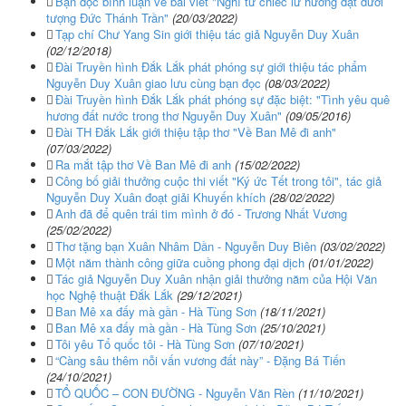
Bạn đọc bình luận về bài viết "Nghĩ từ chiếc lư hương đặt dưới
tượng Đức Thánh Trần"
(20/03/2022)
Tạp chí Chư Yang Sin giới thiệu tác giả Nguyễn Duy Xuân
(02/12/2018)
Đài Truyền hình Đắk Lắk phát phóng sự giới thiệu tác phẩm
Nguyễn Duy Xuân giao lưu cùng bạn đọc
(08/03/2022)
Đài Truyền hình Đắk Lắk phát phóng sự đặc biệt: "Tình yêu quê
hương đất nước trong thơ Nguyễn Duy Xuân"
(09/05/2016)
Đài TH Đắk Lắk giới thiệu tập thơ "Về Ban Mê đi anh"
(07/03/2022)
Ra mắt tập thơ Về Ban Mê đi anh
(15/02/2022)
Công bố giải thưởng cuộc thi viết "Ký ức Tết trong tôi", tác giả
Nguyễn Duy Xuân đoạt giải Khuyến khích
(28/02/2022)
Anh đã để quên trái tim mình ở đó - Trương Nhất Vương
(25/02/2022)
Thơ tặng bạn Xuân Nhâm Dần - Nguyễn Duy Biên
(03/02/2022)
Một năm thành công giữa cuồng phong đại dịch
(01/01/2022)
Tác giả Nguyễn Duy Xuân nhận giải thưởng năm của Hội Văn
học Nghệ thuật Đắk Lắk
(29/12/2021)
Ban Mê xa đấy mà gần - Hà Tùng Sơn
(18/11/2021)
Ban Mê xa đấy mà gần - Hà Tùng Sơn
(25/10/2021)
Tôi yêu Tổ quốc tôi - Hà Tùng Sơn
(07/10/2021)
“Càng sâu thêm nỗi vấn vương đất này” - Đặng Bá Tiến
(24/10/2021)
TỔ QUỐC – CON ĐƯỜNG - Nguyễn Văn Rèn
(11/10/2021)