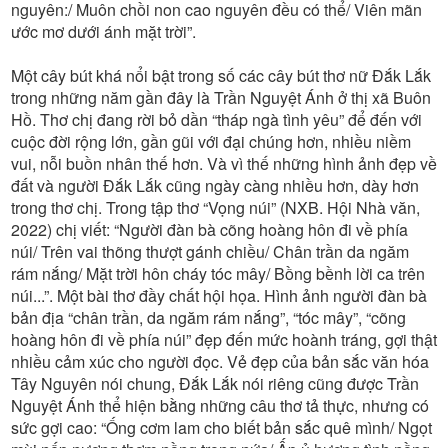
nguyên:/ Muôn chồi non cao nguyên đều có thể/ Viên mãn
ước mơ dưới ánh mặt trời”.
Một cây bút khá nổi bật trong số các cây bút thơ nữ Đắk Lắk
trong những năm gần đây là Trần Nguyệt Ánh ở thị xã Buôn
Hồ. Thơ chị đang rời bỏ dần “tháp ngà tình yêu” để đến với
cuộc đời rộng lớn, gần gũi với đại chúng hơn, nhiều niềm
vui, nỗi buồn nhân thế hơn. Và vì thế những hình ảnh đẹp về
đất và người Đắk Lắk cũng ngày càng nhiều hơn, dày hơn
trong thơ chị. Trong tập thơ “Vọng núi” (NXB. Hội Nhà văn,
2022) chị viết: “Người đàn bà cõng hoàng hôn đi về phía
núi/ Trên vai thõng thượt gánh chiều/ Chân trần da ngăm
rám nắng/ Mặt trời hôn cháy tóc mây/ Bồng bềnh lời ca trên
núi...”. Một bài thơ đầy chất hội họa. Hình ảnh người đàn bà
bản địa “chân trần, da ngăm rám nắng”, “tóc mây”, “cõng
hoàng hôn đi về phía núi” đẹp đến mức hoành tráng, gợi thật
nhiều cảm xúc cho người đọc. Vẻ đẹp của bản sắc văn hóa
Tây Nguyên nói chung, Đắk Lắk nói riêng cũng được Trần
Nguyệt Ánh thể hiện bằng những câu thơ tả thực, nhưng có
sức gợi cao: “Ống cơm lam cho biết bản sắc quê mình/ Ngọt