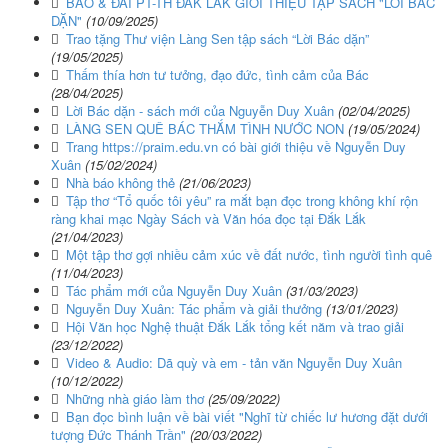
BÁO & ĐÀI PT-TH ĐẮK LẮK GIỚI THIỆU TẬP SÁCH "LỜI BÁC
DẶN"
(10/09/2025)
Trao tặng Thư viện Làng Sen tập sách “Lời Bác dặn”
(19/05/2025)
Thấm thía hơn tư tưởng, đạo đức, tình cảm của Bác
(28/04/2025)
Lời Bác dặn - sách mới của Nguyễn Duy Xuân
(02/04/2025)
LÀNG SEN QUÊ BÁC THẮM TÌNH NƯỚC NON
(19/05/2024)
Trang https://praim.edu.vn có bài giới thiệu về Nguyễn Duy
Xuân
(15/02/2024)
Nhà báo không thẻ
(21/06/2023)
Tập thơ “Tổ quốc tôi yêu” ra mắt bạn đọc trong không khí rộn
ràng khai mạc Ngày Sách và Văn hóa đọc tại Đắk Lắk
(21/04/2023)
Một tập thơ gợi nhiều cảm xúc về đất nước, tình người tình quê
(11/04/2023)
Tác phẩm mới của Nguyễn Duy Xuân
(31/03/2023)
Nguyễn Duy Xuân: Tác phẩm và giải thưởng
(13/01/2023)
Hội Văn học Nghệ thuật Đắk Lắk tổng kết năm và trao giải
(23/12/2022)
Video & Audio: Dã quỳ và em - tản văn Nguyễn Duy Xuân
(10/12/2022)
Những nhà giáo làm thơ
(25/09/2022)
Bạn đọc bình luận về bài viết "Nghĩ từ chiếc lư hương đặt dưới
tượng Đức Thánh Trần"
(20/03/2022)