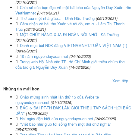
(01/10/2021)
Chia sẻ của bạn đọc về một bài báo của Nguyễn Duy Xuân trên
VietNamnet
(07/10/2021)
Thơ của một nhà giáo... - Đinh Hữu Trường
(05/10/2021)
Cảm nhận về bài thơ Xuân về rồi đó, em ơi - Lâm Thị Thanh
Trúc
(03/10/2021)
MỘT CHÚT NẮNG XUA ĐI NGÀN NỖI NHỚ - Đỗ Trường
(01/10/2021)
Danh mục bài NDX đăng VIETNAMNET/TUẦN VIỆT NAM (1)
(09/09/2021)
10 năm nguyenduyxuan.net
(04/10/2020)
Trang web Hội Nhà văn TP. Hồ Chí Minh giới thiệu chùm thơ
của tác giả Nguyễn Duy Xuân
(14/03/2020)
Xem tiếp...
Những tin mới hơn
Chào mừng sinh nhật lần thứ 15 của Website
nguyenduyxuan.net
(01/10/2025)
BÁO & ĐÀI PT-TH ĐẮK LẮK GIỚI THIỆU TẬP SÁCH "LỜI BÁC
DẶN"
(10/09/2025)
Hai ngày đặc biệt của nguyenduyxuan.net
(24/09/2025)
“Viết báo như giúp tôi sống thêm một đời chữ nghĩa”
(05/07/2025)
Trao tặng Thư viện Làng Sen tập sách “Lời Bác dặn”