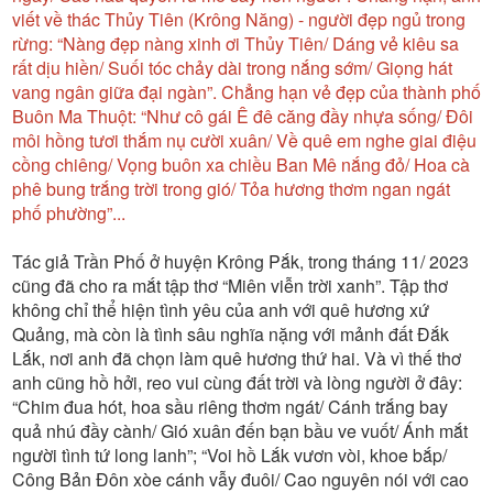
viết về thác Thủy Tiên (Krông Năng) - người đẹp ngủ trong
rừng: “Nàng đẹp nàng xinh ơi Thủy Tiên/ Dáng vẻ kiêu sa
rất dịu hiền/ Suối tóc chảy dài trong nắng sớm/ Giọng hát
vang ngân giữa đại ngàn”. Chẳng hạn vẻ đẹp của thành phố
Buôn Ma Thuột: “Như cô gái Ê đê căng đầy nhựa sống/ Đôi
môi hồng tươi thắm nụ cười xuân/ Về quê em nghe giai điệu
cồng chiêng/ Vọng buôn xa chiều Ban Mê nắng đỏ/ Hoa cà
phê bung trắng trời trong gió/ Tỏa hương thơm ngan ngát
phố phường”...
Tác giả Trần Phố ở huyện Krông Pắk, trong tháng 11/ 2023
cũng đã cho ra mắt tập thơ “Miên viễn trời xanh”. Tập thơ
không chỉ thể hiện tình yêu của anh với quê hương xứ
Quảng, mà còn là tình sâu nghĩa nặng với mảnh đất Đắk
Lắk, nơi anh đã chọn làm quê hương thứ hai. Và vì thế thơ
anh cũng hồ hởi, reo vui cùng đất trời và lòng người ở đây:
“Chim đua hót, hoa sầu riêng thơm ngát/ Cánh trắng bay
quả nhú đầy cành/ Gió xuân đến bạn bầu ve vuốt/ Ánh mắt
người tình tứ long lanh”; “Voi hồ Lắk vươn vòi, khoe bắp/
Công Bản Đôn xòe cánh vẫy đuôi/ Cao nguyên nói với cao