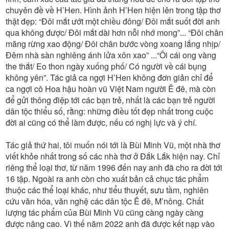
chuyên đề về H’Hen. Hình ảnh H’Hen hiện lên trong tập thơ
thật đẹp: “Đôi mắt ướt một chiều đông/ Đôi mắt suốt đời anh
qua không được/ Đôi mắt dài hơn nỗi nhớ mong”... “Đôi chân
măng rừng xao động/ Đôi chân bước vòng xoang lắng nhịp/
Đêm nhà sàn nghiêng ánh lửa xôn xao” ...“Ôi cái ong vàng
the thắt/ Eo thon ngày xuống phố/ Có người về cái bụng
không yên”. Tác giả ca ngợi H’Hen không đơn giản chỉ để
ca ngợi cô Hoa hậu hoàn vũ Việt Nam người Ê đê, mà còn
để gửi thông điệp tới các bạn trẻ, nhất là các bạn trẻ người
dân tộc thiểu số, rằng: những điều tốt đẹp nhất trong cuộc
đời ai cũng có thể làm được, nếu có nghị lực và ý chí.
Tác giả thứ hai, tôi muốn nói tới là Bùi Minh Vũ, một nhà thơ
viết khỏe nhất trong số các nhà thơ ở Đắk Lắk hiện nay. Chỉ
riêng thể loại thơ, từ năm 1996 đến nay anh đã cho ra đời tới
16 tập. Ngoài ra anh còn cho xuất bản cả chục tác phẩm
thuộc các thể loại khác, như tiểu thuyết, sưu tầm, nghiên
cứu văn hóa, văn nghệ các dân tộc Ê đê, M’nông. Chất
lượng tác phẩm của Bùi Minh Vũ cũng càng ngày càng
được nâng cao. Vì thế năm 2022 anh đã được kết nạp vào