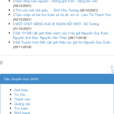
Giọt nắng Cao nguyên - những giọt tình! - Đặng Bá Tiến
(09/10/2021)
Thơ của một nhà giáo... - Đinh Hữu Trường
(05/10/2021)
Cảm nhận về bài thơ Xuân về rồi đó, em ơi - Lâm Thị Thanh Trúc
(03/10/2021)
MỘT CHÚT NẮNG XUA ĐI NGÀN NỖI NHỚ - Đỗ Trường
(01/10/2021)
Đài TH Đắl Lắk giới thiệu sách của 3 tác giả Nguyễn Duy Xuân,
Nguyễn Anh Đào, Nguyễn Văn Thiện
(28/11/2018)
Đài Truyền hình Đắk Lắk giới thiệu tác giả thơ Nguyễn Duy Xuân
(20/11/2018)
Các chuyên mục chính
Giới thiệu
Tin Tức
Thành viên
Quảng cáo
Tìm kiếm
RSS-feeds