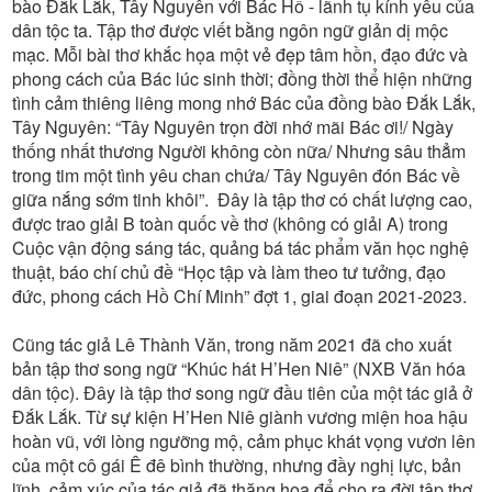
bào Đắk Lắk, Tây Nguyên với Bác Hồ - lãnh tụ kính yêu của
dân tộc ta. Tập thơ được viết bằng ngôn ngữ giản dị mộc
mạc. Mỗi bài thơ khắc họa một vẻ đẹp tâm hồn, đạo đức và
phong cách của Bác lúc sinh thời; đồng thời thể hiện những
tình cảm thiêng liêng mong nhớ Bác của đồng bào Đắk Lắk,
Tây Nguyên: “Tây Nguyên trọn đời nhớ mãi Bác ơi!/ Ngày
thống nhất thương Người không còn nữa/ Nhưng sâu thẳm
trong tim một tình yêu chan chứa/ Tây Nguyên đón Bác về
giữa nắng sớm tinh khôi”. Đây là tập thơ có chất lượng cao,
được trao giải B toàn quốc về thơ (không có giải A) trong
Cuộc vận động sáng tác, quảng bá tác phẩm văn học nghệ
thuật, báo chí chủ đề “Học tập và làm theo tư tưởng, đạo
đức, phong cách Hồ Chí Minh” đợt 1, giai đoạn 2021-2023.
Cũng tác giả Lê Thành Văn, trong năm 2021 đã cho xuất
bản tập thơ song ngữ “Khúc hát H’Hen Niê” (NXB Văn hóa
dân tộc). Đây là tập thơ song ngữ đầu tiên của một tác giả ở
Đắk Lắk. Từ sự kiện H’Hen Niê giành vương miện hoa hậu
hoàn vũ, với lòng ngưỡng mộ, cảm phục khát vọng vươn lên
của một cô gái Ê đê bình thường, nhưng đầy nghị lực, bản
lĩnh, cảm xúc của tác giả đã thăng hoa để cho ra đời tập thơ