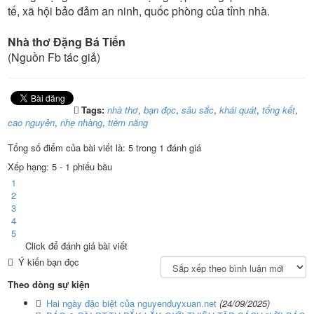
tế, xã hội bảo đảm an ninh, quốc phòng của tỉnh nhà.
Nhà thơ Đặng Bá Tiến
(Nguồn Fb tác giả)
Tags:
nhà thơ
,
bạn đọc
,
sâu sắc
,
khái quát
,
tổng kết
,
cao nguyên
,
nhẹ nhàng
,
tiềm năng
Tổng số điểm của bài viết là: 5 trong 1 đánh giá
Xếp hạng:
5
-
1
phiếu bầu
1
2
3
4
5
Click để đánh giá bài viết
Ý kiến bạn đọc
Theo dòng sự kiện
Hai ngày đặc biệt của nguyenduyxuan.net
(24/09/2025)